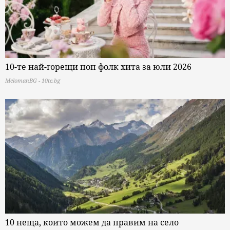
10-те най-горещи поп фолк хита за юли 2026
MelomanBG - 10te.bg
10 неща, които можем да правим на село