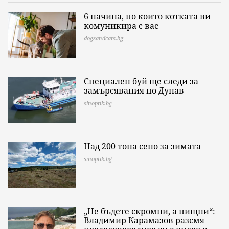
6 начина, по които котката ви
комуникира с вас
dogsandcats.bg
Специален буй ще следи за
замърсявания по Дунав
sinoptik.bg
Над 200 тона сено за зимата
sinoptik.bg
„Не бъдете скромни, а пищни“:
Владимир Карамазов разсмя