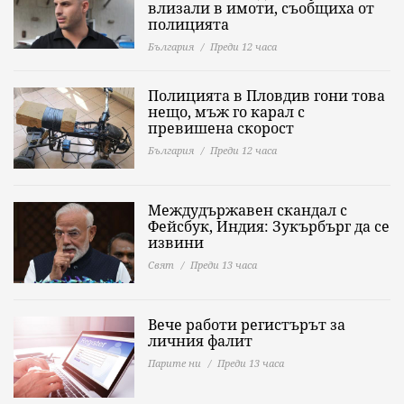
влизали в имоти, съобщиха от
полицията
България
Преди 12 часа
Полицията в Пловдив гони това
нещо, мъж го карал с
превишена скорост
България
Преди 12 часа
Междудържавен скандал с
Фейсбук, Индия: Зукърбърг да се
извини
Свят
Преди 13 часа
Вече работи регистърът за
личния фалит
Парите ни
Преди 13 часа