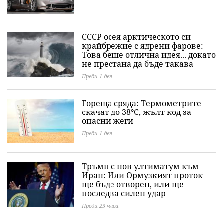
СССР осея арктическото си
крайбрежие с ядрени фарове:
Това беше отлична идея... докато
не престана да бъде такава
Преди 1 ден
Гореща сряда: Термометрите
скачат до 38°C, жълт код за
опасни жеги
Преди 1 ден
Тръмп с нов ултиматум към
Иран: Или Ормузкият проток
ще бъде отворен, или ще
последва силен удар
Преди 23 часа