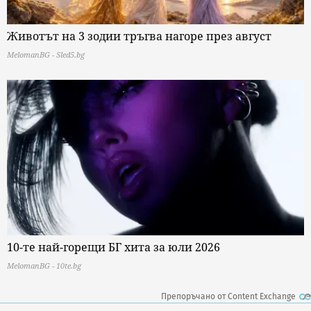
Животът на 3 зодии тръгва нагоре през август
MelomanBG - Sled5.bg
10-те най-горещи БГ хита за юли 2026
MelomanBG - 10te.bg
Препоръчано от Content Exchange