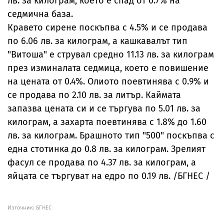
лв. за килограм, което е спад от 0.7% на
седмична база.
Кравето сирене поскъпва с 4.5% и се продава
по 6.06 лв. за килограм, а кашкавалът тип
"Витоша" е струвал средно 11.13 лв. за килограм
през изминалата седмица, което е повишение
на цената от 0.4%. Олиото поевтинява с 0.9% и
се продава по 2.10 лв. за литър. Каймата
запазва цената си и се търгува по 5.01 лв. за
килограм, а захарта поевтинява с 1.8% до 1.60
лв. за килограм. Брашното тип "500" поскъпва с
една стотинка до 0.8 лв. за килограм. Зрелият
фасул се продава по 4.37 лв. за килограм, а
яйцата се търгуват на едро по 0.19 лв. /БГНЕС /
Източник:
БГНЕС