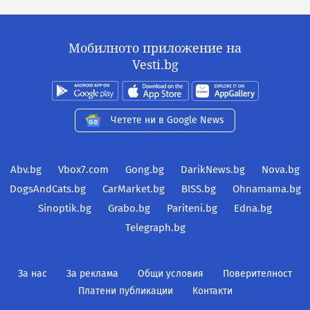
Мобилното приложение на
Vesti.bg
Четете ни в Google News
Abv.bg
Vbox7.com
Gong.bg
DarikNews.bg
Nova.bg
DogsAndCats.bg
CarMarket.bg
BISS.bg
Ohnamama.bg
Sinoptik.bg
Grabo.bg
Pariteni.bg
Edna.bg
Telegraph.bg
За нас
За реклама
Общи условия
Поверителност
Платени публикации
Контакти