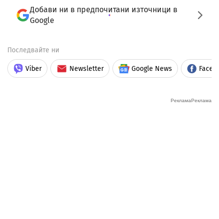
Добави ни в предпочитани източници в
Google
Последвайте ни
Viber
Newsletter
Google News
Faceb