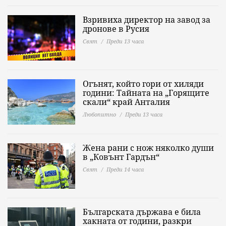
Взривиха директор на завод за
дронове в Русия
Свят
Преди 13 часа
Огънят, който гори от хиляди
години: Тайната на „Горящите
скали“ край Анталия
Любопитно
Преди 13 часа
Жена рани с нож няколко души
в „Ковънт Гардън“
Свят
Преди 14 часа
Българската държава е била
хакната от години, разкри