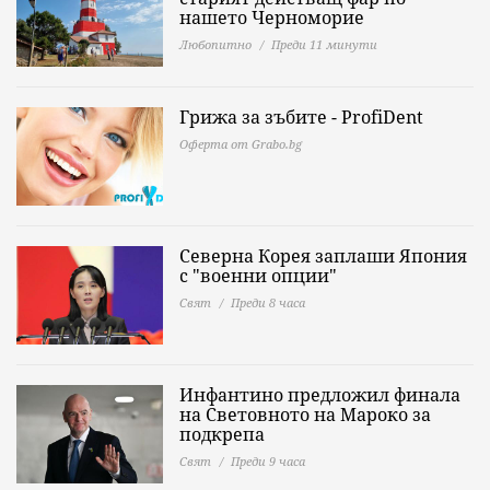
нашето Черноморие
Любопитно
Преди 11 минути
Грижа за зъбите - ProfiDent
Оферта от Grabo.bg
Северна Корея заплаши Япония
с "военни опции"
Свят
Преди 8 часа
Инфантино предложил финала
на Световното на Мароко за
подкрепа
Свят
Преди 9 часа