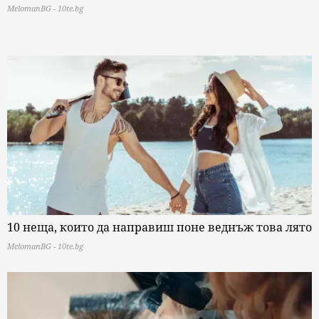
MelomanBG - 10te.bg
10 неща, които да направиш поне веднъж това лято
MelomanBG - 10te.bg