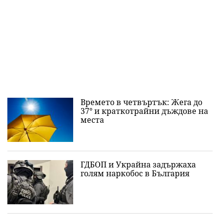
Времето в четвъртък: Жега до
37° и краткотрайни дъждове на
места
ГДБОП и Украйна задържаха
голям наркобос в България