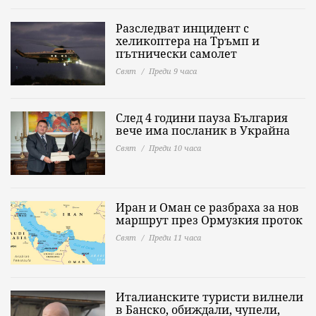
Разследват инцидент с
хеликоптера на Тръмп и
пътнически самолет
Свят
Преди 9 часа
След 4 години пауза България
вече има посланик в Украйна
Свят
Преди 10 часа
Иран и Оман се разбраха за нов
маршрут през Ормузкия проток
Свят
Преди 11 часа
Италианските туристи вилнели
в Банско, обиждали, чупели,