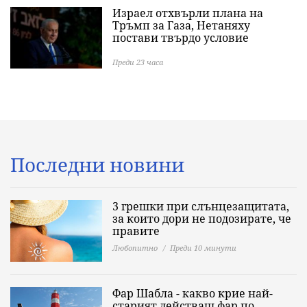
Израел отхвърли плана на
Тръмп за Газа, Нетаняху
постави твърдо условие
Преди 23 часа
Последни новини
3 грешки при слънцезащитата,
за които дори не подозирате, че
правите
Любопитно
Преди 10 минути
Фар Шабла - какво крие най-
старият действащ фар по