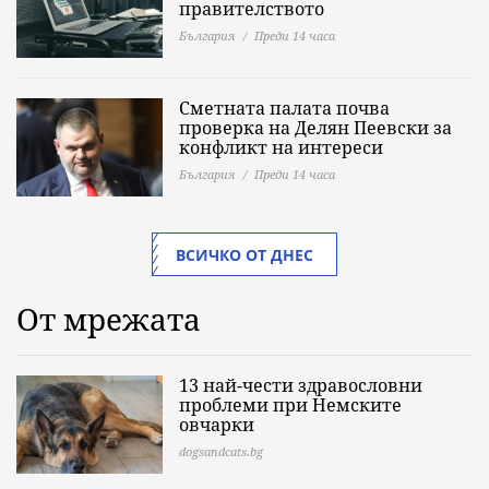
правителството
България
Преди 14 часа
Сметната палата почва
проверка на Делян Пеевски за
конфликт на интереси
България
Преди 14 часа
ВСИЧКО ОТ ДНЕС
От мрежата
13 най-чести здравословни
проблеми при Немските
овчарки
dogsandcats.bg