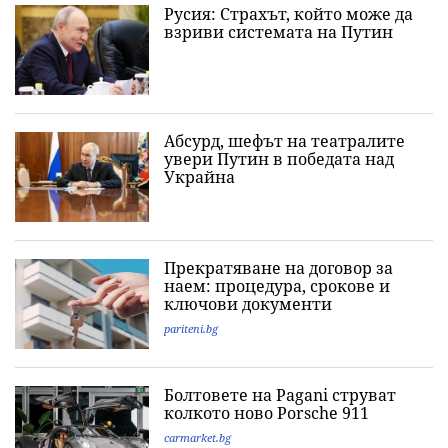
Русия: Страхът, който може да
взриви системата на Путин
Абсурд, шефът на театралите
увери Путин в победата над
Украйна
Прекратяване на договор за
наем: процедура, срокове и
ключови документи
pariteni.bg
Болтовете на Pagani струват
колкото ново Porsche 911
carmarket.bg