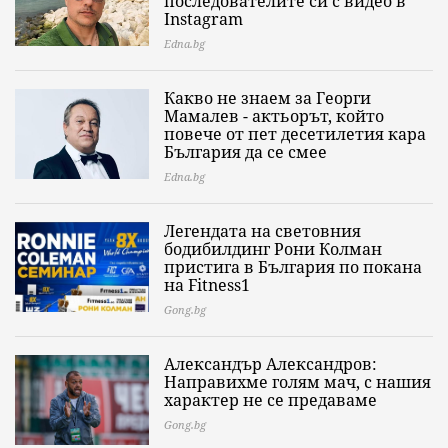
последователите си с видео в
Instagram
Edna.bg
Какво не знаем за Георги
Мамалев - актьорът, който
повече от пет десетилетия кара
България да се смее
Edna.bg
Легендата на световния
бодибилдинг Рони Колман
пристига в България по покана
на Fitness1
Gong.bg
Александър Александров:
Направихме голям мач, с нашия
характер не се предаваме
Gong.bg