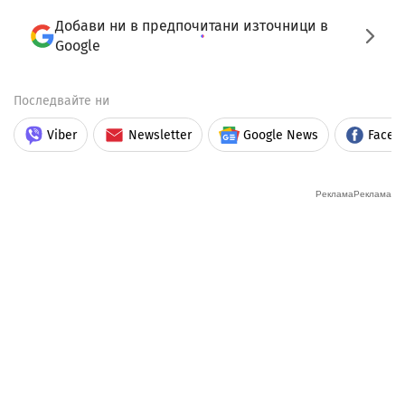
Добави ни в предпочитани източници в
Google
Последвайте ни
Viber
Newsletter
Google News
Faceb