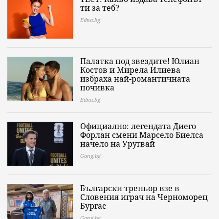
ти за теб?
Edna.bg
Палатка под звездите! Юлиан
Костов и Мирела Илиева
избраха най-романтичната
почивка
Edna.bg
Официално: легендата Диего
Форлан смени Марсело Биелса
начело на Уругвай
Gong.bg
Български треньор взе в
Словения играч на Черноморец
Бургас
Gong.bg