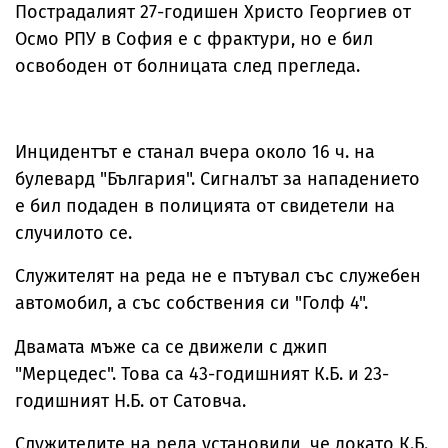
Пострадалият 27-годишен Христо Георгиев от
Осмо РПУ в София е с фрактури, но е бил
освободен от болницата след прегледа.
Инцидентът е станал вчера около 16 ч. на
булевард "България". Сигналът за нападението
е бил подаден в полицията от свидетели на
случилото се.
Служителят на реда не е пътувал със служебен
автомобил, а със собствения си "Голф 4".
Двамата мъже са се движели с джип
"Мерцедес". Това са 43-годишният К.Б. и 23-
годишният Н.Б. от Сатовча.
Служителите на реда установили, че докато К.Б.