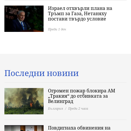
Израел отхвърли плана на
Тръмп за Газа, Нетаняху
постави твърдо условие
Преди 1 ден
Последни новини
Огромен пожар блокира АМ
„Тракия“ до отбивката за
Велинград
България
Преди 2 часа
Повдигнаха обвинения на