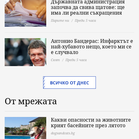
Държавната администрация
започва да свива щатове: ще
има ли реални съкращения
Парите ни
Преди 5 часа
Антонио Бандерас: Инфарктът е
най-хубавото нещо, което ми се
е случвало
Свят
Преди 5 часа
ВСИЧКО ОТ ДНЕС
От мрежата
Какви опасности за животните
крият басейните през лятото
dogsandcats.bg