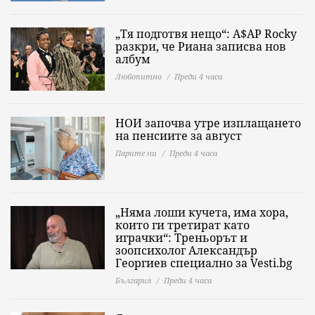
„Тя подготвя нещо“: A$AP Rocky
разкри, че Риана записва нов
албум
Любопитно
Преди 4 часа
НОИ започва утре изплащането
на пенсиите за август
Парите ни
Преди 4 часа
„Няма лоши кучета, има хора,
които ги третират като
играчки“: Треньорът и
зоопсихолог Александър
Георгиев специално за Vesti.bg
България
Преди 4 часа