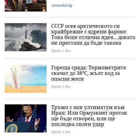
carmarket.bg
СССР осея арктическото си
крайбрежие с ядрени фарове:
Това беше отлична идея... докато
не престана да бъде такава
Преди 1 ден
Гореща сряда: Термометрите
скачат до 38°C, жълт код за
опасни жеги
Преди 1 ден
Тръмп с нов ултиматум към
Иран: Или Ормузкият проток
ще бъде отворен, или ще
последва силен удар
Преди 1 ден