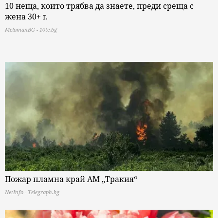
10 неща, които трябва да знаете, преди среща с
жена 30+ г.
MelomanBG - 10te.bg
Пожар пламна край АМ „Тракия“
NetInfo - Telegraph.bg