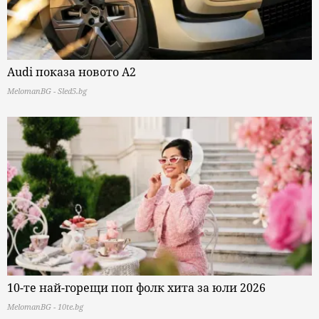
Audi показа новото A2
MelomanBG - Sled5.bg
10-те най-горещи поп фолк хита за юли 2026
MelomanBG - 10te.bg