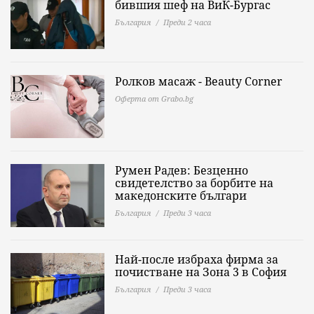
бившия шеф на ВиК-Бургас
България
Преди 2 часа
Ролков масаж - Beauty Corner
Оферта от Grabo.bg
Румен Радев: Безценно
свидетелство за борбите на
македонските българи
България
Преди 3 часа
Най-после избраха фирма за
почистване на Зона 3 в София
България
Преди 3 часа