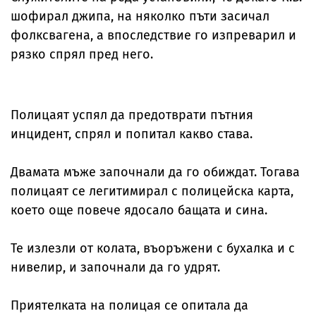
шофирал джипа, на няколко пъти засичал
фолксвагена, а впоследствие го изпреварил и
рязко спрял пред него.
Полицаят успял да предотврати пътния
инцидент, спрял и попитал какво става.
Двамата мъже започнали да го обиждат. Тогава
полицаят се легитимирал с полицейска карта,
което още повече ядосало бащата и сина.
Те излезли от колата, въоръжени с бухалка и с
нивелир, и започнали да го удрят.
Приятелката на полицая се опитала да