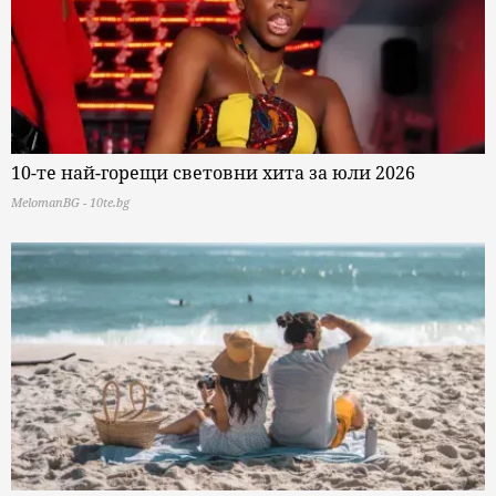
10-те най-горещи световни хита за юли 2026
MelomanBG - 10te.bg