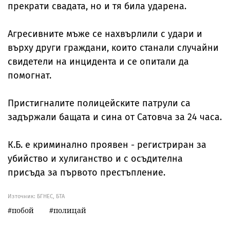
прекрати свадата, но и тя била ударена.
Агресивните мъже се нахвърлили с удари и
върху други граждани, които станали случайни
свидетели на инцидента и се опитали да
помогнат.
Пристигналите полицейските патрули са
задържали бащата и сина от Сатовча за 24 часа.
К.Б. е криминално проявен - регистриран за
убийство и хулиганство и с осъдителна
присъда за първото престъпление.
Източник:
БГНЕС, БТА
побой
полицай