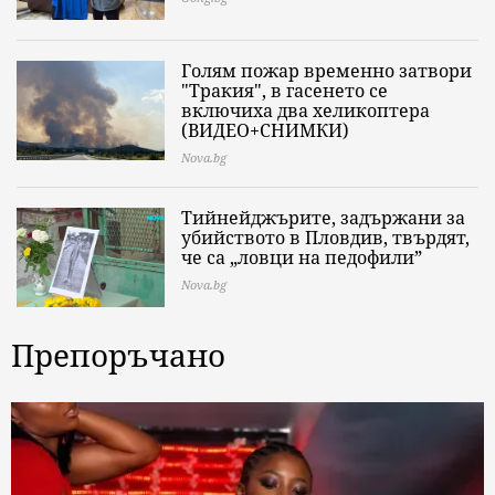
Голям пожар временно затвори
"Тракия", в гасенето се
включиха два хеликоптера
(ВИДЕО+СНИМКИ)
Nova.bg
Тийнейджърите, задържани за
убийството в Пловдив, твърдят,
че са „ловци на педофили”
Nova.bg
Препоръчано