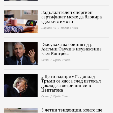
Задължителен енергиен
сертификат може да блокира
сделки с имоти
Парите ни
Преди 3 часа
Гласуваха да обвинят д-р
Антъни Фаучи в неуважение
към Конгреса
Свят
Преди 3 часа
„Ще ги издирим!“: Доналд
Тръмп се ядоса след изтекъл
доклад за остри липси в
Пентагона
Свят
Преди 3 часа
3 летни тенденции, които ще