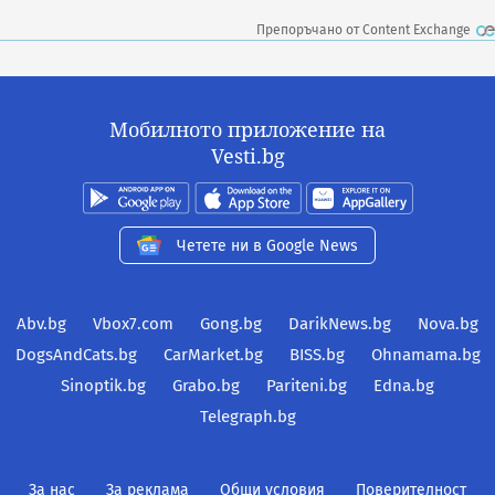
Препоръчано от Content Exchange
Мобилното приложение на
Vesti.bg
Четете ни в Google News
Abv.bg
Vbox7.com
Gong.bg
DarikNews.bg
Nova.bg
DogsAndCats.bg
CarMarket.bg
BISS.bg
Ohnamama.bg
Sinoptik.bg
Grabo.bg
Pariteni.bg
Edna.bg
Telegraph.bg
За нас
За реклама
Общи условия
Поверителност