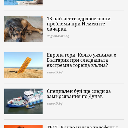
13 най-чести здравословни
проблеми при Немските
овчарки
dogsandcats.bg
Европа гори. Колко уязвима е
България при следващата
екстремна гореща вълна?
sinoptik.bg
Специален буй ще следи за
замърсявания по Дунав
sinoptik.bg
ТЕСТ: Какво издава телефонът