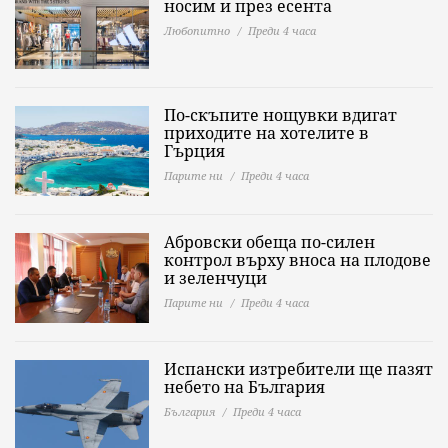
носим и през есента
Любопитно
Преди 4 часа
По-скъпите нощувки вдигат
приходите на хотелите в
Гърция
Парите ни
Преди 4 часа
Абровски обеща по-силен
контрол върху вноса на плодове
и зеленчуци
Парите ни
Преди 4 часа
Испански изтребители ще пазят
небето на България
България
Преди 4 часа