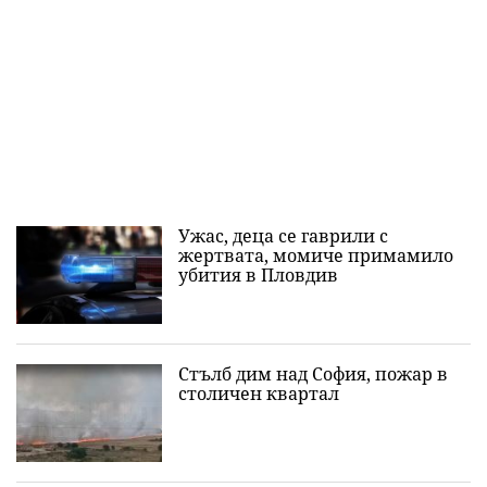
Ужас, деца се гаврили с
жертвата, момиче примамило
убития в Пловдив
Стълб дим над София, пожар в
столичен квартал