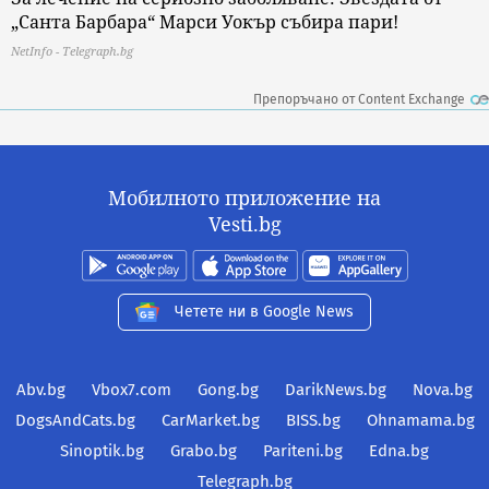
„Санта Барбара“ Марси Уокър събира пари!
NetInfo - Telegraph.bg
Препоръчано от Content Exchange
Мобилното приложение на
Vesti.bg
Четете ни в Google News
Abv.bg
Vbox7.com
Gong.bg
DarikNews.bg
Nova.bg
DogsAndCats.bg
CarMarket.bg
BISS.bg
Ohnamama.bg
Sinoptik.bg
Grabo.bg
Pariteni.bg
Edna.bg
Telegraph.bg