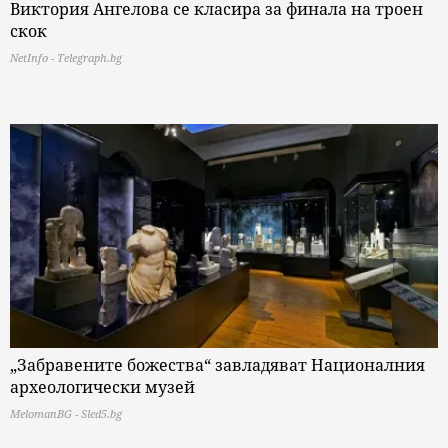
Виктория Ангелова се класира за финала на троен
скок
NetInfo - Telegraph.bg
„Забравените божества“ завладяват Националния
археологически музей
MelomanBG - Sled5.bg