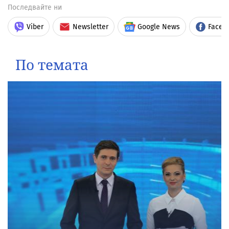
Последвайте ни
Viber
Newsletter
Google News
Faceb
По темата