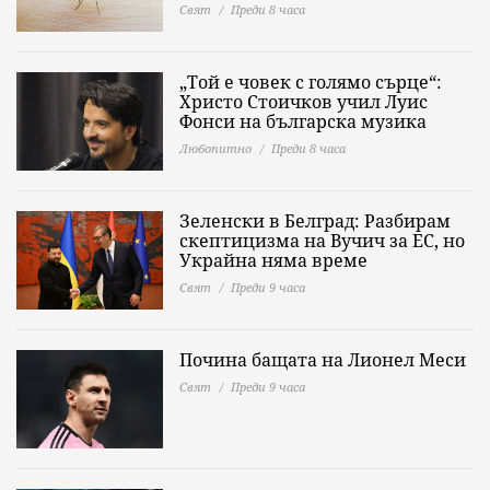
Свят
Преди 8 часа
„Той е човек с голямо сърце“:
Христо Стоичков учил Луис
Фонси на българска музика
Любопитно
Преди 8 часа
Зеленски в Белград: Разбирам
скептицизма на Вучич за ЕС, но
Украйна няма време
Свят
Преди 9 часа
Почина бащата на Лионел Меси
Свят
Преди 9 часа