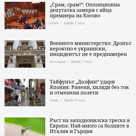
„Срам, срам!“: Опозиционна
депутатка замери с яйца
премиера на Косово
Свят
Преди 7 часа
Военното министерство: Дронът
вероятно е украински,
инцидентът не е преднамерен
България
Преди 7 часа
Тайфунът „Долфин“ удари
Япония: Ранени, хиляди без ток
и отменени полети
Свят
Преди 8 часа
Ръст на западнонилска треска в
Европа: Най-много са болните в
Италия и Гърция