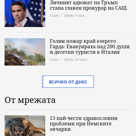
Личният адвокат на Тръмп
стана главен прокурор на САЩ
Свят
Преди 9 часа
Голям пожар край езерото
Гарда: Евакуираха над 200 души
и десетки туристи в Италия
Свят
Преди 10 часа
ВСИЧКО ОТ ДНЕС
От мрежата
13 най-чести здравословни
проблеми при Немските
овчарки