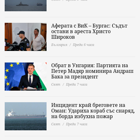
Аферата с ВиК – Бургас: Съдът
остави в ареста Христо
Широков
България
Преди 6 часа
Обрат в Унгария: Партията на
Петер Мадяр номинира Андраш
Бака за президент
Свят
Преди 7 часа
Инцидент край бреговете на
Оман: Удариха кораб със снаряд,
на борда избухна пожар
Свят
Преди 7 часа