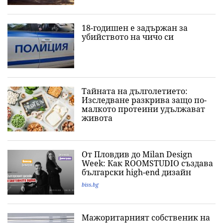
18-годишен е задържан за
убийството на чичо си
Тайната на дълголетието:
Изследване разкрива защо по-
малкото протеини удължават
живота
От Пловдив до Milan Design
Week: Как ROOMSTUDIO създава
български high-end дизайн
biss.bg
Мажоритарният собственик на