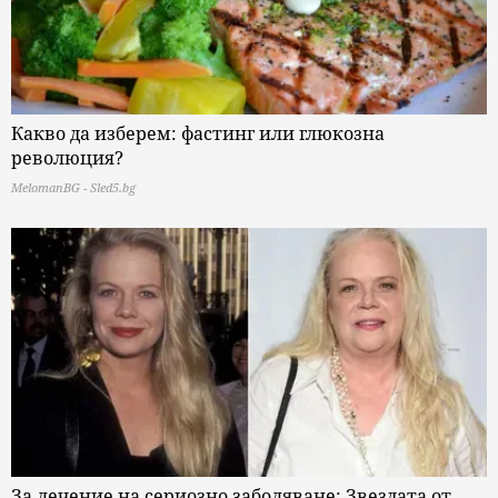
Какво да изберем: фастинг или глюкозна
революция?
MelomanBG - Sled5.bg
За лечение на сериозно заболяване: Звездата от