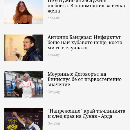
Не е нужно да заслужиш
любовта: 8 напомняния за всяка
жена
Edna.bg
Антонио Бандерас: Инфарктът
беше най-хубавото нещо, което
ми се е случвало
Edna.bg
Моуриньо: Договорът на
Винисиус бе от първостепенно
значение
Gong.bg
"Напрежение" край тъчлинията
и след края на Дунав - Арда
Gong.bg