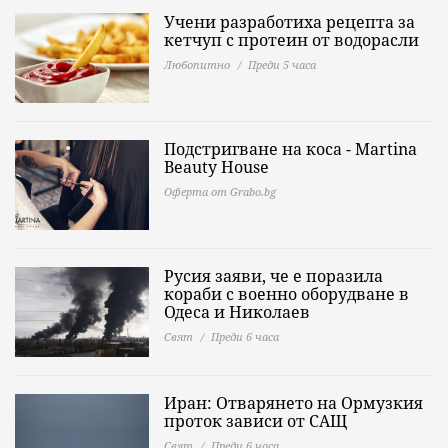
Учени разработиха рецепта за
кетчуп с протеин от водорасли
Любопитно
Преди 5 часа
Подстригване на коса - Martina
Beauty House
Оферта от Grabo.bg
Русия заяви, че е поразила
кораби с военно оборудване в
Одеса и Николаев
Свят
Преди 6 часа
Иран: Отварянето на Ормузкия
проток зависи от САЩ
Свят
Преди 6 часа