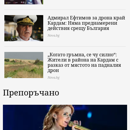
Адмирал Ефтимов за дрона край
Кардам: Няма преднамерени
действия срещу България
Nova.bg
„Когато гръмна, се чу силно“:
Жители в района на Кардам с
разказ от мястото на падналия
дрон
Nova.bg
Препоръчано