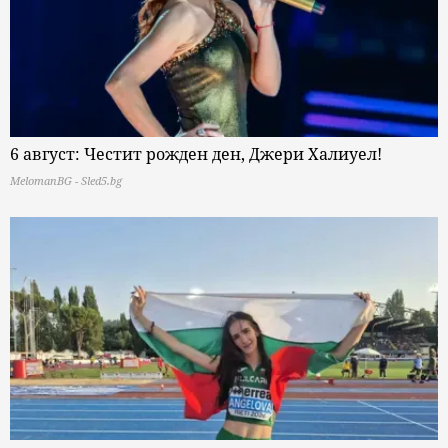
6 август: Честит рожден ден, Джери Халиуел!
MelomanBG - Sled5.bg