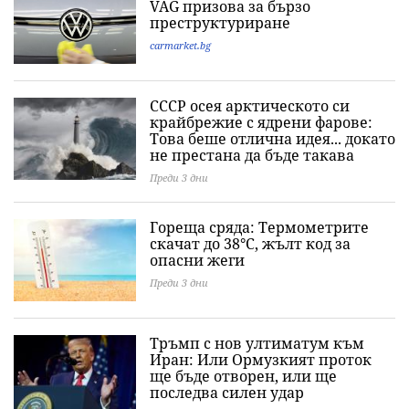
VAG призова за бързо
преструктуриране
carmarket.bg
СССР осея арктическото си
крайбрежие с ядрени фарове:
Това беше отлична идея... докато
не престана да бъде такава
Преди 3 дни
Гореща сряда: Термометрите
скачат до 38°C, жълт код за
опасни жеги
Преди 3 дни
Тръмп с нов ултиматум към
Иран: Или Ормузкият проток
ще бъде отворен, или ще
последва силен удар