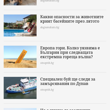
dogsandcats.bg
Какви опасности за животните
крият басейните през лятото
dogsandcats.bg
Европа гори. Колко уязвима е
България при следващата
екстремна гореща вълна?
sinoptik.bg
Специален буй ще следи за
замърсявания по Дунав
sinoptik.bg