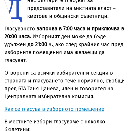
Д
нес българите гласуват за
представители на местната власт –
кметове и общински съветници.
Гласуването
започва в 7:00 часа и приключва в
20:00 часа.
Изборният ден може да бъде
удължен
до 21:00 ч.
, ако след крайния час пред
изборните помещения има желаещи да
гласуват.
Отворени са всички избирателни секции в
страната и гласуването тече нормално, съобщи
пред БТА Таня Цанева, член и говорител на
Централната избирателна комисия.
Как се гласува в изборното помещение
В местните избори гласуваме с няколко
бюлетини: