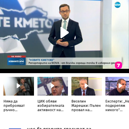
Няма да
ЦИК обяви
Веселин
Експерти: „Н
преброяват
избирателната
Марешки: Пълен
подкрепям
ръчно
активност на
провал на
никого"
бюлетините от
втори тур
малкия
предопреде
изборите за
коалиционен
резултата в
кмет на София
партньор
София