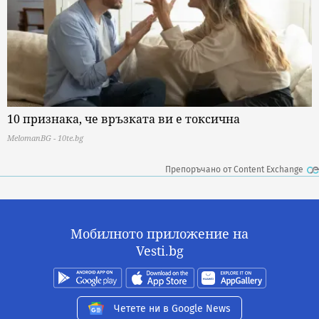
10 признака, че връзката ви е токсична
MelomanBG - 10te.bg
Препоръчано от Content Exchange
Мобилното приложение на
Vesti.bg
Четете ни в Google News