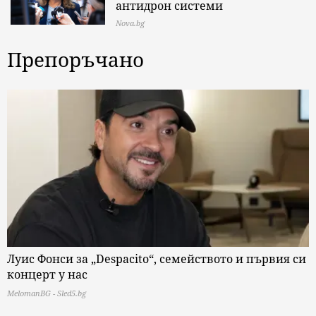
антидрон системи
Nova.bg
Препоръчано
Луис Фонси за „Despacito“, семейството и първия си
концерт у нас
MelomanBG - Sled5.bg