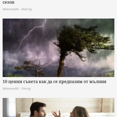
сезон
MelomanBG - Sled5.bg
10 ценни съвета как да се предпазим от мълния
MelomanBG - 10te.bg