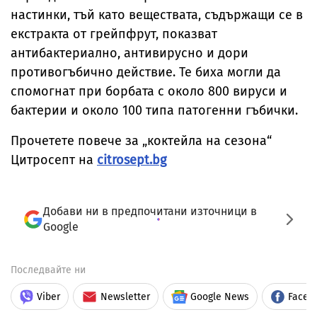
настинки, тъй като веществата, съдържащи се в
екстракта от грейпфрут, показват
антибактериално, антивирусно и дори
противогъбично действие. Те биха могли да
спомогнат при борбата с около 800 вируси и
бактерии и около 100 типа патогенни гъбички.
Прочетете повече за „коктейла на сезона“
Цитросепт на
citrosept.bg
Добави ни в предпочитани източници в
Google
Последвайте ни
Viber
Newsletter
Google News
Faceb