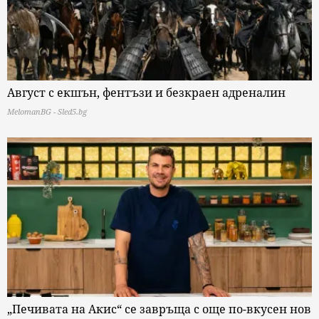
Август с екшън, фентъзи и безкраен адреналин
MelomanBG - Sled5.bg
„Печивата на Акис“ се завръща с още по-вкусен нов