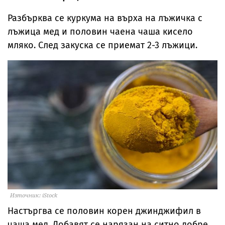
Разбърква се куркума на върха на лъжичка с
лъжица мед и половин чаена чаша кисело
мляко. След закуска се приемат 2-3 лъжици.
Източник: iStock
Настъргва се половин корен джинджифил в
чаша мед. Добавят се нарязан на ситно добре