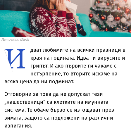
Източник: iStock
И
дват любимите на всички празници в
края на годината. Идват и вирусите и
грипът. И ако първите ги чакаме с
нетърпение, то вторите искаме на
всяка цена да ни подминат.
Отговорни за това да не допускат тези
„нашественици“ са клетките на имунната
система. Те обаче бързо се изтощават през
зимата, защото са подложени на различни
изпитания.