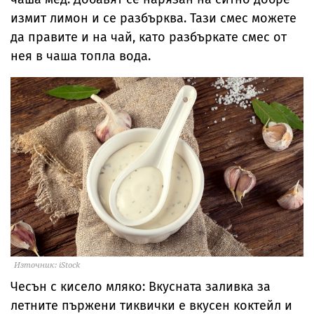
измит лимон и се разбърква. Тази смес можете
да правите и на чай, като разбъркате смес от
нея в чаша топла вода.
Източник: iStock
Чесън с кисело мляко: Вкусната заливка за
летните пържени тиквички е вкусен коктейл и