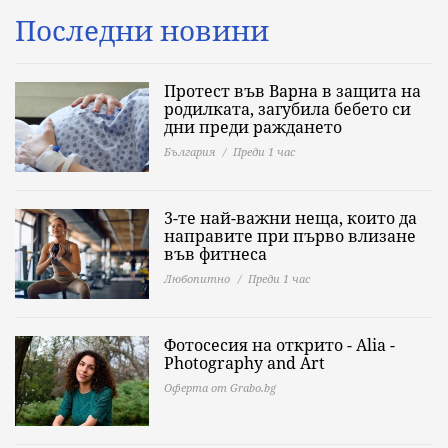
Последни новини
Протест във Варна в защита на
родилката, загубила бебето си
дни преди раждането
България
Преди 1 час
3-те най-важни неща, които да
направите при първо влизане
във фитнеса
Любопитно
Преди 1 час
Фотосесия на открито - Alia -
Photography and Art
Оферта от Grabo.bg