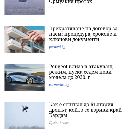
Ормузкия проток
Прекратяване на договор за
наем: процедура, срокове и
ключови документи
pariteni.bg
Peugeot влиза в атакуващ
режим, пуска седем нови
модела до 2030. г.
carmarket.bg
Как е стигнал до България
дронът, който се взриви край
Кардам
Преди 6 часа