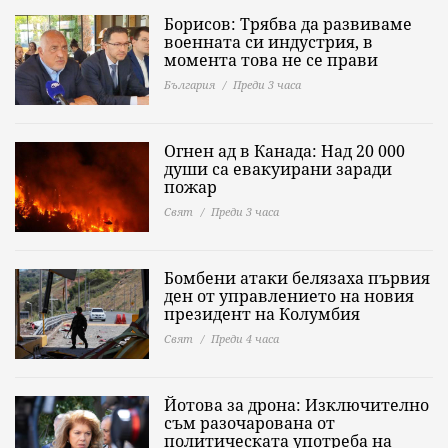
Борисов: Трябва да развиваме
военната си индустрия, в
момента това не се прави
България
Преди 3 часа
Огнен ад в Канада: Над 20 000
души са евакуирани заради
пожар
Свят
Преди 3 часа
Бомбени атаки белязаха първия
ден от управлението на новия
президент на Колумбия
Свят
Преди 4 часа
Йотова за дрона: Изключително
съм разочарована от
политическата употреба на