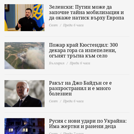
Зеленски: Путин може да
започне тайна мобилизация и
да окаже натиск върху Европа
Свят
Преди 6 часа
Пожар край Кюстендил: 300
декара гора са изпепелени,
огънят тръгна към село
България
Преди 6 часа
Ракът на Джо Байдън се е
разпространил и е много
болезнен
Свят
Преди 6 часа
Русия с нови удари по Украйна:
Има жертви и ранени деца
Свят
Преди 7 часа