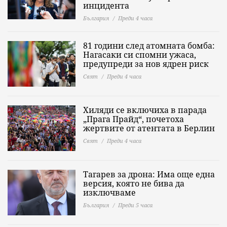
инцидента
България
Преди 4 часа
81 години след атомната бомба:
Нагасаки си спомни ужаса,
предупреди за нов ядрен риск
Свят
Преди 4 часа
Хиляди се включиха в парада
„Прага Прайд“, почетоха
жертвите от атентата в Берлин
Свят
Преди 4 часа
Тагарев за дрона: Има още една
версия, която не бива да
изключваме
България
Преди 5 часа