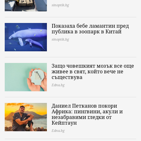
sinoptik.bg
Показаха бебе ламантин пред
публика в зоопарк в Китай
sinoptik.bg
Защо човешкият мозък все още
живее в свят, който вече не
съществува
Edna.bg
Даниел Петканов покори
Африка: пингвини, акули и
незабравими гледки от
Кейптаун
Edna.bg