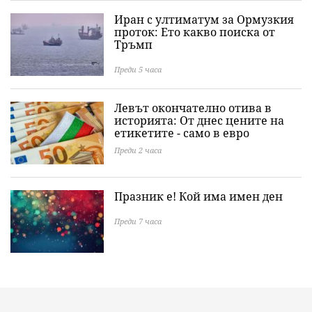
Иран с ултиматум за Ормузкия
проток: Ето какво поиска от
Тръмп
Преди 5 часа
Левът окончателно отива в
историята: Oт днес цените на
етикетите - само в евро
Преди 2 часа
Празник е! Кой има имен ден
Преди 7 часа