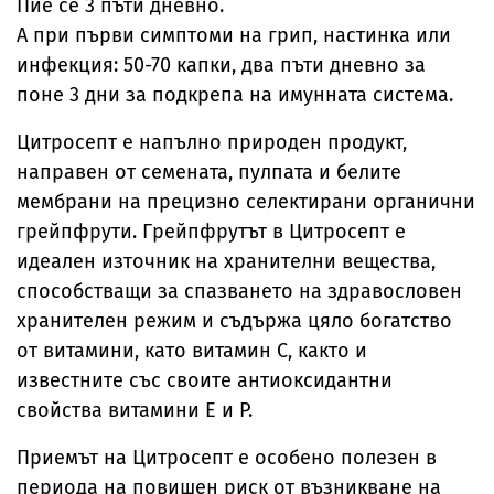
Пие се 3 пъти дневно.
А при първи симптоми на грип, настинка или
инфекция: 50-70 капки, два пъти дневно за
поне 3 дни за подкрепа на имунната система.
Цитросепт е напълно природен продукт,
направен от семената, пулпата и белите
мембрани на прецизно селектирани органични
грейпфрути. Грейпфрутът в Цитросепт е
идеален източник на хранителни вещества,
способстващи за спазването на здравословен
хранителен режим и съдържа цяло богатство
от витамини, като витамин С, както и
известните със своите антиоксидантни
свойства витамини Е и Р.
Приемът на Цитросепт е особено полезен в
периода на повишен риск от възникване на