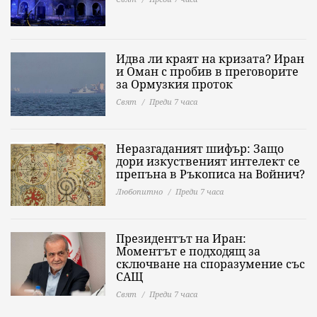
Идва ли краят на кризата? Иран
и Оман с пробив в преговорите
за Ормузкия проток
Свят
Преди 7 часа
Неразгаданият шифър: Защо
дори изкуственият интелект се
препъна в Ръкописа на Войнич?
Любопитно
Преди 7 часа
Президентът на Иран:
Моментът е подходящ за
сключване на споразумение със
САЩ
Свят
Преди 7 часа