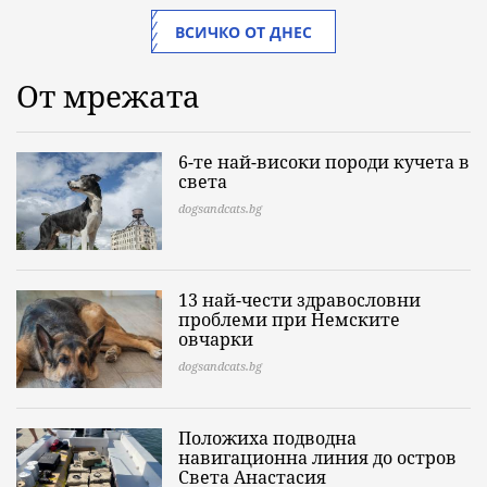
ВСИЧКО ОТ ДНЕС
От мрежата
6-те най-високи породи кучета в
света
dogsandcats.bg
13 най-чести здравословни
проблеми при Немските
овчарки
dogsandcats.bg
Положиха подводна
навигационна линия до остров
Света Анастасия