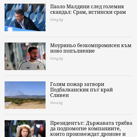
Паоло Малдини след големия
скандал: Срам, истински срам
Gong.bg
Моуриньо безкомпромисен към
ново попълнение
Gong.bg
Голям пожар затвори
Подбалканския път край
Сливен
Nova.bg
Президентът: Държавата трябва
да подпомогне компаниите,
които произвеждат дронове и