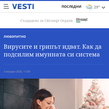
ПОСЛЕДНИ
29°
Създадено за Citrosept Organic
ЛЮБОПИТНО
Вирусите и грипът идват. Как да
подсилим имунната си система
3 януари 2020, 11:09