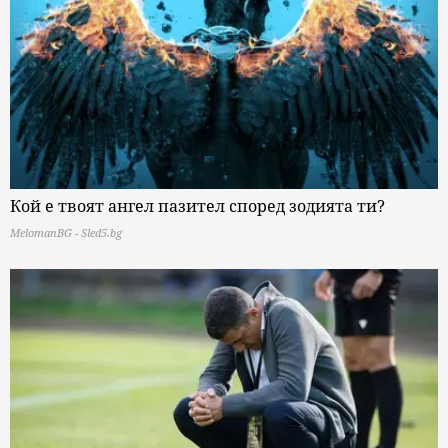
Кой е твоят ангел пазител според зодията ти?
MelomanBG - Sled5.bg