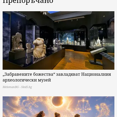
„Забравените божества“ завладяват Националния
археологически музей
MelomanBG - Sled5.bg