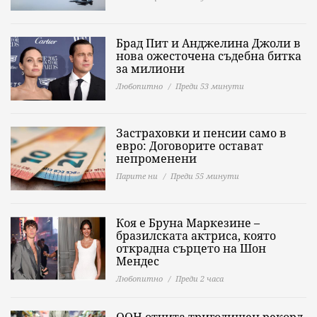
Брад Пит и Анджелина Джоли в
нова ожесточена съдебна битка
за милиони
Любопитно
Преди 53 минути
Застраховки и пенсии само в
евро: Договорите остават
непроменени
Парите ни
Преди 55 минути
Коя е Бруна Маркезине –
бразилската актриса, която
открадна сърцето на Шон
Мендес
Любопитно
Преди 2 часа
ООН отчита тригодишен рекорд