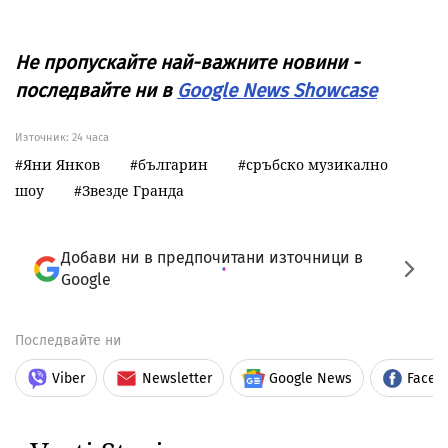
Не пропускайте най-важните новини -
последвайте ни в
Google News Showcase
Източник:
24 часа
Яни Янков
българин
сръбско музикално
шоу
Звезде Гранда
Добави ни в предпочитани източници в
Google
Последвайте ни
Viber
Newsletter
Google News
Faceb