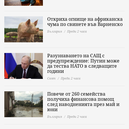
Откриха огнище на африканска
чума по свинете във Варненско
България
Преди 2 часа
Разузнаването на САЩ с
предупреждение: Путин може
да тества НАТО в следващите
години
Свят
Преди 2 часа
Повече от 260 семейства
получиха финансова помощ
след наводненията през май и
юни
България
Преди 2 часа