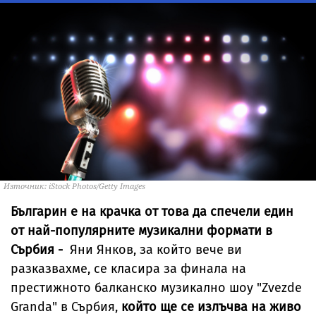
Източник: iStock Photos/Getty Images
Българин е на крачка от това да спечели един
от най-популярните музикални формати в
Сърбия -
Яни Янков, за който вече ви
разказвахме, се класира за финала на
престижното балканско музикално шоу "Zvezde
Granda" в Сърбия,
който ще се излъчва на живо