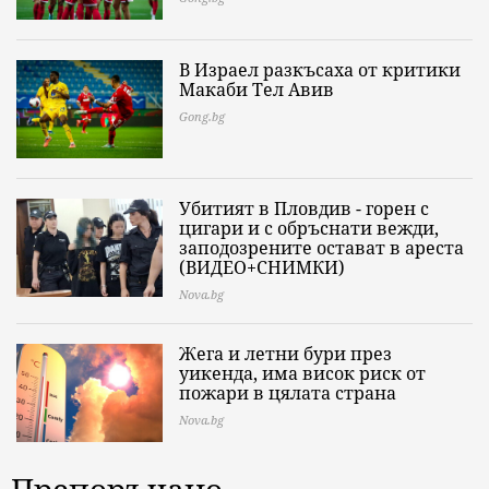
В Израел разкъсаха от критики
Макаби Тел Авив
Gong.bg
Убитият в Пловдив - горен с
цигари и с обръснати вежди,
заподозрените остават в ареста
(ВИДЕО+СНИМКИ)
Nova.bg
Жега и летни бури през
уикенда, има висок риск от
пожари в цялата страна
Nova.bg
Препоръчано