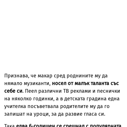
Признава, че макар сред роднините му да
нямало музиканти,
носел от малък таланта със
себе си
. Пеел различни ТВ реклами и песнички
на няколко годинки, а в детската градина една
учителка посъветвала родителите му да го
запишат на уроци, за да развие гласа си.
Така
едва 6-годишен се срещнал с популярната