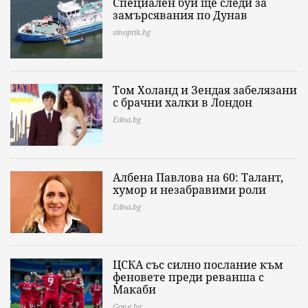
Специален буй ще следи за
замърсявания по Дунав
sinoptik.bg
Том Холанд и Зендая забелязани
с брачни халки в Лондон
Edna.bg
Албена Павлова на 60: Талант,
хумор и незабравими роли
Edna.bg
ЦСКА със силно послание към
феновете преди реванша с
Макаби
Gong.bg