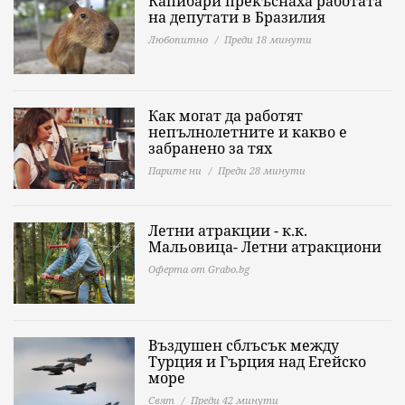
Капибари прекъснаха работата
на депутати в Бразилия
Любопитно
Преди 18 минути
Как могат да работят
непълнолетните и какво е
забранено за тях
Парите ни
Преди 28 минути
Летни атракции - к.к.
Мальовица- Летни атракциони
Оферта от Grabo.bg
Въздушен сблъсък между
Турция и Гърция над Егейско
море
Свят
Преди 42 минути