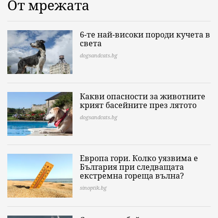
От мрежата
6-те най-високи породи кучета в
света
dogsandcats.bg
Какви опасности за животните
крият басейните през лятото
dogsandcats.bg
Европа гори. Колко уязвима е
България при следващата
екстремна гореща вълна?
sinoptik.bg