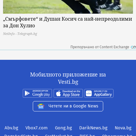
„Смърфовете“ и Душан Косич са най-непреодолими
за Дон Хулио
NetInfo - Telegraph.bg
Препоръчано от Content Exchange
Мобилното приложение на
Vesti.bg
Четете ни в Google News
Abv.bg
Vbox7.com
Gong.bg
DarikNews.bg
Nova.bg