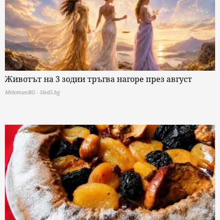
Животът на 3 зодии тръгва нагоре през август
MelomanBG - Sled5.bg