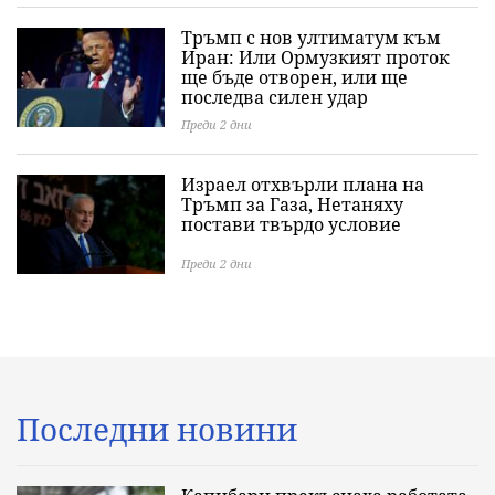
Тръмп с нов ултиматум към
Иран: Или Ормузкият проток
ще бъде отворен, или ще
последва силен удар
Преди 2 дни
Израел отхвърли плана на
Тръмп за Газа, Нетаняху
постави твърдо условие
Преди 2 дни
Последни новини