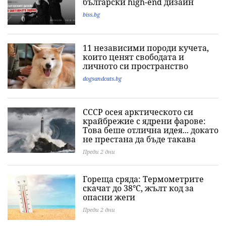
български high-end дизайн
biss.bg
11 независими породи кучета,
които ценят свободата и
личното си пространство
dogsandcats.bg
СССР осея арктическото си
крайбрежие с ядрени фарове:
Това беше отлична идея... докато
не престана да бъде такава
Преди 2 дни
Гореща сряда: Термометрите
скачат до 38°C, жълт код за
опасни жеги
Преди 2 дни