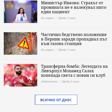
Министър Ивкова: Страхът от
промяната не е излекувал нито
един пациент
България
Преди 3 часа
Частично бедствено положение
в Перник заради пропаднал път
към газова станция
България
Преди 3 часа
Трансферна бомба: Легендата на
Ливърпул Мохамед Салах
изненада света с новия си клуб
Любопитно
Преди 3 часа
ВСИЧКО ОТ ДНЕС