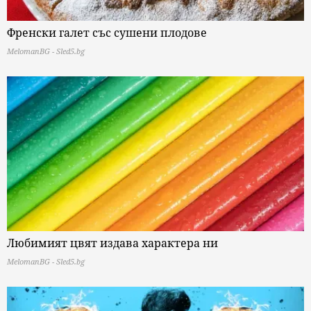
Френски галет със сушени плодове
MelomanBG - Sled5.bg
Любимият цвят издава характера ни
MelomanBG - Sled5.bg