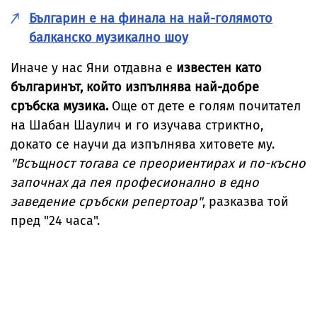
Българин е на финала на най-голямото
балканско музикално шоу
Иначе у нас Яни отдавна е
известен като
българинът, който изпълнява най-добре
сръбска музика.
Още от дете е голям почитател
на Шабан Шаулич и го изучава стриктно,
докато се научи да изпълнява хитовете му.
"Всъщност тогава се преориентирах и по-късно
започнах да пея професионално в едно
заведение сръбски репертоар"
, разказва той
пред "24 часа".