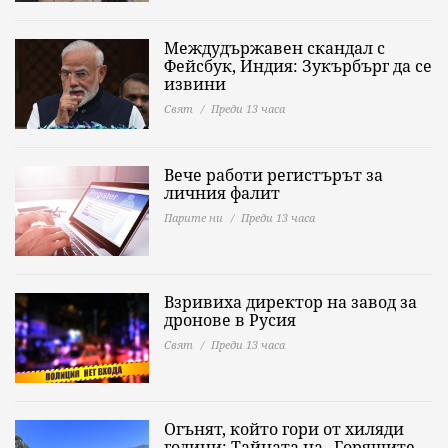
Междудържавен скандал с
Фейсбук, Индия: Зукърбърг да се
извини
Свят
Преди 13 часа
Вече работи регистърът за
личния фалит
Парите ни
Преди 13 часа
Взривиха директор на завод за
дронове в Русия
Свят
Преди 13 часа
Огънят, който гори от хиляди
години: Тайната на „Горящите