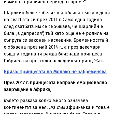
изминал приличен период от време“.
Шарлийн беше забелязана обляна сълзи в деня
на сватбата си през 2011 г. Само една година
след сватбата им се съобщава, че Шарлийн е
била „в депресия“, тъй като още не е родила на
съпруга си законен наследник. Бременността ѝ
е обявена през май 2014 г., а през декември
същата година тя ражда близнаци принцеса
Габриела и престолонаследникът принц Жак.
Криза: Принцесата на Монако не забременява
През 2017 г. принцесата направи емоционално
завръщане в Африка
,
където разказа колко много означава
континентът за нея. „Аз съм африканка и това е