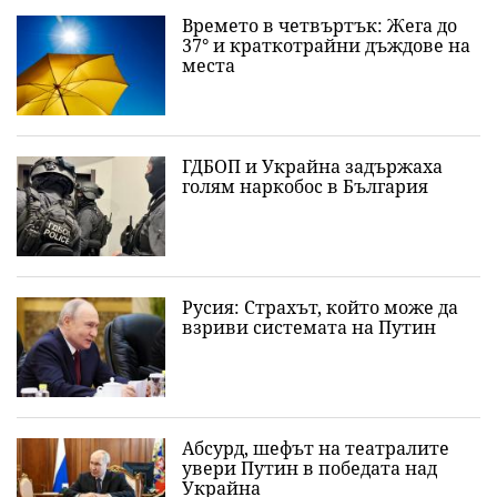
Времето в четвъртък: Жега до
37° и краткотрайни дъждове на
места
ГДБОП и Украйна задържаха
голям наркобос в България
Русия: Страхът, който може да
взриви системата на Путин
Абсурд, шефът на театралите
увери Путин в победата над
Украйна