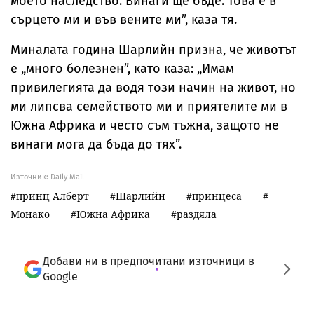
моето наследство. Винаги ще бъде. Това е в
сърцето ми и във вените ми”, каза тя.
Миналата година Шарлийн призна, че животът
е „много болезнен”, като каза: „Имам
привилегията да водя този начин на живот, но
ми липсва семейството ми и приятелите ми в
Южна Африка и често съм тъжна, защото не
винаги мога да бъда до тях”.
Източник:
Daily Mail
принц Алберт
Шарлийн
принцеса
Монако
Южна Африка
раздяла
Добави ни в предпочитани източници в
Google