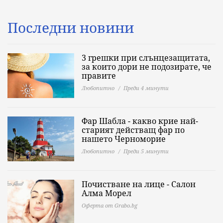
Последни новини
3 грешки при слънцезащитата,
за които дори не подозирате, че
правите
Любопитно
Преди 4 минути
Фар Шабла - какво крие най-
старият действащ фар по
нашето Черноморие
Любопитно
Преди 5 минути
Почистване на лице - Салон
Алма Морел
Оферта от Grabo.bg