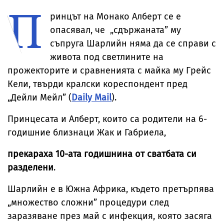
П
отвърна на
„гаджето от
легенда
върха на
критиките към
Формула 1“ Люис
Мерилин Монро
Бруклинския
ринцът на Монако Алберт се е
тялото ѝ
Хамилтън
мост
опасявал, че „сдържаната” му
съпруга Шарлийн няма да се справи с
живота под светлините на
прожекторите и сравненията с майка му Грейс
Кели, твърди кралски кореспондент пред
„Дейли Мейл” (
Daily Mail
).
Принцесата и Алберт, които са родители на 6-
годишние близнаци Жак и Габриела,
прекараха 10-ата годишнина от сватбата си
разделени
.
Шарлийн е в Южна Африка, където претърпява
„множество сложни” процедури след
заразяване през май с инфекция, която засяга