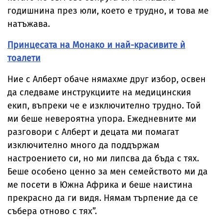
годишнина през юли, което е трудно, и това ме
натъжава.
Принцесата на Монако и най-красивите ѝ
тоалети
Ние с Алберт обаче нямахме друг избор, освен
да следваме инструкциите на медицинския
екип, въпреки че е изключително трудно. Той
ми беше невероятна упора. Ежедневните ми
разговори с Алберт и децата ми помагат
изключително много да поддържам
настроението си, но ми липсва да бъда с тях.
Беше особено ценно за мен семейството ми да
ме посети в Южна Африка и беше наистина
прекрасно да ги видя. Нямам търпение да се
събера отново с тях”.