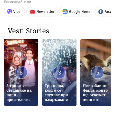
Последвайте ни
Viber
Newsletter
Google News
Faceb
Vesti Stories
5
3
5
5 трика за
Три неща,
Пет забавни
създаване на
които се
факта, които
нови
случват при
ще освежат
приятелства
измръзване
деня ви