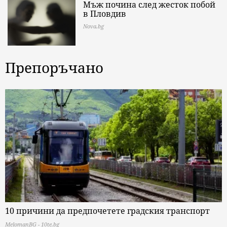
Мъж почина след жесток побой
в Пловдив
Nova.bg
Препоръчано
10 причини да предпочетете градския транспорт
MelomanBG - 10te.bg