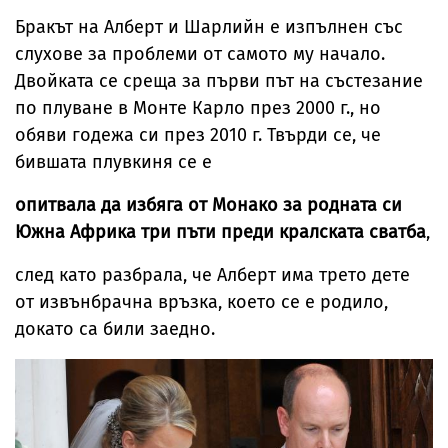
Бракът на Алберт и Шарлийн е изпълнен със
слухове за проблеми от самото му начало.
Двойката се среща за първи път на състезание
по плуване в Монте Карло през 2000 г., но
обяви годежа си през 2010 г. Твърди се, че
бившата плувкиня се е
опитвала да избяга от Монако за родната си
Южна Африка три пъти преди кралската сватба
,
след като разбрала, че Алберт има трето дете
от извънбрачна връзка, което се е родило,
докато са били заедно.