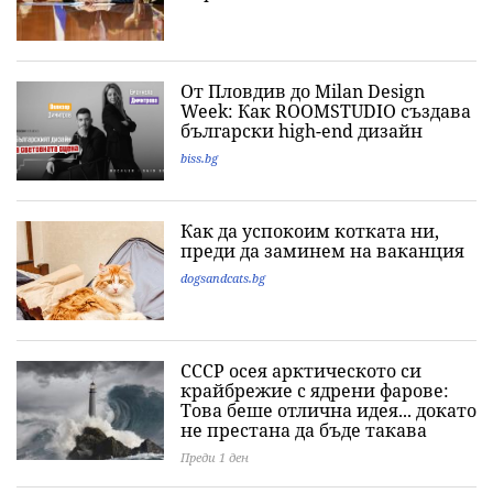
От Пловдив до Milan Design
Week: Как ROOMSTUDIO създава
български high-end дизайн
biss.bg
Как да успокоим котката ни,
преди да заминем на ваканция
dogsandcats.bg
СССР осея арктическото си
крайбрежие с ядрени фарове:
Това беше отлична идея... докато
не престана да бъде такава
Преди 1 ден