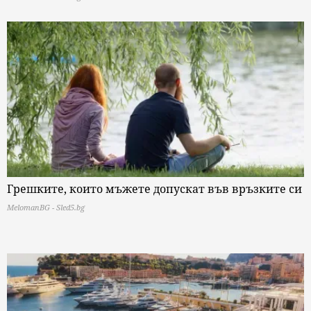
Грешките, които мъжете допускат във връзките си
MelomanBG - Sled5.bg