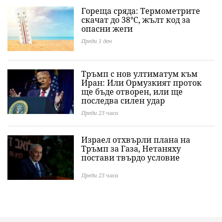
Гореща сряда: Термометрите
скачат до 38°C, жълт код за
опасни жеги
Преди 1 ден
Тръмп с нов ултиматум към
Иран: Или Ормузкият проток
ще бъде отворен, или ще
последва силен удар
Преди 23 часа
Израел отхвърли плана на
Тръмп за Газа, Нетаняху
постави твърдо условие
Преди 23 часа