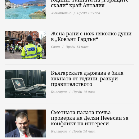
скали“ край Анталия
Любопитно
Преди 13 часа
Жена рани с нож няколко души
в „Ковънт Гардън“
Свят
Преди 13 часа
Българската държава е била
хакната от години, разкри
правителството
България
Преди 14 часа
Сметната палата почва
проверка на Делян Пеевски за
конфликт на интереси
България
Преди 14 часа