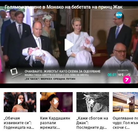
„Обичам
Ким Кардашиян
„Кажи сбогом на
Оцеляване п
извивките си“:
разпали
Джак“:
чудо: Гол мъ
Годеницата на
мрежата:
Последните думи
скочи с
Кристиано
Публикува
и фаталната нощ
„импровизи
Роналдо
снимка с
на холивудската
парашут“ от