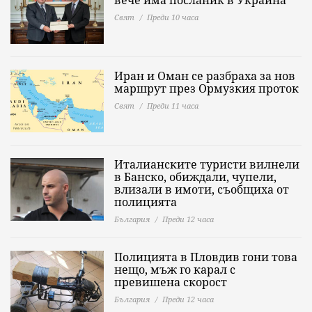
Свят
Преди 10 часа
Иран и Оман се разбраха за нов
маршрут през Ормузкия проток
Свят
Преди 11 часа
Италианските туристи вилнели
в Банско, обиждали, чупели,
влизали в имоти, съобщиха от
полицията
България
Преди 12 часа
Полицията в Пловдив гони това
нещо, мъж го карал с
превишена скорост
България
Преди 12 часа