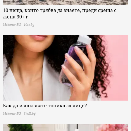
10 неща, които трябва да знаете, преди среща с
жена 30+ г.
MelomanBG - 10te.bg
Как да използвате тоника за лице?
MelomanBG - Sled5.bg