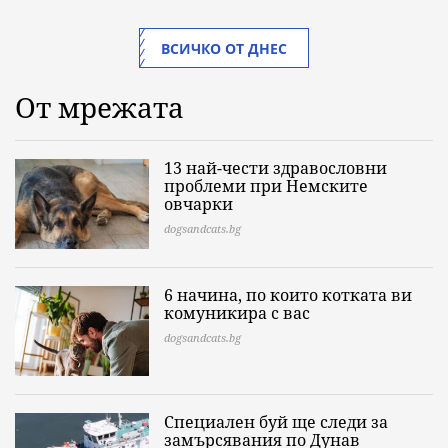
ВСИЧКО ОТ ДНЕС
От мрежата
13 най-чести здравословни
проблеми при Немските
овчарки
dogsandcats.bg
6 начина, по които котката ви
комуникира с вас
dogsandcats.bg
Специален буй ще следи за
замърсявания по Дунав