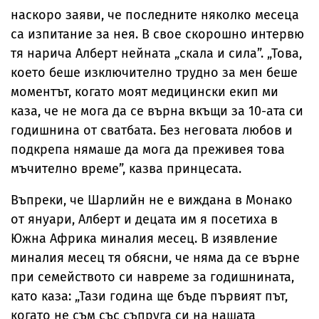
наскоро заяви, че последните няколко месеца
са изпитание за нея. В свое скорошно интервю
тя нарича Алберт нейната „скала и сила”. „Това,
което беше изключително трудно за мен беше
моментът, когато моят медицински екип ми
каза, че не мога да се върна вкъщи за 10-ата си
годишнина от сватбата. Без неговата любов и
подкрепа нямаше да мога да преживея това
мъчително време”, казва принцесата.
Въпреки, че Шарлийн не е виждана в Монако
от януари, Алберт и децата им я посетиха в
Южна Африка миналия месец. В изявление
миналия месец тя обясни, че няма да се върне
при семейството си навреме за годишнината,
като каза: „Тази година ще бъде първият път,
когато не съм със съпруга си на нашата