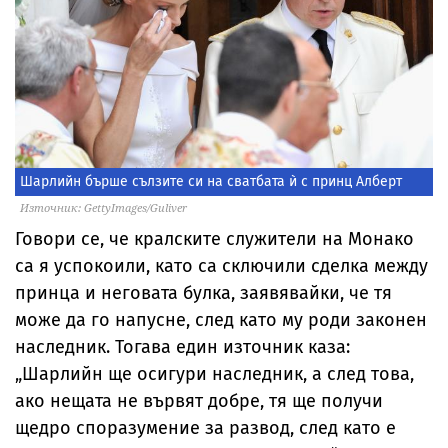
Шарлийн бърше сълзите си на сватбата ѝ с принц Алберт
Източник: GettyImages/Guliver
Говори се, че кралските служители на Монако
са я успокоили, като са сключили сделка между
принца и неговата булка, заявявайки, че тя
може да го напусне, след като му роди законен
наследник. Тогава един източник каза:
„Шарлийн ще осигури наследник, а след това,
ако нещата не вървят добре, тя ще получи
щедро споразумение за развод, след като е