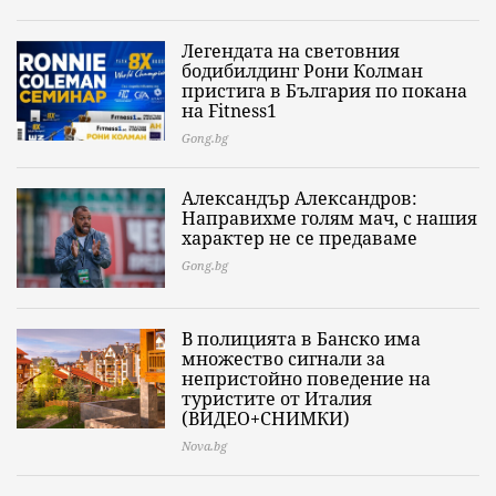
Легендата на световния
бодибилдинг Рони Колман
пристига в България по покана
на Fitness1
Gong.bg
Александър Александров:
Направихме голям мач, с нашия
характер не се предаваме
Gong.bg
В полицията в Банско има
множество сигнали за
непристойно поведение на
туристите от Италия
(ВИДЕО+СНИМКИ)
Nova.bg