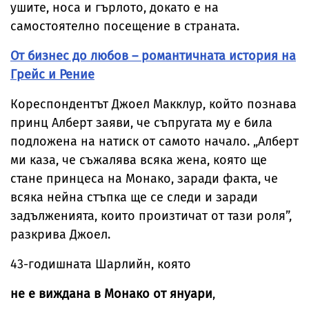
ушите, носа и гърлото, докато е на
самостоятелно посещение в страната.
От бизнес до любов – романтичната история на
Грейс и Рение
Кореспондентът Джоел Макклур, който познава
принц Алберт заяви, че съпругата му е била
подложена на натиск от самото начало. „Алберт
ми каза, че съжалява всяка жена, която ще
стане принцеса на Монако, заради факта, че
всяка нейна стъпка ще се следи и заради
задълженията, които произтичат от тази роля”,
разкрива Джоел.
43-годишната Шарлийн, която
не е виждана в Монако от януари
,