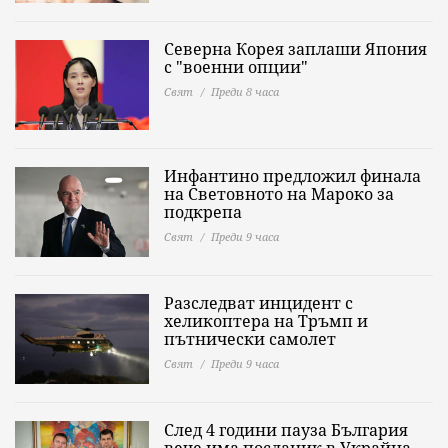
Северна Корея заплаши Япония
с "военни опции"
Свят
Преди 8 часа
Инфантино предложил финала
на Световното на Мароко за
подкрепа
Свят
Преди 9 часа
Разследват инцидент с
хеликоптера на Тръмп и
пътнически самолет
Свят
Преди 9 часа
След 4 години пауза България
вече има посланик в Украйна