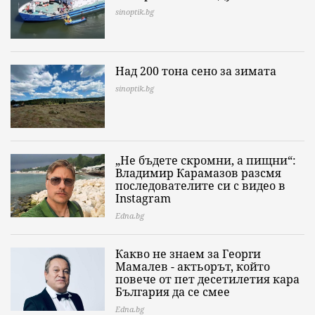
sinoptik.bg
Над 200 тона сено за зимата
sinoptik.bg
„Не бъдете скромни, а пищни“:
Владимир Карамазов разсмя
последователите си с видео в
Instagram
Edna.bg
Какво не знаем за Георги
Мамалев - актьорът, който
повече от пет десетилетия кара
България да се смее
Edna.bg