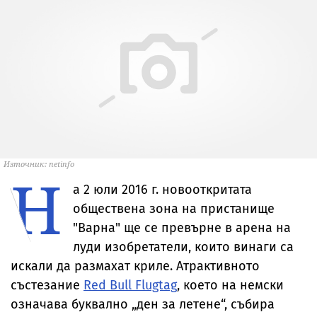
Източник: netinfo
Н
а 2 юли 2016 г. новооткритата
обществена зона на пристанище
"Варна" ще се превърне в арена на
луди изобретатели, които винаги са
искали да размахат криле. Атрактивното
състезание
Red Bull Flugtag
, което на немски
означава буквално „ден за летене“, събира