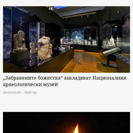
„Забравените божества“ завладяват Националния
археологически музей
MelomanBG - Sled5.bg