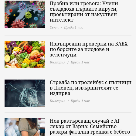
Пробив или тревога: Учени
създадоха първите вируси,
проектирани от изкуствен
интелект
Свят
Преди 1 час
Извънредни проверки на БАБХ
по борсите за плодове и
зеленчуци
България
Преди 1 час
Стрелба по тролейбус с пътници
в Плевен, извършителят се
издирва
България
Преди 1 час
Нов разтърсващ случай с АГ
лекар от Варна: Семейство
разкри фатална грешка с бебето