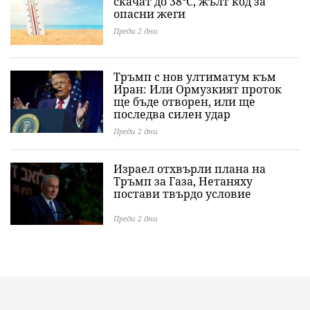
скачат до 38°C, жълт код за
опасни жеги
Преди 2 дни
Тръмп с нов ултиматум към
Иран: Или Ормузкият проток
ще бъде отворен, или ще
последва силен удар
Преди 2 дни
Израел отхвърли плана на
Тръмп за Газа, Нетаняху
постави твърдо условие
Преди 2 дни