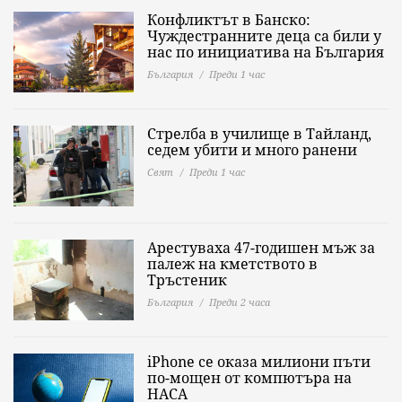
Конфликтът в Банско:
Чуждестранните деца са били у
нас по инициатива на България
България
Преди 1 час
Стрелба в училище в Тайланд,
седем убити и много ранени
Свят
Преди 1 час
Арестуваха 47-годишен мъж за
палеж на кметството в
Тръстеник
България
Преди 2 часа
iPhone се оказа милиони пъти
по-мощен от компютъра на
НАСА