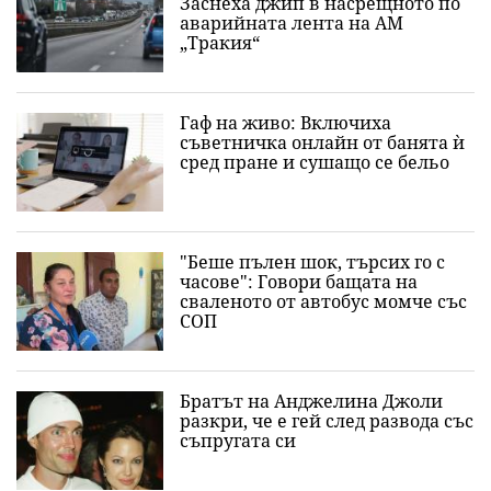
Заснеха джип в насрещното по
аварийната лента на АМ
„Тракия“
Гаф на живо: Включиха
съветничка онлайн от банята ѝ
сред пране и сушащо се бельо
"Беше пълен шок, търсих го с
часове": Говори бащата на
сваленото от автобус момче със
СОП
Братът на Анджелина Джоли
разкри, че е гей след развода със
съпругата си