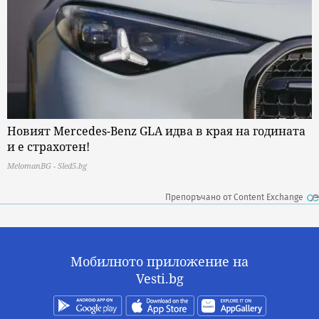
Новият Mercedes-Benz GLA идва в края на годината
и е страхотен!
MelomanBG - Sled5.bg
Препоръчано от Content Exchange
Мобилното приложение на
Vesti.bg