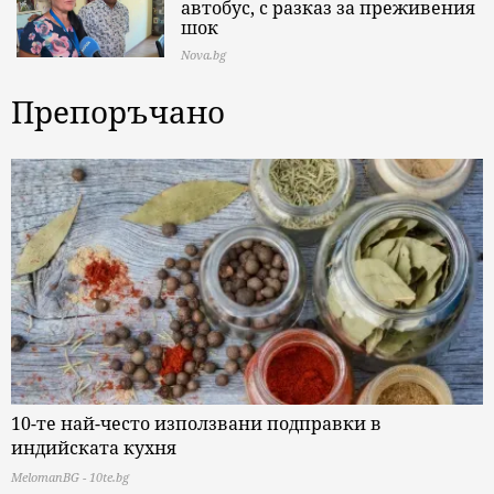
автобус, с разказ за преживения
шок
Nova.bg
Препоръчано
10-те най-често използвани подправки в
индийската кухня
MelomanBG - 10te.bg