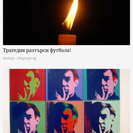
Трагедия разтърси футбола!
NetInfo - Telegraph.bg