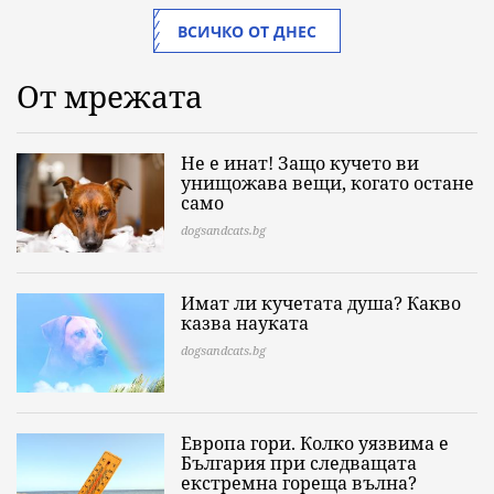
ВСИЧКО ОТ ДНЕС
От мрежата
Не е инат! Защо кучето ви
унищожава вещи, когато остане
само
dogsandcats.bg
Имат ли кучетата душа? Какво
казва науката
dogsandcats.bg
Европа гори. Колко уязвима е
България при следващата
екстремна гореща вълна?