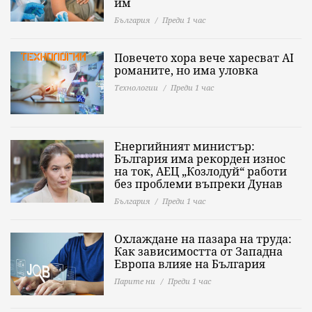
им
България
Преди 1 час
Повечето хора вече харесват AI
романите, но има уловка
Технологии
Преди 1 час
Енергийният министър:
България има рекорден износ
на ток, АЕЦ „Козлодуй“ работи
без проблеми въпреки Дунав
България
Преди 1 час
Охлаждане на пазара на труда:
Как зависимостта от Западна
Европа влияе на България
Парите ни
Преди 1 час