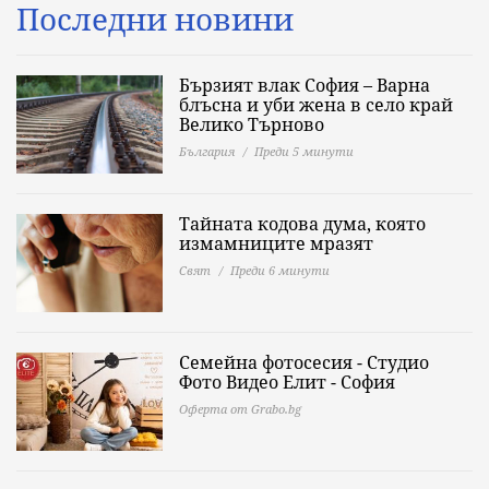
Последни новини
Бързият влак София – Варна
блъсна и уби жена в село край
Велико Търново
България
Преди 5 минути
Тайната кодова дума, която
измамниците мразят
Свят
Преди 6 минути
Семейна фотосесия - Студио
Фото Видео Елит - София
Оферта от Grabo.bg