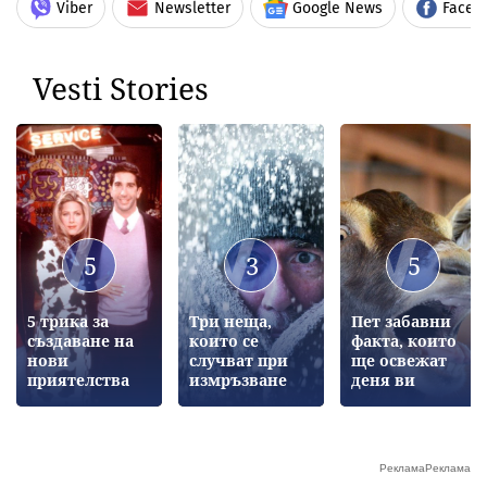
Viber
Newsletter
Google News
Faceb
Vesti Stories
5
3
5
5 трика за
Три неща,
Пет забавни
създаване на
които се
факта, които
нови
случват при
ще освежат
приятелства
измръзване
деня ви