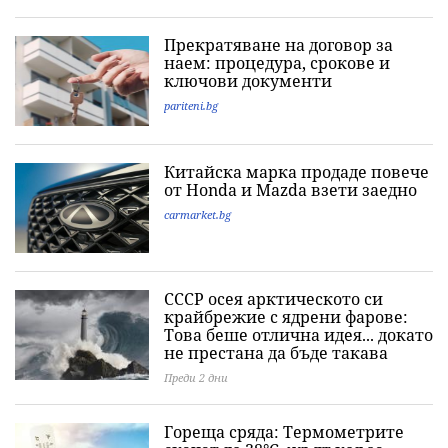
Прекратяване на договор за
наем: процедура, срокове и
ключови документи
pariteni.bg
Китайска марка продаде повече
от Honda и Mazda взети заедно
carmarket.bg
СССР осея арктическото си
крайбрежие с ядрени фарове:
Това беше отлична идея... докато
не престана да бъде такава
Преди 2 дни
Гореща сряда: Термометрите