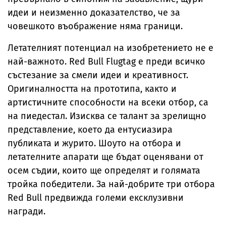
идеи и неизменно доказателство, че за
човешкото въображение няма граници.
Летателният потенциал на изобретението не е
най-важното. Red Bull Flugtag е преди всичко
състезание за смели идеи и креативност.
Оригиналността на прототипа, както и
артистичните способности на всеки отбор, са
на пиедестал. Изисква се талант за зрелищно
представление, което да ентусиазира
публиката и журито. Шоуто на отбора и
летателните апарати ще бъдат оценявани от
осем съдии, които ще определят и голямата
тройка победители. За най-добрите три отбора
Red Bull предвижда големи ексклузивни
награди.