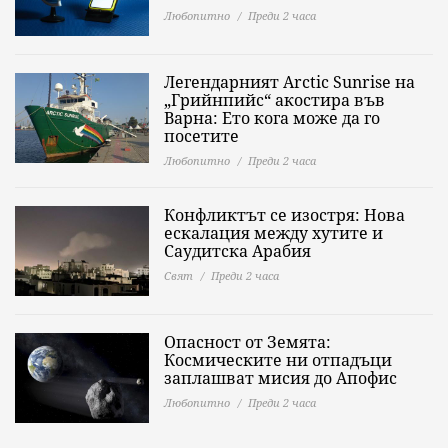
Любопитно
Преди 2 часа
Легендарният Arctic Sunrise на
„Грийнпийс“ акостира във
Варна: Ето кога може да го
посетите
Любопитно
Преди 2 часа
Конфликтът се изостря: Нова
ескалация между хутите и
Саудитска Арабия
Свят
Преди 2 часа
Опасност от Земята:
Космическите ни отпадъци
заплашват мисия до Апофис
Любопитно
Преди 2 часа