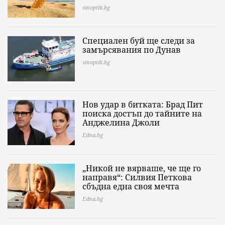
sinoptik.bg
Специален буй ще следи за
замърсявания по Дунав
sinoptik.bg
Нов удар в битката: Брад Пит
поиска достъп до тайните на
Анджелина Джоли
Edna.bg
„Никой не вярваше, че ще го
направя“: Силвия Петкова
сбъдна една своя мечта
Edna.bg