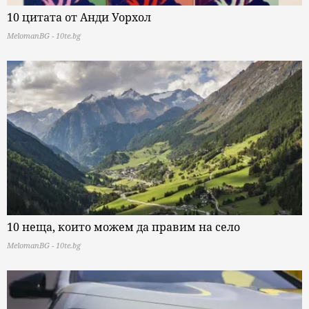
10 цитата от Анди Уорхол
MelomanBG - 10te.bg
10 неща, които можем да правим на село
MelomanBG - 10te.bg