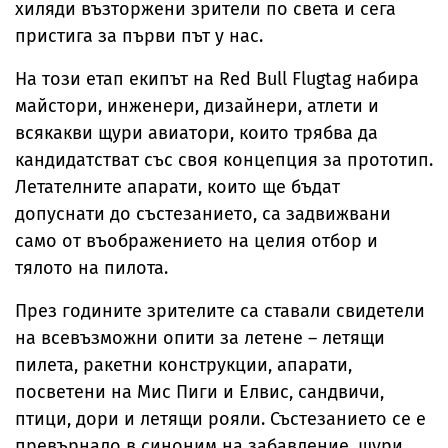
хиляди възторжени зрители по света и сега
пристига за първи път у нас.
На този етап екипът на Red Bull Flugtag набира
майстори, инженери, дизайнери, атлети и
всякакви щури авиатори, които трябва да
кандидатстват със своя концепция за прототип.
Летателните апарати, които ще бъдат
допуснати до състезанието, са задвижвани
само от въображението на целия отбор и
тялото на пилота.
През годините зрителите са ставали свидетели
на всевъзможни опити за летене – летящи
пилета, ракетни конструкции, апарати,
посветени на Мис Пиги и Елвис, сандвичи,
птици, дори и летящи рояли. Състезанието се е
превърнало в синоним на забавление, щури