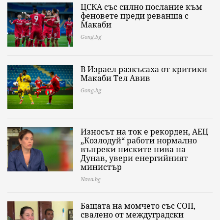
ЦСКА със силно послание към
феновете преди реванша с
Макаби
Gong.bg
В Израел разкъсаха от критики
Макаби Тел Авив
Gong.bg
Износът на ток е рекорден, АЕЦ
„Козлодуй“ работи нормално
въпреки ниските нива на
Дунав, увери енергийният
министър
Nova.bg
Бащата на момчето със СОП,
свалено от междуградски