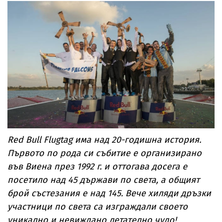
Red Bull Flugtag има над 20-годишна история.
Първото по рода си събитие е организирано
във Виена през 1992 г. и оттогава досега е
посетило над 45 държави по света, а общият
брой състезания е над 145. Вече хиляди дръзки
участници по света са изграждали своето
уникално и невиждано летателно чудо!