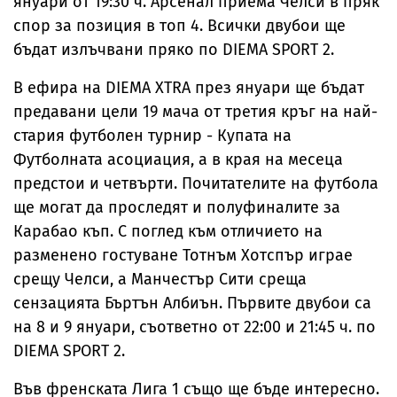
януари от 19:30 ч. Арсенал приема Челси в пряк
спор за позиция в топ 4. Всички двубои ще
бъдат излъчвани пряко по DIEMA SPORT 2.
В ефира на DIEMA XTRA през януари ще бъдат
предавани цели 19 мача от третия кръг на най-
стария футболен турнир - Купата на
Футболната асоциация, a в края на месеца
предстои и четвърти. Почитателите на футбола
ще могат да проследят и полуфиналите за
Карабао къп. С поглед към отличието на
разменено гостуване Тотнъм Хотспър играе
срещу Челси, а Манчестър Сити среща
сензацията Бъртън Албиън. Първите двубои са
на 8 и 9 януари, съответно от 22:00 и 21:45 ч. по
DIEMA SPORT 2.
Във френската Лига 1 също ще бъде интересно.