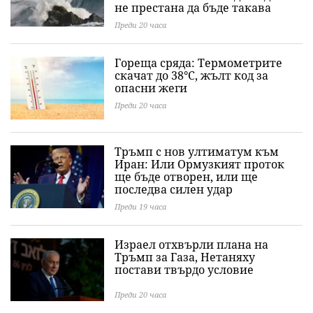
не престана да бъде такава
Преди 20 часа
Гореща сряда: Термометрите
скачат до 38°C, жълт код за
опасни жеги
Преди 20 часа
Тръмп с нов ултиматум към
Иран: Или Ормузкият проток
ще бъде отворен, или ще
последва силен удар
Преди 19 часа
Израел отхвърли плана на
Тръмп за Газа, Нетаняху
постави твърдо условие
Преди 20 часа