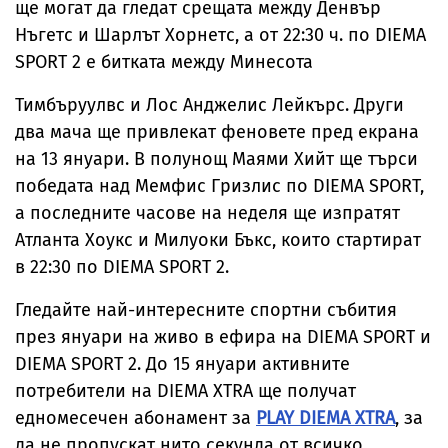
ще могат да гледат срещата между Денвър
Нъгетс и Шарлът Хорнетс, а от 22:30 ч. по DIEMA
SPORT 2 е битката между Минесота
Тимбъруулвс и Лос Анджелис Лейкърс. Други
два мача ще привлекат феновете пред екрана
на 13 януари. В полунощ Маями Хийт ще търси
победата над Мемфис Гризлис по DIEMA SPORT,
а последните часове на неделя ще изпратят
Атланта Хоукс и Милуоки Бъкс, които стартират
в 22:30 по DIEMA SPORT 2.
Гледайте най-интересните спортни събития
през януари на живо в ефира на DIEMA SPORT и
DIEMA SPORT 2. До 15 януари активните
потребители на DIEMA XTRA ще получат
едномесечен абонамент за
PLAY DIEMA XTRA
, за
да не пропускат нито секунда от всичко,