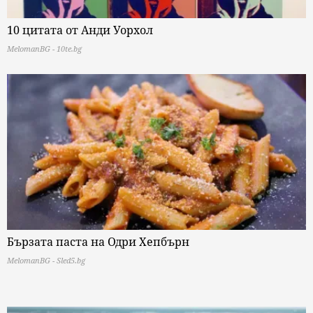
10 цитата от Анди Уорхол
MelomanBG - 10te.bg
Бързата паста на Одри Хепбърн
MelomanBG - Sled5.bg