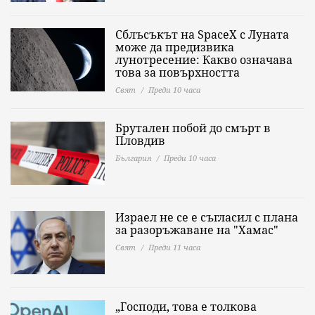
Сблъсъкът на SpaceX с Луната
може да предизвика
лунотресение: Какво означава
това за повърхността
Свят
Преди 10 часа
Брутален побой до смърт в
Пловдив
България
Преди 10 часа
Израел не се е съгласил с плана
за разоръжаване на "Хамас"
Свят
Преди 11 часа
„Господи, това е толкова