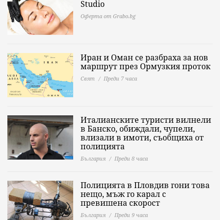
Studio
Оферта от Grabo.bg
Иран и Оман се разбраха за нов
маршрут през Ормузкия проток
Свят
Преди 7 часа
Италианските туристи вилнели
в Банско, обиждали, чупели,
влизали в имоти, съобщиха от
полицията
България
Преди 8 часа
Полицията в Пловдив гони това
нещо, мъж го карал с
превишена скорост
България
Преди 9 часа