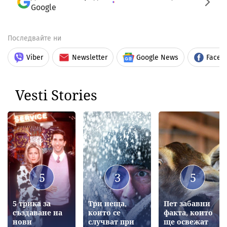
Google
Последвайте ни
Viber
Newsletter
Google News
Faceb
Vesti Stories
5
3
5
5 трика за
Три неща,
Пет забавни
създаване на
които се
факта, които
нови
случват при
ще освежат