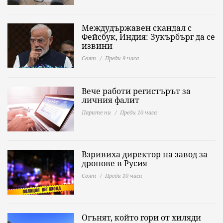
Междудържавен скандал с
Фейсбук, Индия: Зукърбърг да се
извини
Свят
Преди 9 часа
Вече работи регистърът за
личния фалит
Парите ни
Преди 10 часа
Взривиха директор на завод за
дронове в Русия
Свят
Преди 10 часа
Огънят, който гори от хиляди