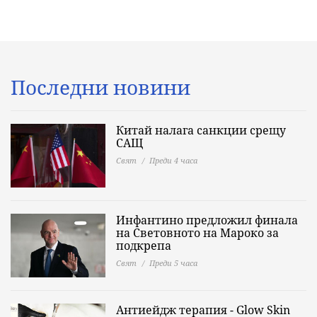
Последни новини
Китай налага санкции срещу
САЩ
Свят
Преди 4 часа
Инфантино предложил финала
на Световното на Мароко за
подкрепа
Свят
Преди 5 часа
Антиейдж терапия - Glow Skin