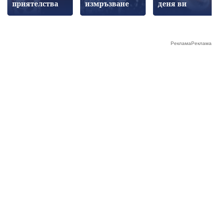
приятелства
измръзване
деня ви