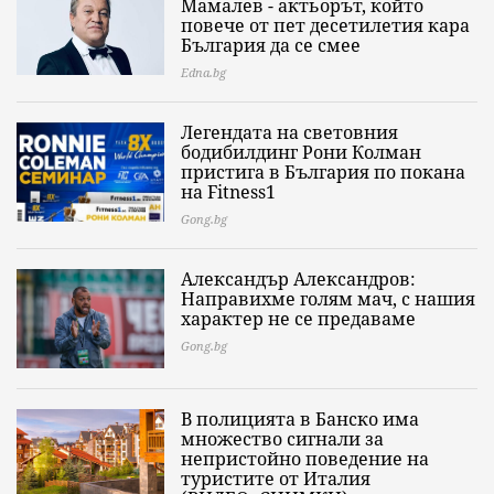
Мамалев - актьорът, който
повече от пет десетилетия кара
България да се смее
Edna.bg
Легендата на световния
бодибилдинг Рони Колман
пристига в България по покана
на Fitness1
Gong.bg
Александър Александров:
Направихме голям мач, с нашия
характер не се предаваме
Gong.bg
В полицията в Банско има
множество сигнали за
непристойно поведение на
туристите от Италия