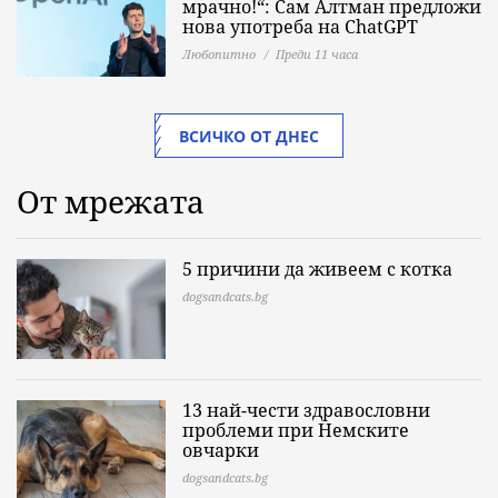
мрачно!“: Сам Алтман предложи
нова употреба на ChatGPT
Любопитно
Преди 11 часа
ВСИЧКО ОТ ДНЕС
От мрежата
5 причини да живеем с котка
dogsandcats.bg
13 най-чести здравословни
проблеми при Немските
овчарки
dogsandcats.bg