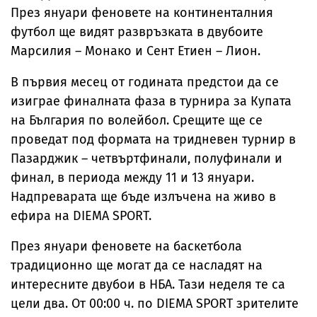
През януари феновете на континенталния
футбол ще видят развръзката в двубоите
Марсилия – Монако и Сент Етиен – Лион.
В първия месец от годината предстои да се
изиграе финалната фаза в турнира за Купата
на България по волейбол. Срещите ще се
проведат под формата на тридневен турнир в
Пазарджик – четвъртфинали, полуфинали и
финал, в периода между 11 и 13 януари.
Надпреварата ще бъде излъчена на живо в
ефира на DIEMA SPORT.
През януари феновете на баскетбола
традиционно ще могат да се насладят на
интересните двубои в НБА. Тази неделя те са
цели два. От 00:00 ч. по DIEMA SPORT зрителите