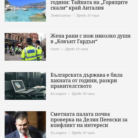
години: Тайната на „Горящите
скали“ край Анталия
Любопитно
Преди 10 часа
Жена рани с нож няколко души
в „Ковънт Гардън“
Свят
Преди 10 часа
Българската държава е била
хакната от години, разкри
правителството
България
Преди 10 часа
Сметната палата почва
проверка на Делян Пеевски за
конфликт на интереси
България
Преди 10 часа