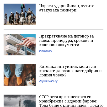
Израел удари Ливан, хутите
атакуваха танкери
Прекратяване на договор за
наем: процедура, срокове и
ключови документи
pariteni.bg
Котешка интуиция: могат ли
котките да разпознаят добрия и
лошия човек?
dogsandcats.bg
СССР осея арктическото си
крайбрежие с ядрени фарове:
Това беше отлична идея... докато