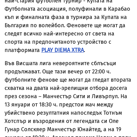
най-стария футболен турнир - Купата на
Футболната асоциация, полуфинали в Карабао
къп и финалната фаза в турнира за Купата на
България по волейбол. Феновете ще могат да
следят всичко най-интересно от света на
спорта на предпочитаното устройство с
платформата
PLAY DIEMA XTRA
.
Във Висшата лига невероятните сблъсъци
продължават. Още тази вечер от 22:00 ч.
футболните фенове ще могат да гледат втората
схватка на двата най-зрелищни отбора досега
през сезона – Манчестър Сити и Ливърпул. На
13 януари от 18:30 ч. предстои мач между
убийствено резултатния напоследък Тотнъм
Хотспър и възродения от легендата си Оле
Гунар Солскяер Манчестър Юнайтед, а на 19