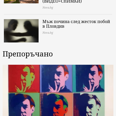
(ВИДЕО+СНИМКИ)
Nova.bg
Мъж почина след жесток побой
в Пловдив
Nova.bg
Препоръчано