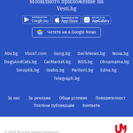
Мобилното приложение на
Vesti.bg
Четете ни в Google News
Abv.bg
Vbox7.com
Gong.bg
DarikNews.bg
Nova.bg
DogsAndCats.bg
CarMarket.bg
BISS.bg
Ohnamama.bg
Sinoptik.bg
Grabo.bg
Pariteni.bg
Edna.bg
Telegraph.bg
За нас
За реклама
Общи условия
Поверителност
Платени публикации
Контакти
© 2026 Всички права запазени.