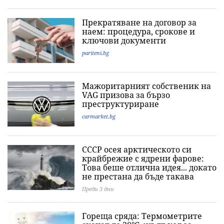
Прекратяване на договор за
наем: процедура, срокове и
ключови документи
pariteni.bg
Мажоритарният собственик на
VAG призова за бързо
преструктуриране
carmarket.bg
СССР осея арктическото си
крайбрежие с ядрени фарове:
Това беше отлична идея... докато
не престана да бъде такава
Преди 3 дни
Гореща сряда: Термометрите