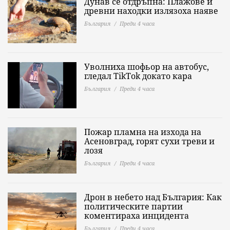
Дунав се отдръпна: Плажове и
древни находки излязоха наяве
България
Преди 4 часа
Уволниха шофьор на автобус,
гледал TikTok докато кара
България
Преди 4 часа
Пожар пламна на изхода на
Асеновград, горят сухи треви и
лозя
България
Преди 4 часа
Дрон в небето над България: Как
политическите партии
коментираха инцидента
България
Преди 4 часа