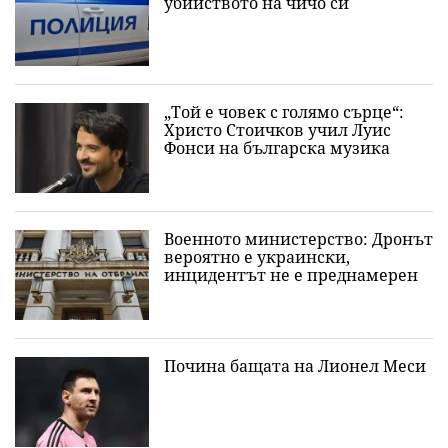
убийството на чичо си
„Той е човек с голямо сърце“:
Христо Стоичков учил Луис
Фонси на българска музика
Военното министерство: Дронът
вероятно е украински,
инцидентът не е преднамерен
Почина бащата на Лионел Меси