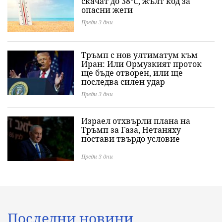
скачат до 38°C, жълт код за
опасни жеги
Преди 3 дни
Тръмп с нов ултиматум към
Иран: Или Ормузкият проток
ще бъде отворен, или ще
последва силен удар
Преди 3 дни
Израел отхвърли плана на
Тръмп за Газа, Нетаняху
постави твърдо условие
Преди 3 дни
Последни новини