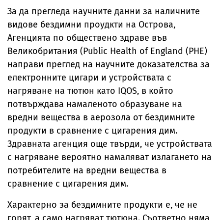
За да прегледа научните данни за наличните
видове бездимни проудкти на Острова,
Агенцията по обществено здраве във
Великобритания (Public Health of England (PHE)
направи преглед на научните доказателства за
електронните цигари и устройствата с
нагряване на тютюн като IQOS, в който
потвърждава намаленото образуване на
вредни вещества в аерозола от бездимните
продукти в сравнение с цигарения дим.
Здравната агенция още твърди, че устройствата
с нагряване вероятно намаляват излагането на
потребителите на вредни вещества в
сравнение с цигарения дим.
Характерно за бездимните продукти е, че не
горят, а само нагряват тютюна. Съответно няма