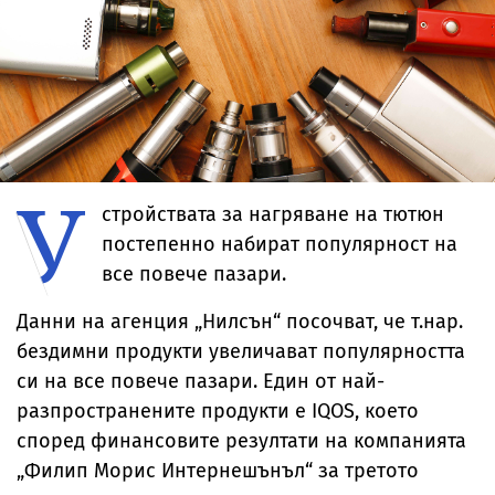
У
стройствата за нагряване на тютюн
постепенно набират популярност на
все повече пазари.
Данни на агенция „Нилсън“ посочват, че т.нар.
бездимни продукти увеличават популярността
си на все повече пазари. Един от най-
разпространените продукти е IQOS, което
според финансовите резултати на компанията
„Филип Морис Интернешънъл“ за третото