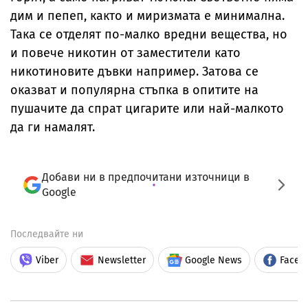
дим и пепеп, както и миризмата е минимална.
Така се отделят по-малко вредни вещества, но
и повече никотин от заместители като
никотиновите дъвки например. Затова се
оказват и популярна стъпка в опитите на
пушачите да спрат цигарите или най-малкото
да ги намалят.
Добави ни в предпочитани източници в
Google
Последвайте ни
Viber
Newsletter
Google News
Faceb