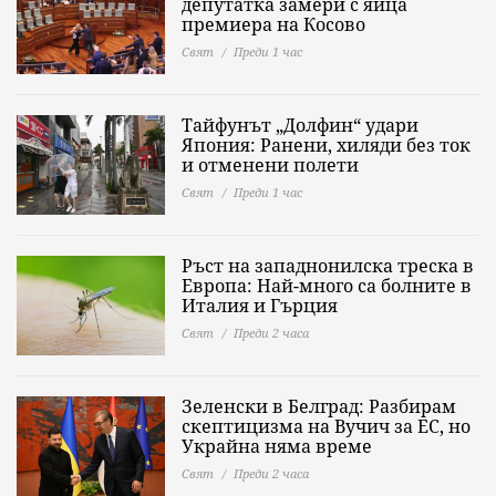
депутатка замери с яйца
премиера на Косово
Свят
Преди 1 час
Тайфунът „Долфин“ удари
Япония: Ранени, хиляди без ток
и отменени полети
Свят
Преди 1 час
Ръст на западнонилска треска в
Европа: Най-много са болните в
Италия и Гърция
Свят
Преди 2 часа
Зеленски в Белград: Разбирам
скептицизма на Вучич за ЕС, но
Украйна няма време
Свят
Преди 2 часа