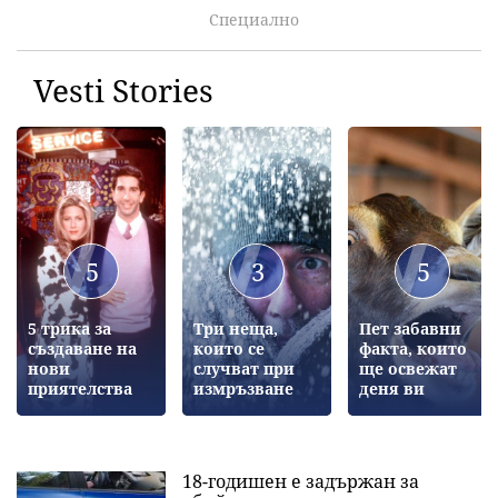
Специално
Vesti Stories
5
3
5
5 трика за
Три неща,
Пет забавни
създаване на
които се
факта, които
нови
случват при
ще освежат
приятелства
измръзване
деня ви
18-годишен е задържан за