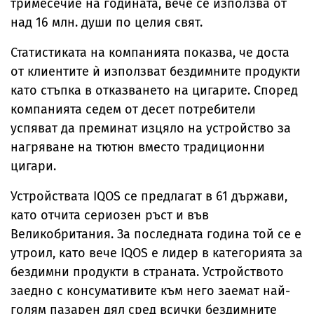
тримесечие на годината, вече се използва от
над 16 млн. души по целия свят.
Статистиката на компанията показва, че доста
от клиентите ѝ използват бездимните продукти
като стъпка в отказването на цигарите. Според
компанията седем от десет потребители
успяват да преминат изцяло на устройство за
нагряване на тютюн вместо традиционни
цигари.
Устройствата IQOS се предлагат в 61 държави,
като отчита сериозен ръст и във
Великобритания. За последната година той се е
утроил, като вече IQOS е лидер в категорията за
бездимни продукти в страната. Устройството
заедно с консумативите към него заемат най-
голям пазарен дял сред всички бездимните