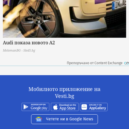
Audi показа новото A2
MelomanBG - Sled5.bg
Препоръчано от Content Exchange
Мобилното приложение на
Vesti.bg
Четете ни в Google News