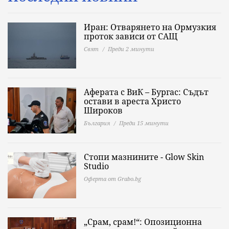
Иран: Отварянето на Ормузкия
проток зависи от САЩ
Свят
Преди 2 минути
Аферата с ВиК – Бургас: Съдът
остави в ареста Христо
Широков
България
Преди 15 минути
Стопи мазнините - Glow Skin
Studio
Оферта от Grabo.bg
„Срам, срам!“: Опозиционна