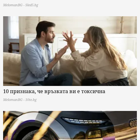
MelomanBG - Sled5.bg
10 признака, че връзката ви е токсична
MelomanBG - 10te.bg