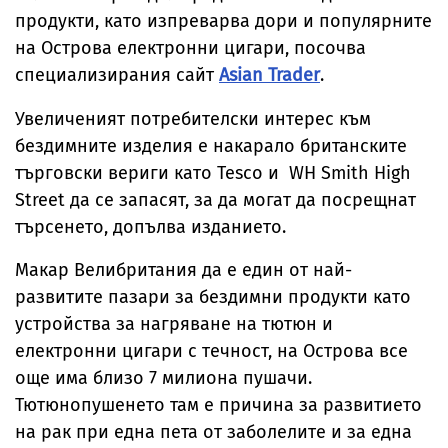
продукти, като изпреварва дори и популярните
на Острова електронни цигари, посочва
специализирания сайт
Asian Trader
.
Увеличеният потребителски интерес към
бездимните изделия е накарало британските
търговски вериги като Tesco и WH Smith High
Street да се запасят, за да могат да посрещнат
търсенето, допълва изданието.
Макар Велибритания да е един от най-
развитите пазари за бездимни продукти като
устройства за нагряване на тютюн и
електронни цигари с течност, на Острова все
още има близо 7 милиона пушачи.
Тютюнопушенето там е причина за развитието
на рак при една пета от заболелите и за една