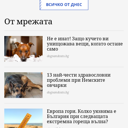
ВСИЧКО ОТ ДНЕС
От мрежата
Не е инат! Защо кучето ви
унищожава вещи, когато остане
само
dogsandcats.bg
13 най-чести здравословни
проблеми при Немските
овчарки
dogsandcats.bg
Европа гори. Колко уязвима е
България при следващата
екстремна гореща вълна?