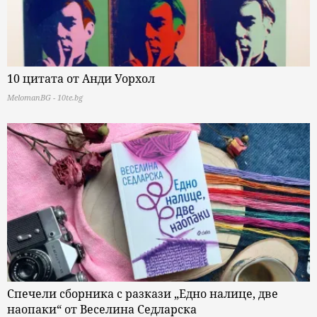
10 цитата от Анди Уорхол
MelomanBG - 10te.bg
Спечели сборника с разкази „Едно налице, две
наопаки“ от Веселина Седларска