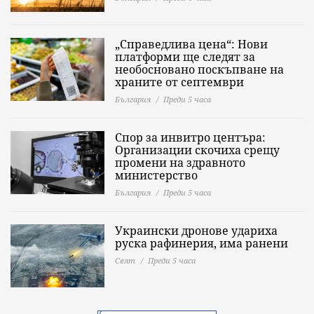
„Справедлива цена“: Нови
платформи ще следят за
необосновано поскъпване на
храните от септември
България
Преди 5 часа
Спор за инвитро центъра:
Организации скочиха срещу
промени на здравното
министерство
България
Преди 5 часа
Украински дронове удариха
руска рафинерия, има ранени
Свят
Преди 5 часа