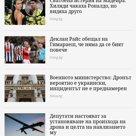
Сватбена истерия на Мадейра:
Хиляди чакаха Роналдо, но
видяха друго
Gong.bg
Деклан Райс обещал на
Гимараеш, че няма да се бият
повече
Gong.bg
Военното министерство: Дронът
вероятно е украински,
инцидентът не е преднамерен
Nova.bg
Депутати настояват за
установяване на произхода на
дрона и целта на навлизането
му