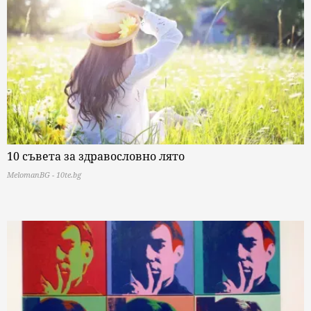
10 съвета за здравословно лято
MelomanBG - 10te.bg