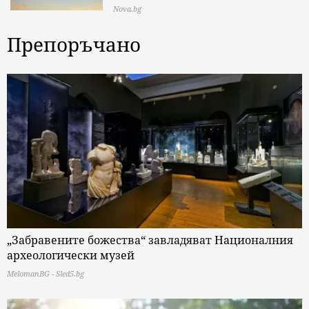
Nova.bg
Препоръчано
„Забравените божества“ завладяват Националния
археологически музей
MelomanBG - Sled5.bg