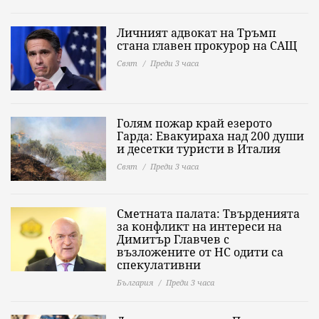
Личният адвокат на Тръмп
стана главен прокурор на САЩ
Свят
Преди 3 часа
Голям пожар край езерото
Гарда: Евакуираха над 200 души
и десетки туристи в Италия
Свят
Преди 3 часа
Сметната палата: Твърденията
за конфликт на интереси на
Димитър Главчев с
възложените от НС одити са
спекулативни
България
Преди 3 часа