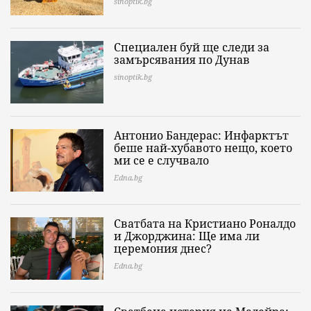
sinoptik.bg
Специален буй ще следи за
замърсявания по Дунав
sinoptik.bg
Антонио Бандерас: Инфарктът
беше най-хубавото нещо, което
ми се е случвало
Edna.bg
Сватбата на Кристиано Роналдо
и Джорджина: Ще има ли
церемония днес?
Edna.bg