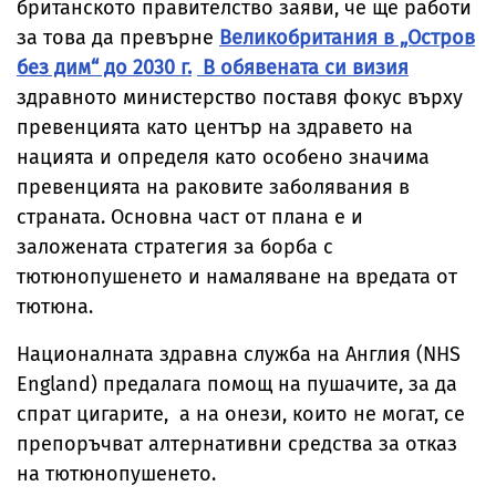
британското правителство заяви, че ще работи
за това да превърне
Великобритания в „Остров
без дим“ до 2030 г.
В обявената си визия
здравното министерство поставя фокус върху
превенцията като център на здравето на
нацията и определя като особено значима
превенцията на раковите заболявания в
страната. Основна част от плана е и
заложената стратегия за борба с
тютюнопушенето и намаляване на вредата от
тютюна.
Националната здравна служба на Англия (NHS
England) предалага помощ на пушачите, за да
спрат цигарите, а на онези, които не могат, се
препоръчват алтернативни средства за отказ
на тютюнопушенето.