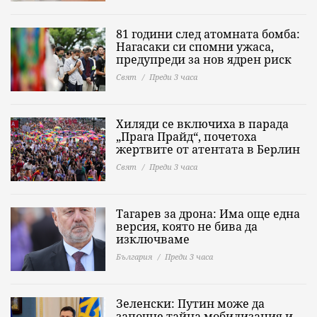
81 години след атомната бомба:
Нагасаки си спомни ужаса,
предупреди за нов ядрен риск
Свят
Преди 3 часа
Хиляди се включиха в парада
„Прага Прайд“, почетоха
жертвите от атентата в Берлин
Свят
Преди 3 часа
Тагарев за дрона: Има още една
версия, която не бива да
изключваме
България
Преди 3 часа
Зеленски: Путин може да
започне тайна мобилизация и