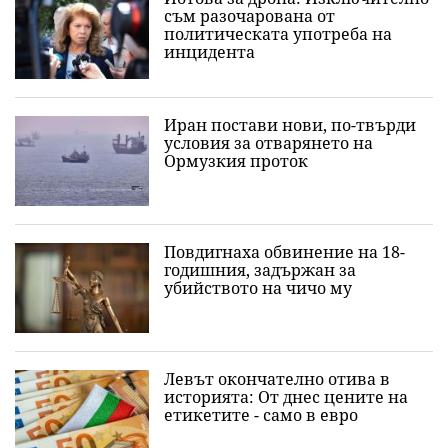
съм разочарована от
политическата употреба на
инцидента
Иран постави нови, по-твърди
условия за отварянето на
Ормузкия проток
Повдигнаха обвинение на 18-
годишния, задържан за
убийството на чичо му
Левът окончателно отива в
историята: Oт днес цените на
етикетите - само в евро