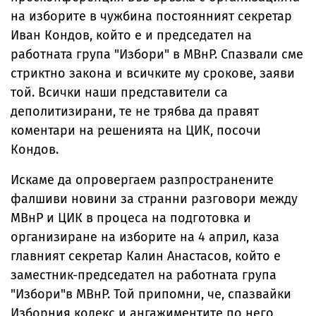
на изборите в чужбина постоянният секретар
Иван Кондов, който е и председател на
работната група "Избори" в МВнР. Спазвали сме
стриктно закона и всичките му срокове, заяви
той. Всички наши представители са
деполитизирани, те не трябва да правят
коментари на решенията на ЦИК, посочи
Кондов.
Искаме да опровергаем разпространените
фалшиви новини за странни разговори между
МВнР и ЦИК в процеса на подготовка и
организиране на изборите на 4 април, каза
главният секретар Калин Анастасов, който е
заместник-председател на работната група
"Избори"в МВнР. Той припомни, че, спазвайки
Изборния кодекс и ангажиментите по него,