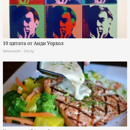
10 цитата от Анди Уорхол
MelomanBG - 10te.bg