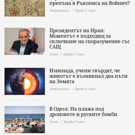
препъна в Ръкописа на Войнич?
Любопитно
Преди 5 часа
Президентът на Иран:
Моментът е подходящ за
сключване на споразумение със
САЩ
Свят
Преди 5 часа
Изненада, учени твърдят, че
животът е възникнал два пъти
на Земята
Любопитно
Преди 6 часа
В Одеса: На плажа под
дроновете и руските бомби
Свят
Преди 6 часа