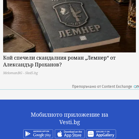
Кой спечели скандалния роман „Лемнер“ от
Александър Проханов?
MelomanBG - Sled5.bg
Препоръчано от Content Exchange
Мобилното приложение на
Vesti.bg