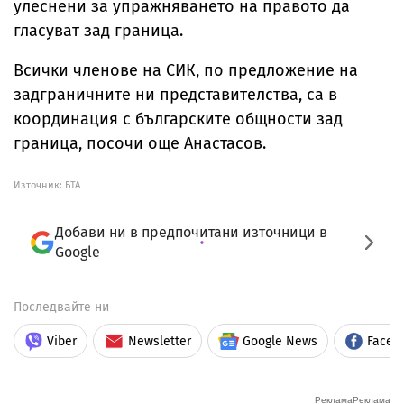
улеснени за упражняването на правото да
гласуват зад граница.
Всички членове на СИК, по предложение на
задграничните ни представителства, са в
координация с българските общности зад
граница, посочи още Анастасов.
Източник:
БТА
Добави ни в предпочитани източници в
Google
Последвайте ни
Viber
Newsletter
Google News
Faceb