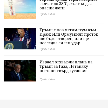
скачат до 38°C, жълт код за
опасни жеги
Преди 4 дни
Тръмп с нов ултиматум към
Иран: Или Ормузкият проток
ще бъде отворен, или ще
последва силен удар
Преди 4 дни
Израел отхвърли плана на
Тръмп за Газа, Нетаняху
постави твърдо условие
Преди 4 дни