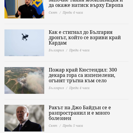
да окаже натиск върху Европа
Свят
Преди 4 часа
Как е стигнал до България
дронът, който се взриви край
Кардам
България
Преди 4 часа
Пожар край Кюстендил: 300
декара гора са изпепелени,
огънят тръгна към село
България
Преди 4 часа
Ракът на Джо Байдън се е
разпространил и е много
болезнен
Свят
Преди 5 часа