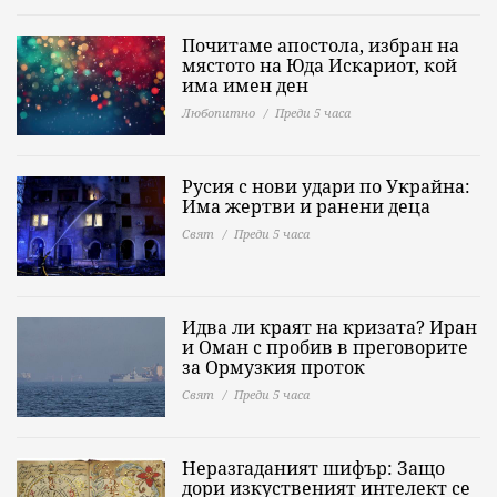
Почитаме апостола, избран на
мястото на Юда Искариот, кой
има имен ден
Любопитно
Преди 5 часа
Русия с нови удари по Украйна:
Има жертви и ранени деца
Свят
Преди 5 часа
Идва ли краят на кризата? Иран
и Оман с пробив в преговорите
за Ормузкия проток
Свят
Преди 5 часа
Неразгаданият шифър: Защо
дори изкуственият интелект се