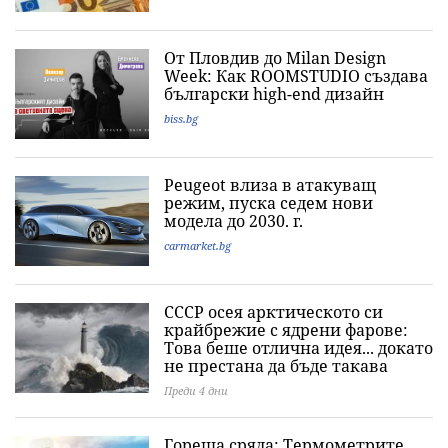
От Пловдив до Milan Design
Week: Как ROOMSTUDIO създава
български high-end дизайн
biss.bg
Peugeot влиза в атакуващ
режим, пуска седем нови
модела до 2030. г.
carmarket.bg
СССР осея арктическото си
крайбрежие с ядрени фарове:
Това беше отлична идея... докато
не престана да бъде такава
Преди 4 дни
Гореща сряда: Термометрите