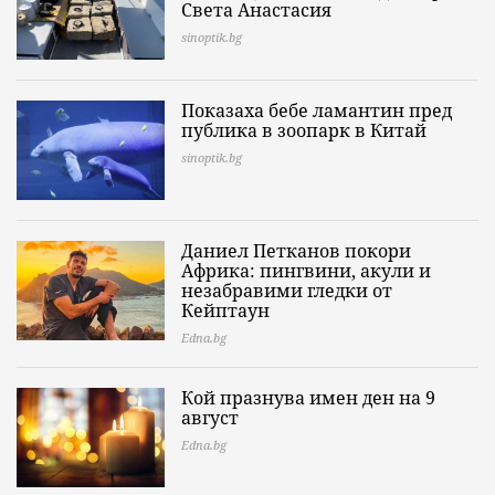
Света Анастасия
sinoptik.bg
Показаха бебе ламантин пред
публика в зоопарк в Китай
sinoptik.bg
Даниел Петканов покори
Африка: пингвини, акули и
незабравими гледки от
Кейптаун
Edna.bg
Кой празнува имен ден на 9
август
Edna.bg