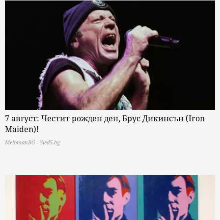
7 август: Честит рожден ден, Брус Дикинсън (Iron
Maiden)!
MelomanBG - Sled5.bg