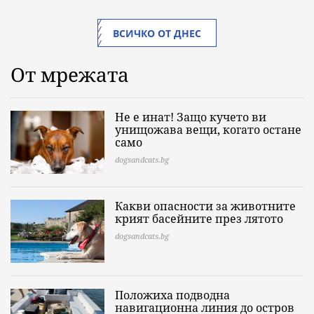
ВСИЧКО ОТ ДНЕС
От мрежата
Не е инат! Защо кучето ви
унищожава вещи, когато остане
само
dogsandcats.bg
Какви опасности за животните
крият басейните през лятото
dogsandcats.bg
Положиха подводна
навигационна линия до остров