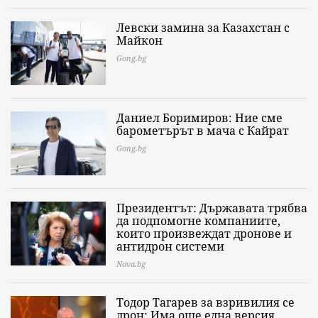
Левски замина за Казахстан с
Майкон
Gong.bg
Даниел Боримиров: Ние сме
барометърът в мача с Кайрат
Gong.bg
Президентът: Държавата трябва
да подпомогне компаниите,
които произвеждат дронове и
антидрон системи
Nova.bg
Тодор Тагарев за взривилия се
дрон: Има още една версия,