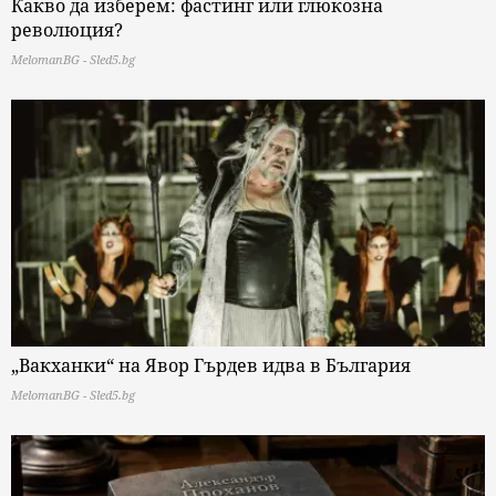
Какво да изберем: фастинг или глюкозна
революция?
MelomanBG - Sled5.bg
„Вакханки“ на Явор Гърдев идва в България
MelomanBG - Sled5.bg