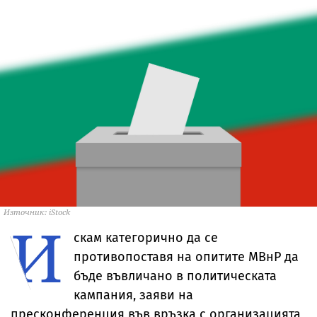
Източник: iStock
И
скам категорично да се
противопоставя на опитите МВнР да
бъде въвличано в политическата
кампания, заяви на
пресконференция във връзка с организацията