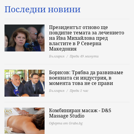
Последни новини
Президентът отново ще
повдигне темата за лечението
на Ива Михайлова пред
властите в Р Северна
Македония
България
Преди 49 минути
Борисов: Трябва да развиваме
военната си индустрия, в
момента това не се прави
България
Преди 1 час
Комбиниран масаж - D&S
Massage Studio
Оферта от Grabo.bg