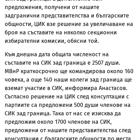
предложения, получени от нашите
задгранични представителства и българските
общности, ЦИК взе решение за увеличаване на
броя на съставите на няколко секционни
избирателни комисии, обясни той.
Към днешна дата общата численост на
съставите на СИК зад граница е 2507 души.
МВнР краткосрочно ще командирова около 160
човека, а още 140 наши колеги зад граница ще
вземат участие в СИК, информира Анастасов.
Съгласно решение на ЦИК след консултации с
партиите са предложени 500 души членове на
СИК зад граница. Така от нас се изисква да
предложим около 1700 членове на СИК,
предложени от нашите представителства след
консултации с българските общности по места,