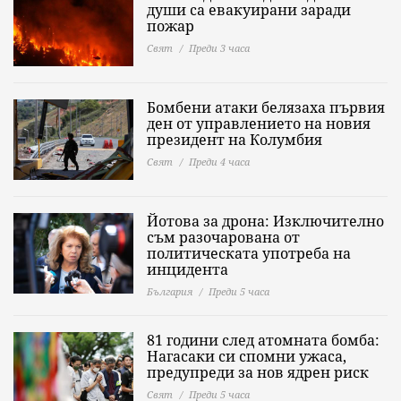
души са евакуирани заради
пожар
Свят
Преди 3 часа
Бомбени атаки белязаха първия
ден от управлението на новия
президент на Колумбия
Свят
Преди 4 часа
Йотова за дрона: Изключително
съм разочарована от
политическата употреба на
инцидента
България
Преди 5 часа
81 години след атомната бомба:
Нагасаки си спомни ужаса,
предупреди за нов ядрен риск
Свят
Преди 5 часа