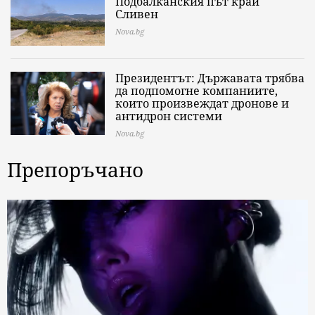
Подбалканския път край
Сливен
Nova.bg
Президентът: Държавата трябва
да подпомогне компаниите,
които произвеждат дронове и
антидрон системи
Nova.bg
Препоръчано