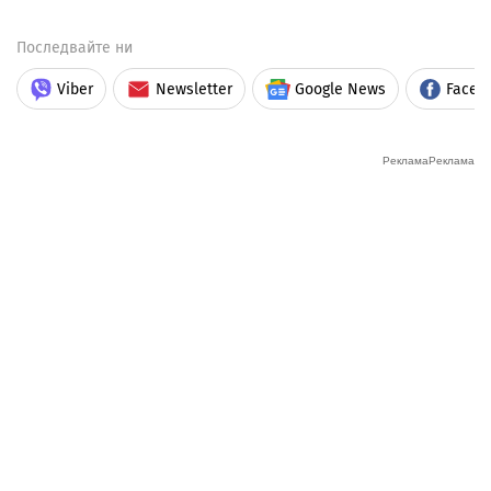
Последвайте ни
Viber
Newsletter
Google News
Faceb