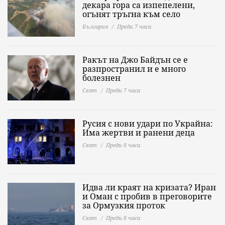
декара гора са изпепелени,
огънят тръгна към село
България
Преди 7 часа
Ракът на Джо Байдън се е
разпространил и е много
болезнен
Свят
Преди 7 часа
Русия с нови удари по Украйна:
Има жертви и ранени деца
Свят
Преди 8 часа
Идва ли краят на кризата? Иран
и Оман с пробив в преговорите
за Ормузкия проток
Свят
Преди 8 часа