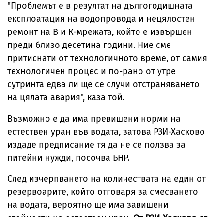
"Проблемът е в резултат на дългогодишната
експлоатация на водопровода и нецялостен
ремонт на В и К-мрежата, който е извършен
преди близо десетина години. Ние сме
притиснати от технологичното време, от самия
технологичен процес и по-рано от утре
сутринта едва ли ще се случи отстраняването
на цялата авария", каза той.
Възможно е да има превишени норми на
естествен уран във водата, затова РЗИ-Хасково
издаде предписание тя да не се ползва за
питейни нужди, посочва БНР.
След изчерпването на количествата на един от
резервоарите, който отговаря за смесването
на водата, вероятно ще има завишени