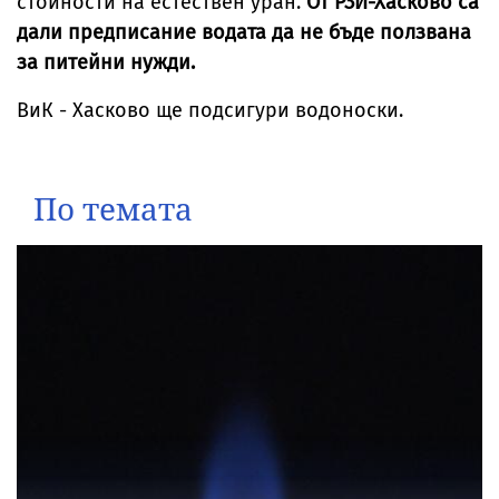
стойности на естествен уран.
От РЗИ-Хасково са
дали предписание водата да не бъде ползвана
за питейни нужди.
ВиК - Хасково ще подсигури водоноски.
По темата