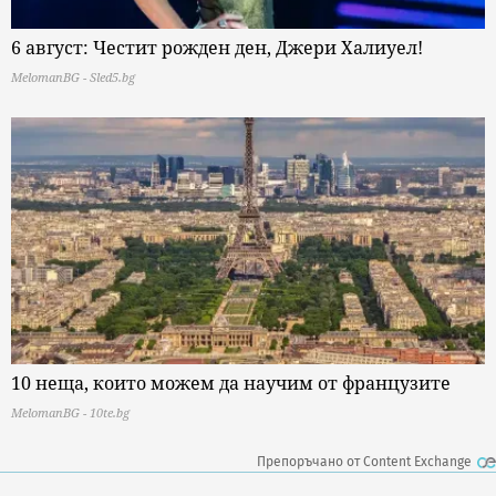
6 август: Честит рожден ден, Джери Халиуел!
MelomanBG - Sled5.bg
10 неща, които можем да научим от французите
MelomanBG - 10te.bg
Препоръчано от Content Exchange