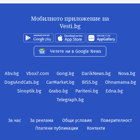
Мобилното приложение на
Vesti.bg
Четете ни в Google News
Abv.bg
Vbox7.com
Gong.bg
DarikNews.bg
Nova.bg
DogsAndCats.bg
CarMarket.bg
BISS.bg
Ohnamama.bg
Sinoptik.bg
Grabo.bg
Pariteni.bg
Edna.bg
Telegraph.bg
За нас
За реклама
Общи условия
Поверителност
Платени публикации
Контакти