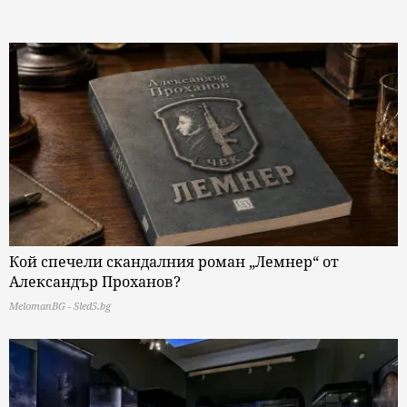
Кой спечели скандалния роман „Лемнер“ от
Александър Проханов?
MelomanBG - Sled5.bg