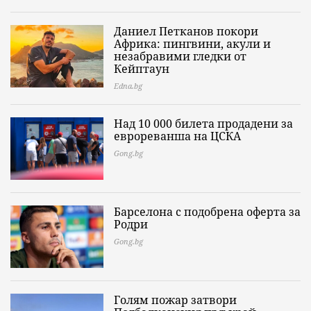
Даниел Петканов покори
Африка: пингвини, акули и
незабравими гледки от
Кейптаун
Edna.bg
Над 10 000 билета продадени за
еврореванша на ЦСКА
Gong.bg
Барселона с подобрена оферта за
Родри
Gong.bg
Голям пожар затвори