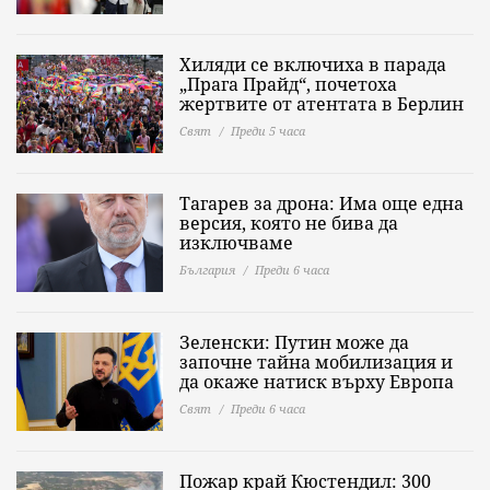
Хиляди се включиха в парада
„Прага Прайд“, почетоха
жертвите от атентата в Берлин
Свят
Преди 5 часа
Тагарев за дрона: Има още една
версия, която не бива да
изключваме
България
Преди 6 часа
Зеленски: Путин може да
започне тайна мобилизация и
да окаже натиск върху Европа
Свят
Преди 6 часа
Пожар край Кюстендил: 300