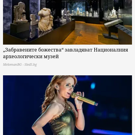
„Забравените божества“ завладяват Националния
археологически музей
MelomanBG - Sled5.bg