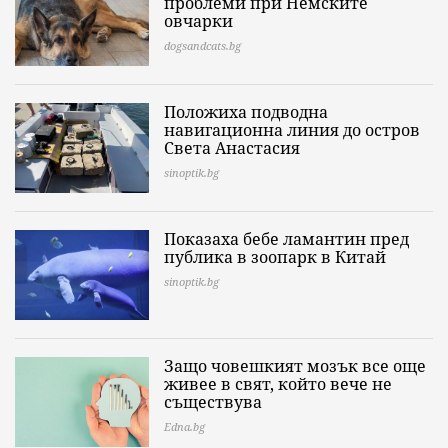
проблеми при Немските
овчарки
dogsandcats.bg
Положиха подводна
навигационна линия до остров
Света Анастасия
sinoptik.bg
Показаха бебе ламантин пред
публика в зоопарк в Китай
sinoptik.bg
Защо човешкият мозък все още
живее в свят, който вече не
съществува
Edna.bg