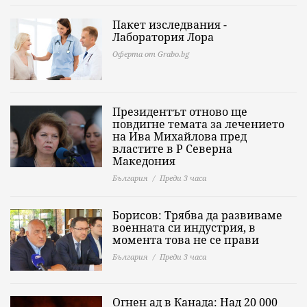
Пакет изследвания -
Лаборатория Лора
Оферта от Grabo.bg
Президентът отново ще
повдигне темата за лечението
на Ива Михайлова пред
властите в Р Северна
Македония
България
Преди 3 часа
Борисов: Трябва да развиваме
военната си индустрия, в
момента това не се прави
България
Преди 3 часа
Огнен ад в Канада: Над 20 000