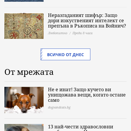
Неразгаданият шифър: Защо
дори изкуственият интелект се
препъна в Ръкописа на Войнич?
Любопитно
Преди 8 часа
ВСИЧКО ОТ ДНЕС
От мрежата
Не е инат! Защо кучето ви
унищожава вещи, когато остане
само
dogsandcats.bg
13 най-чести здравословни