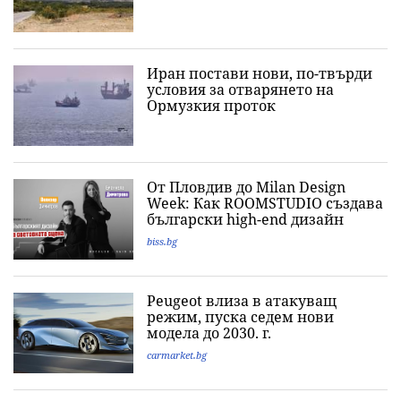
Иран постави нови, по-твърди
условия за отварянето на
Ормузкия проток
От Пловдив до Milan Design
Week: Как ROOMSTUDIO създава
български high-end дизайн
biss.bg
Peugeot влиза в атакуващ
режим, пуска седем нови
модела до 2030. г.
carmarket.bg