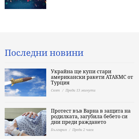
Последни новини
Украйна ще купи стари
американски ракети АТАКМС от
Турция
Свят
Преди 13 минути
Протест във Варна в защита на
родилката, загубила бебето си
дни преди раждането
България
Преди 2 часа