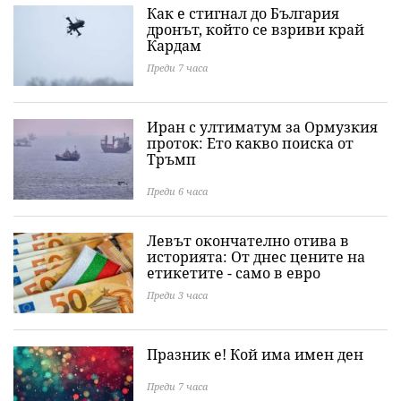
Как е стигнал до България
дронът, който се взриви край
Кардам
Преди 7 часа
Иран с ултиматум за Ормузкия
проток: Ето какво поиска от
Тръмп
Преди 6 часа
Левът окончателно отива в
историята: Oт днес цените на
етикетите - само в евро
Преди 3 часа
Празник е! Кой има имен ден
Преди 7 часа