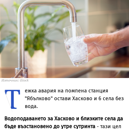
Източник: iStock
Т
ежка авария на помпена станция
"Ябълково" остави Хасково и 6 села без
вода.
Водоподаването за Хасково и близките села да
бъде възстановено до утре сутринта
- тази цел