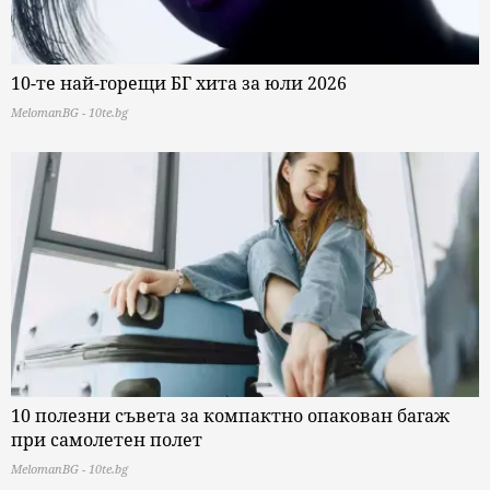
10-те най-горещи БГ хита за юли 2026
MelomanBG - 10te.bg
10 полезни съвета за компактно опакован багаж
при самолетен полет
MelomanBG - 10te.bg