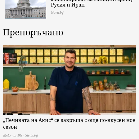
Русия и Иран
Nova.bg
Препоръчано
„Печивата на Акис“ се завръща с още по-вкусен нов
сезон
MelomanBG - Sled5.bg