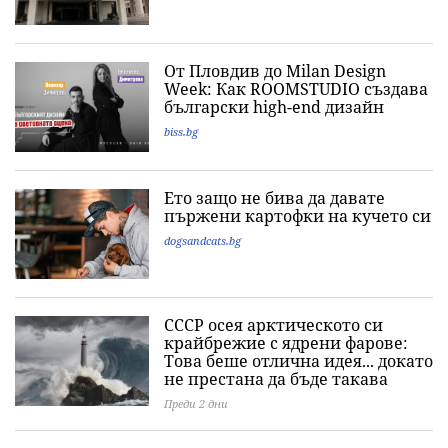
От Пловдив до Milan Design
Week: Как ROOMSTUDIO създава
български high-end дизайн
biss.bg
Ето защо не бива да давате
пържени картофки на кучето си
dogsandcats.bg
СССР осея арктическото си
крайбрежие с ядрени фарове:
Това беше отлична идея... докато
не престана да бъде такава
Преди 2 дни