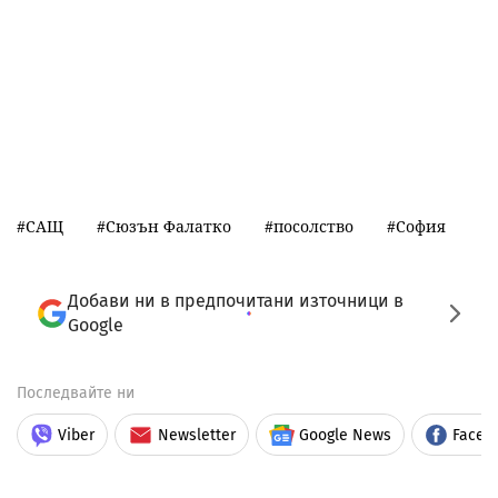
САЩ
Сюзън Фалатко
посолство
София
Добави ни в предпочитани източници в
Google
Последвайте ни
Viber
Newsletter
Google News
Faceb