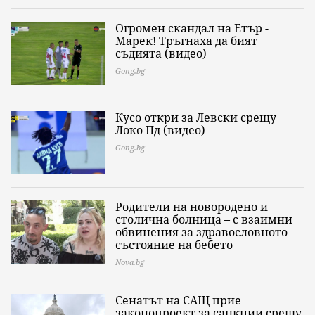
Огромен скандал на Етър -
Марек! Тръгнаха да бият
съдията (видео)
Gong.bg
Кусо откри за Левски срещу
Локо Пд (видео)
Gong.bg
Родители на новородено и
столична болница – с взаимни
обвинения за здравословното
състояние на бебето
Nova.bg
Сенатът на САЩ прие
законопроект за санкции срещу