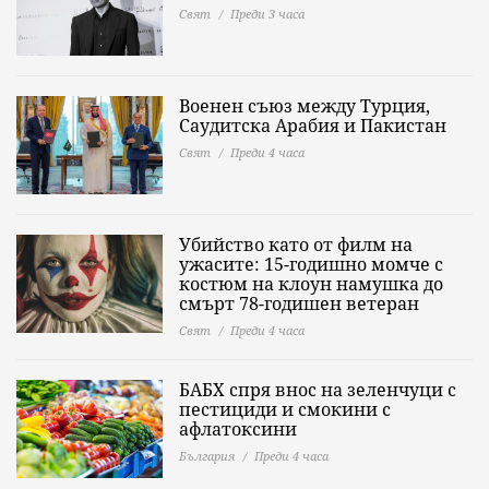
Свят
Преди 3 часа
Военен съюз между Турция,
Саудитска Арабия и Пакистан
Свят
Преди 4 часа
Убийство като от филм на
ужасите: 15-годишно момче с
костюм на клоун намушка до
смърт 78-годишен ветеран
Свят
Преди 4 часа
БАБХ спря внос на зеленчуци с
пестициди и смокини с
афлатоксини
България
Преди 4 часа