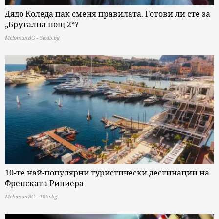
Дядо Коледа пак сменя правилата. Готови ли сте за
„Брутална нощ 2“?
MelomanBG - Sled5.bg
10-те най-популярни туристически дестинации на
Френската Ривиера
MelomanBG - 10te.bg