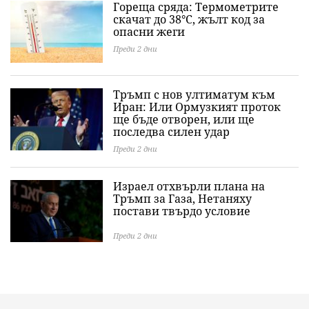
Гореща сряда: Термометрите
скачат до 38°C, жълт код за
опасни жеги
Преди 2 дни
Тръмп с нов ултиматум към
Иран: Или Ормузкият проток
ще бъде отворен, или ще
последва силен удар
Преди 2 дни
Израел отхвърли плана на
Тръмп за Газа, Нетаняху
постави твърдо условие
Преди 2 дни