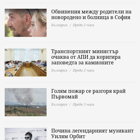
Обвинения между родители на
новородено и болница в София
България
Преди 2 часа
Транспортният министър
очаква от АПИ да коригира
заповедта за камионите
България
Преди 2 часа
Голям пожар се разгоря край
Първомай
България
Преди 3 часа
Почина легендарният музикант
Уилям Орбит