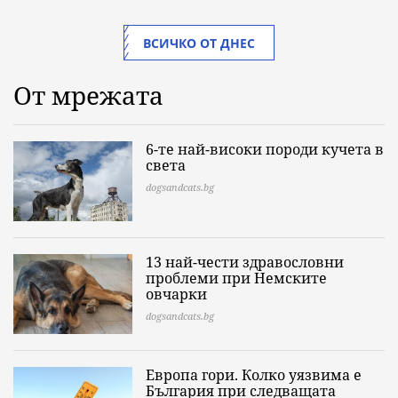
ВСИЧКО ОТ ДНЕС
От мрежата
6-те най-високи породи кучета в
света
dogsandcats.bg
13 най-чести здравословни
проблеми при Немските
овчарки
dogsandcats.bg
Европа гори. Колко уязвима е
България при следващата