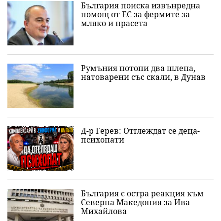
България поиска извънредна
помощ от ЕС за фермите за
мляко и прасета
Румъния потопи два шлепа,
натоварени със скали, в Дунав
Д-р Герев: Отглеждат се деца-
психопати
България с остра реакция към
Северна Македония за Ива
Михайлова