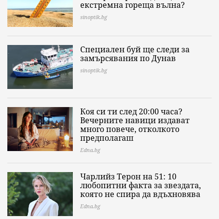
екстремна гореща вълна?
sinoptik.bg
Специален буй ще следи за
замърсявания по Дунав
sinoptik.bg
Коя си ти след 20:00 часа?
Вечерните навици издават
много повече, отколкото
предполагаш
Edna.bg
Чарлийз Терон на 51: 10
любопитни факта за звездата,
която не спира да вдъхновява
Edna.bg