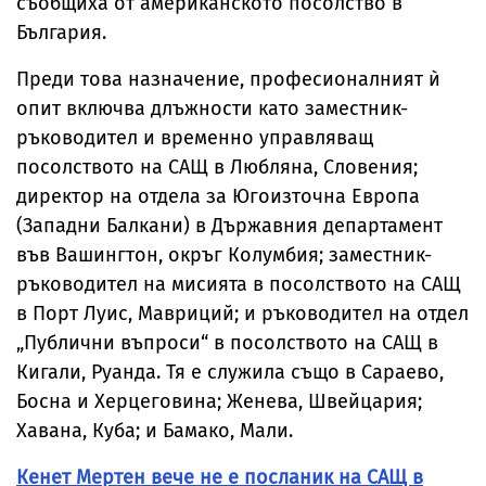
съобщиха от американското посолство в
България.
Преди това назначение, професионалният ѝ
опит включва длъжности като заместник-
ръководител и временно управляващ
посолството на САЩ в Любляна, Словения;
директор на отдела за Югоизточна Европа
(Западни Балкани) в Държавния департамент
във Вашингтон, окръг Колумбия; заместник-
ръководител на мисията в посолството на САЩ
в Порт Луис, Мавриций; и ръководител на отдел
„Публични въпроси“ в посолството на САЩ в
Кигали, Руанда. Тя е служила също в Сараево,
Босна и Херцеговина; Женева, Швейцария;
Хавана, Куба; и Бамако, Мали.
Кенет Мертен вече не е посланик на САЩ в