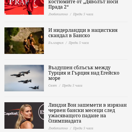
костюмите от „Дяволът носи
Прада 2“
Любопитно
Преди 5 часа
И нидерландци в нацисткия
скандал в Банско
България
Преди 5 часа
Въздушен сблъсък между
Турция и Гърция над Егейско
море
Свят
Преди 5 часа
Линдзи Вон зашемети в изрязан
червен бански месеци след
ужасяващото падане на
Олимпиадата
Любопитно
Преди 5 часа