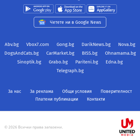
Четете ни в Google News
Abv.bg
Vbox7.com
Gong.bg
DarikNews.bg
Nova.bg
DogsAndCats.bg
CarMarket.bg
BISS.bg
Ohnamama.bg
Sinoptik.bg
Grabo.bg
Pariteni.bg
Edna.bg
Telegraph.bg
За нас
За реклама
Общи условия
Поверителност
Платени публикации
Контакти
© 2026 Всички права запазени.