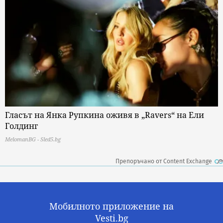
Гласът на Янка Рупкина оживя в „Ravers“ на Ели
Голдинг
MelomanBG - Sled5.bg
Препоръчано от Content Exchange
Мобилното приложение на
Vesti.bg