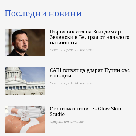
Последни новини
Първа визита на Володимир
Зеленски в Белград от началото
на войната
Свят
Преди 15 минути
САЩ готвят да ударят Путин със
санкции
Свят
Преди 24 минути
Стопи мазнините - Glow Skin
Studio
Оферта от Grabo.bg