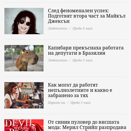
След феноменален успех:
Подготвят втора част за Майкъл
Джексън
Любопитно
Преди 4 часа
Капибари прекъснаха работата
на депутати в Бразилия
Любопитно
Преди 5 часа
Как могат да работят
непълнолетните и какво е
забранено за тях
Парите ни
Преди 5 часа
От синия пуловер до висшата
мода: Мерил Стрийп разпродава