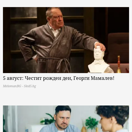
5 август: Честит рожден ден, Георги Мамалев!
MelomanBG - Sled5.bg