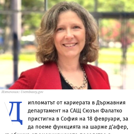
Източник: Usembassy.gov
Д
ипломатът от кариерата в Държавния
департамент на САЩ Сюзън Фалатко
пристигна в София на 18 февруари, за
да поеме функцията на шарже д‘афер,