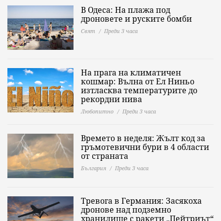
В Одеса: На плажа под
дроновете и руските бомби
Свят
Преди 3 часа
На прага на климатичен
кошмар: Вълна от Ел Ниньо
изтласква температурите до
рекордни нива
Любопитно
Преди 3 часа
Времето в неделя: Жълт код за
гръмотевични бури в 4 области
от страната
България
Преди 3 часа
Тревога в Германия: Засякоха
дронове над подземно
хранилище с ракети „Пейтриът“