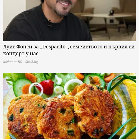
Луис Фонси за „Despacito“, семейството и първия си
концерт у нас
MelomanBG - Sled5.bg