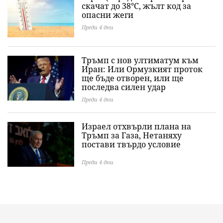
скачат до 38°C, жълт код за
опасни жеги
Преди 4 дни
Тръмп с нов ултиматум към
Иран: Или Ормузкият проток
ще бъде отворен, или ще
последва силен удар
Преди 4 дни
Израел отхвърли плана на
Тръмп за Газа, Нетаняху
постави твърдо условие
Преди 4 дни