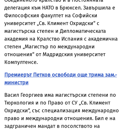
Обединеното кралство и в Постоянната
делегация към НАТО в Брюксел. Завършила е
Философския факултет на Софийски
университет „Св. Климент Охридски“ с
магистърска степен и Дипломатическата
академия на Кралство Испания с академична
степен „Магистър по международни
отношения“ от Мадридския университет
Компултенсе.
Премиерът Петков освободи още трима зам.-
министри
Васил Георгиев има магистърски степени по
Тюркология и по Право от СУ „Св. Климент
Охридски“, със специализация международно
право и международни отношения. Бил е на
задграничен мандат в посолството на