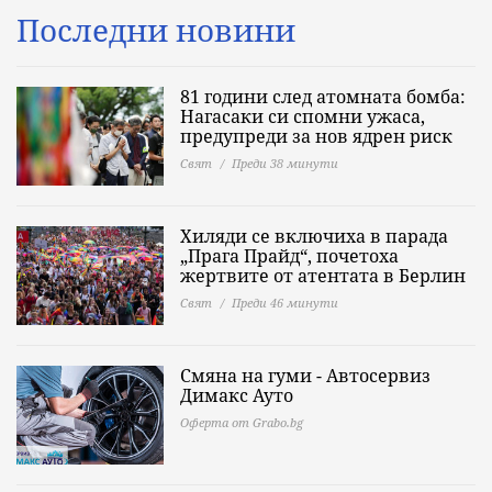
Последни новини
81 години след атомната бомба:
Нагасаки си спомни ужаса,
предупреди за нов ядрен риск
Свят
Преди 38 минути
Хиляди се включиха в парада
„Прага Прайд“, почетоха
жертвите от атентата в Берлин
Свят
Преди 46 минути
Смяна на гуми - Автосервиз
Димaкс Ауто
Оферта от Grabo.bg