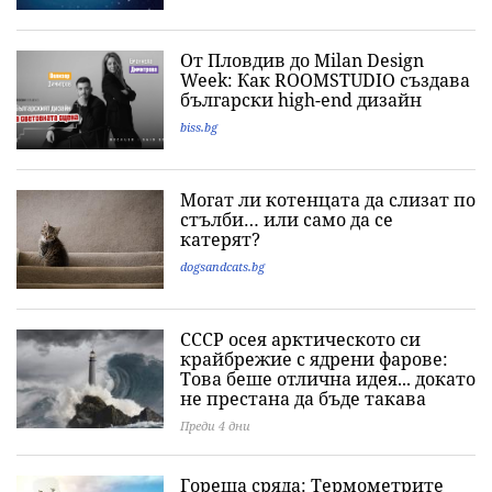
От Пловдив до Milan Design
Week: Как ROOMSTUDIO създава
български high-end дизайн
biss.bg
Могат ли котенцата да слизат по
стълби… или само да се
катерят?
dogsandcats.bg
СССР осея арктическото си
крайбрежие с ядрени фарове:
Това беше отлична идея... докато
не престана да бъде такава
Преди 4 дни
Гореща сряда: Термометрите