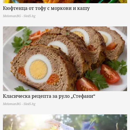
Кюфтенца от тофу с моркови и кашу
MelomanBG - Sled5.bg
Класическа рецепта за руло „Стефани“
MelomanBG - Sled5.bg