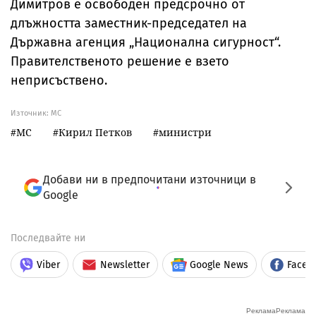
Димитров е освободен предсрочно от
длъжността заместник-председател на
Държавна агенция „Национална сигурност“.
Правителственото решение е взето
неприсъствено.
Източник:
МС
МС
Кирил Петков
министри
Добави ни в предпочитани източници в
Google
Последвайте ни
Viber
Newsletter
Google News
Faceb