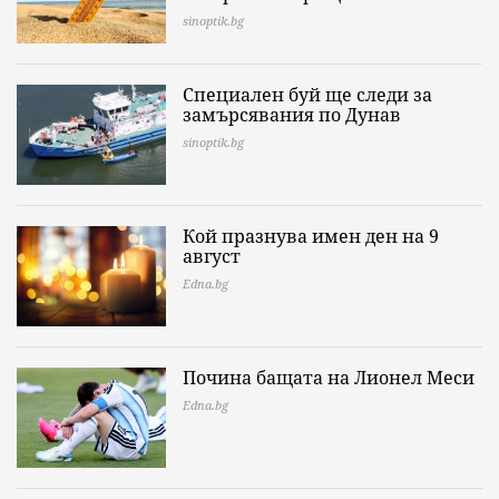
sinoptik.bg
Специален буй ще следи за
замърсявания по Дунав
sinoptik.bg
Кой празнува имен ден на 9
август
Edna.bg
Почина бащата на Лионел Меси
Edna.bg