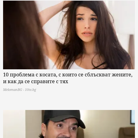
10 проблема с косата, с които се сблъскват жените,
и как да се справите с тях
MelomanBG - 10te.bg