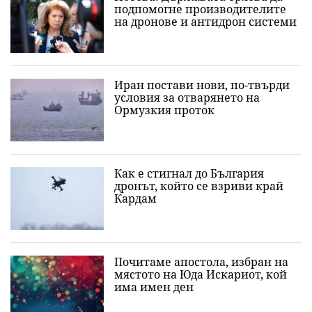
подпомогне производителите
на дронове и антидрон системи
Иран постави нови, по-твърди
условия за отварянето на
Ормузкия проток
Как е стигнал до България
дронът, който се взриви край
Кардам
Почитаме апостола, избран на
мястото на Юда Искариот, кой
има имен ден