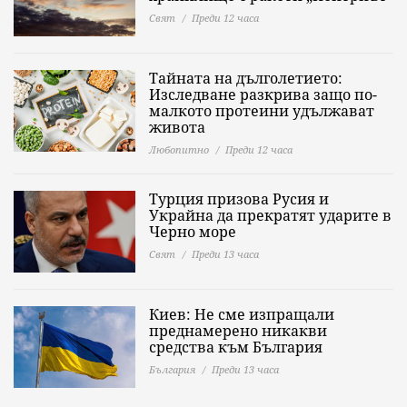
Свят
Преди 12 часа
Тайната на дълголетието:
Изследване разкрива защо по-
малкото протеини удължават
живота
Любопитно
Преди 12 часа
Турция призова Русия и
Украйна да прекратят ударите в
Черно море
Свят
Преди 13 часа
Киев: Не сме изпращали
преднамерено никакви
средства към България
България
Преди 13 часа