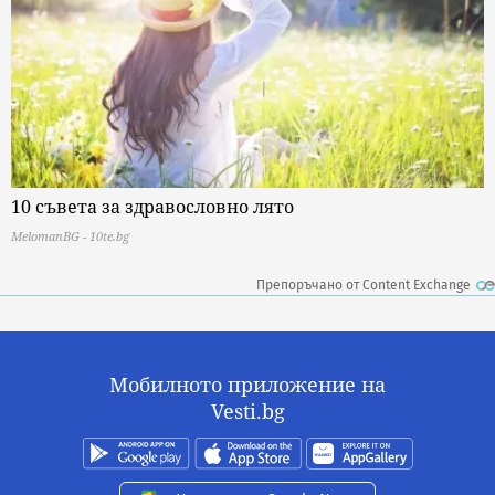
10 съвета за здравословно лято
MelomanBG - 10te.bg
Препоръчано от Content Exchange
Мобилното приложение на
Vesti.bg