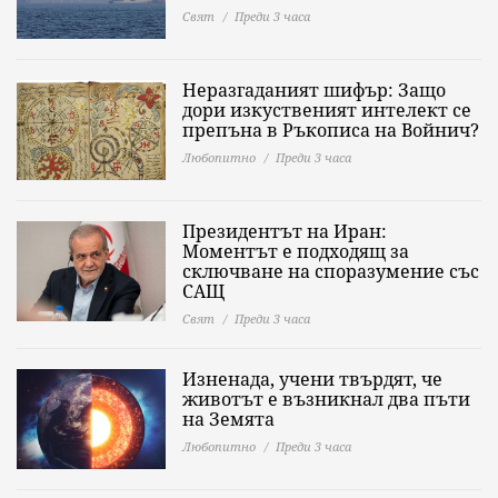
Свят
Преди 3 часа
Неразгаданият шифър: Защо
дори изкуственият интелект се
препъна в Ръкописа на Войнич?
Любопитно
Преди 3 часа
Президентът на Иран:
Моментът е подходящ за
сключване на споразумение със
САЩ
Свят
Преди 3 часа
Изненада, учени твърдят, че
животът е възникнал два пъти
на Земята
Любопитно
Преди 3 часа