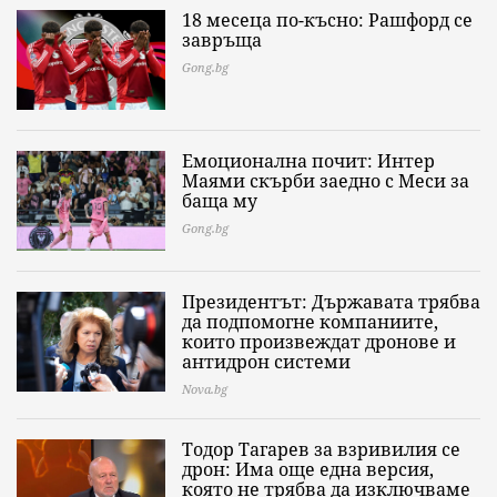
18 месеца по-късно: Рашфорд се
завръща
Gong.bg
Емоционална почит: Интер
Маями скърби заедно с Меси за
баща му
Gong.bg
Президентът: Държавата трябва
да подпомогне компаниите,
които произвеждат дронове и
антидрон системи
Nova.bg
Тодор Тагарев за взривилия се
дрон: Има още една версия,
която не трябва да изключваме