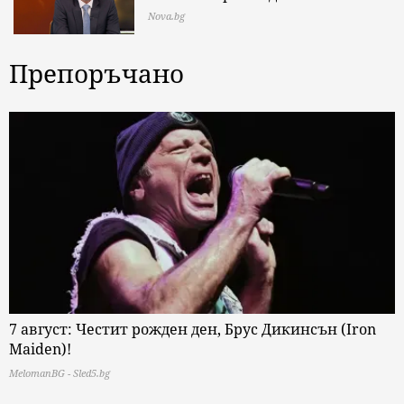
Nova.bg
Препоръчано
7 август: Честит рожден ден, Брус Дикинсън (Iron
Maiden)!
MelomanBG - Sled5.bg