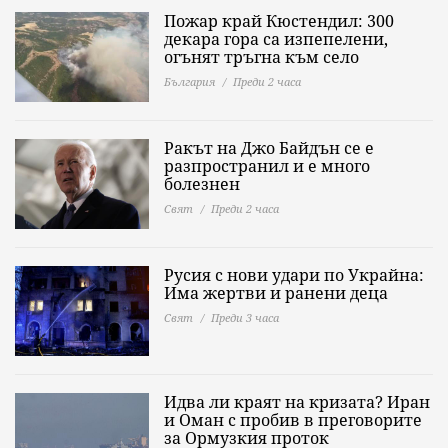
Пожар край Кюстендил: 300
декара гора са изпепелени,
огънят тръгна към село
България
Преди 2 часа
Ракът на Джо Байдън се е
разпространил и е много
болезнен
Свят
Преди 2 часа
Русия с нови удари по Украйна:
Има жертви и ранени деца
Свят
Преди 3 часа
Идва ли краят на кризата? Иран
и Оман с пробив в преговорите
за Ормузкия проток