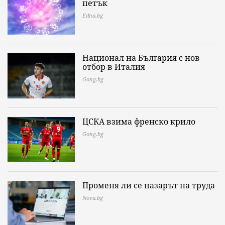
петък
Edna.bg
Национал на България с нов
отбор в Италия
Gong.bg
ЦСКА взима френско крило
Gong.bg
Променя ли се пазарът на труда
Nova.bg