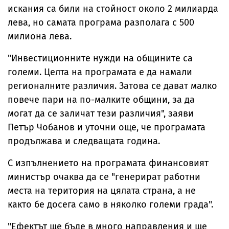
искания са били на стойност около 2 милиарда
лева, но самата програма разполага с 500
милиона лева.
"Инвестиционните нужди на общините са
големи. Целта на програмата е да намали
регионалните различия. Затова се дават малко
повече пари на по-малките общини, за да
могат да се заличат тези различия", заяви
Петър Чобанов и уточни още, че програмата
продължава и следващата година.
С изпълнението на програмата финансовият
министър очаква да се "генерират работни
места на територия на цялата страна, а не
както бе досега само в няколко големи града".
"Ефектът ще бъде в много направления и ще