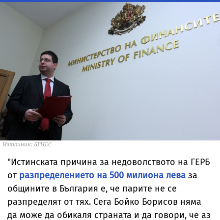
Източник: БГНЕС
"Истинската причина за недоволството на ГЕРБ
от
разпределението на 500 милиона лева
за
общините в България е, че парите не се
разпределят от тях. Сега Бойко Борисов няма
да може да обикаля страната и да говори, че аз