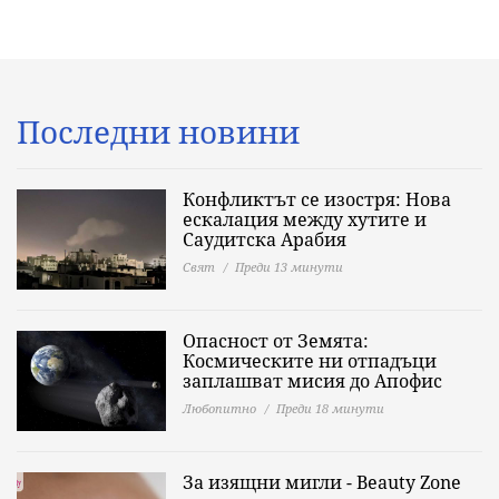
Последни новини
Конфликтът се изостря: Нова
ескалация между хутите и
Саудитска Арабия
Свят
Преди 13 минути
Опасност от Земята:
Космическите ни отпадъци
заплашват мисия до Апофис
Любопитно
Преди 18 минути
За изящни мигли - Beauty Zone