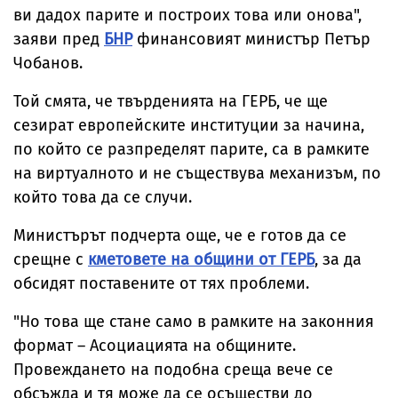
ви дадох парите и построих това или онова",
заяви пред
БНР
финансовият министър Петър
Чобанов.
Той смята, че твърденията на ГЕРБ, че ще
сезират европейските институции за начина,
по който се разпределят парите, са в рамките
на виртуалното и не съществува механизъм, по
който това да се случи.
Министърът подчерта още, че е готов да се
срещне с
кметовете на общини от ГЕРБ
, за да
обсидят поставените от тях проблеми.
"Но това ще стане само в рамките на законния
формат – Асоциацията на общините.
Провеждането на подобна среща вече се
обсъжда и тя може да се осъществи до