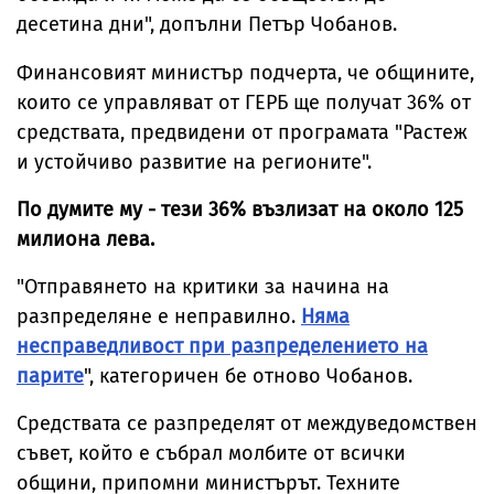
десетина дни", допълни Петър Чобанов.
Финансовият министър подчерта, че общините,
които се управляват от ГЕРБ ще получат 36% от
средствата, предвидени от програмата "Растеж
и устойчиво развитие на регионите".
По думите му - тези 36% възлизат на около 125
милиона лева.
"Отправянето на критики за начина на
разпределяне е неправилно.
Няма
несправедливост при разпределението на
парите
", категоричен бе отново Чобанов.
Средствата се разпределят от междуведомствен
съвет, който е събрал молбите от всички
общини, припомни министърът. Техните