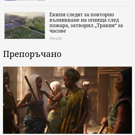
Екипи следят за повторно
възникване на огнища след
пожара, затворил „Тракия“ за
часове
Nova.bg
Препоръчано