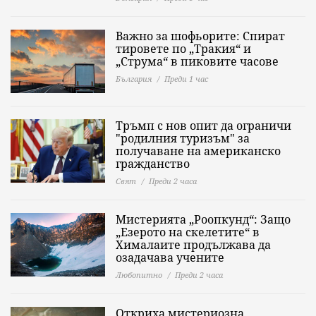
Важно за шофьорите: Спират
тировете по „Тракия“ и
„Струма“ в пиковите часове
България
Преди 1 час
Тръмп с нов опит да ограничи
"родилния туризъм" за
получаване на американско
гражданство
Свят
Преди 2 часа
Мистерията „Роопкунд“: Защо
„Езерото на скелетите“ в
Хималаите продължава да
озадачава учените
Любопитно
Преди 2 часа
Откриха мистериозна