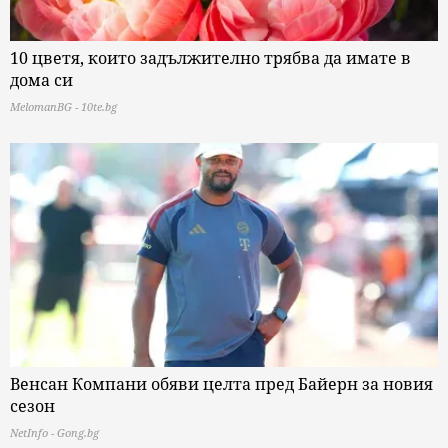
10 цветя, които задължително трябва да имате в
дома си
MelomanBG - 10te.bg
Венсан Компани обяви целта пред Байерн за новия
сезон
NetInfo - Gong.bg