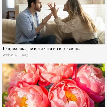
10 признака, че връзката ви е токсична
MelomanBG - 10te.bg