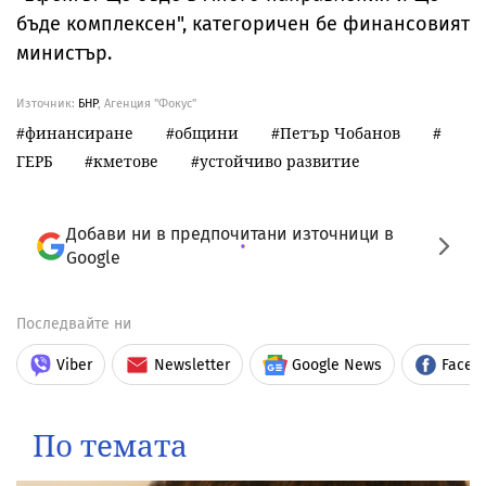
бъде комплексен", категоричен бе финансовият
министър.
Източник:
БНР
, Агенция "Фокус"
финансиране
общини
Петър Чобанов
ГЕРБ
кметове
устойчиво развитие
Добави ни в предпочитани източници в
Google
Последвайте ни
Viber
Newsletter
Google News
Faceb
По темата