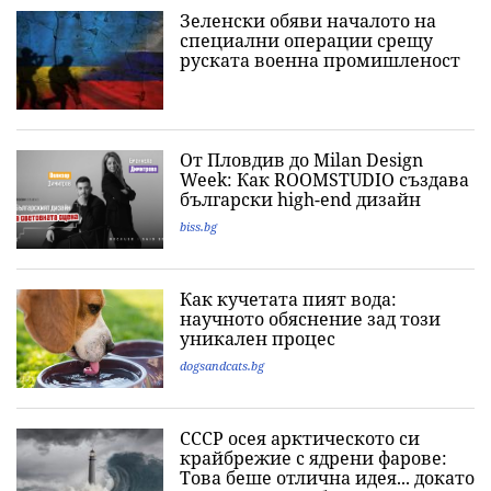
Зеленски обяви началото на
специални операции срещу
руската военна промишленост
От Пловдив до Milan Design
Week: Как ROOMSTUDIO създава
български high-end дизайн
biss.bg
Как кучетата пият вода:
научното обяснение зад този
уникален процес
dogsandcats.bg
СССР осея арктическото си
крайбрежие с ядрени фарове:
Това беше отлична идея... докато