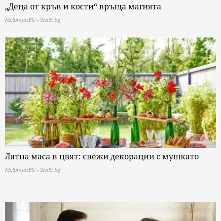
„Деца от кръв и кости“ връща магията
MelomanBG - Sled5.bg
Лятна маса в цвят: свежи декорации с мушкато
MelomanBG - Sled5.bg