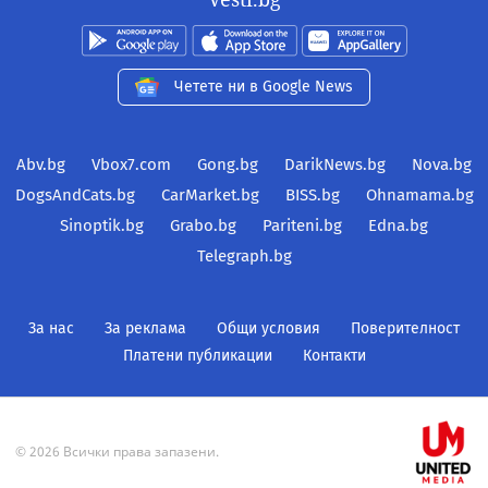
Четете ни в Google News
Abv.bg
Vbox7.com
Gong.bg
DarikNews.bg
Nova.bg
DogsAndCats.bg
CarMarket.bg
BISS.bg
Ohnamama.bg
Sinoptik.bg
Grabo.bg
Pariteni.bg
Edna.bg
Telegraph.bg
За нас
За реклама
Общи условия
Поверителност
Платени публикации
Контакти
© 2026 Всички права запазени.