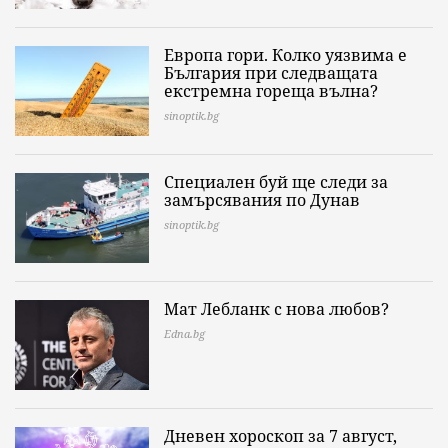
Европа гори. Колко уязвима е
България при следващата
екстремна гореща вълна?
sinoptik.bg
Специален буй ще следи за
замърсявания по Дунав
sinoptik.bg
Мат Лебланк с нова любов?
Edna.bg
Дневен хороскоп за 7 август,