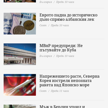
България
Преди 10 часа
Еврото падна до историческо
дъно спрямо албанския лек
Свят
Преди 10 часа
МВнР предупреди: Не
пътувайте до Куба
България
Преди 10 часа
Напрежението расте, Северна
Корея изстреля непозната
ракета над Японско море
Свят
Преди 11 часа
Мъж в Берлин упоил и