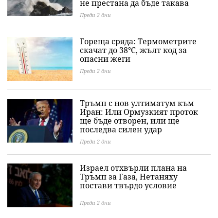
не престана да бъде такава
Преди 2 дни
Гореща сряда: Термометрите
скачат до 38°C, жълт код за
опасни жеги
Преди 2 дни
Тръмп с нов ултиматум към
Иран: Или Ормузкият проток
ще бъде отворен, или ще
последва силен удар
Преди 2 дни
Израел отхвърли плана на
Тръмп за Газа, Нетаняху
постави твърдо условие
Преди 2 дни