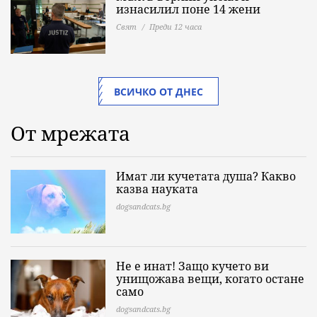
изнасилил поне 14 жени
Свят
Преди 12 часа
ВСИЧКО ОТ ДНЕС
От мрежата
Имат ли кучетата душа? Какво
казва науката
dogsandcats.bg
Не е инат! Защо кучето ви
унищожава вещи, когато остане
само
dogsandcats.bg