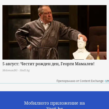
5 август: Честит рожден ден, Георги Мамалев!
MelomanBG - Sled5.bg
Препоръчано от Content Exchange
Мобилното приложение на
Vesti.bg