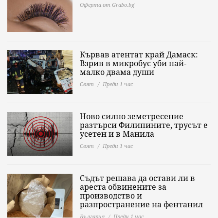
Оферта от Grabo.bg
Кървав атентат край Дамаск:
Взрив в микробус уби най-
малко двама души
Свят
Преди 1 час
Ново силно земетресение
разтърси Филипините, трусът е
усетен и в Манила
Свят
Преди 1 час
Съдът решава да остави ли в
ареста обвинените за
производство и
разпространение на фентанил
България
Преди 1 час