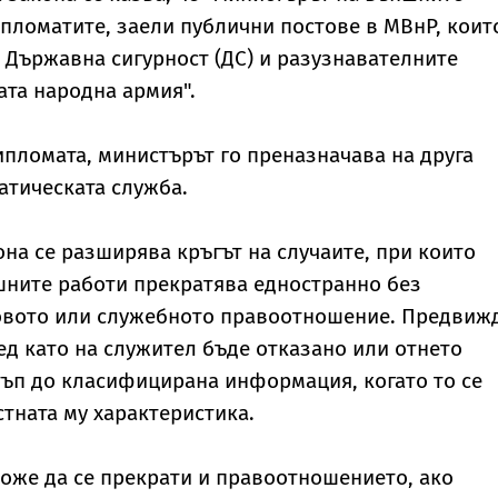
пломатите, заели публични постове в МВнР, коит
 Държавна сигурност (ДС) и разузнавателните
ата народна армия".
ипломата, министърът го преназначава на друга
атическата служба.
она се разширява кръгът на случаите, при които
шните работи прекратява едностранно без
овото или служебното правоотношение. Предвиж
лед като на служител бъде отказано или отнето
ъп до класифицирана информация, когато то се
тната му характеристика.
оже да се прекрати и правоотношението, ако