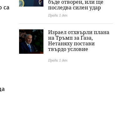
бъде отворен, или ще
о са
последва силен удар
Преди 1 ден
Израел отхвърли плана
на Тръмп за Газа,
Нетаняху постави
твърдо условие
Преди 1 ден
да