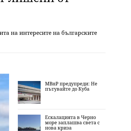
ита на интересите на българските
МВнР предупреди: Не
пътувайте до Куба
Ескалацията в Черно
море заплашва света с
нова криза