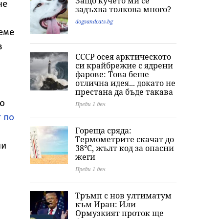
Защо кучето ми се
не
задъхва толкова много?
dogsandcats.bg
еме
в
СССР осея арктическото
си крайбрежие с ядрени
фарове: Това беше
отлична идея... докато не
престана да бъде такава
то
Преди 1 ден
 по
Гореща сряда:
Термометрите скачат до
ни
38°C, жълт код за опасни
жеги
Преди 1 ден
Тръмп с нов ултиматум
към Иран: Или
Ормузкият проток ще