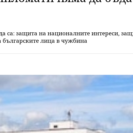
а са: защита на националните интереси, защ
а българските лица в чужбина