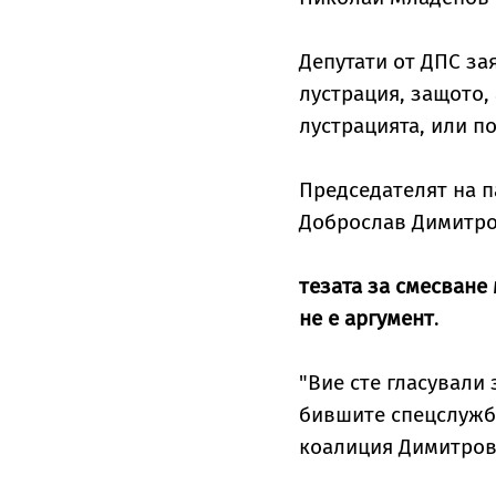
Депутати от ДПС зая
лустрация, защото,
лустрацията, или п
Председателят на 
Доброслав Димитров
тезата за смесване
не е аргумент
.
"Вие сте гласували
бившите спецслужби
коалиция Димитров