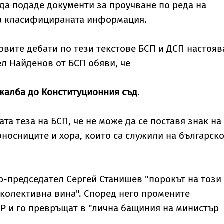
да подаде документи за проучване по реда на
на класифицираната информация.
овите дебати по тези текстове БСП и ДСП настояв
ел Найденов от БСП обяви, че
жалба до Конституционния съд
.
та теза на БСП, че не може да се поставя знак на
носниците и хора, които са служили на българск
-председател Сергей Станишев "порокът на този
а колективна вина". Според него промените
Р и го превръщат в "лична бащиния на министър
.