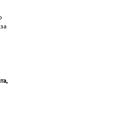
о
 за
та,