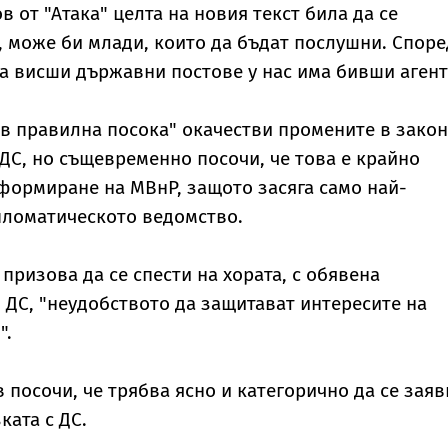
 от "Атака" целта на новия текст била да се
, може би млади, които да бъдат послушни. Споре
на висши държавни постове у нас има бивши агент
 в правилна посока" окачестви промените в зако
ДС, но същевременно посочи, че това е крайно
формиране на МВнР, защото засяга само най-
пломатическото ведомство.
призова да се спести на хората, с обявена
ДС, "неудобството да защитават интересите на
".
посочи, че трябва ясно и категорично да се заяв
ката с ДС.