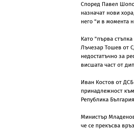
Според Павел Шопов
назначат нови хора
него "и в момента 
Като "първа стъпка
Лъчезар Тошев от С
недостатъчно за ре
висшата част от ди
Иван Костов от ДСБ 
принадлежност към 
Република България
Министър Младенов 
че се прекъсва връз