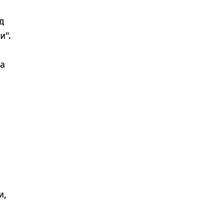
д
и".
на
и,