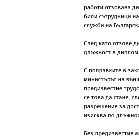
работи отзовава ди
били сътрудници на
служби на Българск
След като отзове д
длъжност в диплом
С поправките в зак
министърът на вън
предизвестие труд
се това да стане, с
разрешение за дост
изисква по длъжнос
Без предизвестие м