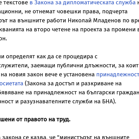
 текстове
в Закона за дипломатическата служба
ационни, не отнемат човешки права, подчерта
рът на външните работи Николай Младенов по вр
кванията на второ четене на проекта за промени 
он.
и определят как да се процедира с
служители, заемащи публични длъжности, за кои
 на новия закон вече е установена
принадлежност
досиетата
(Закона за достъп и разкриване на
бявяване на принадлежност на български гражда
ност и разузнавателните служби на БНА).
ишени от правото на труд.
а закона се казва, че "министърът на външните