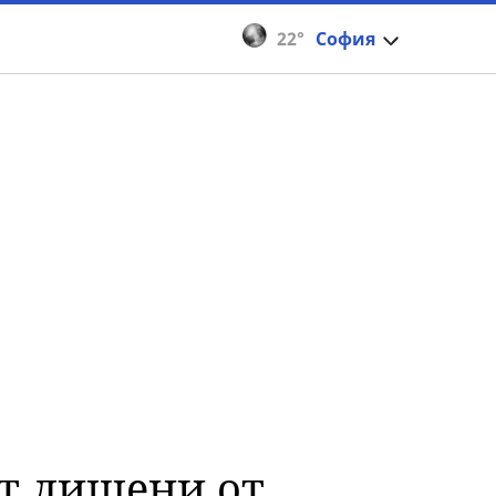
22°
София
т лишени от