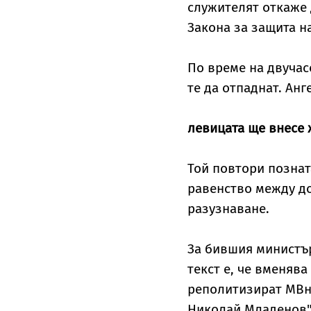
служителят откаже 
Закона за защита 
По време на двучас
те да отпаднат. Анг
левицата ще внесе 
Той повтори позната
равенство между до
разузнаване.
За бившия министър
текст е, че вменяв
реполитизират МВн
Николай Младенов"