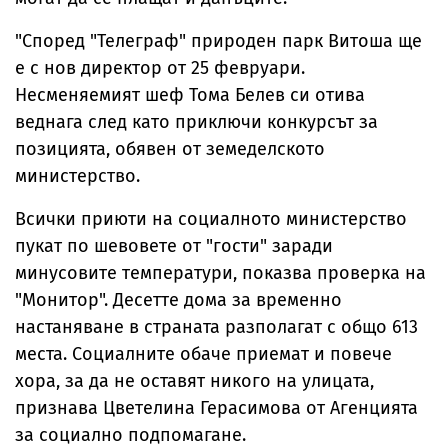
"Според "Телеграф" природен парк Витоша ще
е с нов директор от 25 февруари.
Несменяемият шеф Тома Белев си отива
веднага след като приключи конкурсът за
позицията, обявен от земеделското
министерство.
Всички приюти на социалното министерство
пукат по шевовете от "гости" заради
минусовите температури, показва проверка на
"Монитор". Десетте дома за временно
настаняване в страната разполагат с общо 613
места. Социалните обаче приемат и повече
хора, за да не оставят никого на улицата,
признава Цветелина Герасимова от Агенцията
за социално подпомагане.