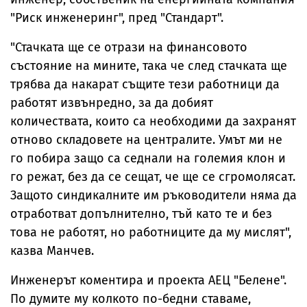
"Риск инженеринг", пред "Стандарт".
"Стачката ще се отрази на финансовото
състояние на мините, така че след стачката ще
трябва да накарат същите тези работници да
работят извънредно, за да добият
количествата, които са необходими да захранят
отново складовете на централите. Умът ми не
го побира защо са седнали на големия клон и
го режат, без да се сещат, че ще се сгромолясат.
Защото синдикалните им ръководители няма да
отработват допълнително, тъй като те и без
това не работят, но работниците да му мислят",
казва Манчев.
Инженерът коментира и проекта АЕЦ "Белене".
По думите му колкото по-бедни ставаме,