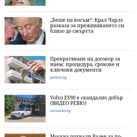
„Беше на косъм“: Крал Чарлз
разказа за преживяването си
близо до смъртта
Прекратяване на договор за
наем: процедура, срокове и
ключови документи
pariteni.bg
Volvo ES90 е скандално добър
(ВИДЕО РЕВЮ)
carmarket.bg
Москва похвали Радев за по-