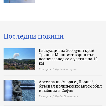
Последни новини
Евакуация на 300 души край
Трявна: Мощният взрив във
военен завод се е усетил на 15
км
България
Преди 6 минути
Арест за шофьора с „Порше“,
блъснал полицейски автомобил
и избягал в София
България
Преди 21 минути