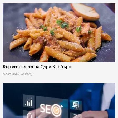
Бързата паста на Одри Хепбърн
MelomanBG - Sled5.bg