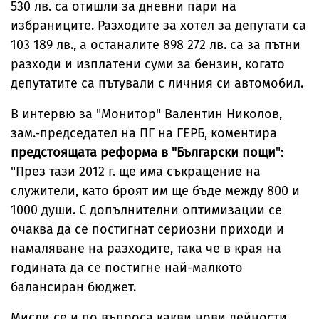
530 лв. са отишли за дневни пари на
избраниците. Разходите за хотел за депутати са
103 189 лв., а останалите 898 272 лв. са за пътни
разходи и изплатени суми за бензин, когато
депутатите са пътували с личния си автомобил.
В интервю за "Монитор" Валентин Николов,
зам.-председател на ПГ на ГЕРБ, коментира
предстоящата реформа в "Български пощи
":
"През тази 2012 г. ще има съкращение на
служители, като броят им ще бъде между 800 и
1000 души. С допълнителни оптимизации се
очаква да се постигнат сериозни приходи и
намаляване на разходите, така че в края на
годината да се постигне най-малкото
балансиран бюджет.
Мисли се и по въпроса какви нови дейности