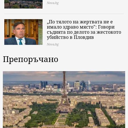
Nova.bg
„По тялото на жертвата не е
имало здраво място": Говори
съдията по делото за жестокото
убийство в Пловдив
Nova.bg
Препоръчано