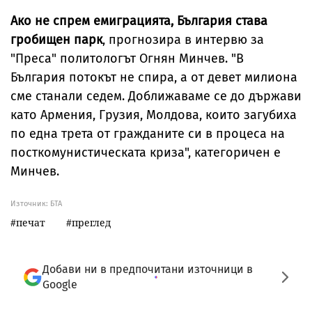
Ако не спрем емиграцията, България става
гробищен парк
, прогнозира в интервю за
"Преса" политологът Огнян Минчев. "В
България потокът не спира, а от девет милиона
сме станали седем. Доближаваме се до държави
като Армения, Грузия, Молдова, които загубиха
по една трета от гражданите си в процеса на
посткомунистическата криза", категоричен е
Минчев.
Източник:
БТА
печат
преглед
Добави ни в предпочитани източници в
Google