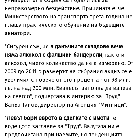
университет в София са подали иск за
неправомерно бездействие. Причината е, че
Министерството на транспорта трета година не
плаща практическото обучение на бъдещите
авиатори.
"Сигурен съм, че
в данъчните складове вече
няма алкохол с фалшиви бандероли
, както и
алкохол, чието количество да не е измерено. От
2009 до 2011 г. размерът на събрания акциз се е
увеличил с повече от сто процента - от 98 млн.
лв. на над 200 млн. Бизнесът започна да излиза
на светло", подчертава в интервю за "Труд"
Ваньо Танов, директор на Агенция "Митници".
"
Левът бори еврото в сделките с имоти
" е
водещото заглавие за "Труд". Валутата ни е
предпочитана при наемите, но тенденцията