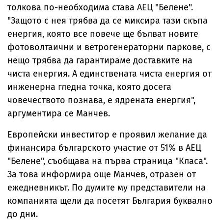
толкова по-необходима става АЕЦ "Белене".
"Защото с нея трябва да се миксира тази скъпа
енергия, която все повече ще бълват новите
фотоволтаични и ветрогенераторни паркове, с
нещо трябва да гарантираме доставките на
чиста енергия. А единствената чиста енергия от
инженерна гледна точка, която досега
човечеството познава, е ядрената енергия",
аргументира се Манчев.
Европейски инвеститор е проявил желание да
финансира българското участие от 51% в АЕЦ
"Белене", съобщава на първа страница "Класа".
За това информира още Манчев, отразен от
ежедневникът. По думите му представители на
компанията щели да посетят България буквално
до дни.