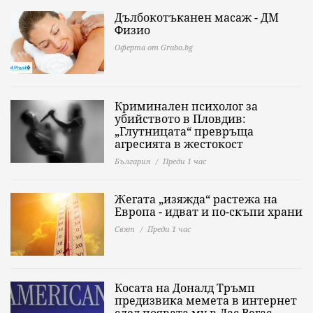
Дълбокотъканен масаж - ДМ
Физио
Оферта от Grabo.bg
Криминален психолог за
убийството в Пловдив:
„Глутницата“ превръща
агресията в жестокост
България
Преди 1 час
Жегата „изяжда“ растежа на
Европа - идват и по-скъпи храни
Свят
Преди 1 час
Косата на Доналд Тръмп
предизвика мемета в интернет