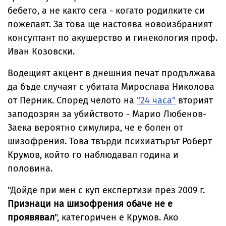
бебето, а не както сега - когато родилките си
пожелаят. За това ще настоява новоизбраният
консултант по акушерство и гинекология проф.
Иван Козовски.
Водещият акцент в днешния печат продължава
да бъде случаят с убитата Мирослава Николова
от Перник. Според челото на
"24 часа"
вторият
заподозрян за убийството - Марио Любенов-
Заека вероятно симулира, че е болен от
шизофрения. Това твърди психиатърът Роберт
Крумов, който го наблюдавал година и
половина.
"Дойде при мен с куп експертизи през 2009 г.
Признаци на шизофрения обаче не е
проявявал
", категоричен е Крумов. Ако