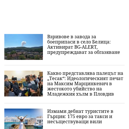
Взривове в завода за
боеприпаси в село Белица:
Активират BG-ALERT,
предупреждават за обгазяване
Какво представлява палецът на
„Тесак“: Идеологическият печат
на Максим Марцинкевич в
жестокото убийство на
Младежкия хълм в Пловдив
Измами дебнат туристите в
Гърция: 175 евро за такси и
несъществуващи вили