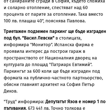
от санираните сгради в София, където сложиха
и соларно отопление, спестяват над 60
процента от парите за отопление. Така вместо
100 лв. плащаш 40", пояснява Павлова.
Триетажен подземен паркинг ще бъде изграден
под бул. "Васил Левски"
в столицата,
информира "Монитор". Испанска фирма е
проявила интерес да построи гараж в
пространството от Националния дворец на
културата до площад "Патриарх Евтимий".
Паркингът за 600 коли ще бъде изграден под
формата на публично-частното партньорство,
обясни главният архитект на София Петър
Диков.
"Труд" информира:
Депутатът Язов е номер 1 по
пътувания
. 673 441 лв. Точно толкова е