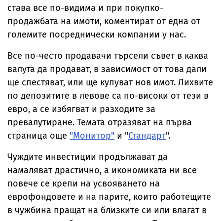
стaвa все по-видима и при покупко-
продажбата на имоти, коментират от една от
големите посреднически компании у нас.
Все по-често продавачи търсели съвет в каква
валута да продават, в зависимост от това дали
ще спестяват, или ще купуват нов имот. Лихвите
по депозитите в левове са по-високи от тези в
евро, а се избягват и разходите за
превалутиране. Темата отразяват на първа
страница още
"Монитор"
и "
Стандарт
".
Чуждите инвестиции продължават да
намаляват драстично, а икономиката ни все
повече се крепи на усвояването на
еврофондовете и на парите, които работещите
в чужбина пращат на близките си или влагат в