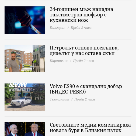
24-годишен мъж нападна
таксиметров шофьор с
кухненски нож
България
Преди 2 часа
Петролът отново поскъпва,
дизелът у нас остава скъп
Парите ни
Преди 2 часа
Volvo ES90 е скандално добър
(ВИДЕО РЕВЮ)
Технологии
Преди 2 часа
Световните медии коментираха
новата буря в Близкия изток