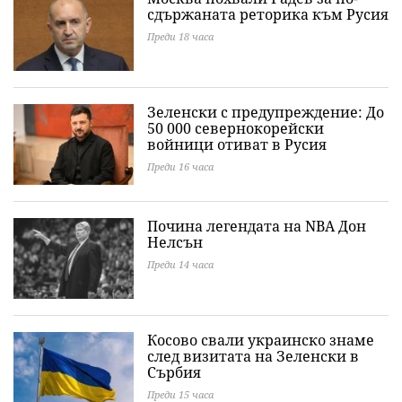
сдържаната реторика към Русия
Преди 18 часа
Зеленски с предупреждение: До
50 000 севернокорейски
войници отиват в Русия
Преди 16 часа
Почина легендата на NBA Дон
Нелсън
Преди 14 часа
Косово свали украинско знаме
след визитата на Зеленски в
Сърбия
Преди 15 часа