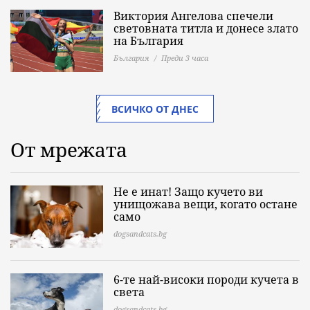
Виктория Ангелова спечели
световната титла и донесе злато
на България
България
Преди 3 часа
ВСИЧКО ОТ ДНЕС
От мрежата
Не е инат! Защо кучето ви
унищожава вещи, когато остане
само
dogsandcats.bg
6-те най-високи породи кучета в
света
dogsandcats.bg