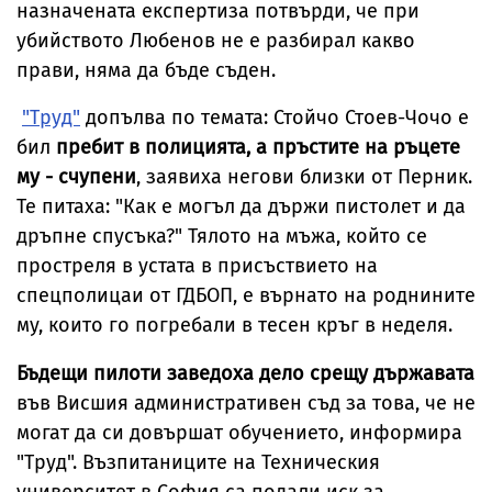
назначената експертиза потвърди, че при
убийството Любенов не е разбирал какво
прави, няма да бъде съден.
"Труд"
допълва по темата: Стойчо Стоев-Чочо е
бил
пребит в полицията, а пръстите на ръцете
му - счупени
, заявиха негови близки от Перник.
Те питаха: "Как e могъл да държи пистолет и да
дръпне спусъка?" Тялото на мъжа, който се
простреля в устата в присъствието на
спецполицаи от ГДБОП, е върнато на роднините
му, които го погребали в тесен кръг в неделя.
Бъдещи пилоти заведоха дело срещу държавата
във Висшия административен съд за това, че не
могат да си довършат обучението, информира
"Труд". Възпитаниците на Техническия