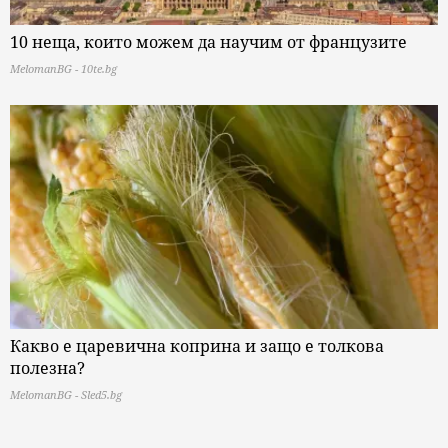
10 неща, които можем да научим от французите
MelomanBG - 10te.bg
Какво е царевична коприна и защо е толкова
полезна?
MelomanBG - Sled5.bg