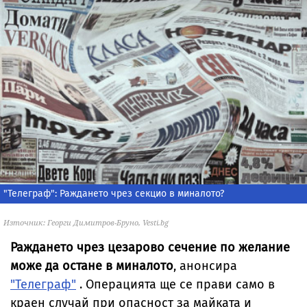
"Телеграф": Раждането чрез секцио в миналото?
Източник: Георги Димитров-Бруно, Vesti.bg
Раждането чрез цезарово сечение по желание
може да остане в миналото
, анонсира
"Телеграф"
. Операцията ще се прави само в
краен случай при опасност за майката и