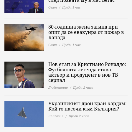
след появата му в Лас Вегас
Свят
Преди 1 час
80-годишна жена загина при
опит да се евакуира от пожар в
Канада
Свят
Преди 1 час
Нов етап за Кристиано Роналдо:
Футболната легенда става
актьор и продуцент в нов ТВ
сериал
Любопитно
Преди 2 часа
Украинският дрон край Кардам:
Кой го насочи към България?
България
Преди 2 часа