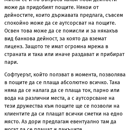
може да придобият пощите. Някои от
дейностите, които държавата предлага, съвсем
спокойно може да се аутсорсват на пощите.
Освен това може да се помисли и за някакъв
вид банкова дейност, за която да вземат
лиценз. Защото те имат огромна мрежа в
страната и така или иначе раздават и прибират
пари.
Софтуерът, който ползват в момента, позволява
в пощите да се плаща абсолютно всичко. Така
няма да се налага да се плаща ток, парно или
вода на различни места, а с аутсорсване на
тези дружества към пощите ще се позволи на
клиентите да си плащат всички сметки на едно
място. Аз дори предлагам евентуално там да
могат да се плащат и данъците.