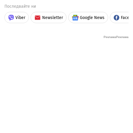
Последвайте ни
Viber
Newsletter
Google News
Faceb