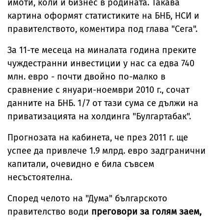
имоти, коли и бизнес в родината. Такава
картина оформят статистиките на БНБ, НСИ и
правителството, коментира под глава "Сега".
За 11-те месеца на миналата година преките
чуждестранни инвестиции у нас са едва 740
млн. евро - почти двойно по-малко в
сравнение с януари-ноември 2010 г., сочат
данните на БНБ. 1/7 от тази сума се дължи на
приватизацията на холдинга "Булгартабак".
Прогнозата на кабинета, че през 2011 г. ще
успее да привлече 1.9 млрд. евро задгранични
капитали, очевидно е била съвсем
несъстоятелна.
Според челото на "Дума" българското
правителство води
преговори за голям заем,