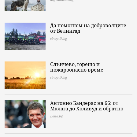
Да помогнем на доброволците
от Велингад
sinoptik.bg
Слънчево, горещо и
пожароопасно време
sinoptik.bg
Антонио Бандерас на 66: от
Малага до Холивуд и обратно
Edna.bg