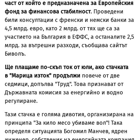
част от който е предназначена за Европейския
фонд за финансова стабилност
. Проведени
били консултации с френски и немски банки за
4,5 млрд. евро, като 2 млрд. от тях ще са за
участието на България в ЕФФС, а останалите 2,5
млрд. за вътрешни разходи, съобщава сайтът
Биволъ.
Ще плащаме по-скъп ток от юли, ако стачката
в "Марица изток" продължи
повече от две
седмици, допълва "Труд". Това признават от
Държавната комисия за енергийно и водно
регулиране.
Тази стачка е голяма дивотия, организирана на
принципа "За кило месо убиваме вол"! Така
определя ситуацията Богомил Манчев, ядрен
инженер, собственик на енергийната компания