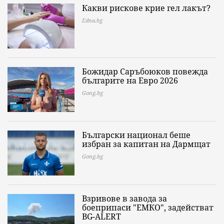
Какви рискове крие гел лакът?
Edna.bg
Божидар Саръбоюков повежда
българите на Евро 2026
Gong.bg
Български национал беше
избран за капитан на Дармщат
Gong.bg
Взривове в завода за
боеприпаси "ЕМКО", задействат
BG-ALERT