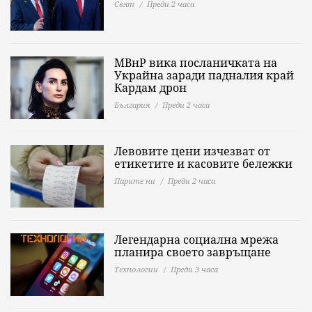
Свят
Преди 2 часа
МВнР вика посланичката на
Украйна заради падналия край
Кардам дрон
България
Преди 2 часа
Левовите цени изчезват от
етикетите и касовите бележки
Парите ни
Преди 2 часа
Легендарна социална мрежа
планира своето завръщане
Технологии
Преди 3 часа