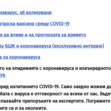
онавирус, 48 излекувани
гарска ваксина срещу COVID-19
 да влияе и на прогнозата за времето
ду БЦЖ и коронавируса (ексклузивно интервю)
а за коронавируса
то на епидемията с коронавируса и извънредното
ТУК
пред изпитанието COVID-19. Само заедно можем да
бата с вируса е отговорност на всеки от нас. Бъде
пазвайте препоръките на експертите. Погрижете
ките си и за околните.