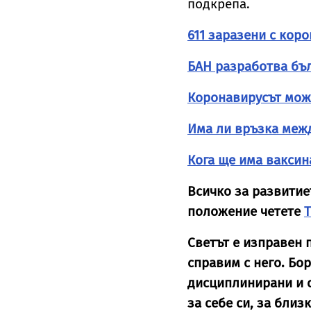
подкрепа.
611 заразени с кор
БАН разработва бъл
Коронавирусът може
Има ли връзка меж
Кога ще има ваксин
Всичко за развитие
положение четете
Светът е изправен 
справим с него. Бор
дисциплинирани и с
за себе си, за близ