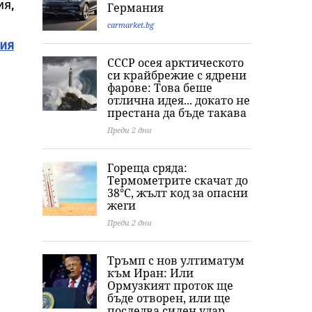
ия,
Германия
carmarket.bg
ия
СССР осея арктическото
си крайбрежие с ядрени
фарове: Това беше
отлична идея... докато не
престана да бъде такава
Преди 2 дни
Гореща сряда:
Термометрите скачат до
38°C, жълт код за опасни
жеги
Преди 2 дни
Тръмп с нов ултиматум
към Иран: Или
Ормузкият проток ще
бъде отворен, или ще
последва силен удар