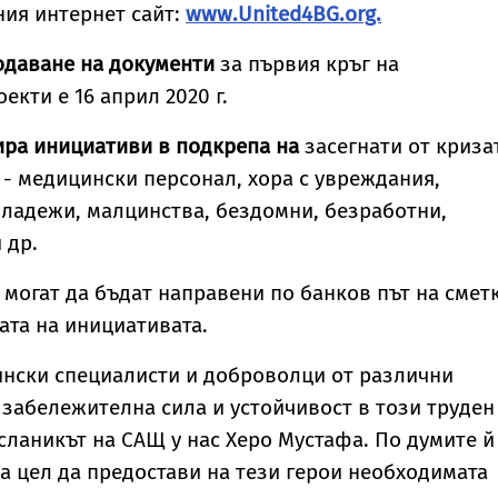
ия интернет сайт:
www.United4BG.org.
подаване на документи
за първия кръг на
кти е 16 април 2020 г.
ра инициативи в подкрепа на
засегнати от криза
 - медицински персонал, хора с увреждания,
младежи, малцинства, бездомни, безработни,
 др.
могат да бъдат направени по банков път на сметк
ата на инициативата.
ински специалисти и доброволци от различни
забележителна сила и устойчивост в този труден
сланикът на САЩ у нас Херо Мустафа. По думите й
а цел да предостави на тези герои необходимата