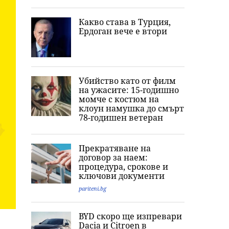
Какво става в Турция,
Ердоган вече е втори
Убийство като от филм
на ужасите: 15-годишно
момче с костюм на
клоун намушка до смърт
78-годишен ветеран
Прекратяване на
договор за наем:
процедура, срокове и
ключови документи
pariteni.bg
BYD скоро ще изпревари
Dacia и Citroеn в