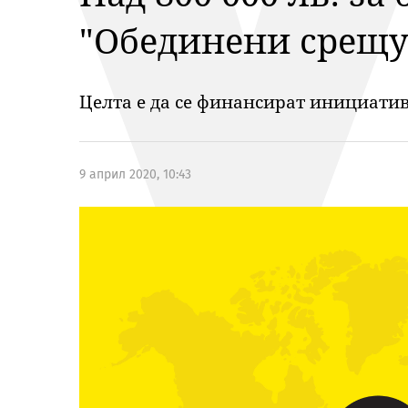
"Обединени срещу
Целта е да се финансират инициатив
9 април 2020, 10:43