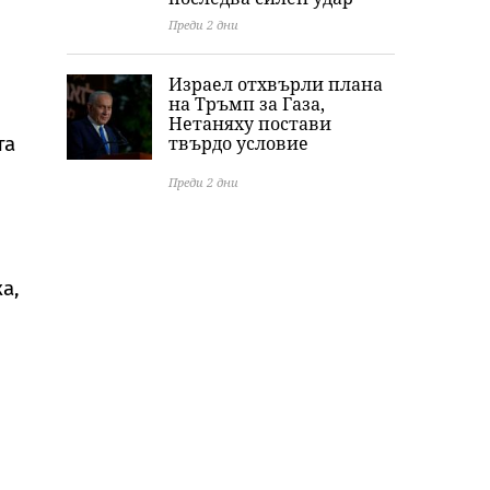
Преди 2 дни
Израел отхвърли плана
на Тръмп за Газа,
Нетаняху постави
та
твърдо условие
Преди 2 дни
а,