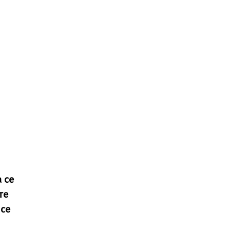
 се
те
 се