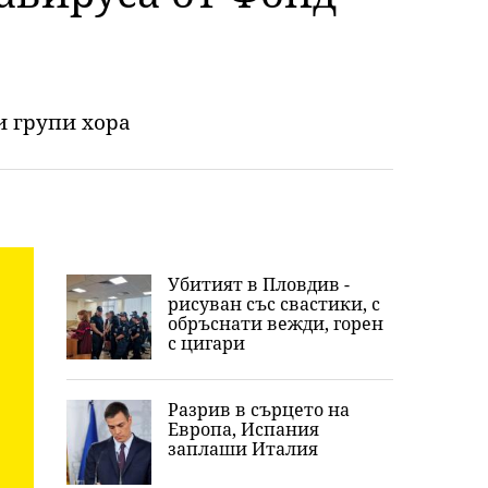
и групи хора
Убитият в Пловдив -
рисуван със свастики, с
обръснати вежди, горен
с цигари
Разрив в сърцето на
Европа, Испания
заплаши Италия