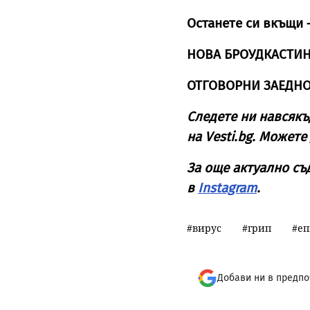
Останете си вкъщи 
НОВА БРОУДКАСТИН
ОТГОВОРНИ ЗАЕДН
Следете ни навсякъ
на
Vesti
.
bg
. Можете 
За още актуално с
в
Instagram
.
вирус
грип
еп
Добави ни в предпо