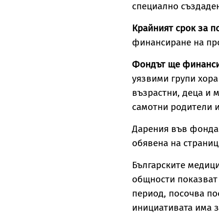
специално създаден
Крайният срок за 
финансиране на прое
Фондът ще финанси
уязвими групи хора
възрастни, деца и 
самотни родители и
Дарения във фонда 
обявена на страниц
Българските медиц
общности показват 
период, посочва по
инициативата има з