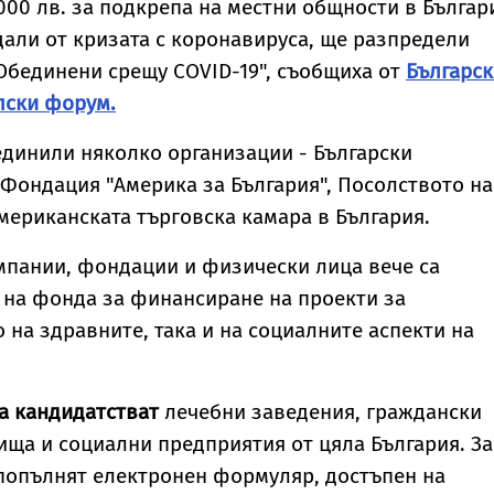
000 лв. за подкрепа на местни общности в Българ
али от кризата с коронавируса, ще разпредели
Обединени срещу COVID-19", съобщиха от
Българск
лски форум.
единили няколко организации - Български
Фондация "Америка за България", Посолството на
мериканската търговска камара в България.
мпании, фондации и физически лица вече са
 на фонда за финансиране на проекти за
 на здравните, така и на социалните аспекти на
да кандидатстват
лечебни заведения, граждански
ища и социални предприятия от цяла България. За
 попълнят електронен формуляр, достъпен на