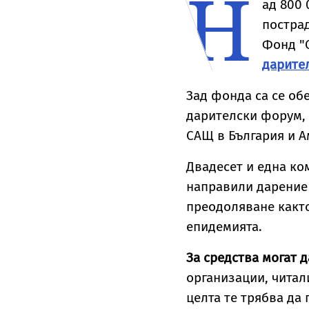
Н
ад 800 
пострад
Фонд "
дарите
Зад фонда са се об
дарителски форум, 
САЩ в България и А
Двадесет и една ко
направили дарение
преодоляване както
епидемията.
За средства могат 
организации, читал
целта те трябва да