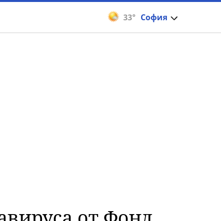
33°
София
навируса от Фонд