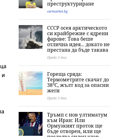
преструктуриране
carmarket.bg
СССР осея арктическото
си крайбрежие с ядрени
фарове: Това беше
отлична идея... докато не
престана да бъде такава
Преди 3 дни
ица
Гореща сряда:
 и
Термометрите скачат до
38°C, жълт код за опасни
жеги
Преди 3 дни
па
Тръмп с нов ултиматум
към Иран: Или
Ормузкият проток ще
бъде отворен, или ще
последва силен удар