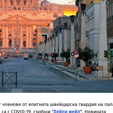
 членове от елитната швейцарска гвардия на пап
са с COVID-19, съобщи
"Дейли мейл"
. Новината