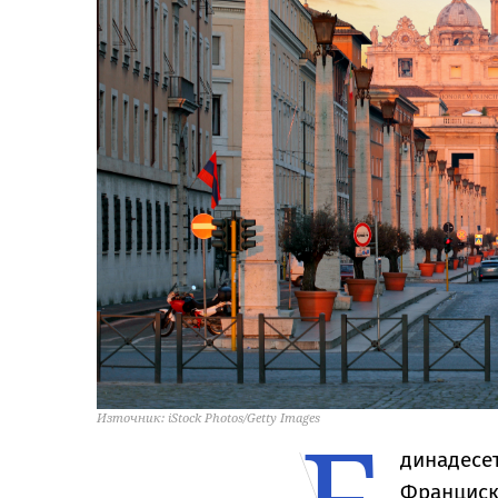
Източник: iStock Photos/Getty Images
динадесет
Франциск 