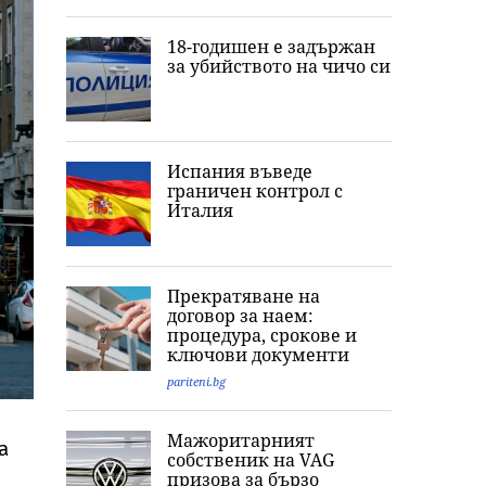
18-годишен е задържан
за убийството на чичо си
Испания въведе
граничен контрол с
Италия
Прекратяване на
договор за наем:
процедура, срокове и
ключови документи
pariteni.bg
Мажоритарният
а
собственик на VAG
призова за бързо