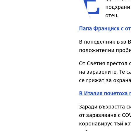
Е
подхрани
отец.
Папа Франциск с от
В понеделник във В
положителни проби
От Светия престол 
на заразените. Те 
се грижат за охран
В Италия почетоха 
Заради възрастта с
от заразяване с COV
коронавирус тъй ка