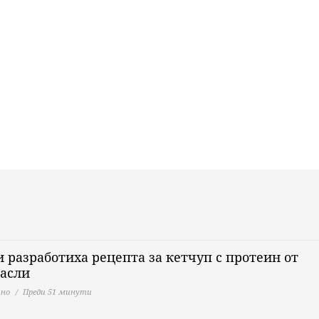
 разработиха рецепта за кетчуп с протеин от
расли
но
Преди 51 минути