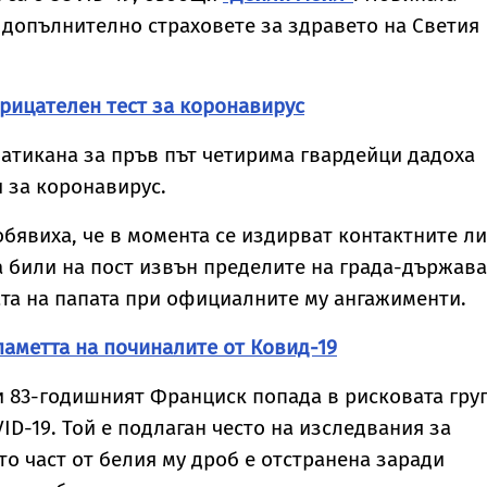
 допълнително страховете за здравето на Светия
рицателен тест за коронавирус
атикана за пръв път четирима гвардейци дадоха
 за коронавирус.
обявиха, че в момента се издирват контактните л
са били на пост извън пределите на града-държава
ата на папата при официалните му ангажименти.
паметта на починалите от Ковид-19
и 83-годишният Франциск попада в рисковата гру
ID-19. Той е подлаган често на изследвания за
то част от белия му дроб е отстранена заради