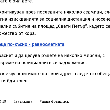
ато е бил дете.
критикуван през последните няколко седмици, сл
гна изискванията за социална дистанция и носен
ални събития на площад „Свети Петър”, където с
жество от хора.
еца по-късно - равносметката
заснет и да целува ръцете на няколко миряни, с
 време на официалните си задължения.
к е чул критиките по свой адрес, след като обещ
 и бдителен.
D-19
ватикана
папа франциск