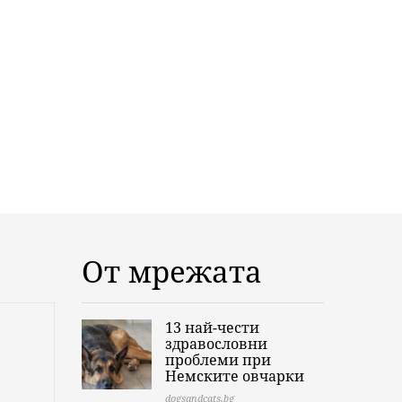
От мрежата
13 най-чести
здравословни
проблеми при
Немските овчарки
dogsandcats.bg