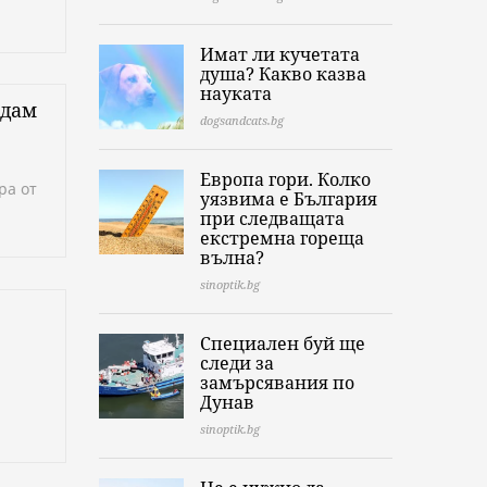
Имат ли кучетата
душа? Какво казва
науката
рдам
dogsandcats.bg
Европа гори. Колко
ра от
уязвима е България
при следващата
екстремна гореща
вълна?
sinoptik.bg
Специален буй ще
следи за
замърсявания по
Дунав
sinoptik.bg