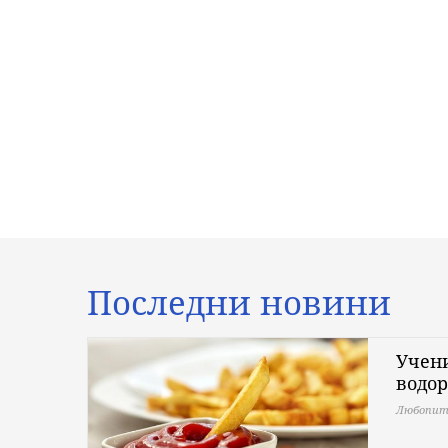
Последни новини
Учени
водо
Любопит