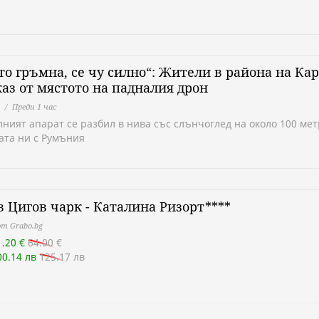
то гръмна, се чу силно“: Жители в района на Ка
каз от мястото на падналия дрон
Преди 1 час
ният апарат се разбил в нива със слънчоглед на около 100 мет
ата ни с Румъния
в Цигов чарк - Каталина Ризорт****
т Grabo.bg
1.20 €
64.00 €
00.14 лв
125.17 лв