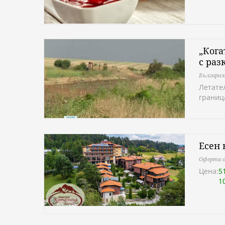
„Кога
с раз
България
Летател
границ
Есен 
Оферта о
Цена:
5
1