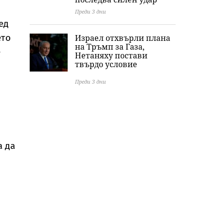
Преди 3 дни
ед
ето
Израел отхвърли плана
на Тръмп за Газа,
е
Нетаняху постави
твърдо условие
Преди 3 дни
а да