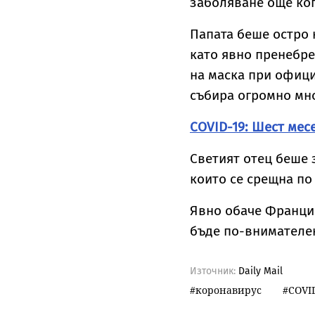
заболяване още ког
Папата беше остро 
като явно пренебре
на маска при офици
събира огромно мно
COVID-19: Шест мес
Светият отец беше 
които се срещна по
Явно обаче Францис
бъде по-внимателен
Източник:
Daily Mail
коронавирус
COVI