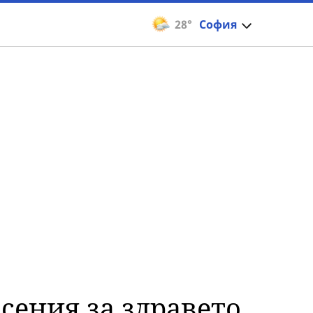
28°
София
сения за здравето