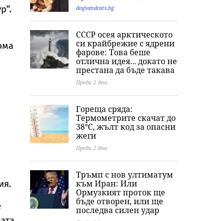
р”.
dogsandcats.bg
СССР осея арктическото
си крайбрежие с ядрени
ома
фарове: Това беше
отлична идея... докато не
престана да бъде такава
Преди 2 дни
Гореща сряда:
Термометрите скачат до
38°C, жълт код за опасни
жеги
Преди 2 дни
Тръмп с нов ултиматум
към Иран: Или
ия.
Ормузкият проток ще
бъде отворен, или ще
е
последва силен удар
щата