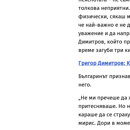
толкова неприятни.
физически, сякаш ми
че най-важно е не 
уважение и да напр
Димитров, който пр
време загуби три к
Григор Димитров: К
Българинът признав
него.
„Не ми пречеше да 
притесняваше. Но н
караше да се страху
мирис. Дори в моме