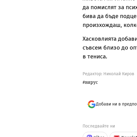
да помислят за псих
бива да бъде подце
произхождаш, колко
Хасковлията добави,
съвсем близо до оп
в тениса.
Редактор: Николай Киров
вирус
Добави ни в предпо
Последвайте ни