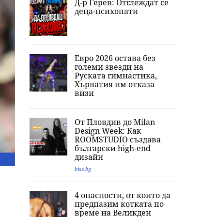
Д-р Герев: Отглеждат се
деца-психопати
Евро 2026 остава без
големи звезди на
Руската гимнастика,
Хърватия им отказа
визи
От Пловдив до Milan
Design Week: Как
ROOMSTUDIO създава
български high-end
дизайн
biss.bg
4 опасности, от които да
предпазим котката по
време на Великден