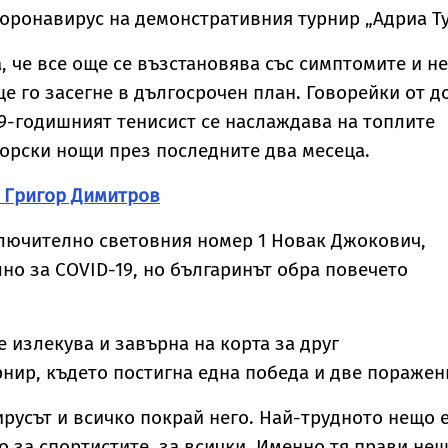
коронавирус на демонстративния турнир „Адриа Ту
, че все още се възстановява със симптомите и не
ще го засегне в дългосрочен план. Говорейки от д
29-годишният тенисист се наслаждава на топлите
орски нощи през последните два месеца.
а Григор Димитров
ключително световния номер 1 Новак Джокович,
но за COVID-19, но българинът обра повечето
е излекува и завърна на корта за друг
нир, където постигна една победа и две поражен
Вирусът и всичко покрай него. Най-трудното нещо 
о за спортистите, за всички. Именно тя прави не