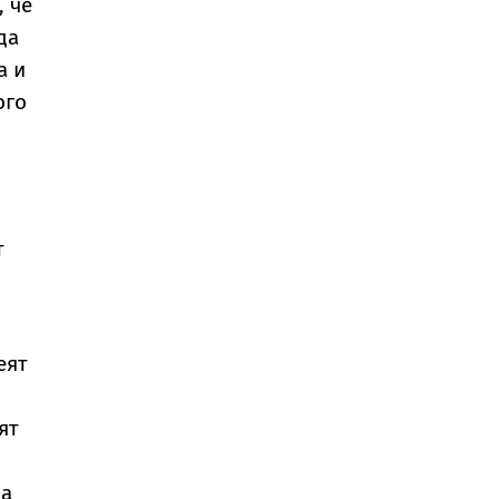
, че
да
а и
ого
т
еят
ят
ва