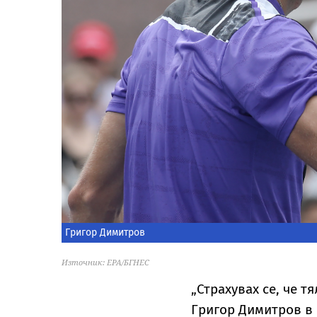
Григор Димитров
Източник: EPA/БГНЕС
„Страхувах се, че т
Григор Димитров в 