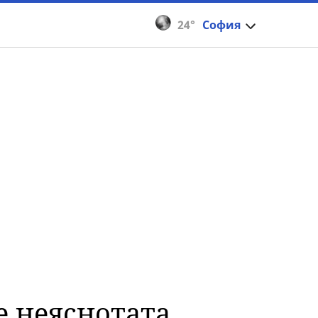
24°
София
е неяснотата