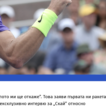
ялото ми ще откаже”. Това заяви първата ни ракета
ексклузивно интервю за „Скай” относно