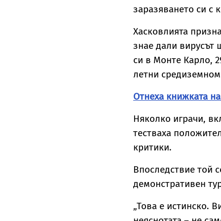
заразяването си с 
Хасковлията призна
знае дали вирусът 
си в Монте Карло, 
летни средиземном
Отнеха книжката н
Няколко играчи, в
тестваха положител
критики.
Впоследствие той с
демонстративен тур
„Това е истинско. 
неяснотата – не сам