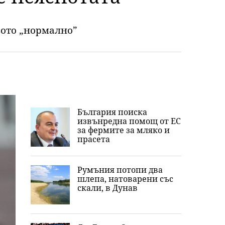
вото „нормално”
България поиска
извънредна помощ от ЕС
за фермите за мляко и
прасета
Румъния потопи два
шлепа, натоварени със
скали, в Дунав