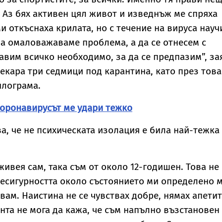
 Аз бях активен цял живот и изведнъж ме спряха
 откъснаха крилата, но с течение на вируса науч
да омаловажаваме проблема, а да се отнесем с
авим всичко необходимо, за да се предпазим”, за
екара три седмици под карантина, като през това
илограма.
оронавирусът ме удари тежко
а, че не психическата изолация е била най-тежка
живея сам, така съм от около 12-годишен. Това не
есигурността около състоянието ми определено 
вам. Наистина не се чувствах добре, нямах апетит
нта не мога да кажа, че съм напълно възстановен