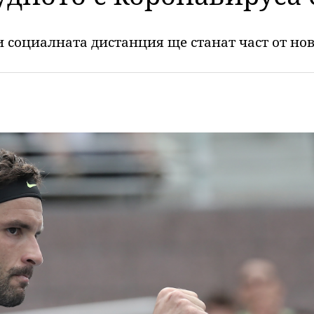
и социалната дистанция ще станат част от но