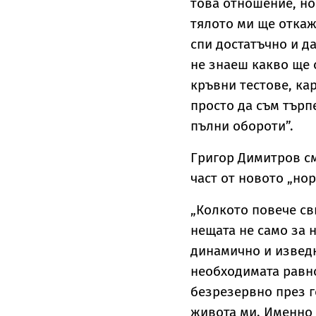
това отношение, но 
тялото ми ще откаж
спи достатъчно и д
не знаеш какво ще 
кръвни тестове, ка
просто да съм търп
пълни обороти”.
Григор Димитров см
част от новото „но
„Колкото повече св
нещата не само за н
динамично и изведн
необходимата равно
безрезервно през г
живота ми. Именно 