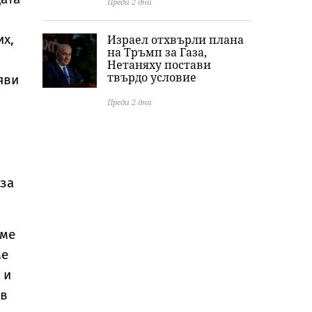
Преди 2 дни
их,
Израел отхвърли плана
на Тръмп за Газа,
Нетаняху постави
твърдо условие
яви
Преди 2 дни
 за
 ме
ме
 и
 в