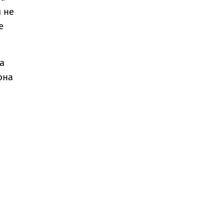
 не
е
а
она