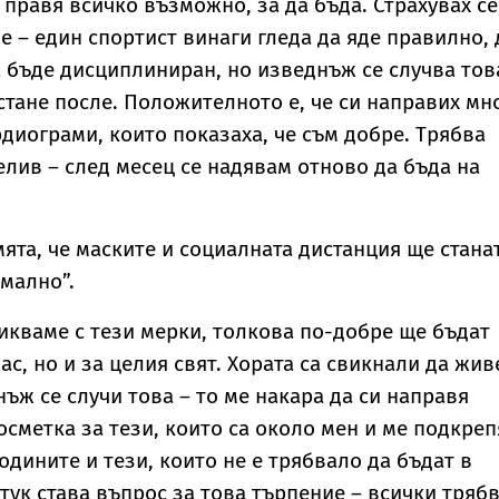
правя всичко възможно, за да бъда. Страхувах се
е – един спортист винаги гледа да яде правилно, 
а бъде дисциплиниран, но изведнъж се случва тов
стане после. Положителното е, че си направих мн
рдиограми, които показаха, че съм добре. Трябва
елив – след месец се надявам отново да бъда на
ята, че маските и социалната дистанция ще стана
рмално”.
икваме с тези мерки, толкова по-добре ще бъдат
ас, но и за целия свят. Хората са свикнали да жив
ъж се случи това – то ме накара да си направя
сметка за тези, които са около мен и ме подкреп
одините и тези, които не е трябвало да бъдат в
тук става въпрос за това търпение – всички тряб