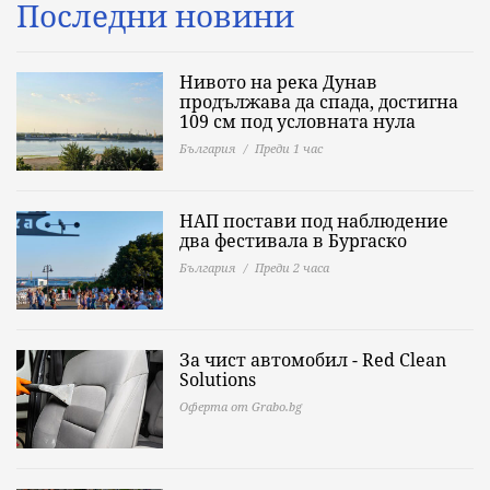
Последни новини
Нивото на река Дунав
продължава да спада, достигна
109 см под условната нула
България
Преди 1 час
НАП постави под наблюдение
два фестивала в Бургаско
България
Преди 2 часа
За чист автомобил - Red Clean
Solutions
Оферта от Grabo.bg