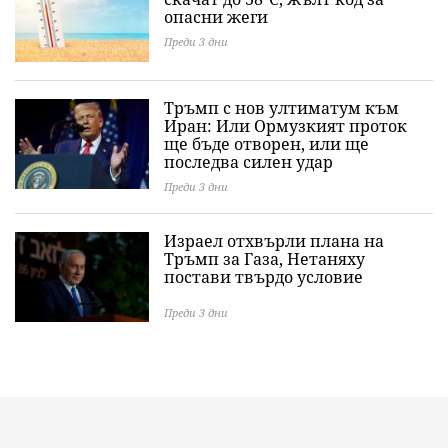
опасни жеги
Преди 3 дни
Тръмп с нов ултиматум към
Иран: Или Ормузкият проток
ще бъде отворен, или ще
последва силен удар
Преди 3 дни
Израел отхвърли плана на
Тръмп за Газа, Нетаняху
постави твърдо условие
Преди 3 дни