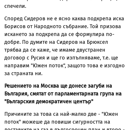
спечели.
Според Сидеров не е ясно каква подкрепа иска
Борисов от Народното събрание. Той призова
искането за подкрепа да се формулира по-
добре. По думите на Сидеров на Брюксел
трябва да се каже, че имаме двустранен
договор с Русия и ще го изпълняваме, т.е. ще
направим "Южен поток", защото това е изгодно
за страната ни.
Решението на Москва ще донесе загуби на
България, смятат от парламентарната група на
"
Българския демократичен център"
Причините за това са най-малко две - "Южен
поток" можеше да повиши сигурността на
доставките на газ в дългосрочен план и второ -