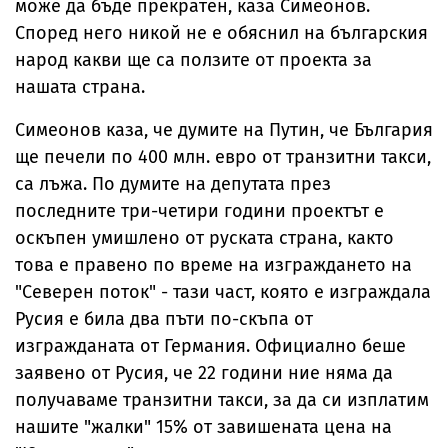
може да бъде прекратен, каза Симеонов.
Според него никой не е обяснил на българския
народ какви ще са ползите от проекта за
нашата страна.
Симеонов каза, че думите на Путин, че България
ще печели по 400 млн. евро от транзитни такси,
са лъжа. По думите на депутата през
последните три-четири години проектът е
оскъпен умишлено от руската страна, както
това е правено по време на изграждането на
"Северен поток" - тази част, която е изграждала
Русия е била два пъти по-скъпа от
изгражданата от Германия. Официално беше
заявено от Русия, че 22 години ние няма да
получаваме транзитни такси, за да си изплатим
нашите "жалки" 15% от завишената цена на