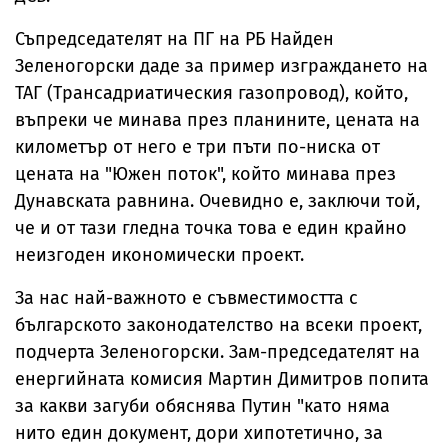
Съпредседателят на ПГ на РБ Найден
Зеленогорски даде за пример изграждането на
ТАГ (Трансадриатическия газопровод), който,
въпреки че минава през планините, цената на
километър от него е три пъти по-ниска от
цената на "Южен поток", който минава през
Дунавската равнина. Очевидно е, заключи той,
че и от тази гледна точка това е един крайно
неизгоден икономически проект.
За нас най-важното е съвместимостта с
българското законодателство на всеки проект,
подчерта Зеленогорски. Зам-председателят на
енергийната комисия Мартин Димитров попита
за какви загуби обяснява Путин "като няма
нито един документ, дори хипотетично, за