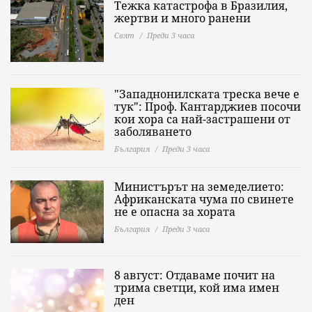
Тежка катастрофа в Бразилия,
жертви и много ранени
Свят
Преди 3 часа
"Западнонилската треска вече е
тук": Проф. Кантарджиев посочи
кои хора са най-застрашени от
заболяването
България
Преди 3 часа
Министърът на земеделието:
Африканската чума по свинете
не е опасна за хората
България
Преди 3 часа
8 август: Отдаваме почит на
трима светци, кой има имен
ден