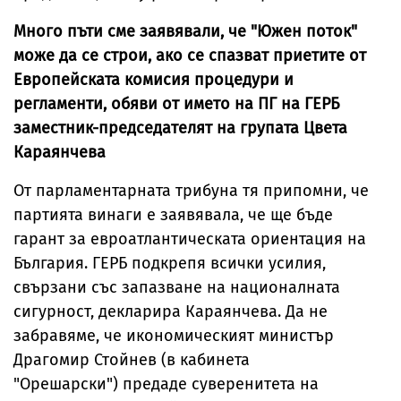
Много пъти сме заявявали, че "Южен поток"
може да се строи, ако се спазват приетите от
Европейската комисия процедури и
регламенти, обяви от името на ПГ на ГЕРБ
заместник-председателят на групата Цвета
Караянчева
Oт парламентарната трибуна тя припомни, че
партията винаги е заявявала, че ще бъде
гарант за евроатлантическата ориентация на
България. ГЕРБ подкрепя всички усилия,
свързани със запазване на националната
сигурност, декларира Караянчева. Да не
забравяме, че икономическият министър
Драгомир Стойнев (в кабинета
"Орешарски") предаде суверенитета на