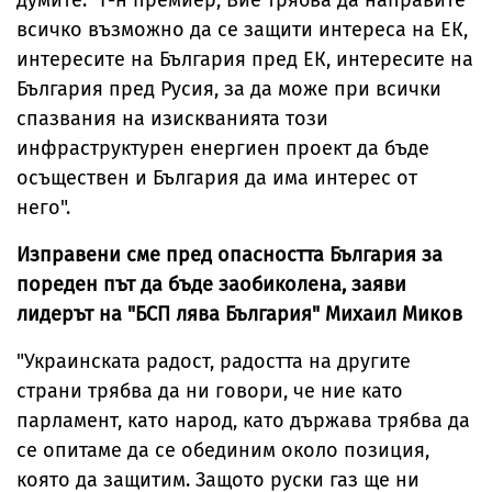
всичко възможно да се защити интереса на ЕК,
интересите на България пред ЕК, интересите на
България пред Русия, за да може при всички
спазвания на изискванията този
инфраструктурен енергиен проект да бъде
осъществен и България да има интерес от
него".
Изправени сме пред опасността България за
пореден път да бъде заобиколена, заяви
лидерът на "БСП лява България" Михаил Миков
"Украинската радост, радостта на другите
страни трябва да ни говори, че ние като
парламент, като народ, като държава трябва да
се опитаме да се обединим около позиция,
която да защитим. Защото руски газ ще ни