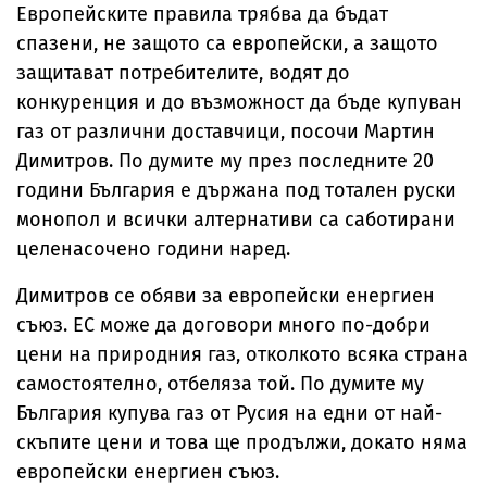
Европейските правила трябва да бъдат
спазени, не защото са европейски, а защото
защитават потребителите, водят до
конкуренция и до възможност да бъде купуван
газ от различни доставчици, посочи Мартин
Димитров. По думите му през последните 20
години България е държана под тотален руски
монопол и всички алтернативи са саботирани
целенасочено години наред.
Димитров се обяви за европейски енергиен
съюз. ЕС може да договори много по-добри
цени на природния газ, отколкото всяка страна
самостоятелно, отбеляза той. По думите му
България купува газ от Русия на едни от най-
скъпите цени и това ще продължи, докато няма
европейски енергиен съюз.