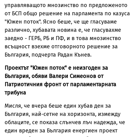
управляващото мнозинство по предложеното
от БСП общо решение на парламента по казуса
"Южен поток". Ясно беше, че ще гласуваме
различно, хубавата новина е, че гласувахме
заедно - ГЕРБ, РБ и ПФ, и в това мнозинство
всъщност взехме отговорното решение за
България, подчерта Радан Кънев.
Проектът "Южен поток" е неизгоден за
България, обяви Валери Симеонов от
Патриотичния фронт от парламентарната
трибуна
Мисля, че вчера беше един хубав ден за
България, най-сетне на хоризонта, измежду
облаците, се показа слънчев лъч надежда, че
един вреден за България енергиен проект