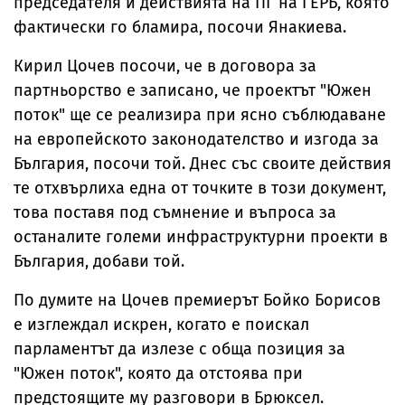
председателя и действията на ПГ на ГЕРБ, която
фактически го бламира, посочи Янакиева.
Кирил Цочев посочи, че в договора за
партньорство е записано, че проектът "Южен
поток" ще се реализира при ясно съблюдаване
на европейското законодателство и изгода за
България, посочи той. Днес със своите действия
те отхвърлиха една от точките в този документ,
това поставя под съмнение и въпроса за
останалите големи инфраструктурни проекти в
България, добави той.
По думите на Цочев премиерът Бойко Борисов
е изглеждал искрен, когато е поискал
парламентът да излезе с обща позиция за
"Южен поток", която да отстоява при
предстоящите му разговори в Брюксел.