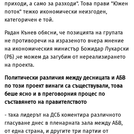
приходи, а само за разходи". Това прави "Южен
поток" тежко икономически неизгоден,
категоричен е той.
Радан Кънев обясни, че позицията на групата
не противоречи на изразеното вчера мнение
на икономическия министър Божидар Лукарски
(РБ) ,че можем да загубим от нереализирането
на проекта.
Политически различия между десницата и АБВ
по този проект винаги са съществували, това
беше ясно и в преговорния процес по
съставянето на правителството
- така лидерът на ДСБ коментира различното
гласуване днес в пленарната зала между АБВ,
от една страна, и другите три партии от