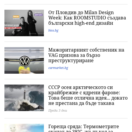
От Пловдив до Milan Design
Week: Как ROOMSTUDIO създава
български high-end дизайн
biss.bg
Мажоритарният собственик на
VAG призова за бързо
преструктуриране
carmarket.bg
СССР осея арктическото си
крайбрежие с ядрени фарове:
Това беше отлична идея... докато
не престана да бъде такава
Преди 3 дни
Гореща сряда: Термометрите
скачат до 38°C, жълт код за