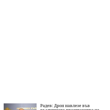
Радев: Дрон навлезе във
въздушното пространство на