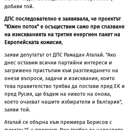
добави той.
ДПС последователно е заявявала, че проектът
"Южен поток" е осъществим само при спазване
на изискванията на третия енергиен пакет на
Европейската комисия
,
заяви депутатът от ДПС Рамадан Аталай. "Ако
днес оставим всички партийни интереси и
загрижено пристъпим към разглеждането на
онези въпроси, задачи и изисквания, които
това правителство трябва да постави пред ЕК и
пред Русия, ще бъдем на нивото на онова,
което очакват нашите избиратели и България",
заяви той.
Аталай се обърна към премиера Борисов с
думите: "Г-н премиер, Вие трябва да направите