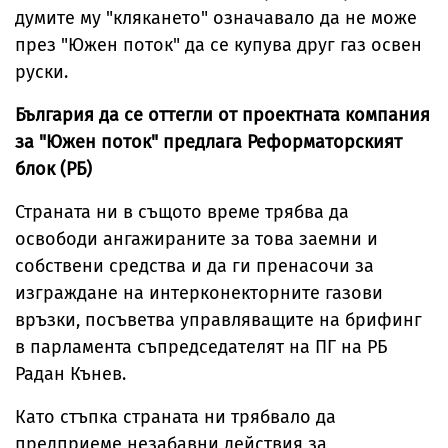
думите му "клякането" означавало да не може
през "Южен поток" да се купува друг газ освен
руски.
България да се оттегли от проектната компания
за "Южен поток" предлага Реформаторският
блок (РБ)
Страната ни в същото време трябва да
освободи ангажираните за това заемни и
собствени средства и да ги пренасочи за
изграждане на интерконекторните газови
връзки, посъветва управляващите на брифинг
в парламента съпредседателят на ПГ на РБ
Радан Кънев.
Като стъпка страната ни трябвало да
предприеме незабавни действия за