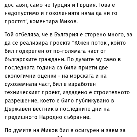
доставят, само че Турция и Гърция. Това е
недопустимо и поколенията няма да ни го
простят", коментира Миков.
Той отбеляза, че в България е сторено много, за
да се реализира проекта "Южен поток", който
бил подкрепен от по-голямата част от
българските граждани. По думите му само в
последната година са били приети две
екологични оценки - на морската и на
сухоземната част, бил е изработен
техническият проект, издадено е строителното
разрешение, което е било публикувано в
Държавен вестник в последните дни на
предишното Народно събрание.
По думите на Миков бил е осигурен и заем за