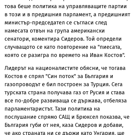
това беше политика на управляващите партии
в този и в предишния парламент, а предишният
министър-председател се съгласи след
намесата отвън на група американски
сенатори, коментира Сидеров. Той определи
случващото се като повторение на "пиесата,
която се разигра по времето на Иван Костов".
Лидерът на националистите обясни, че тогава
Костов е спрял "Син поток" за България и
газопроводът е бил построен за Турция. Сега
турската страна получава газ от Русия и става
все по-добре развиваща се държава, отбеляза
парламентаристът. Тази политика на
послушание спрямо САЩ и Брюксел показва, че
България губи от нея, каза Сидеров и добави,
че ако страната ни се държи като Унгария, ще