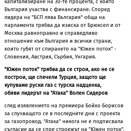
капитализиране на 30-те процента, с които
България участва с финансиране. Според
лидера на "БСП лява България" обща на
парламента трябва да изиска от Брюксел и от
Москва равноправно и справедливо
отношение към България и всички страни,
които губят от спирането на "Южен поток" -
Словения, Австрия, Сърбия, Унгария.
"Южен поток" трябва да се строи, ако не се
построи, ще спечели Турция, защото ще
купуваме руски газ с турска надценка,
обяви лидерът на "Атака" Волен Сидеров
след изявлението на премиера Бойко Борисов
за случващото се в последните дни с проекта
за газопровод. "Атака" никога не е подписвала
съгласие да се спре строежът на "Южен поток",