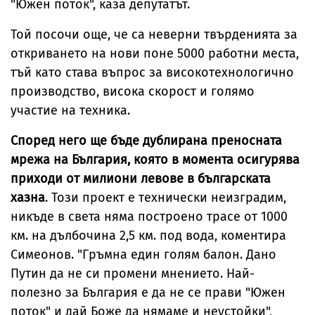
"Южен поток", каза депутатът.
Той посочи още, че са неверни твърденията за
откриването на нови поне 5000 работни места,
тъй като става въпрос за високотехнологично
производство, висока скорост и голямо
участие на техника.
Според него ще бъде дублирана преносната
мрежа на България, която в момента осигурява
приходи от милиони левове в българската
хазна
. Този проект е технически неизградим,
никъде в света няма построено трасе от 1000
км. на дълбочина 2,5 км. под вода, коментира
Симеонов. "Гръмна един голям балон. Дано
Путин да не си промени мнението. Най-
полезно за България е да не се прави "Южен
поток" и дай Боже да нямаме и неустойки",