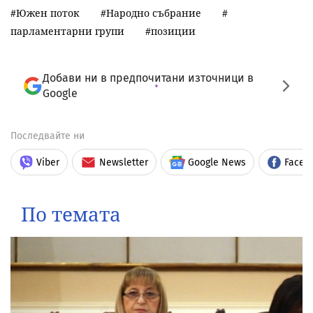
Южен поток
Народно събрание
парламентарни групи
позиции
Добави ни в предпочитани източници в
Google
Последвайте ни
Viber
Newsletter
Google News
Faceb
По темата