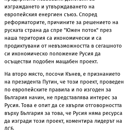
изграждането и утвърждаването на
европейския енергиен съюз. Според
реформаторите, причините за решението на
руската страна да спре "Южен поток" през
наша територия са икономически и са
продиктувани от невъзможността в сегашното
си икономическо положение Русия да
осъществи подобен мащабен проект.
На второ място, посочи Кънев, е признанието
на президента Путин, че този проект, проведен
по европейските правила и по изгоден за
България начин, не представлява интерес за
Русия. Това е опит да се хвърли отговорността
върху България за това, че Русия няма ресурса
да изгради този проект, коментира лидерът на
ДСБ.