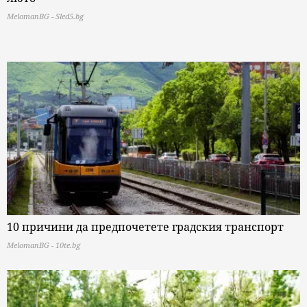
MelomanBG - Sled5.bg
10 причини да предпочетете градския транспорт
MelomanBG - 10te.bg