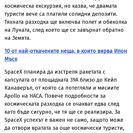
космическа екскурзия, но казва, че двамата
туристи вече са платили солидни депозити.
Тяхната разходка ще включва полет и обиколка
на Луната, след което ще се завърнат обратно
на Земята.
10 от най-откачените неща, в които вярва Илон
Мъск
SpaceX планира да изстреля ракетата с
капсулата от площадката 39A близо до Кейп
Канаверъл, от която са потегляли и мисиите
Apollo на НАСА. Повече подробности за
космическата разходка се очакват едва след
като бъде сигурно, че тя ще се реализира. За
SpaceX успехът е важен не само, защото може
да отвори вратата за още космически туристи,