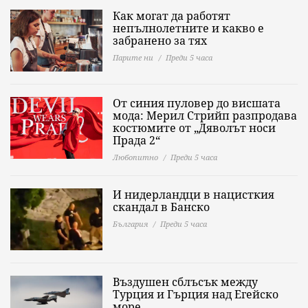
Как могат да работят
непълнолетните и какво е
забранено за тях
Парите ни
Преди 5 часа
От синия пуловер до висшата
мода: Мерил Стрийп разпродава
костюмите от „Дяволът носи
Прада 2“
Любопитно
Преди 5 часа
И нидерландци в нацисткия
скандал в Банско
България
Преди 5 часа
Въздушен сблъсък между
Турция и Гърция над Егейско
море