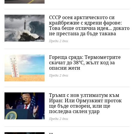
СССР осея арктическото си
крайбрежие с ядрени фарове:
Това беше отлична идея... докато
не престана да бъде такава
Преди 2 дни
Гореща сряда: Термометрите
скачат до 38°C, жълт код за
опасни жеги
Преди 2 дни
Тръмп с нов ултиматум към
Иран: Или Ормузкият проток
ще бъде отворен, или ще
последва силен удар
Преди 2 дни