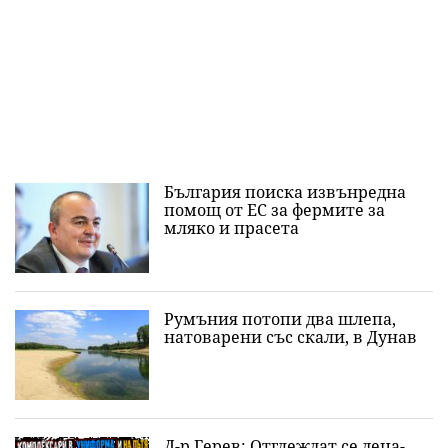
България поиска извънредна
помощ от ЕС за фермите за
мляко и прасета
Румъния потопи два шлепа,
натоварени със скали, в Дунав
Д-р Герев: Отглеждат се деца-