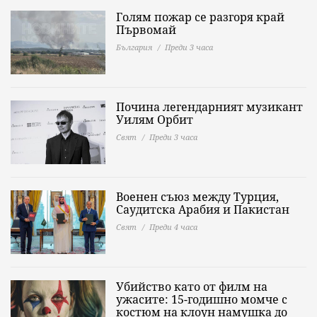
Голям пожар се разгоря край
Първомай
България
Преди 3 часа
Почина легендарният музикант
Уилям Орбит
Свят
Преди 3 часа
Военен съюз между Турция,
Саудитска Арабия и Пакистан
Свят
Преди 4 часа
Убийство като от филм на
ужасите: 15-годишно момче с
костюм на клоун намушка до