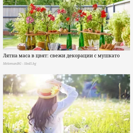
Лятна маса в цвят: свежи декорации с мушкато
MelomanBG - Sled5.bg