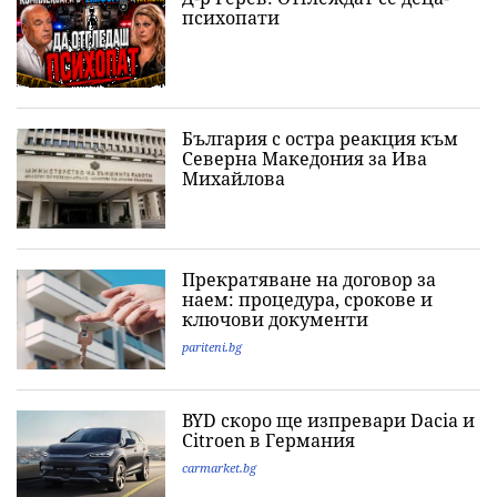
психопати
България с остра реакция към
Северна Македония за Ива
Михайлова
Прекратяване на договор за
наем: процедура, срокове и
ключови документи
pariteni.bg
BYD скоро ще изпревари Dacia и
Citroеn в Германия
carmarket.bg