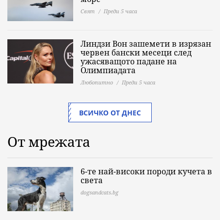
Свят
Преди 5 часа
Линдзи Вон зашемети в изрязан
червен бански месеци след
ужасяващото падане на
Олимпиадата
Любопитно
Преди 5 часа
ВСИЧКО ОТ ДНЕС
От мрежата
6-те най-високи породи кучета в
света
dogsandcats.bg