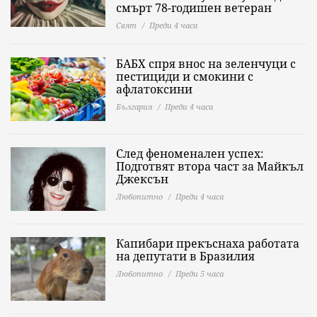
смърт 78-годишен ветеран
Свят
Преди 4 часа
БАБХ спря внос на зеленчуци с
пестициди и смокини с
афлатоксини
България
Преди 4 часа
След феноменален успех:
Подготвят втора част за Майкъл
Джексън
Любопитно
Преди 4 часа
Капибари прекъснаха работата
на депутати в Бразилия
Любопитно
Преди 5 часа