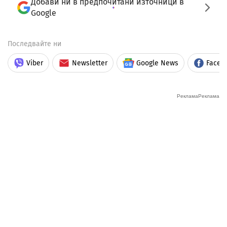
Добави ни в предпочитани източници в
Google
Последвайте ни
Viber
Newsletter
Google News
Faceb