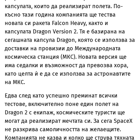
капсулата, които да реализират полета. По-
късно тази година компанията ще тества
новата си ракета Falcon Heavy, както и
капсулата Dragon Version 2. Тя е базирана на
сегашната капсула Dragon, която се използва за
доставки на провизии до Международната
космическа станция (МКС). Новата версия ще
има седалки и възможност да превозва хора,
като целта ѝ е да се използва за астронавтите
на МКС.
Едва след като успешно преминат всички
тестове, включително поне един полет на
Dragon 2 с екипаж, космическите туристи ще
могат да реализират мечтата си. За сега SpaceX
не разкрива самоличността на желаещите.
Компанията не казва и колко ще струва тяхната