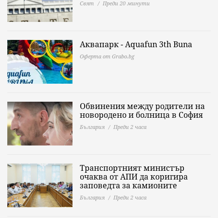
Свят
Преди 20 минути
Аквапарк - Aquafun 3th Buna
Оферта от Grabo.bg
Обвинения между родители на
новородено и болница в София
България
Преди 2 часа
Транспортният министър
очаква от АПИ да коригира
заповедта за камионите
България
Преди 2 часа