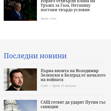
Израел отхвърли плана на
Тръмп за Газа, Нетаняху
постави твърдо условие
Преди 2 дни
Последни новини
Първа визита на Володимир
Зеленски в Белград от началото
на войната
Свят
Преди 11 минути
САЩ готвят да ударят Путин със
санкции