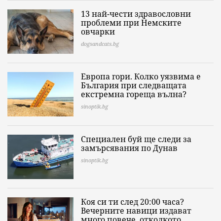
13 най-чести здравословни
проблеми при Немските
овчарки
dogsandcats.bg
Европа гори. Колко уязвима е
България при следващата
екстремна гореща вълна?
sinoptik.bg
Специален буй ще следи за
замърсявания по Дунав
sinoptik.bg
Коя си ти след 20:00 часа?
Вечерните навици издават
много повече, отколкото