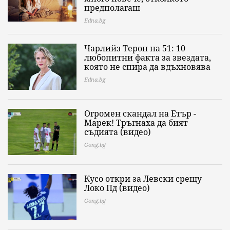
предполагаш
Edna.bg
Чарлийз Терон на 51: 10
любопитни факта за звездата,
която не спира да вдъхновява
Edna.bg
Огромен скандал на Етър -
Марек! Тръгнаха да бият
съдията (видео)
Gong.bg
Кусо откри за Левски срещу
Локо Пд (видео)
Gong.bg