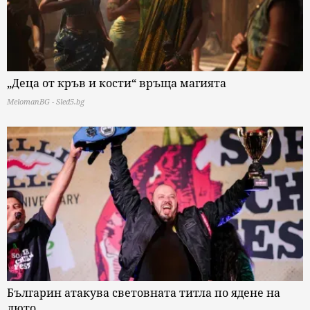
„Деца от кръв и кости“ връща магията
MelomanBG - Sled5.bg
Българин атакува световната титла по ядене на
люто