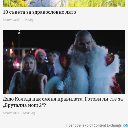
10 съвета за здравословно лято
MelomanBG - 10te.bg
Дядо Коледа пак сменя правилата. Готови ли сте за
„Брутална нощ 2“?
MelomanBG - Sled5.bg
Препоръчано от Content Exchange