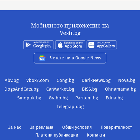
Мобилното приложение на
Vesti.bg
Четете ни в Google News
Abv.bg
Vbox7.com
Gong.bg
DarikNews.bg
Nova.bg
DogsAndCats.bg
CarMarket.bg
BISS.bg
Ohnamama.bg
Sinoptik.bg
Grabo.bg
Pariteni.bg
Edna.bg
Telegraph.bg
За нас
За реклама
Общи условия
Поверителност
Платени публикации
Контакти