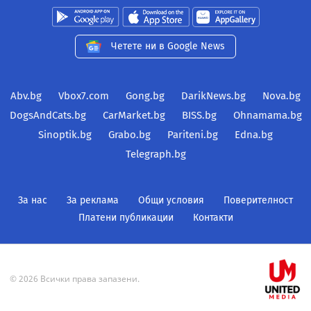
Четете ни в Google News
Abv.bg
Vbox7.com
Gong.bg
DarikNews.bg
Nova.bg
DogsAndCats.bg
CarMarket.bg
BISS.bg
Ohnamama.bg
Sinoptik.bg
Grabo.bg
Pariteni.bg
Edna.bg
Telegraph.bg
За нас
За реклама
Общи условия
Поверителност
Платени публикации
Контакти
© 2026 Всички права запазени.