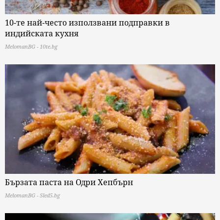
10-те най-често използвани подправки в
индийската кухня
MelomanBG - 10te.bg
Бързата паста на Одри Хепбърн
MelomanBG - Sled5.bg