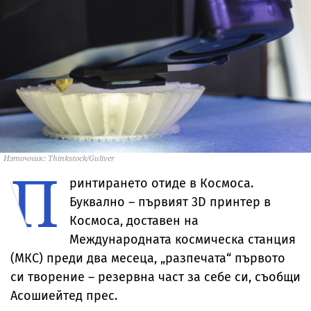
Източник: Thinkstock/Guliver
П
ринтирането отиде в Космоса.
Буквално – първият 3D принтер в
Космоса, доставен на
Международната космическа станция
(МКС) преди два месеца, „разпечата“ първото
си творение – резервна част за себе си, съобщи
Асошиейтед прес.