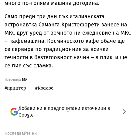
много по-голяма машина догодина.
Само преди три дни пък италианската
астронавтка Саманта Кристофорети занесе на
МКС друг уред от земното ни ежедневие на МКС
– кафемашина. Космическото кафе обаче ще
се сервира по традиционния за всички
течности в безтегловност начин – в плик, и ще
се пие със сламка.
Източник:
БТА
принтер
Космос
Добави ни в предпочитани източници в
Google
Последвайте ни