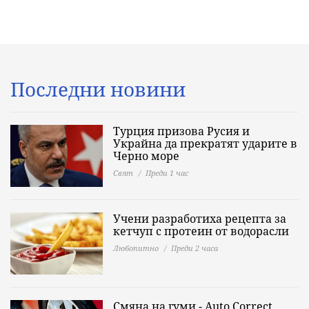
Последни новини
Турция призова Русия и
Украйна да прекратят ударите в
Черно море
Свят
Преди 1 час
Учени разработиха рецепта за
кетчуп с протеин от водорасли
Любопитно
Преди 2 часа
Смяна на гуми - Auto Correct