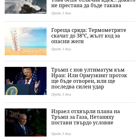
не престана да бъде такава
Преди 3 дни
Гореща сряда: Термометрите
скачат до 38°C, жълт код за
опасни жеги
Преди 3 дни
Тръмп с нов ултиматум към
Иран: Или Ормузкият проток
ще бъде отворен, или ще
последва силен удар
Преди 3 дни
Израел отхвърли плана на
Тръмп за Газа, Нетаняху
постави твърдо условие
Преди 3 дни