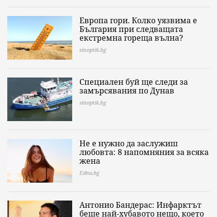
Европа гори. Колко уязвима е
България при следващата
екстремна гореща вълна?
sinoptik.bg
Специален буй ще следи за
замърсявания по Дунав
sinoptik.bg
Не е нужно да заслужиш
любовта: 8 напомняния за всяка
жена
Edna.bg
Антонио Бандерас: Инфарктът
беше най-хубавото нещо, което