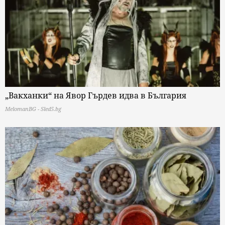
„Вакханки“ на Явор Гърдев идва в България
MelomanBG - Sled5.bg