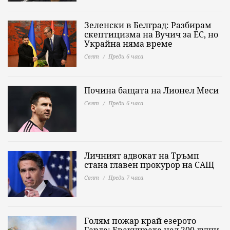
Зеленски в Белград: Разбирам
скептицизма на Вучич за ЕС, но
Украйна няма време
Свят
Преди 6 часа
Почина бащата на Лионел Меси
Свят
Преди 6 часа
Личният адвокат на Тръмп
стана главен прокурор на САЩ
Свят
Преди 7 часа
Голям пожар край езерото