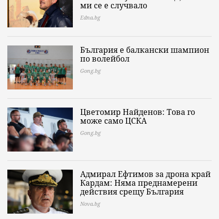
ми се е случвало
Edna.bg
България е балкански шампион
по волейбол
Gong.bg
Цветомир Найденов: Това го
може само ЦСКА
Gong.bg
Адмирал Ефтимов за дрона край
Кардам: Няма преднамерени
действия срещу България
Nova.bg