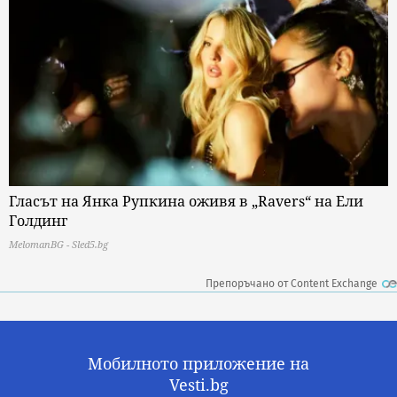
Гласът на Янка Рупкина оживя в „Ravers“ на Ели
Голдинг
MelomanBG - Sled5.bg
Препоръчано от Content Exchange
Мобилното приложение на
Vesti.bg