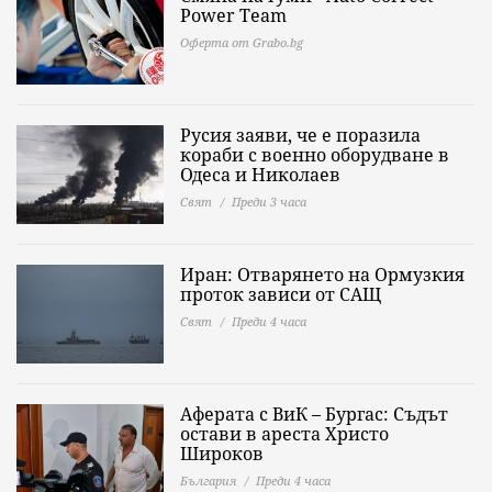
Power Теаm
Оферта от Grabo.bg
Русия заяви, че е поразила
кораби с военно оборудване в
Одеса и Николаев
Свят
Преди 3 часа
Иран: Отварянето на Ормузкия
проток зависи от САЩ
Свят
Преди 4 часа
Аферата с ВиК – Бургас: Съдът
остави в ареста Христо
Широков
България
Преди 4 часа