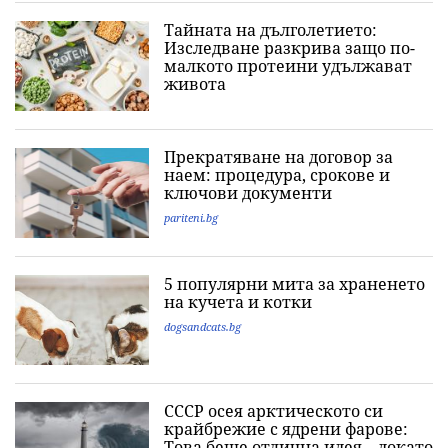
Тайната на дълголетието:
Изследване разкрива защо по-
малкото протеини удължават
живота
Прекратяване на договор за
наем: процедура, срокове и
ключови документи
pariteni.bg
5 популярни мита за храненето
на кучета и котки
dogsandcats.bg
СССР осея арктическото си
крайбрежие с ядрени фарове:
Това беше отлична идея... докато