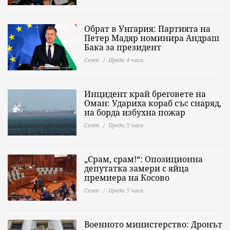
Обрат в Унгария: Партията на
Петер Мадяр номинира Андраш
Бака за президент
Свят
Преди 4 часа
Инцидент край бреговете на
Оман: Удариха кораб със снаряд,
на борда избухна пожар
Свят
Преди 5 часа
„Срам, срам!“: Опозиционна
депутатка замери с яйца
премиера на Косово
Свят
Преди 5 часа
Военното министерство: Дронът