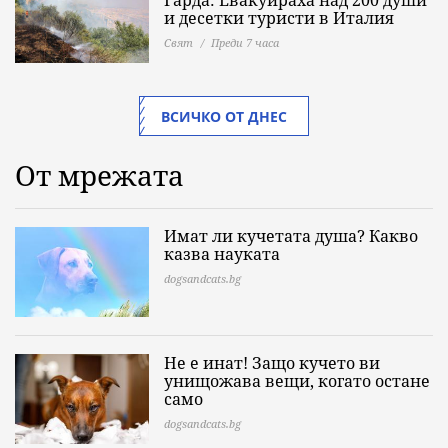
Гарда: Евакуираха над 200 души
и десетки туристи в Италия
Свят
Преди 7 часа
ВСИЧКО ОТ ДНЕС
От мрежата
Имат ли кучетата душа? Какво
казва науката
dogsandcats.bg
Не е инат! Защо кучето ви
унищожава вещи, когато остане
само
dogsandcats.bg