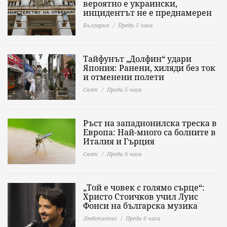
вероятно е украински,
инцидентът не е преднамерен
България
Преди 5 часа
Тайфунът „Долфин“ удари
Япония: Ранени, хиляди без ток
и отменени полети
Свят
Преди 5 часа
Ръст на западнонилска треска в
Европа: Най-много са болните в
Италия и Гърция
Свят
Преди 6 часа
„Той е човек с голямо сърце“:
Христо Стоичков учил Луис
Фонси на българска музика
Любопитно
Преди 6 часа