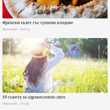
Френски галет със сушени плодове
MelomanBG - Sled5.bg
10 съвета за здравословно лято
MelomanBG - 10te.bg