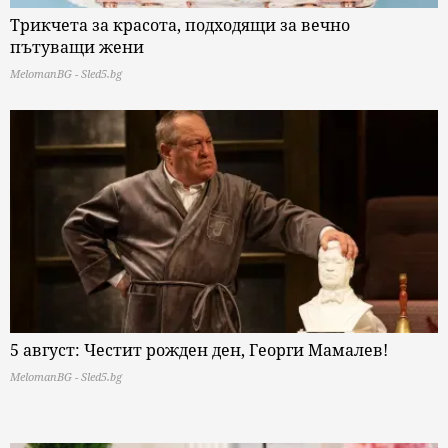
Трикчета за красота, подходящи за вечно
пътуващи жени
MelomanBG - Sled5.bg
5 август: Честит рожден ден, Георги Мамалев!
MelomanBG - Sled5.bg