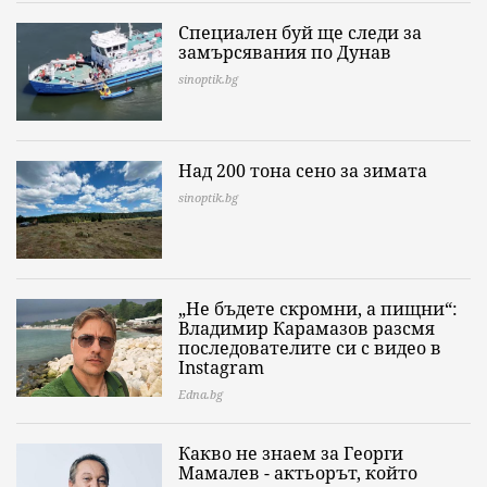
Специален буй ще следи за
замърсявания по Дунав
sinoptik.bg
Над 200 тона сено за зимата
sinoptik.bg
„Не бъдете скромни, а пищни“:
Владимир Карамазов разсмя
последователите си с видео в
Instagram
Edna.bg
Какво не знаем за Георги
Мамалев - актьорът, който