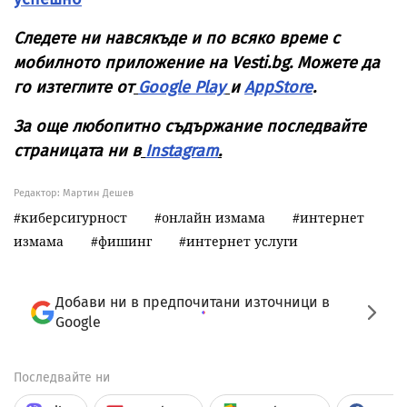
Следете ни навсякъде и по всяко време с
мобилното приложение на Vesti.bg. Можете да
го изтеглите от
Google Play
и
AppStore
.
За още любопитно съдържание последвайте
страницата ни в
Instagram
.
Редактор: Мартин Дешев
киберсигурност
онлайн измама
интернет
измама
фишинг
интернет услуги
Добави ни в предпочитани източници в
Google
Последвайте ни