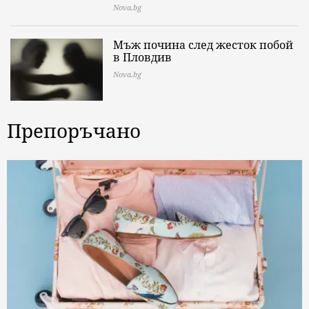
Nova.bg
Мъж почина след жесток побой
в Пловдив
Nova.bg
Препоръчано