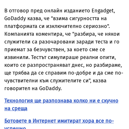
В отговор пред онлайн изданието Engadget,
GoDaddy казва, че "взима сигурността на
платформата си изключително сериозно".
Компанията коментира, че "разбира, че някои
служители са разочаровани заради теста и го
приемат за безчувствен, за което сме се
извинили. Тестът симулираше реални опити,
които се разпространяват днес, но разбираме,
ще трябва да се справим по-добре и да сме по-
чувствителни към служителите си", казва
говорител на GoDaddy.
Технология ще разпознава колко ни е скучно
на среща
Ботовете в Интернет имитират хора все по-
успешно