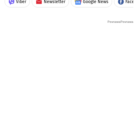
Viber
Newsletter
Google News
Faceb