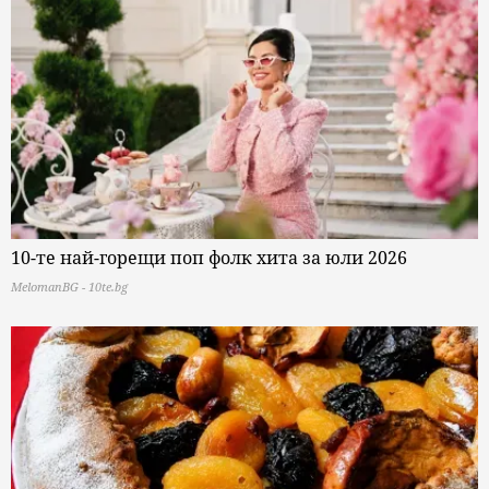
10-те най-горещи поп фолк хита за юли 2026
MelomanBG - 10te.bg