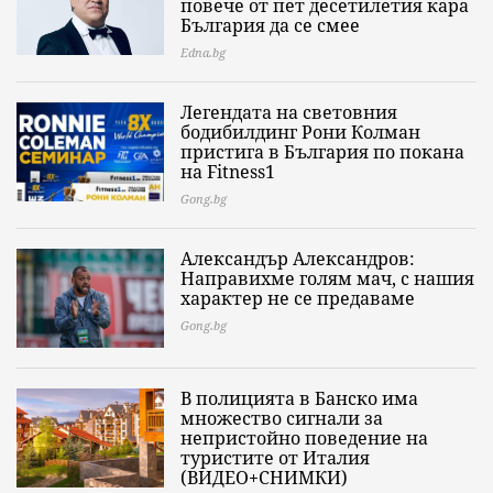
повече от пет десетилетия кара
България да се смее
Edna.bg
Легендата на световния
бодибилдинг Рони Колман
пристига в България по покана
на Fitness1
Gong.bg
Александър Александров:
Направихме голям мач, с нашия
характер не се предаваме
Gong.bg
В полицията в Банско има
множество сигнали за
непристойно поведение на
туристите от Италия
(ВИДЕО+СНИМКИ)