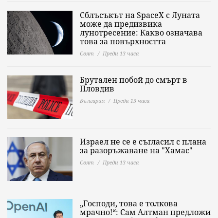
Сблъсъкът на SpaceX с Луната
може да предизвика
лунотресение: Какво означава
това за повърхността
Свят
Преди 13 часа
Брутален побой до смърт в
Пловдив
България
Преди 13 часа
Израел не се е съгласил с плана
за разоръжаване на "Хамас"
Свят
Преди 13 часа
„Господи, това е толкова
мрачно!“: Сам Алтман предложи