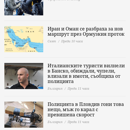
Иран и Оман се разбраха за нов
маршрут през Ормузкия проток
Свят
Преди 10 часа
Италианските туристи вилнели
в Банско, обиждали, чупели,
влизали в имоти, съобщиха от
полицията
България
Преди 11 часа
Полицията в Пловдив гони това
нещо, мъж го карал с
превишена скорост
България
Преди 11 часа