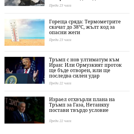
Преди 23 часа
Гореща сряда: Термометрите
скачат до 38°C, жълт код за
опасни жеги
Преди 23 часа
Тръмп с нов ултиматум към
Иран: Или Ормузкият проток
ще бъде отворен, или ще
последва силен удар
Преди 22 часа
Израел отхвърли плана на
Тръмп за Газа, Нетаняху
постави твърдо условие
Преди 22 часа