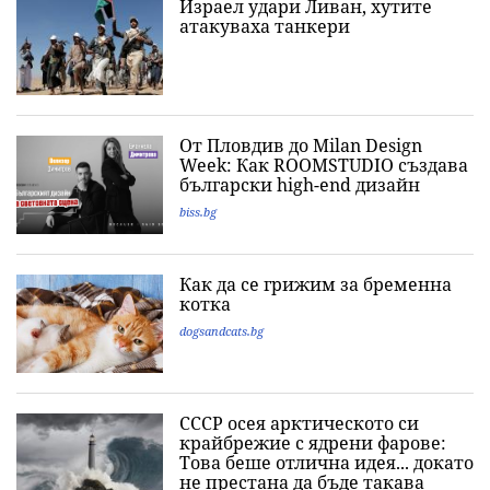
Израел удари Ливан, хутите
атакуваха танкери
От Пловдив до Milan Design
Week: Как ROOMSTUDIO създава
български high-end дизайн
biss.bg
Как да се грижим за бременна
котка
dogsandcats.bg
СССР осея арктическото си
крайбрежие с ядрени фарове:
Това беше отлична идея... докато
не престана да бъде такава