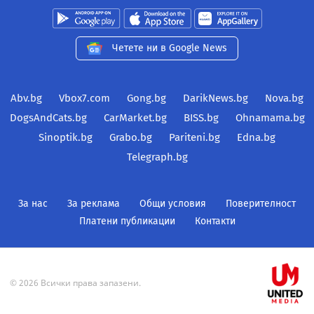
Четете ни в Google News
Abv.bg
Vbox7.com
Gong.bg
DarikNews.bg
Nova.bg
DogsAndCats.bg
CarMarket.bg
BISS.bg
Ohnamama.bg
Sinoptik.bg
Grabo.bg
Pariteni.bg
Edna.bg
Telegraph.bg
За нас
За реклама
Общи условия
Поверителност
Платени публикации
Контакти
© 2026 Всички права запазени.