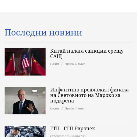
Последни новини
Китай налага санкции срещу
САЩ
Свят
Преди 6 часа
Инфантино предложил финала
на Световното на Мароко за
подкрепа
Свят
Преди 7 часа
ГТП - ГТП Еврочек
Оферта от Grabo.bg