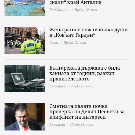
скали“ край Анталия
Любопитно
Преди 12 часа
Жена рани с нож няколко души
в „Ковънт Гардън“
Свят
Преди 12 часа
Българската държава е била
хакната от години, разкри
правителството
България
Преди 12 часа
Сметната палата почва
проверка на Делян Пеевски за
конфликт на интереси
България
Преди 13 часа