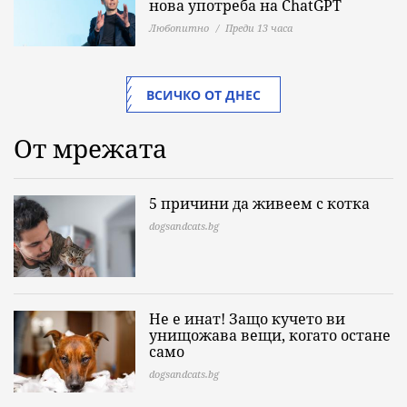
нова употреба на ChatGPT
Любопитно
Преди 13 часа
ВСИЧКО ОТ ДНЕС
От мрежата
5 причини да живеем с котка
dogsandcats.bg
Не е инат! Защо кучето ви
унищожава вещи, когато остане
само
dogsandcats.bg