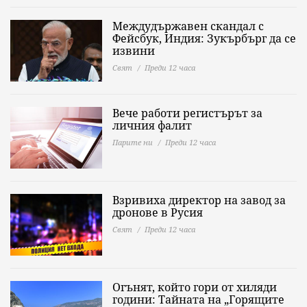
Междудържавен скандал с
Фейсбук, Индия: Зукърбърг да се
извини
Свят
Преди 12 часа
Вече работи регистърът за
личния фалит
Парите ни
Преди 12 часа
Взривиха директор на завод за
дронове в Русия
Свят
Преди 12 часа
Огънят, който гори от хиляди
години: Тайната на „Горящите