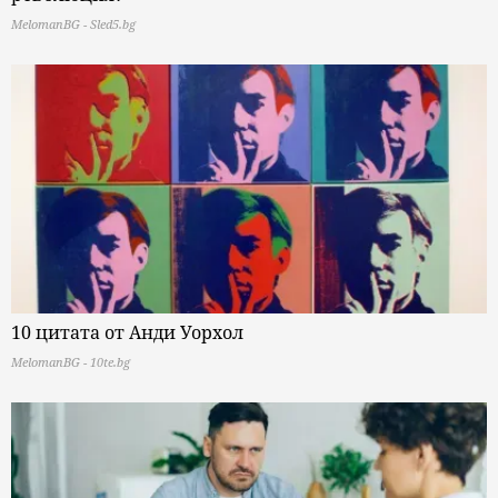
MelomanBG - Sled5.bg
10 цитата от Анди Уорхол
MelomanBG - 10te.bg