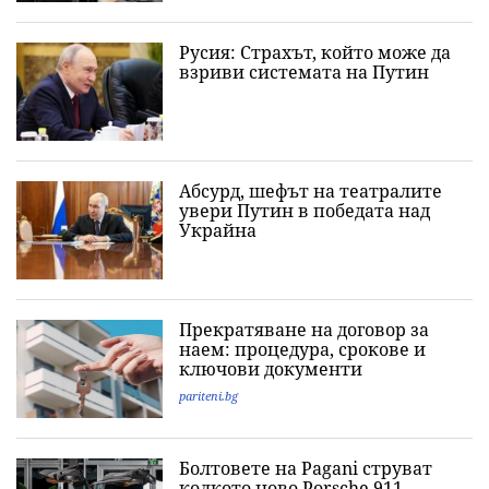
Русия: Страхът, който може да
взриви системата на Путин
Абсурд, шефът на театралите
увери Путин в победата над
Украйна
Прекратяване на договор за
наем: процедура, срокове и
ключови документи
pariteni.bg
Болтовете на Pagani струват
колкото ново Porsche 911