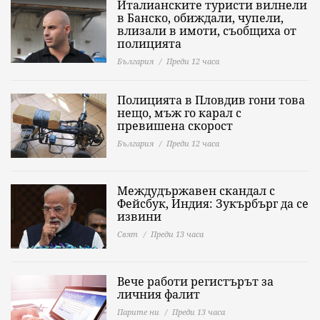
Италианските туристи вилнели
в Банско, обиждали, чупели,
влизали в имоти, съобщиха от
полицията
България
Преди 12 часа
Полицията в Пловдив гони това
нещо, мъж го карал с
превишена скорост
България
Преди 12 часа
Междудържавен скандал с
Фейсбук, Индия: Зукърбърг да се
извини
Свят
Преди 13 часа
Вече работи регистърът за
личния фалит
Парите ни
Преди 13 часа