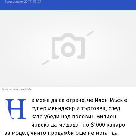
1 декември 2017, 08:27
Източник: netinfo
Н
е може да се отрече, че Илон Мъск е
супер мениджър и търговец, след
като убеди над половин милион
човека да му дадат по $1000 капаро
за модел, чиито продажби още не могат да