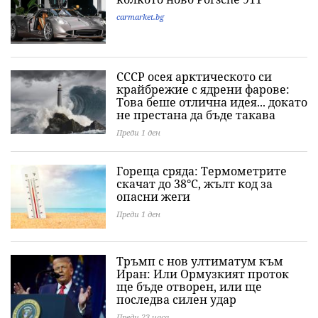
carmarket.bg
СССР осея арктическото си
крайбрежие с ядрени фарове:
Това беше отлична идея... докато
не престана да бъде такава
Преди 1 ден
Гореща сряда: Термометрите
скачат до 38°C, жълт код за
опасни жеги
Преди 1 ден
Тръмп с нов ултиматум към
Иран: Или Ормузкият проток
ще бъде отворен, или ще
последва силен удар
Преди 23 часа