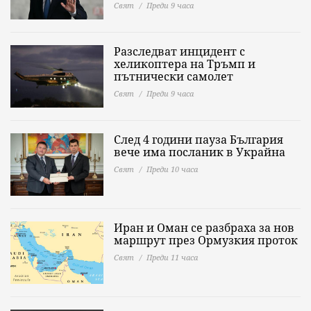
Свят
Преди 9 часа
Разследват инцидент с
хеликоптера на Тръмп и
пътнически самолет
Свят
Преди 9 часа
След 4 години пауза България
вече има посланик в Украйна
Свят
Преди 10 часа
Иран и Оман се разбраха за нов
маршрут през Ормузкия проток
Свят
Преди 11 часа