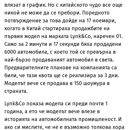
влязат в график. Но с китайското чудо все още
никой не може да се пребори. Поредното
потвърждение за това дойде на 17 ноември,
когато в Китай стартираха продажбите на
първия модел на марката Lynk&Co, наречен 01.
Само за 2 минути и 17 секунди бяха продадени
6000 автомобила, с което той се превърна в
най-бързо продаваният автомобил в света.
Предварителните планове на компанията са
били, че тази квота ще се реализира за 3 дни.
Моделът вече се продава в 150 шоумура в
страната.
Lynk&Co показа модела си преди почти 1
година, а ето че моделът вече влезе в
историята на автомобилната промишленост. И
ако си мислите, че не е възможно толкова хора