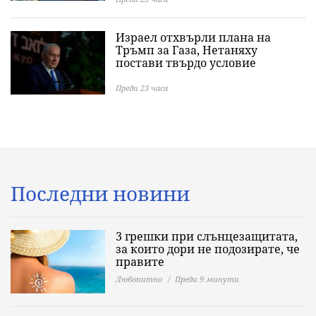
Израел отхвърли плана на
Тръмп за Газа, Нетаняху
постави твърдо условие
Преди 23 часа
Последни новини
3 грешки при слънцезащитата,
за които дори не подозирате, че
правите
Любопитно
Преди 9 минути