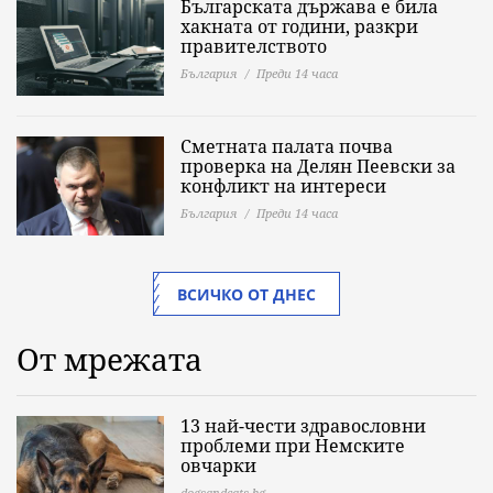
Българската държава е била
хакната от години, разкри
правителството
България
Преди 14 часа
Сметната палата почва
проверка на Делян Пеевски за
конфликт на интереси
България
Преди 14 часа
ВСИЧКО ОТ ДНЕС
От мрежата
13 най-чести здравословни
проблеми при Немските
овчарки
dogsandcats.bg