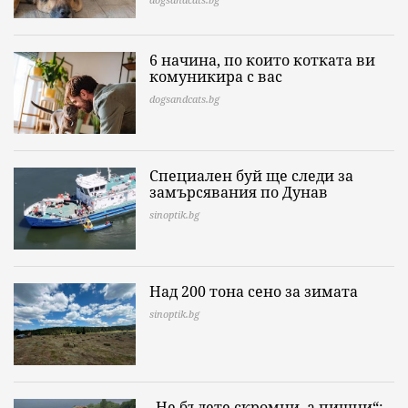
6 начина, по които котката ви
комуникира с вас
dogsandcats.bg
Специален буй ще следи за
замърсявания по Дунав
sinoptik.bg
Над 200 тона сено за зимата
sinoptik.bg
„Не бъдете скромни, а пищни“: