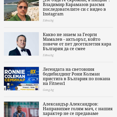
Владимир Карамазов разсмя
последователите си с видео в
Instagram
Edna.bg
Какво не знаем за Георги
Мамалев - актьорът, който
повече от пет десетилетия кара
България да се смее
Edna.bg
Легендата на световния
бодибилдинг Рони Колман
пристига в България по покана
на Fitness1
Gong.bg
Александър Александров:
Направихме голям мач, с нашия
характер не се предаваме