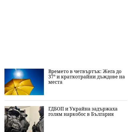
Времето в четвъртък: Жега до
37° и краткотрайни дъждове на
места
ГДБОП и Украйна задържаха
голям наркобос в България