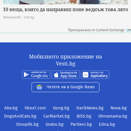
10 неща, които да направиш поне веднъж това лято
MelomanBG - 10te.bg
Препоръчано от Content Exchange
Мобилното приложение на
Vesti.bg
Четете ни в Google News
Abv.bg
Vbox7.com
Gong.bg
DarikNews.bg
Nova.bg
DogsAndCats.bg
CarMarket.bg
BISS.bg
Ohnamama.bg
Sinoptik.bg
Grabo.bg
Pariteni.bg
Edna.bg