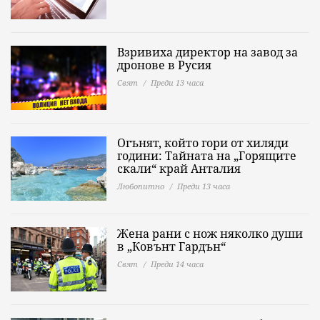
Взривиха директор на завод за
дронове в Русия
Свят
Преди 13 часа
Огънят, който гори от хиляди
години: Тайната на „Горящите
скали“ край Анталия
Любопитно
Преди 13 часа
Жена рани с нож няколко души
в „Ковънт Гардън“
Свят
Преди 14 часа