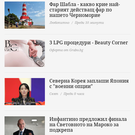
Фар Шабла - какво крие най-
старият действащ фар по
нашето Черноморие
Любопитно
Преди 10 минути
3 LPG процедури - Beauty Corner
Оферта от Grabo.bg
Северна Корея заплаши Япония
с "военни опции"
Свят
Преди 8 часа
Инфантино предложил финала
на Световното на Мароко за
подкрепа