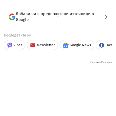
Добави ни в предпочитани източници в
Google
Последвайте ни
Viber
Newsletter
Google News
Faceb