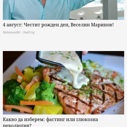
4 август: Честит рожден ден, Веселин Маринов!
MelomanBG - Sled5.bg
Какво да изберем: фастинг или глюкозна
революция?