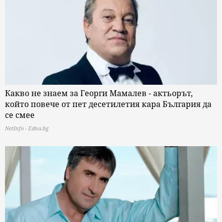
Какво не знаем за Георги Мамалев - актьорът,
който повече от пет десетилетия кара България да
се смее
NetInfo - Edna.bg