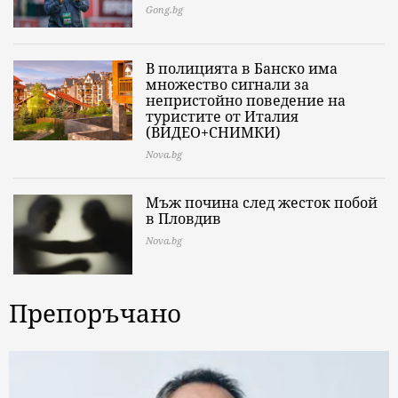
Gong.bg
В полицията в Банско има
множество сигнали за
непристойно поведение на
туристите от Италия
(ВИДЕО+СНИМКИ)
Nova.bg
Мъж почина след жесток побой
в Пловдив
Nova.bg
Препоръчано