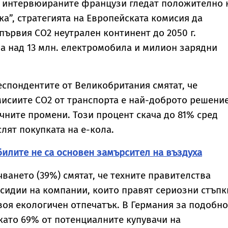
т интервюираните французи гледат положително 
лка”, стратегията на Европейската комисия да
първия СО2 неутрален континент до 2050 г.
а над 13 млн. електромобила и милион зарядни
респондентите от Великобритания смятат, че
исиите CO2 от транспорта е най-доброто решение
чните промени. Този процент скача до 81% сред
лят покупката на е-кола.
илите не са основен замърсител на въздуха
чването (39%) смятат, че техните правителства
бсидии на компании, които правят сериозни стъпк
воя екологичен отпечатък. В Германия за подобно
като 69% от потенциалните купувачи на