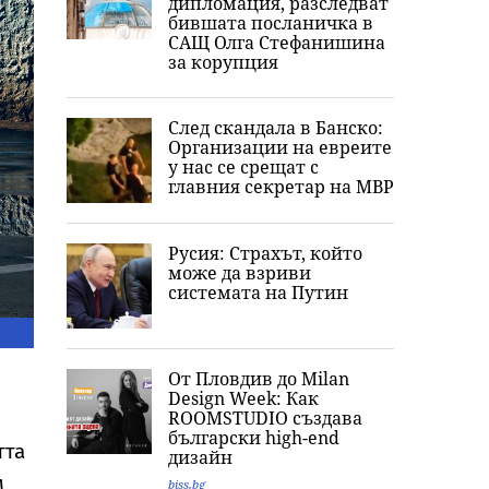
дипломация, разследват
бившата посланичка в
САЩ Олга Стефанишина
за корупция
След скандала в Банско:
Организации на евреите
у нас се срещат с
главния секретар на МВР
Русия: Страхът, който
може да взриви
системата на Путин
От Пловдив до Milan
Design Week: Как
ROOMSTUDIO създава
български high-end
тта
дизайн
м
biss.bg