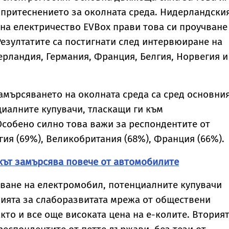
 притеснението за околната среда. Нидерландски
 на електричество EVBox прави това си проучване
 Резултатите са постигнати след интервюиране на
ерландия, Германия, Франция, Белгия, Норвегия и
амърсяването на околната среда са сред основни
иалните купувачи, тласкащи ги към
собено силно това важи за респондентите от
гия (69%), Великобритания (68%), Франция (66%).
кът замърсява повече от автомобилите
уване на електромобил, потенциалните купувачи
ията за слаборазвитата мрежа от обществени
кто и все още високата цена на е-колите. Втория