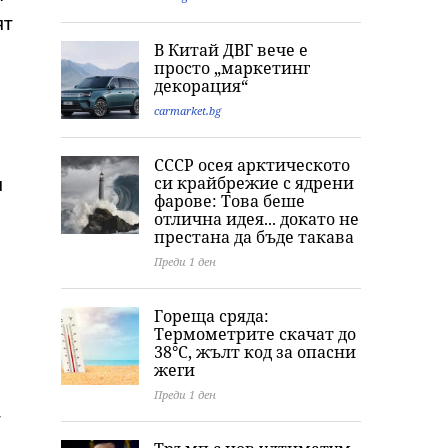
ят
В Китай ДВГ вече е
просто „маркетинг
декорация“
carmarket.bg
СССР осея арктическото
си крайбрежие с ядрени
я
фарове: Това беше
отлична идея... докато не
престана да бъде такава
Преди 1 ден
Гореща сряда:
Термометрите скачат до
38°C, жълт код за опасни
жеги
Преди 1 ден
т