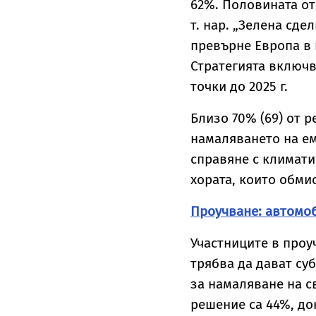
62%. Половината о
т. нар. „Зелена сде
превърне Европа в 
Стратегията включв
точки до 2025 г.
Близо 70% (69) от 
намаляването на ем
справяне с климати
хората, които обмис
Проучване: автомоб
Участниците в проу
трябва да дават су
за намаляване на с
решение са 44%, до