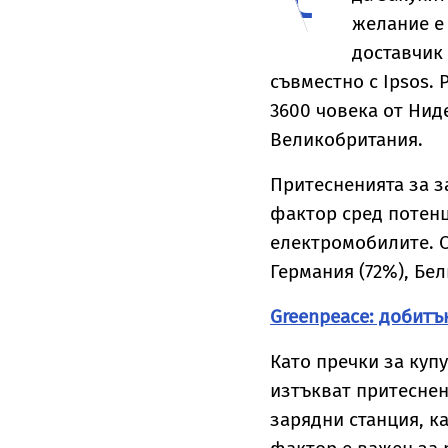
желание е
доставчик
съвместно с Ipsos.
3600 човека от Нид
Великобритания.
Притесненията за з
фактор сред потенц
електромобилите. О
Германия (72%), Бел
Greenpeace: добитъ
Като пречки за куп
изтъкват притеснен
зарядни станция, ка