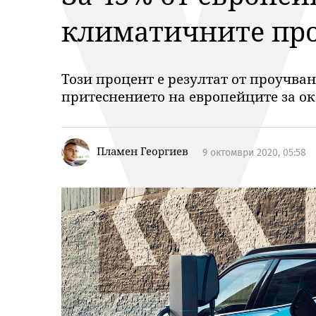
климатичните пр
Този процент е резултат от проучва
притеснението на европейците за ок
Пламен Георгиев
9 октомври 2020, 05:58