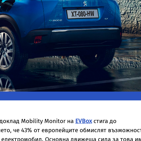
оклад Mobility Monitor на
EVBox
стига до
ето, че 43% от европейците обмислят възможнос
т електромобил. Основна движеща сила за това и