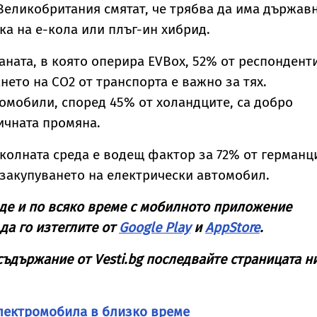
еликобритания смятат, че трябва да има държав
ка на е-кола или плъг-ин хибрид.
аната, в която оперира EVBox, 52% от респондент
нето на CO2 от транспорта е важно за тях.
омобили, според 45% от холандците, са добро
ичната промяна.
колната среда е водещ фактор за 72% от германц
 закупуването на електрически автомобил.
де и по всяко време с мобилното приложение
да го изтеглите от
Google Play
и
AppStore
.
съдържание от
Vesti
.
bg
последвайте страницата н
електромобила в близко време