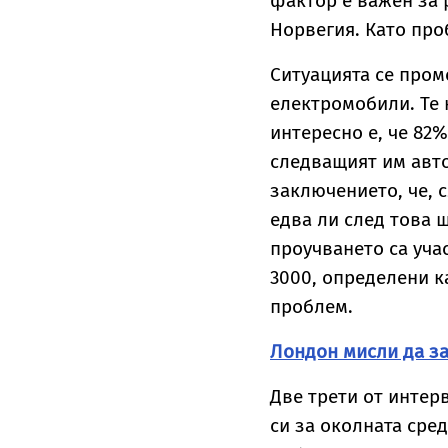
фактор е важен за 
Норвегия. Като про
Ситуацията се пром
електромобили. Те 
интересно е, че 82%
следващият им авто
заключението, че, 
едва ли след това щ
проучването са уча
3000, определени к
проблем.
Лондон мисли да за
Две трети от интер
си за околната сре