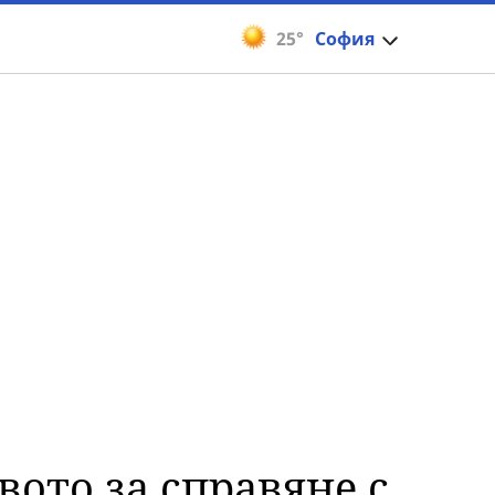
25°
София
вото за справяне с