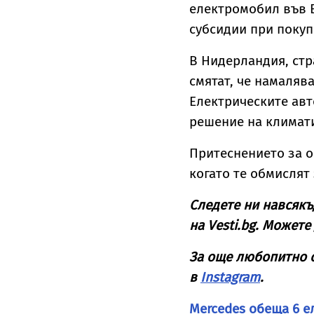
електромобил във В
субсидии при покуп
В Нидерландия, стр
смятат, че намалява
Електрическите авт
решение на климат
Притеснението за о
когато те обмислят
Следете ни навсякъ
на
Vesti
.
bg
. Можете 
За още любопитно 
в
Instagram
.
Mercedes обеща 6 