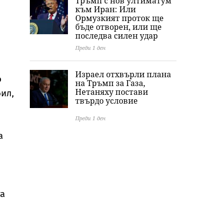
Тръмп с нов ултиматум
към Иран: Или
Ормузкият проток ще
бъде отворен, или ще
последва силен удар
Преди 1 ден
-
Израел отхвърли плана
о
на Тръмп за Газа,
Нетаняху постави
бил,
твърдо условие
Преди 1 ден
а
та