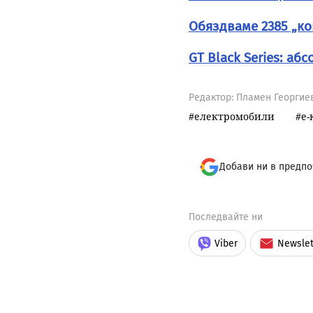
Обяздваме 2385 „ко
GT Black Series: а
Редактор: Пламен Георгие
електромобили
е-
Добави ни в предпо
Последвайте ни
Viber
Newslet