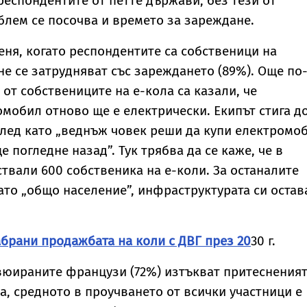
респондентите от петте държави, без тези от
блем се посочва и времето за зареждане.
еня, когато респондентите са собственици на
не се затрудняват със зареждането (89%). Още по
 от собствениците на е-кола са казали, че
мобил отново ще е електрически. Екипът стига д
след като „веднъж човек реши да купи електромо
е погледне назад”. Тук трябва да се каже, че в
ствали 600 собственика на е-коли. За останалите
ато „общо население”, инфраструктурата си остав
брани продажбата на коли с ДВГ през 20
30 г.
вюираните французи (72%) изтъкват притеснения
да, средното в проучването от всички участници е