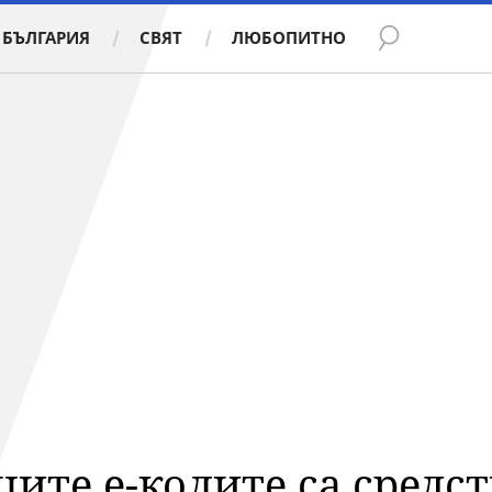
БЪЛГАРИЯ
СВЯТ
ЛЮБОПИТНО
ите е-колите са средст