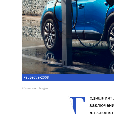
Peugeot е-2008
Г
Източник: Peugeot
одишният д
заключени
да закупя