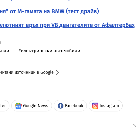
ня” от М-гамата на BMW (тест драйв)
бсолютният връх при V8 двигателите от Афалтербах
в
коли
електрически автомобили
читани източници в Google
ter
Google News
Facebook
Instagram