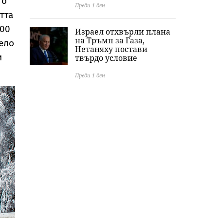
то
Преди 1 ден
тта
100
Израел отхвърли плана
на Тръмп за Газа,
лело
Нетаняху постави
и
твърдо условие
Преди 1 ден