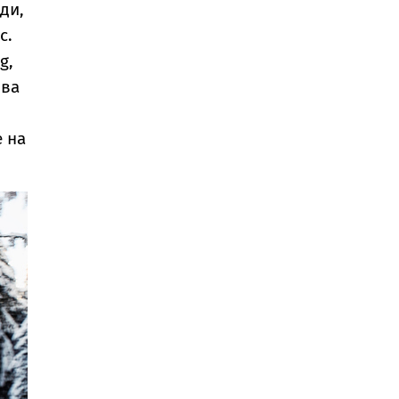
ди,
с.
g,
два
е на