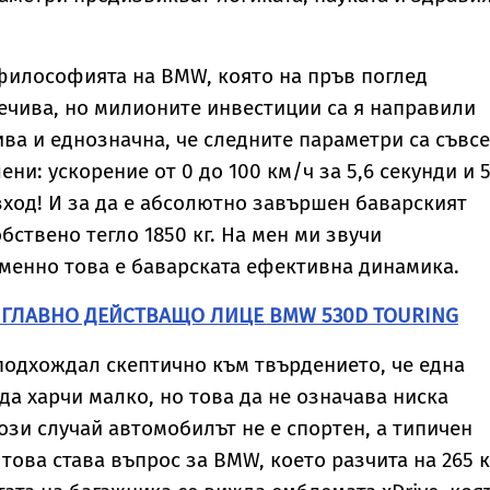
е философията на BMW, която на пръв поглед
чива, но милионите инвестиции са я направили
ва и еднозначна, че следните параметри са съвс
ени: ускорение от 0 до 100 км/ч за 5,6 секунди и 5
зход! И за да е абсолютно завършен баварският
бствено тегло 1850 кг. На мен ми звучи
менно това е баварската ефективна динамика.
 ГЛАВНО ДЕЙСТВАЩО ЛИЦЕ BMW 530D TOURING
одхождал скептично към твърдението, че една
да харчи малко, но това да не означава ниска
този случай автомобилът не е спортен, а типичен
това става въпрос за BMW, което разчита на 265 к