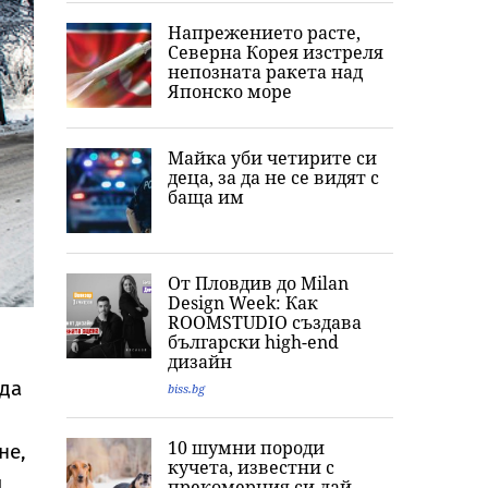
Напрежението расте,
Северна Корея изстреля
непозната ракета над
Японско море
Майка уби четирите си
деца, за да не се видят с
баща им
От Пловдив до Milan
Design Week: Как
ROOMSTUDIO създава
български high-end
дизайн
 да
biss.bg
10 шумни породи
не,
кучета, известни с
я
прекомерния си лай