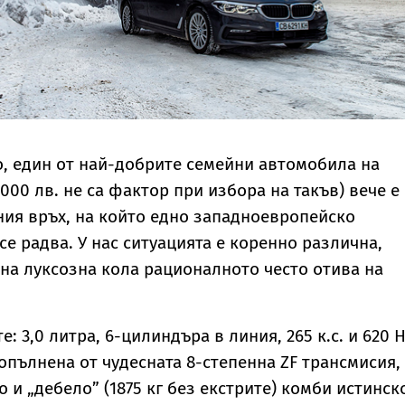
о, един от най-добрите семейни автомобила на
 000 лв. не са фактор при избора на такъв) вече е
ия връх, на който едно западноевропейско
се радва. У нас ситуацията е коренно различна,
на луксозна кола рационалното често отива на
: 3,0 литра, 6-цилиндъра в линия, 265 к.с. и 620 
опълнена от чудесната 8-степенна ZF трансмисия,
 и „дебело” (1875 кг без екстрите) комби истинск