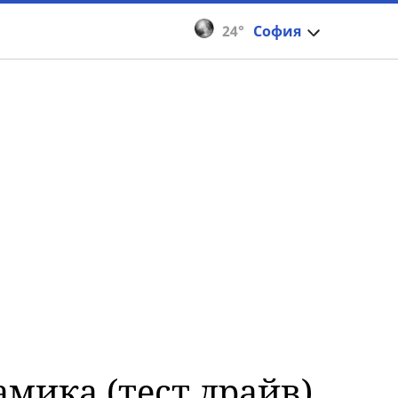
24°
София
мика (тест драйв)