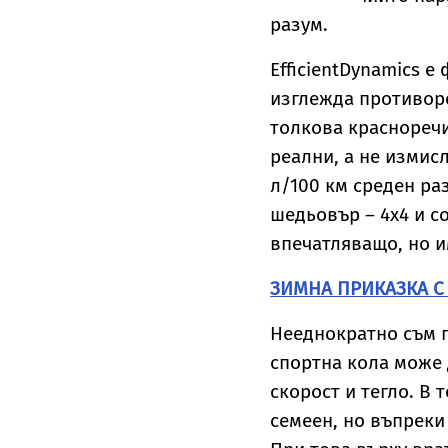
разум.
EfficientDynamics 
изглежда противоре
толкова красноречи
реални, а не измисл
л/100 км среден ра
шедьовър – 4х4 и со
впечатляващо, но и
ЗИМНА ПРИКАЗКА С
Нееднократно съм п
спортна кола може 
скорост и тегло. В 
семеен, но въпреки 