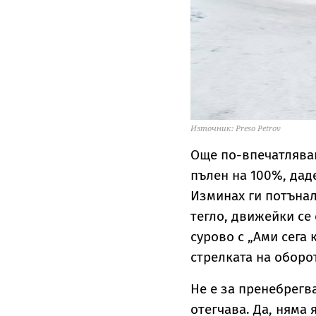
Източник: Preso Petrov
Още по-впечатляващ
пълен на 100%, даде
Изминах ги потънал
тегло, движейки се
сурово с „Ами сега 
стрелката на оборо
Не е за пренебрегв
отегчава. Да, няма 