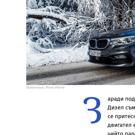
З
Източник: Preso Petrov
аради под
Дизел съм
се притес
двигател 
чийто пар