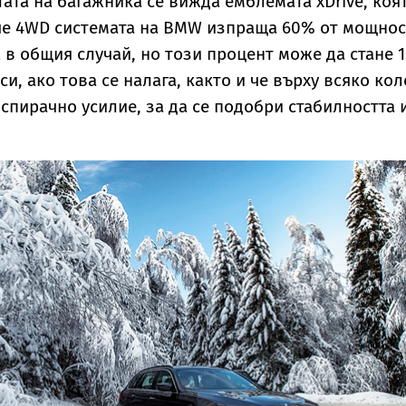
тата на багажника се вижда емблемата xDrive, коя
 че 4WD системата на BMW изпраща 60% от мощнос
 в общия случай, но този процент може да стане 
си, ако това се налага, както и че върху всяко ко
 спирачно усилие, за да се подобри стабилността 