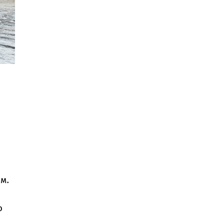
Нм.
о