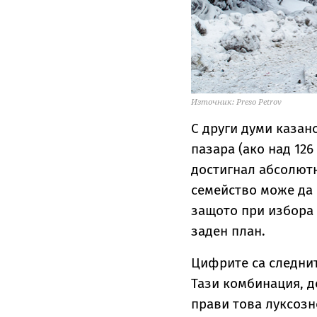
Източник: Preso Petrov
С други думи казан
пазара (ако над 126
достигнал абсолютн
семейство може да 
защото при избора 
заден план.
Цифрите са следните
Тази комбинация, д
прави това луксозно