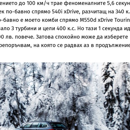
рението до 100 км/ч трае феноменалните 5,6 секун
ек по-бавно спрямо 540i xDrive, разчитащ на 340 к.
о-бавно е моето комби спрямо M550d xDrive Tourin
ло 3 турбини и цели 400 к.с. Но тази 1 секунда и
000 лв. повече. Затова спокойно може да изберете
препоръчвам, на която се радвах аз в продължени