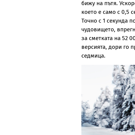
бижу на пътя. Уско
което е само с 0,5 с
Точно с 1 секунда п
чудовището, впрегна
за сметката на 52 
версията, дори го 
седмица.