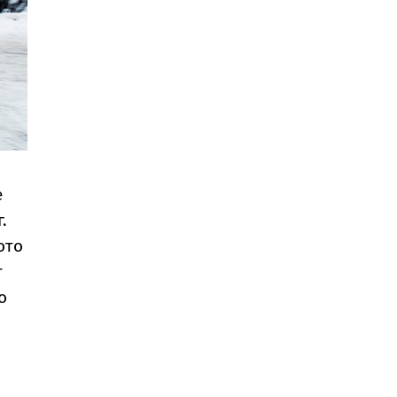
е
.
ото
т
о