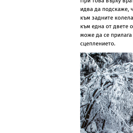
При това върху вра
идва да подскаже,
към задните колела
към една от двете о
може да се прилага
сцеплението.