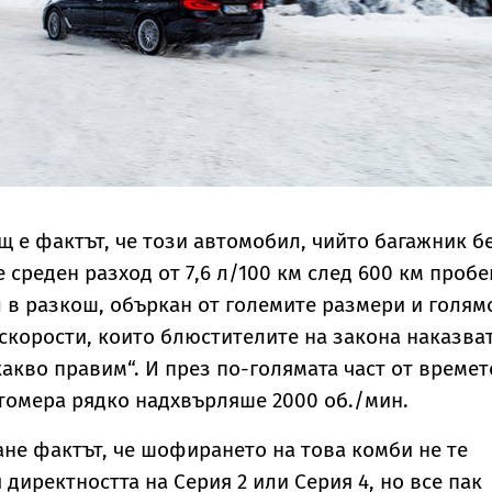
 е фактът, че този автомобил, чийто багажник б
 среден разход от 7,6 л/100 км след 600 км пробег
 в разкош, объркан от големите размери и голям
 скорости, които блюстителите на закона наказва
какво правим“. И през по-голямата част от времет
томера рядко надхвърляше 2000 об./мин.
ане фактът, че шофирането на това комби не те
я директността на Серия 2 или Серия 4, но все пак