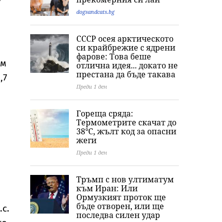
dogsandcats.bg
СССР осея арктическото
си крайбрежие с ядрени
фарове: Това беше
ем
отлична идея... докато не
престана да бъде такава
,7
Преди 1 ден
Гореща сряда:
Термометрите скачат до
38°C, жълт код за опасни
жеги
Преди 1 ден
Тръмп с нов ултиматум
към Иран: Или
Ормузкият проток ще
бъде отворен, или ще
.с.
последва силен удар