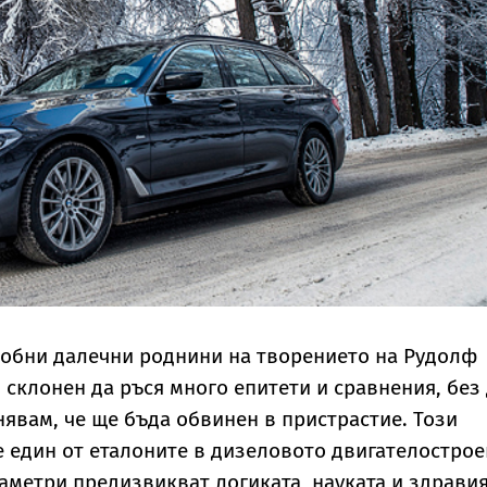
обни далечни роднини на творението на Рудолф
 склонен да ръся много епитети и сравнения, без
нявам, че ще бъда обвинен в пристрастие. Този
е един от еталоните в дизеловото двигателострое
аметри предизвикват логиката, науката и здрави