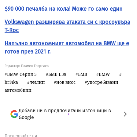
$90 000 печалба на кола! Може го само един
Volkswagen разширява атаката си с кросоувъра
T-Roc
Напълно автономният автомобил на BMW ще е
готов през 2021 г.
Редактор: Пламен Георгиев
BMW Серия 5
БМВ Е39
БМВ
BMW
bri4ka
Филип
нов внос
употребявани
автомобили
Добави ни в предпочитани източници в
Google
Последвайте ни