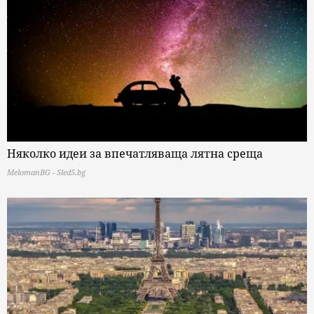
Няколко идеи за впечатляваща лятна среща
MelomanBG - Sled5.bg