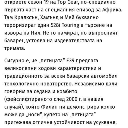
откриете сезон 19 на Top Gear, по-специално
първата част на специалния епизод за Африка.
Там Кралксън, Хамънд и Мей буквално
тероризират един 528i Touring в търсене на
извора на Нил. Не го намират, но въпросният
баварец устоява на издевателствата на
тримата.
Сигурно е, че „петицата” Е39 предлага
великолепни ходови характеристики и
традиционното за всеки баварски автомобил
тенхологично новаторство. Независимо дали
говорим за седана и комбито
(фейслифтираното след 2000 г. в нашия
случай), който Филип ни демонстрира колко
може да „носи”, купето на „петицата”
притежава отлична устойчивост на усукване.