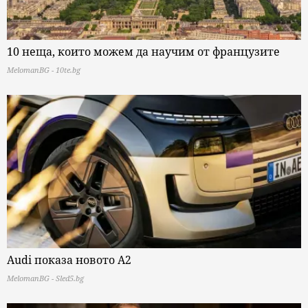
10 неща, които можем да научим от французите
MelomanBG - 10te.bg
Audi показа новото A2
MelomanBG - Sled5.bg