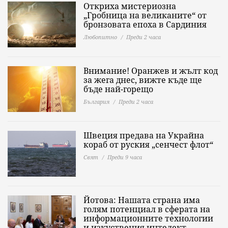
Откриха мистериозна
„Гробница на великаните“ от
бронзовата епоха в Сардиния
Любопитно
Преди 2 часа
Внимание! Оранжев и жълт код
за жега днес, вижте къде ще
бъде най-горещо
България
Преди 2 часа
Швеция предава на Украйна
кораб от руския „сенчест флот“
Свят
Преди 9 часа
Йотова: Нашата страна има
голям потенциал в сферата на
информационните технологии
и изкуствения интелект