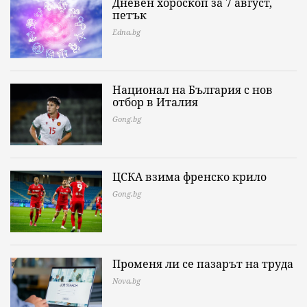
Дневен хороскоп за 7 август,
петък
Edna.bg
Национал на България с нов
отбор в Италия
Gong.bg
ЦСКА взима френско крило
Gong.bg
Променя ли се пазарът на труда
Nova.bg