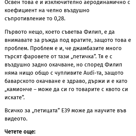
Освен това е и изключително аеродинамично с
коефициент на челно въздушно
съпротивление то 0,28.
Първото нещо, което съветва Филип, е да
внимавате за ръжда под вратите, защото това е
проблем. Проблем е и, че джамбазите много
търсят фаровете от тази „петичка”. Тя е с
въздушно задно окачване, но според Филип
няма нищо общо с чупливите Audi-та, защото
баварското окачване е здраво, държи и е като
„камионче – може да си го товарите с квото си
искате”.
Всичко за „петицата” Е39 може да научите във
видеото.
Четете още: