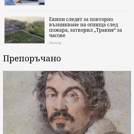
Екипи следят за повторно
възникване на огнища след
пожара, затворил „Тракия“ за
часове
Nova.bg
Препоръчано