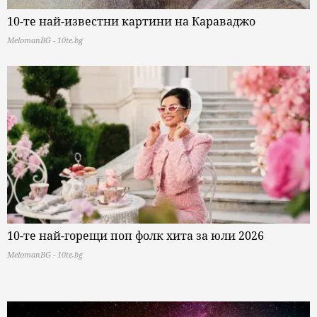
10-те най-известни картини на Караваджо
MelomanBG - 10te.bg
10-те най-горещи поп фолк хита за юли 2026
MelomanBG - 10te.bg