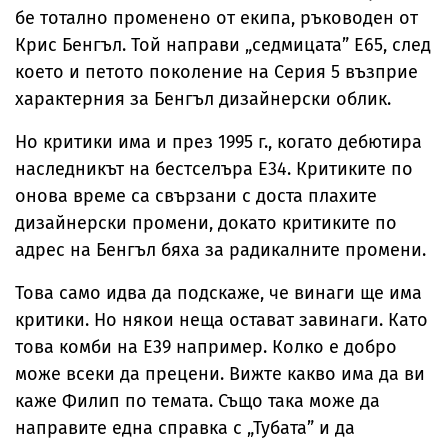
бе тотално променено от екипа, ръководен от
Крис Бенгъл. Той направи „седмицата” Е65, след
което и петото поколение на Серия 5 възприе
характерния за Бенгъл дизайнерски облик.
Но критики има и през 1995 г., когато дебютира
наследникът на бестселъра E34. Критиките по
онова време са свързани с доста плахите
дизайнерски промени, докато критиките по
адрес на Бенгъл бяха за радикалните промени.
Това само идва да подскаже, че винаги ще има
критики. Но някои неща остават завинаги. Като
това комби на Е39 например. Колко е добро
може всеки да прецени. Вижте какво има да ви
каже Филип по темата. Също така може да
направите една справка с „Тубата” и да