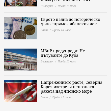
България
Преди 10 часа
Еврото падна до историческо
дъно спрямо албанския лек
Свят
Преди 10 часа
МВнР предупреди: Не
пътувайте до Куба
България
Преди 10 часа
Напрежението расте, Северна
Корея изстреля непозната
ракета над Японско море
Свят
Преди 11 часа