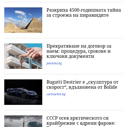
Разкриха 4500-годишната тайна
за строежа на пирамидите
Прекратяване на договор за
наем: процедура, срокове и
ключови документи
pariteni.bg
Bugatti Destrier е „скулптура от
скорост“, вдъхновена от Bolide
carmarket.bg
СССР осея арктическото си
крайбрежие с ядрени фарове: