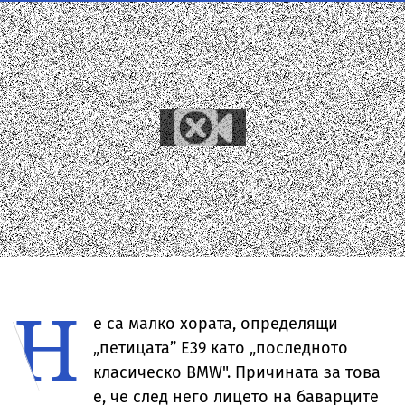
Н
е са малко хората, определящи
„петицата” Е39 като „последното
класическо BMW". Причината за това
е, че след него лицето на баварците