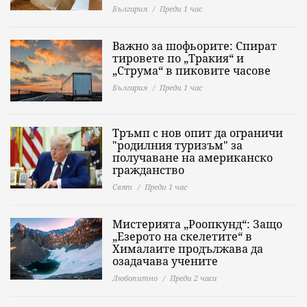
България
Преди 1 час
Важно за шофьорите: Спират
тировете по „Тракия“ и
„Струма“ в пиковите часове
България
Преди 1 час
Тръмп с нов опит да ограничи
"родилния туризъм" за
получаване на американско
гражданство
Свят
Преди 1 час
Мистерията „Роопкунд“: Защо
„Езерото на скелетите“ в
Хималаите продължава да
озадачава учените
Любопитно
Преди 2 часа