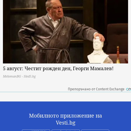
5 август: Честит рожден ден, Георги Мамалев!
MelomanBG - Sled5.bg
Препоръчано от Content Exchange
Мобилното приложение на
Vesti.bg