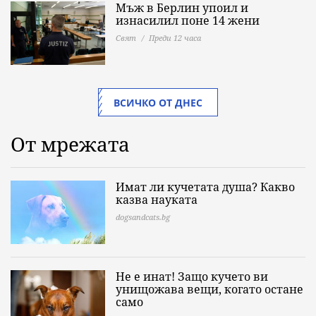
Мъж в Берлин упоил и
изнасилил поне 14 жени
Свят
Преди 12 часа
ВСИЧКО ОТ ДНЕС
От мрежата
Имат ли кучетата душа? Какво
казва науката
dogsandcats.bg
Не е инат! Защо кучето ви
унищожава вещи, когато остане
само