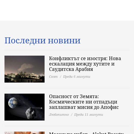
Последни новини
Конфликтът се изостря: Нова
ескалация между хутите и
Саудитска Арабия
Свят
Преди 6 минути
Опасност от Земята:
Космическите ни отпадъци
заплашват мисия до Апофис
Любопитно
Преди 11 минути