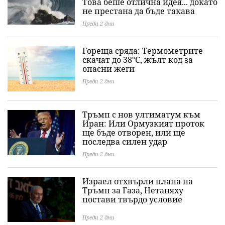
Това беше отлична идея... докато
не престана да бъде такава
Преди 2 дни
Гореща сряда: Термометрите
скачат до 38°C, жълт код за
опасни жеги
Преди 2 дни
Тръмп с нов ултиматум към
Иран: Или Ормузкият проток
ще бъде отворен, или ще
последва силен удар
Преди 2 дни
Израел отхвърли плана на
Тръмп за Газа, Нетаняху
постави твърдо условие
Преди 2 дни