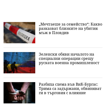
„Мечтаеше за семейство“: Какво
разказват близките на убития
мъж в Пловдив
Зеленски обяви началото на
специални операции срещу
руската военна промишленост
Разбиха схема във ВиК-Бургас:
Трима са задържани, обвиняват
ги в търговия с влияние