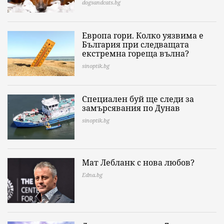
dogsandcats.bg
Европа гори. Колко уязвима е
България при следващата
екстремна гореща вълна?
sinoptik.bg
Специален буй ще следи за
замърсявания по Дунав
sinoptik.bg
Мат Лебланк с нова любов?
Edna.bg