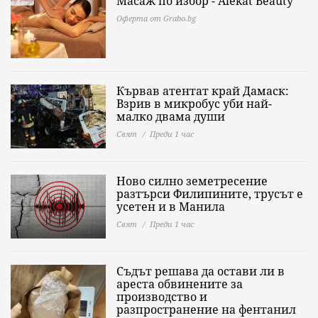
Масаж по избор - Alekat Beauty
Оферта от Grabo.bg
Кървав атентат край Дамаск:
Взрив в микробус уби най-
малко двама души
Свят
Преди 1 час
Ново силно земетресение
разтърси Филипините, трусът е
усетен и в Манила
Свят
Преди 1 час
Съдът решава да остави ли в
ареста обвинените за
производство и
разпространение на фентанил