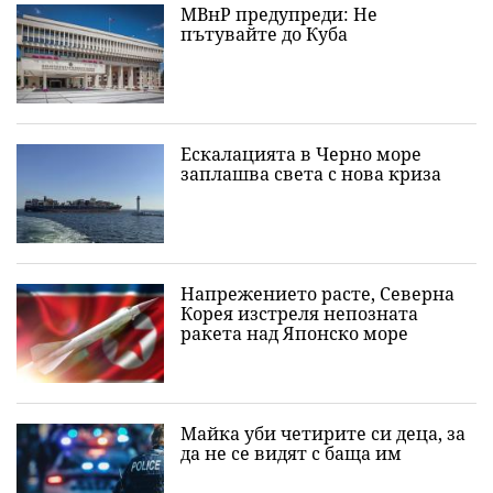
МВнР предупреди: Не
пътувайте до Куба
Ескалацията в Черно море
заплашва света с нова криза
Напрежението расте, Северна
Корея изстреля непозната
ракета над Японско море
Майка уби четирите си деца, за
да не се видят с баща им