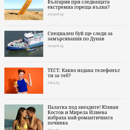
България при следващата
екстремна гореща вълна?
sinoptik.bg
Специален буй ще следи за
замърсявания по Дунав
sinoptik.bg
ТЕСТ: Какво издава телефонът
ти за теб?
Edna.bg
Палатка под звездите! Юлиан
Костов и Мирела Илиева
избраха най-романтичната
почивка
Edna.bg