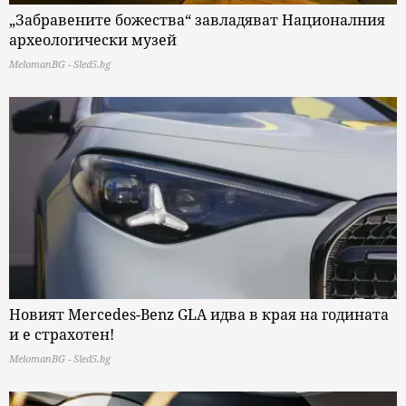
„Забравените божества“ завладяват Националния
археологически музей
MelomanBG - Sled5.bg
Новият Mercedes-Benz GLA идва в края на годината
и е страхотен!
MelomanBG - Sled5.bg