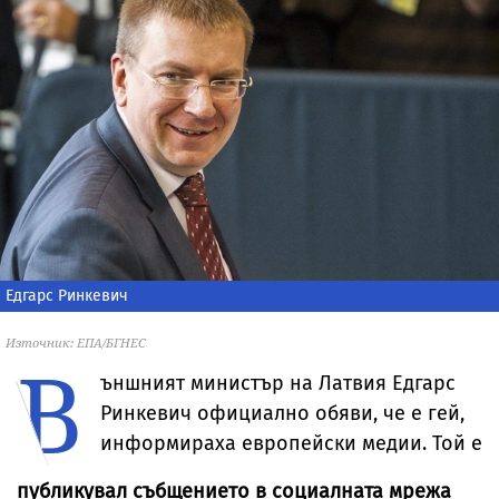
Едгарс Ринкевич
Източник: ЕПА/БГНЕС
В
ъншният министър на Латвия Едгарс
Ринкевич официално обяви, че е гей,
информираха европейски медии. Той е
публикувал събщението в социалната мрежа