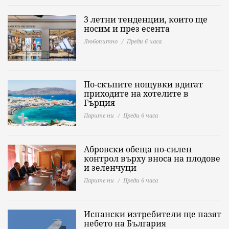
3 летни тенденции, които ще
носим и през есента
Любопитно
Преди 6 часа
По-скъпите нощувки вдигат
приходите на хотелите в
Гърция
Парите ни
Преди 6 часа
Абровски обеща по-силен
контрол върху вноса на плодове
и зеленчуци
Парите ни
Преди 6 часа
Испански изтребители ще пазят
небето на България