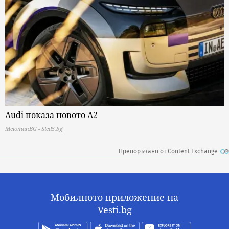
Audi показа новото A2
MelomanBG - Sled5.bg
Препоръчано от Content Exchange
Мобилното приложение на
Vesti.bg