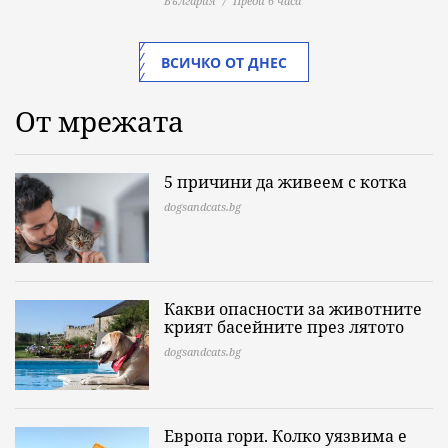
България
Преди 6 часа
ВСИЧКО ОТ ДНЕС
От мрежата
5 причини да живеем с котка
dogsandcats.bg
Какви опасности за животните
крият басейните през лятото
dogsandcats.bg
Европа гори. Колко уязвима е