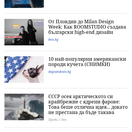
От Пловдив до Milan Design
Week: Как ROOMSTUDIO създава
български high-end дизайн
biss.bg
10 най-популярни американски
породи кучета (СНИМКИ)
dogsandcats.bg
СССР осея арктическото си
крайбрежие с ядрени фарове:
Това беше отлична идея... докато
не престана да бъде такава
Преди 1 ден