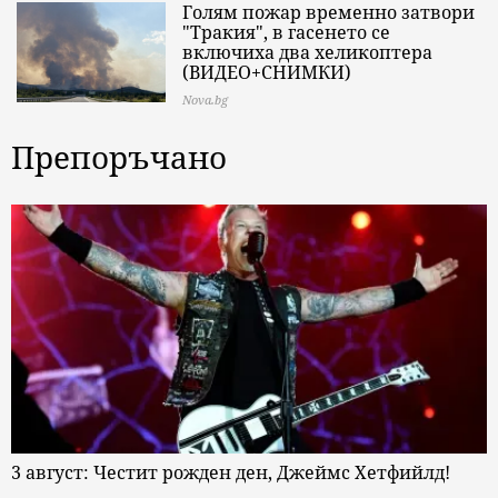
Голям пожар временно затвори
"Тракия", в гасенето се
включиха два хеликоптера
(ВИДЕО+СНИМКИ)
Nova.bg
Препоръчано
3 август: Честит рожден ден, Джеймс Хетфийлд!