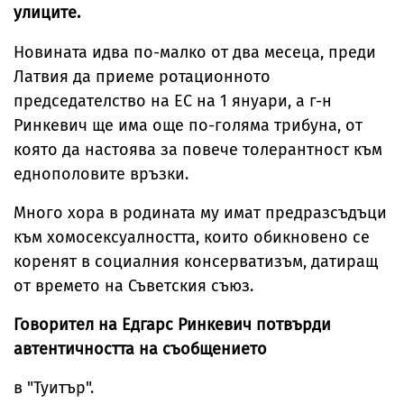
улиците.
Новината идва по-малко от два месеца, преди
Латвия да приеме ротационното
председателство на ЕС на 1 януари, а г-н
Ринкевич ще има още по-голяма трибуна, от
която да настоява за повече толерантност към
еднополовите връзки.
Много хора в родината му имат предразсъдъци
към хомосексуалността, които обикновено се
коренят в социалния консерватизъм, датиращ
от времето на Съветския съюз.
Говорител на Едгарс Ринкевич потвърди
автентичността на съобщението
в "Туитър".