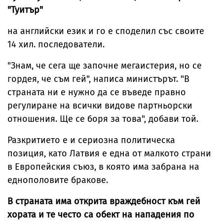
"Туитър"
на английски език и го е споделил със своите
14 хил. последователи.
"Знам, че сега ще започне мегаистерия, но се
гордея, че съм гей", написа министърът. "В
страната ни е нужно да се въведе правно
регулиране на всички видове партньорски
отношения. Ще се боря за това", добави той.
Разкритието е и сериозна политическа
позиция, като Латвия е една от малкото страни
в Европейския съюз, в която има забрана на
еднополовите бракове.
В страната има открита враждебност към гей
хората и те често са обект на нападения по