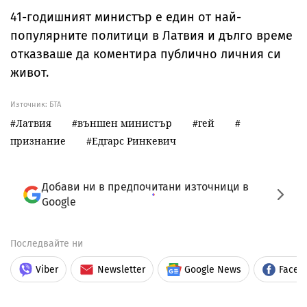
41-годишният министър е един от най-
популярните политици в Латвия и дълго време
отказваше да коментира публично личния си
живот.
Източник:
БТА
Латвия
външен министър
гей
признание
Едгарс Ринкевич
Добави ни в предпочитани източници в
Google
Последвайте ни
Viber
Newsletter
Google News
Faceb