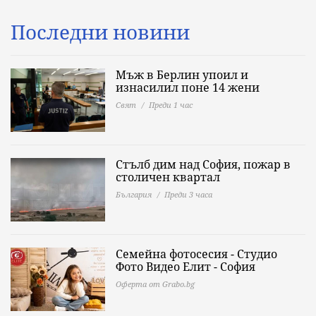
Последни новини
Мъж в Берлин упоил и
изнасилил поне 14 жени
Свят
Преди 1 час
Стълб дим над София, пожар в
столичен квартал
България
Преди 3 часа
Семейна фотосесия - Студио
Фото Видео Елит - София
Оферта от Grabo.bg