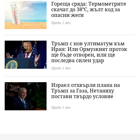
Гореща сряда: Термометрите
скачат до 38°C, жълт код за
опасни жеги
Преди 1 ден
Тръмп с нов ултиматум към
Иран: Или Ормузкият проток
ще бъде отворен, или ще
последва силен удар
Преди 1 ден
Израел отхвърли плана на
Тръмп за Газа, Нетаняху
постави твърдо условие
Преди 1 ден