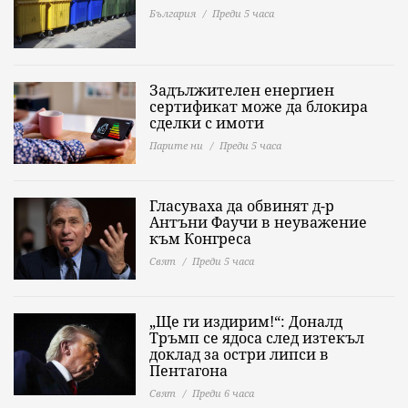
България
Преди 5 часа
Задължителен енергиен
сертификат може да блокира
сделки с имоти
Парите ни
Преди 5 часа
Гласуваха да обвинят д-р
Антъни Фаучи в неуважение
към Конгреса
Свят
Преди 5 часа
„Ще ги издирим!“: Доналд
Тръмп се ядоса след изтекъл
доклад за остри липси в
Пентагона
Свят
Преди 6 часа