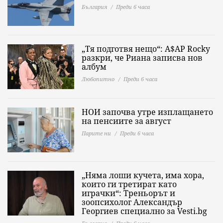
България
Преди 6 часа
„Тя подготвя нещо“: A$AP Rocky
разкри, че Риана записва нов
албум
Любопитно
Преди 6 часа
НОИ започва утре изплащането
на пенсиите за август
Парите ни
Преди 6 часа
„Няма лоши кучета, има хора,
които ги третират като
играчки“: Треньорът и
зоопсихолог Александър
Георгиев специално за Vesti.bg