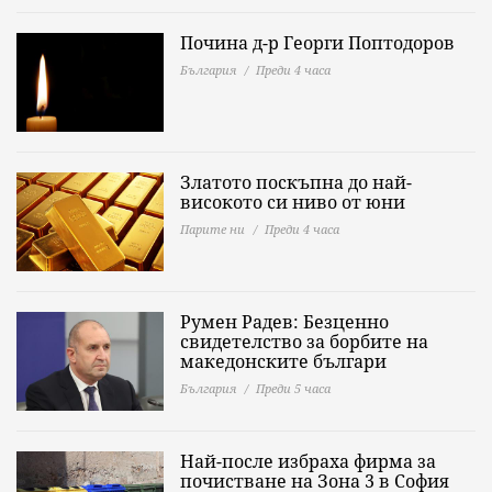
Почина д-р Георги Поптодоров
България
Преди 4 часа
Златото поскъпна до най-
високото си ниво от юни
Парите ни
Преди 4 часа
Румен Радев: Безценно
свидетелство за борбите на
македонските българи
България
Преди 5 часа
Най-после избраха фирма за
почистване на Зона 3 в София