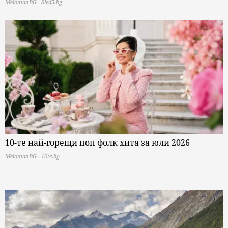
MelomanBG - Sled5.bg
10-те най-горещи поп фолк хита за юли 2026
MelomanBG - 10te.bg