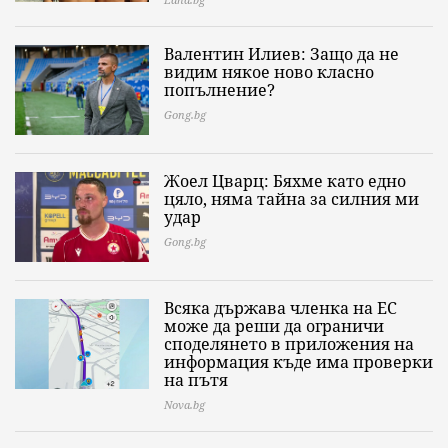
Валентин Илиев: Защо да не
видим някое ново класно
попълнение?
Gong.bg
Жоел Цварц: Бяхме като едно
цяло, няма тайна за силния ми
удар
Gong.bg
Всяка държава членка на ЕС
може да реши да ограничи
споделянето в приложения на
информация къде има проверки
на пътя
Nova.bg