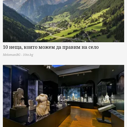
10 неща, които можем да правим на село
MelomanBG - 10te.bg