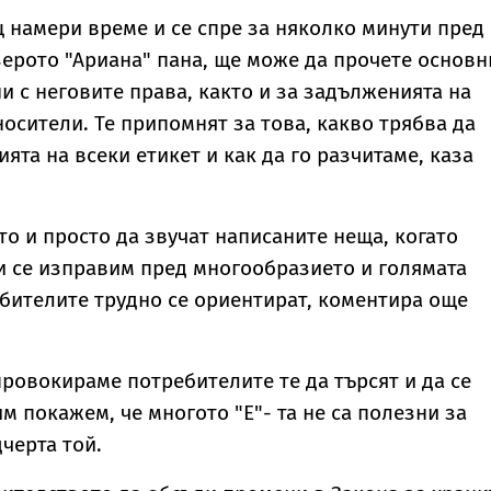
 намери време и се спре за няколко минути пред
ерото "Ариана" пана, ще може да прочете основн
и с неговите права, както и за задълженията на
осители. Те припомнят за това, какво трябва да
та на всеки етикет и как да го разчитаме, каза
то и просто да звучат написаните неща, когато
и се изправим пред многообразието и голямата
бителите трудно се ориентират, коментира още
провокираме потребителите те да търсят и да се
им покажем, че многото "Е"- та не са полезни за
черта той.