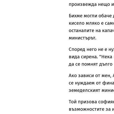
произвежда нещо и
Бихме могли обаче 
кисело мляко е само
останалите на капа
министърът.
Според него не е н
вида сирена. "Нека 
да се помнят дълго 
Ако зависи от мен, 
се нуждаем от фина
земеделският мини
Той призова софиян
възможностите за и