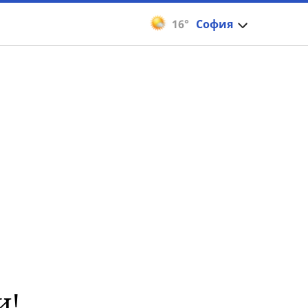
16°
София
и!