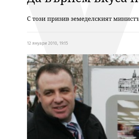
С този призив земеделският министъ
12 януари 2010, 19:15