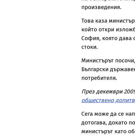
произведения.
Това каза министър
който откри изложб
София, която дава 
стоки.
Министърът посочи, 
Български държавен
потребителя.
През декември 2009
обществено допитв
Сега може да се на
дотогава, докато п
министърът като об