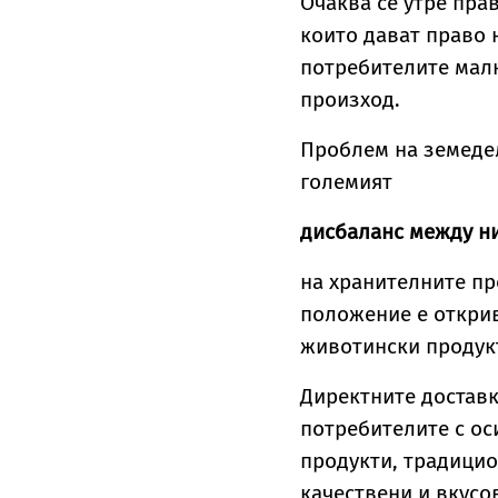
Очаква се утре пра
които дават право 
потребителите малк
произход.
Проблем на земеде
големият
дисбаланс между ни
на хранителните пр
положение е откри
животински продукт
Директните доставк
потребителите с ос
продукти, традицио
качествени и вкусо