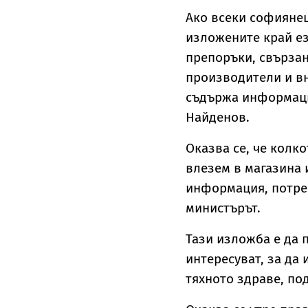
Ако всеки софиянец
изложените край ез
препоръки, свързан
производители и вн
съдържа информация
Найденов.
Оказва се, че колко
влезем в магазина 
информация, потре
министърът.
Тази изложба е да 
интересуват, за да 
тяхното здраве, под