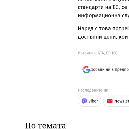
стандарти на ЕС, с
информационна сл
Наред с това потре
достъпни цени, кои
Източник:
БТА, БГНЕС
Добави ни в предпо
Последвайте ни
Viber
Newslet
По темата