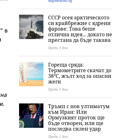
dogsandcats.bg
СССР осея арктическото
,
си крайбрежие с ядрени
фарове: Това беше
" в
отлична идея... докато не
и
престана да бъде такава
Преди 3 дни
Гореща сряда:
Термометрите скачат до
38°C, жълт код за опасни
жеги
Преди 3 дни
чна
и
.
Тръмп с нов ултиматум
към Иран: Или
Ормузкият проток ще
бъде отворен, или ще
последва силен удар
Преди 2 дни