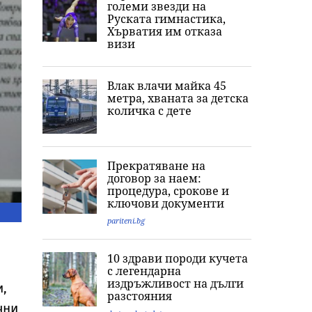
големи звезди на
Руската гимнастика,
Хърватия им отказа
визи
Влак влачи майка 45
метра, хваната за детска
количка с дете
Прекратяване на
договор за наем:
процедура, срокове и
ключови документи
pariteni.bg
10 здрави породи кучета
с легендарна
издръжливост на дълги
и,
разстояния
чни