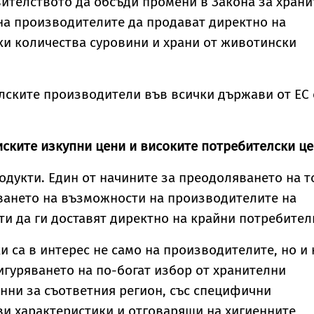
вителството да обсъди промени в Закона за храни
на производителите да продават директно на
и количества суровини и храни от животински
лските производители във всички държави от ЕС 
ските изкупни цени и високите потребителски ц
одукти. Един от начините за преодоляването на т
ването на възможности на производителите на
и да ги доставят директно на крайни потребител
и са в интерес не само на производителите, но и 
игуряването на по-богат избор от хранителни
нни за съответния регион, със специфични
ви характеристики и отговарящи на хигиенните