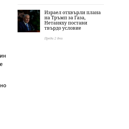
Израел отхвърли плана
на Тръмп за Газа,
Нетаняху постави
твърдо условие
Преди 2 дни
тин
е
 но