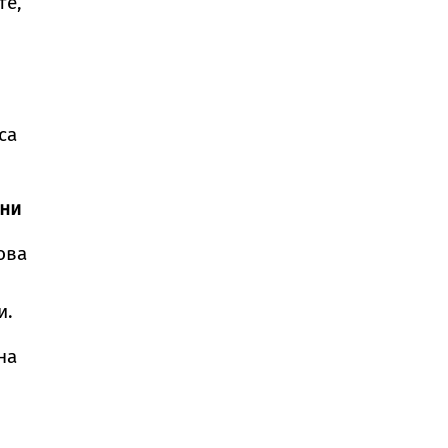
те,
са
ени
ова
и.
на