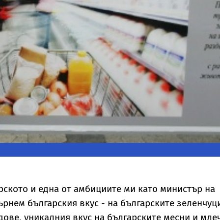
ското и една от амбициите ми като министър на
ърнем българския вкус - на българските зеленчуц
дове, уникалния вкус на българските месни и мле