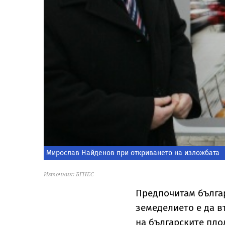
Мирослав Найденов при откриването на изложбата
Източник: БГНЕС
Предпочитам българ
земеделието е да в
на българските пло