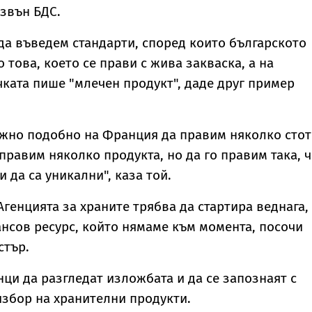
звън БДС.
да въведем стандарти, според които българското
 това, което се прави с жива закваска, а на
чката пише "млечен продукт", даде друг пример
ужно подобно на Франция да правим няколко сто
правим няколко продукта, но да го правим така, ч
и да са уникални", каза той.
Агенцията за храните трябва да стартира веднага,
нсов ресурс, който нямаме към момента, посочи
стър.
ци да разгледат изложбата и да се запознаят с
збор на хранителни продукти.