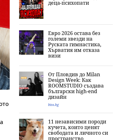
деца-психопати
Евро 2026 остава без
големи звезди на
Руската гимнастика,
Хърватия им отказа
визи
От Пловдив до Milan
Design Week: Как
ROOMSTUDIO създава
български high-end
дизайн
ото
biss.bg
11 независими породи
да
кучета, които ценят
свободата и личното си
пространство