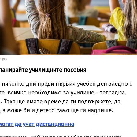
mages
планирайте училищните пособия
 няколко дни преди първия учебен ден заедно с
те всичко необходимо за училище - тетрадки,
. Така ще имате време да ги подвържете, да
, а може би и детето само ще ги надпише.
могат да учат дистанционно