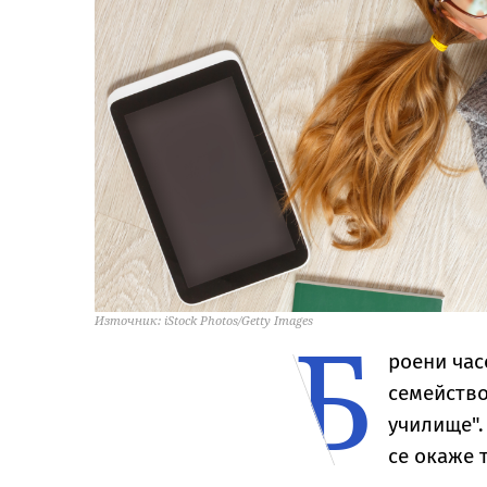
Б
Източник: iStock Photos/Getty Images
роени час
семейство
училище".
се окаже 