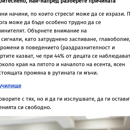
 притеснено, най-напред разберете причината
ни начини, по които стресът може да се изрази. 
ога може да бъде особено трудно да се
инителят. Обърнете внимание на
сигнали, като затруднено заспиване, главоболие
промени в поведението (раздразнителност и
ертите казват, че при 44% от децата се наблюдава
около края на лятото и началото на есента, ясен
стоящата промяна в рутината ги мъчи.
 училище
оворите с тях, но и да ги изслушвате, да ги остави
енията си свободно.