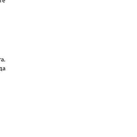
те
а.
да