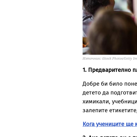
Източник: iStock Photos/Getty I
1. Предварително 
Добре би било поне
детето да подготви
химикали, учебници
залепите етикетите
Кога учениците ще 