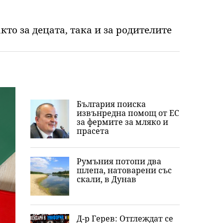
то за децата, така и за родителите
България поиска
извънредна помощ от ЕС
за фермите за мляко и
прасета
Румъния потопи два
шлепа, натоварени със
скали, в Дунав
Д-р Герев: Отглеждат се