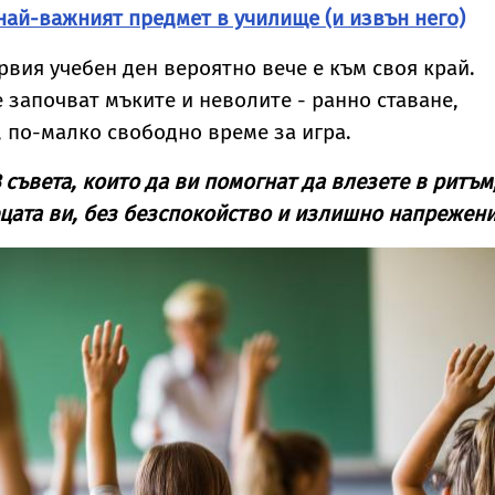
най-важният предмет в училище (и извън него)
рвия учебен ден вероятно вече е към своя край.
е започват мъките и неволите - ранно ставане,
 по-малко свободно време за игра.
 съвета, които да ви помогнат да влезете в ритъм
децата ви, без безспокойство и излишно напрежени