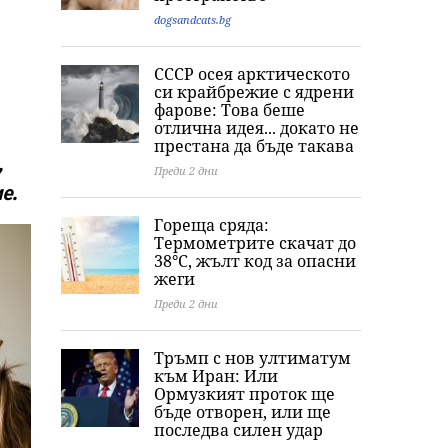
dogsandcats.bg
СССР осея арктическото
си крайбрежие с ядрени
фарове: Това беше
отлична идея... докато не
престана да бъде такава
,
Преди 2 дни
е.
Гореща сряда:
Термометрите скачат до
38°C, жълт код за опасни
жеги
Преди 2 дни
Тръмп с нов ултиматум
към Иран: Или
Ормузкият проток ще
бъде отворен, или ще
последва силен удар