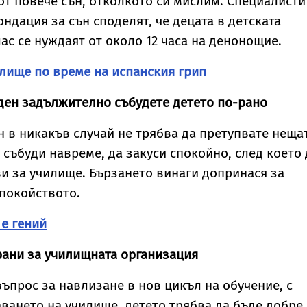
от повече сън, отколкото си мислим. Специалисти
ндация за сън споделят, че децата в детската
ас се нуждаят от около 12 часа на денонощие.
илище по време на испанския грип
 ден задължително събудете детето по-рано
н в никакъв случай не трябва да претупвате нещат
 събуди навреме, да закуси спокойно, след което 
ви за училище. Бързането винаги допринася за
покойството.
 е гений
рани за училищната организация
въпрос за навлизане в нов цикъл на обучение, с
ването на училище, детето трябва да бъде добре