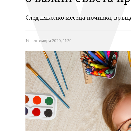
След няколко месеца почивка, връща
14 септември 2020, 11:20