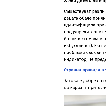
2. Ако детето ви е
Съществуват различ
децата обаче поняк
идентифицира прич
предупредителните 
болки в стомаха и 
избухливост). Експ
проблеми със съня 
индикатор, че пред
Странни правила в
Затова е добре да г
да изразят притесн