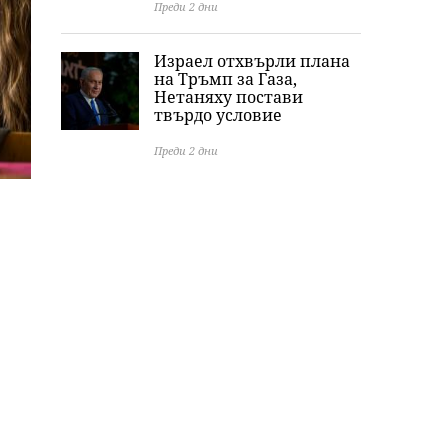
Преди 2 дни
Израел отхвърли плана
на Тръмп за Газа,
Нетаняху постави
твърдо условие
Преди 2 дни