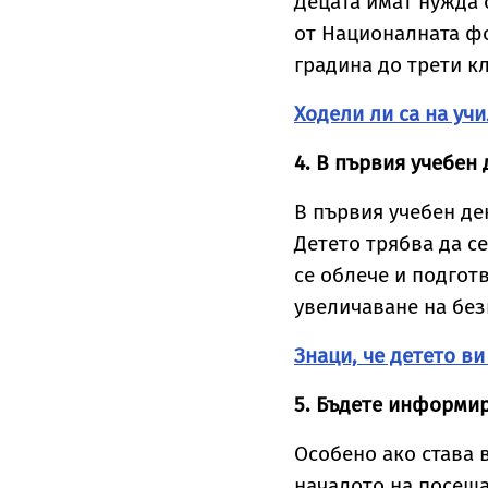
Децата имат нужда 
от Националната фо
градина до трети кл
Ходели ли са на уч
4. В първия учебен
В първия учебен де
Детето трябва да се
се облече и подгот
увеличаване на без
Знаци, че детето ви
5. Бъдете информи
Особено ако става 
началото на посеща