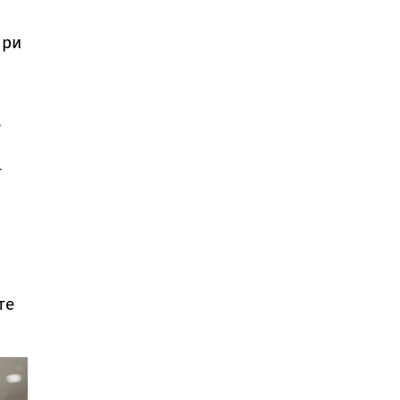
При
,
т
те