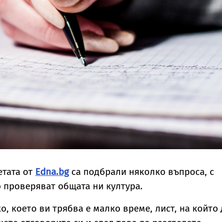
етата от
Edna.bg
са подбрали няколко въпроса, с
 проверяват общата ни култура.
о, което ви трябва е малко време, лист, на който 