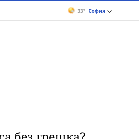
33°
София
са без грешка?