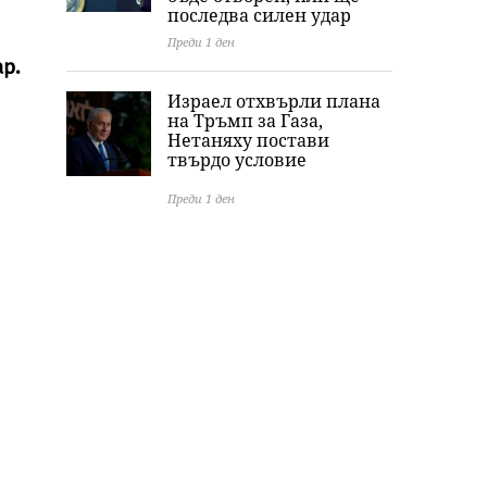
последва силен удар
Преди 1 ден
р.
Израел отхвърли плана
на Тръмп за Газа,
Нетаняху постави
твърдо условие
Преди 1 ден