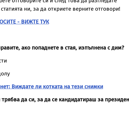
ете отговорите си и след това да разгледате
 статията ни, за да откриете верните отговори!
ОСИТЕ - ВИЖТЕ ТУК
правите, ако попаднете в стая, изпълнена с дим?
сти
долу
нет: Виждате ли котката на тези снимки
 трябва да си, за да се кандидатираш за президе