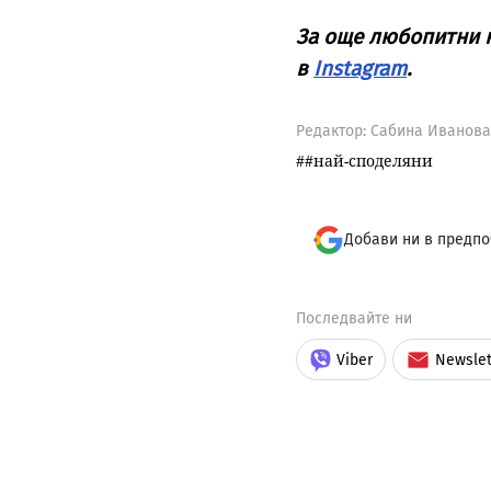
За още любопитни н
в
Instagram
.
Редактор: Сабина Иванова
#най-споделяни
Добави ни в предпо
Последвайте ни
Viber
Newslet