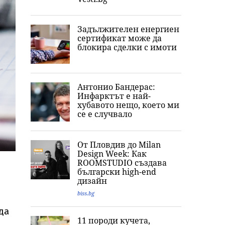
Задължителен енергиен
сертификат може да
блокира сделки с имоти
Антонио Бандерас:
Инфарктът е най-
хубавото нещо, което ми
се е случвало
От Пловдив до Milan
Design Week: Как
ROOMSTUDIO създава
български high-end
дизайн
biss.bg
да
11 породи кучета,