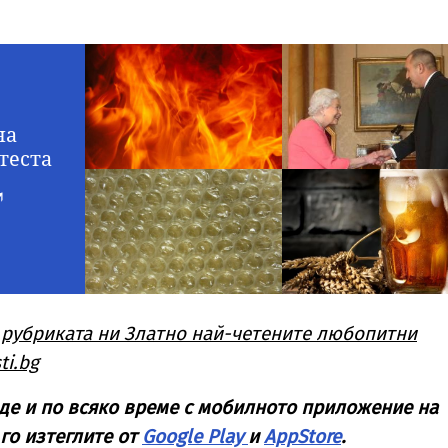
на
теста
 рубриката ни Златно най-четените любопитни
ti.bg
де и по всяко време с мобилното приложение на
 го изтеглите от
Google Play
и
AppStore
.