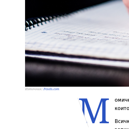
М
Източник:
Pexels.com
омич
които
Всичк