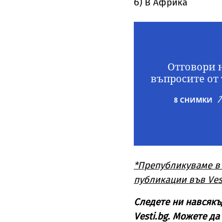
б) В Африка
Отговори 
въпросите от 
8 СНИМКИ
*Препубликуваме в
публикации във Ves
Следете ни навсякъ
Vesti.bg. Можете да