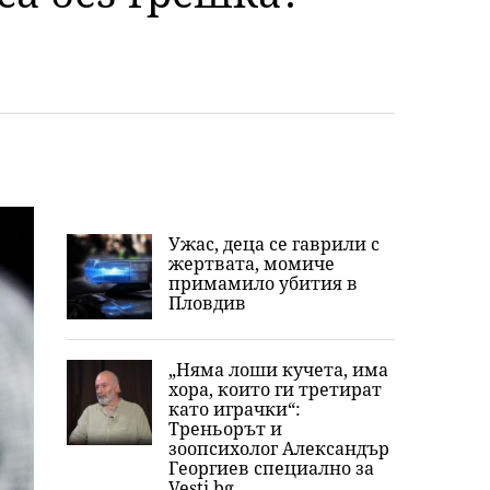
Ужас, деца се гаврили с
жертвата, момиче
примамило убития в
Пловдив
„Няма лоши кучета, има
хора, които ги третират
като играчки“:
Треньорът и
зоопсихолог Александър
Георгиев специално за
Vesti.bg