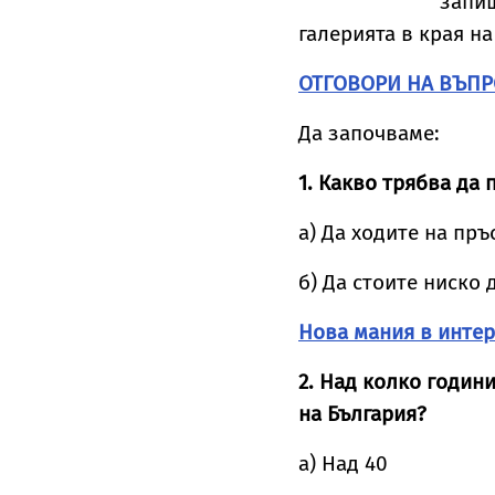
запиш
галерията в края на
ОТГОВОРИ НА ВЪПР
Да започваме:
1. Какво трябва да 
а) Да ходите на пръ
б) Да стоите ниско 
Нова мания в интер
2. Над колко години
на България?
а) Над 40