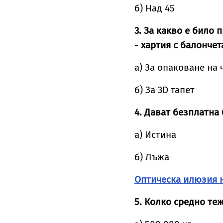
б) Над 45
3. За какво е било
- хартия с балончет
а) За опаковане на
б) За 3D тапет
4. Дават безплатна
а) Истина
б) Лъжа
Оптическа илюзия н
5. Колко средно те