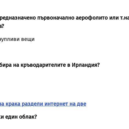
 предназначено първоначално аерофолито или т.на
а?
 чупливи вещи
 бира на кръводарителите в Ирландия?
а крака раздели интернет на две
жи един облак?