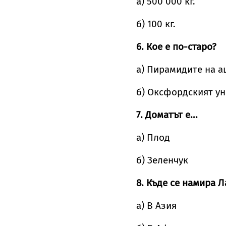
а) 500 000 кг.
б) 100 кг.
6. Кое е по-старо?
а) Пирамидите на а
б) Оксфордският у
7. Доматът е...
а) Плод
б) Зеленчук
8. Къде се намира Л
а) В Азия