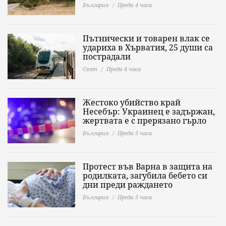
България
Преди 4 часа
Пътнически и товарен влак се
удариха в Хърватия, 25 души са
пострадали
Свят
Преди 4 часа
Жестоко убийство край
Несебър: Украинец е задържан,
жертвата е с прерязано гърло
България
Преди 5 часа
Протест във Варна в защита на
родилката, загубила бебето си
дни преди раждането
България
Преди 5 часа