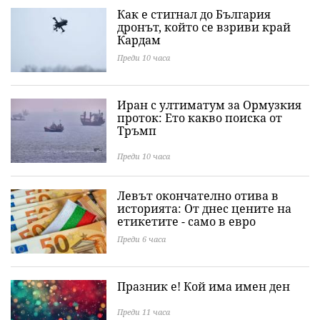
Как е стигнал до България
дронът, който се взриви край
Кардам
Преди 10 часа
Иран с ултиматум за Ормузкия
проток: Ето какво поиска от
Тръмп
Преди 10 часа
Левът окончателно отива в
историята: Oт днес цените на
етикетите - само в евро
Преди 6 часа
Празник е! Кой има имен ден
Преди 11 часа