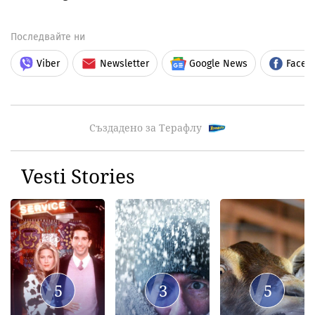
Последвайте ни
Viber
Newsletter
Google News
Faceb
Създадено за Терафлу
Vesti Stories
5
3
5