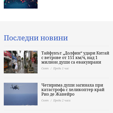
Последни новини
Тайфунът „Долфин“ удари Китай
с ветрове от 151 км/ч, над 1
милион души са евакуирани
Свят
Преди 1 час
Четирима души загинаха при
катастрофа с хеликоптер край
Рио де Жанейро
Свят
Преди 2 часа