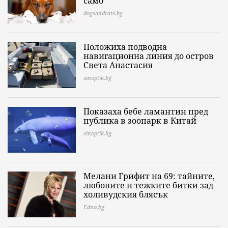
само
dogsandcats.bg
Положиха подводна
навигационна линия до остров
Света Анастасия
sinoptik.bg
Показаха бебе ламантин пред
публика в зоопарк в Китай
sinoptik.bg
Мелани Грифит на 69: тайните,
любовите и тежките битки зад
холивудския блясък
Edna.bg