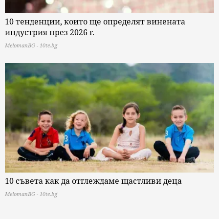
10 тенденции, които ще определят винената
индустрия през 2026 г.
MelomanBG - 10te.bg
10 съвета как да отглеждаме щастливи деца
MelomanBG - 10te.bg