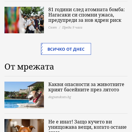
81 години след атомната бомба:
Нагасаки си спомни ужаса,
предупреди за нов ядрен риск
Свят
Преди 9 часа
ВСИЧКО ОТ ДНЕС
От мрежата
Какви опасности за животните
крият басейните през лятото
dogsandcats.bg
Не е инат! Защо кучето ви
унищожава вещи, когато остане