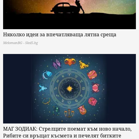
Няколко идеи за впечатляваща лятна среща
MelomanBG - Sled5.bg
МАГ ЗОДИАК: Стрелците поемат към ново начало,
Рибите си връщат късмета и печелят битките