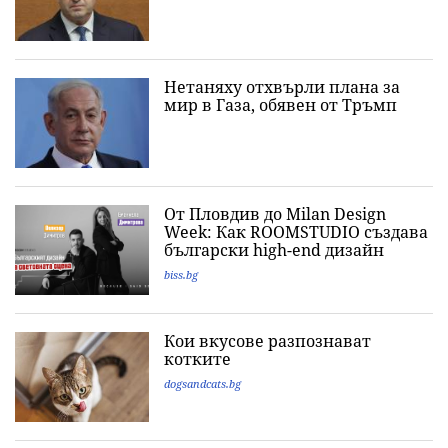
Нетаняху отхвърли плана за
мир в Газа, обявен от Тръмп
От Пловдив до Milan Design
Week: Как ROOMSTUDIO създава
български high-end дизайн
biss.bg
Кои вкусове разпознават
котките
dogsandcats.bg