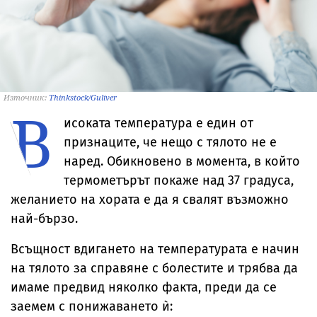
Източник:
Thinkstock/Guliver
В
исоката температура е един от
признаците, че нещо с тялото не е
наред. Обикновено в момента, в който
термометърът покаже над 37 градуса,
желанието на хората е да я свалят възможно
най-бързо.
Всъщност вдигането на температурата е начин
на тялото за справяне с болестите и трябва да
имаме предвид няколко факта, преди да се
заемем с понижаването ѝ: