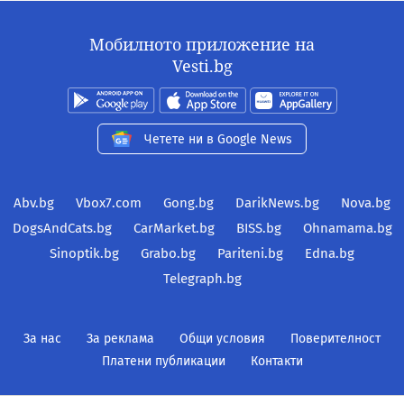
Мобилното приложение на
Vesti.bg
Четете ни в Google News
Abv.bg
Vbox7.com
Gong.bg
DarikNews.bg
Nova.bg
DogsAndCats.bg
CarMarket.bg
BISS.bg
Ohnamama.bg
Sinoptik.bg
Grabo.bg
Pariteni.bg
Edna.bg
Telegraph.bg
За нас
За реклама
Общи условия
Поверителност
Платени публикации
Контакти