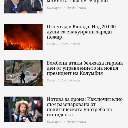
момента това не се прави
България
Преди 7 часа
Огнен ад в Канада: Над 20 000
души са евакуирани заради
пожар
Свят
Преди 7 часа
Бомбени атаки белязаха първия
ден от управлението на новия
президент на Колумбия
Свят
Преди 8 часа
Йотова за дрона: Изключително
съм разочарована от
политическата употреба на
инцидента
България
Преди 8 часа