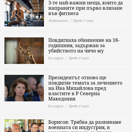
3-те най-важни неща, които да
направите при първо влизане
във фитнеса
Любопитно
Преди 5 часа
Повдигнаха обвинение на 18-
годишния, задържан за
убийството на чичо му
България
Преди 6 часа
Президентът отново ще
повдигне темата за лечението
на Ива Михайлова пред
властите в Р Северна
Македония
България
Преди 6 часа
Борисов: Трябва да развиваме
военната си индустрия, в