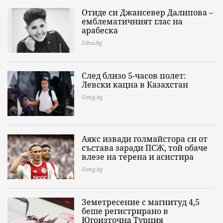
Отиде си Джансевер Далипова –
емблематичният глас на
арабеска
Edna.bg
След близо 5-часов полет:
Левски кацна в Казахстан
Gong.bg
Аякс извади голмайстора си от
състава заради ПСЖ, той обаче
влезе на терена и асистира
Gong.bg
Земетресение с магнитуд 4,5
беше регистрирано в
Югоизточна Турция