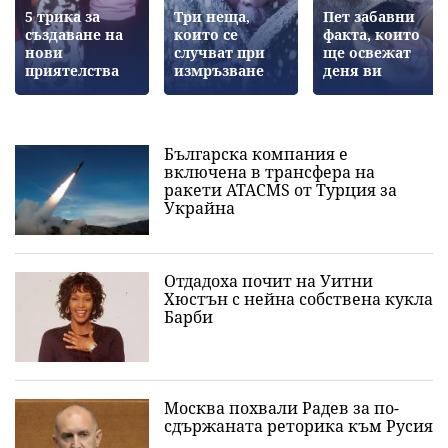
5 трика за
Три неща,
Пет забавни
създаване на
които се
факта, които
нови
случват при
ще освежат
приятелства
измръзване
деня ви
Българска компания е
включена в трансфера на
ракети ATACMS от Турция за
Украйна
Отдадоха почит на Уитни
Хюстън с нейна собствена кукла
Барби
Москва похвали Радев за по-
сдържаната реторика към Русия