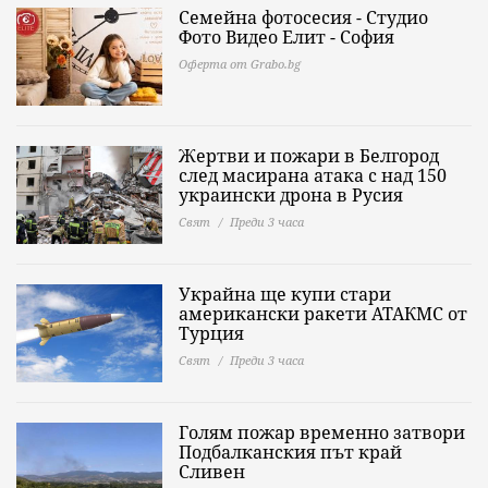
Семейна фотосесия - Студио
Фото Видео Елит - София
Оферта от Grabo.bg
Жертви и пожари в Белгород
след масирана атака с над 150
украински дрона в Русия
Свят
Преди 3 часа
Украйна ще купи стари
американски ракети АТАКМС от
Турция
Свят
Преди 3 часа
Голям пожар временно затвори
Подбалканския път край
Сливен