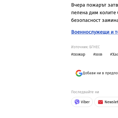
Вчера пожарът затв
пелена дим колите 
безопасност замина
Военнослужещи и те
Източник:
БГНЕС
пожар
нов
Ха
Добави ни в предпо
Последвайте ни
Viber
Newslet