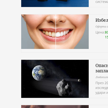
систем
Избел
Оферта о
Цена:
8
1
Опасн
запл
Любопит
През 2
изследв
удари 