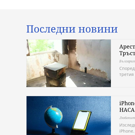
Последни новини
Арест
Тръс
България
Според
третия
iPhon
НАСА
Любопит
Изслед
iPhone