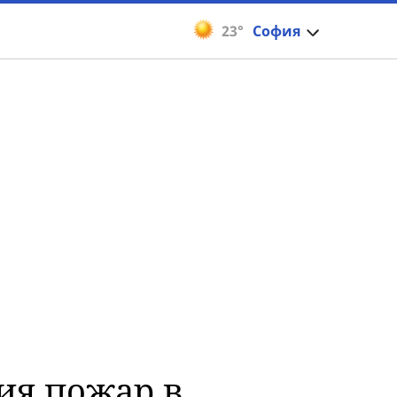
23°
София
ия пожар в