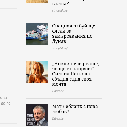
вълна?
sinoptik.bg
Специален буй ще
следи за
замърсявания по
Дунав
sinoptik.bg
„Никой не вярваше,
че ще го направя“:
Силвия Петкова
сбъдна една своя
мечта
Edna.bg
Ново
 да го
Мат Лебланк с нова
любов?
Edna.bg