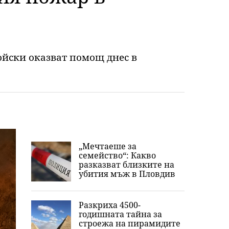
ойски оказват помощ днес в
„Мечтаеше за
семейство“: Какво
разказват близките на
убития мъж в Пловдив
Разкриха 4500-
годишната тайна за
строежа на пирамидите