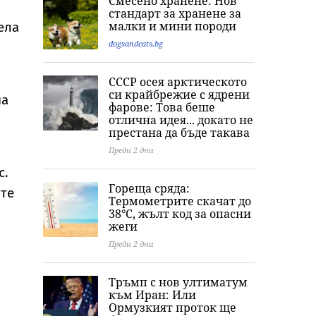
Смесено хранене: Нов
стандарт за хранене за
малки и мини породи
ела
dogsandcats.bg
СССР осея арктическото
си крайбрежие с ядрени
на
фарове: Това беше
отлична идея... докато не
престана да бъде такава
Преди 2 дни
с.
Гореща сряда:
ите
Термометрите скачат до
38°C, жълт код за опасни
жеги
Преди 2 дни
Тръмп с нов ултиматум
към Иран: Или
Ормузкият проток ще