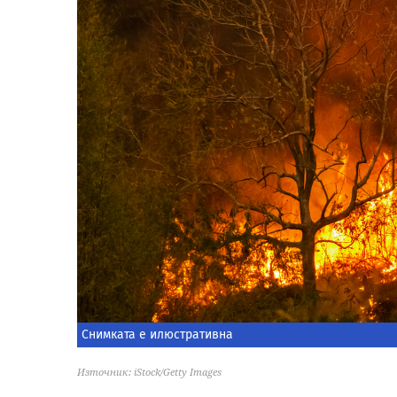
Снимката е илюстративна
Източник: iStock/Getty Images