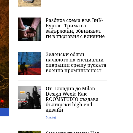
Разбиха схема във ВиК-
Бургас: Трима са
задържани, обвиняват
ги в търговия с влияние
Зеленски обяви
началото на специални
операции срещу руската
военна промишленост
От Пловдив до Milan
Design Week: Как
ROOMSTUDIO създава
български high-end
дизайн
biss.bg