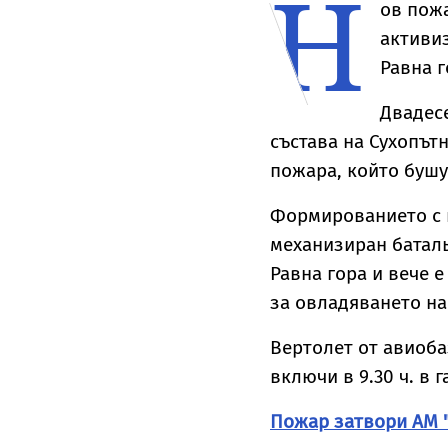
Н
ов пожа
активи
Равна г
Двадес
състава на Сухопът
пожара, който бушу
Формированието с 
механизиран батальо
Равна гора и вече е
за овладяването на
Вертолет от авиоба
включи в 9.30 ч. в 
Пожар затвори АМ 