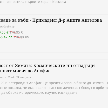
ата, изпратила първите хора в Космоса
ване за зъби - Примадент Д-р Анита Ангелова
т Grabo.bg
0.00 €
178.95 €
56.47 лв
350.00 лв
ост от Земята: Космическите ни отпадъци
ашват мисия до Апофис
но
Преди 54 минути
029 г. астероидът Апофис ще прелети опасно близо до Земята. 
ане показва, че има реален риск космическият боклук в орбита
и да обърка историческото научно изследване