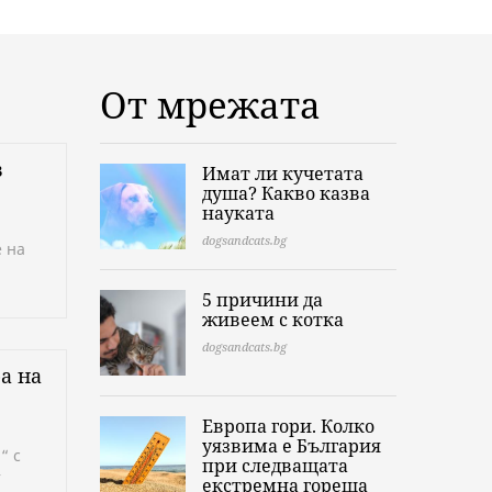
От мрежата
в
Имат ли кучетата
душа? Какво казва
науката
dogsandcats.bg
 на
5 причини да
живеем с котка
dogsandcats.bg
а на
Европа гори. Колко
уязвима е България
“ с
при следващата
т
екстремна гореща