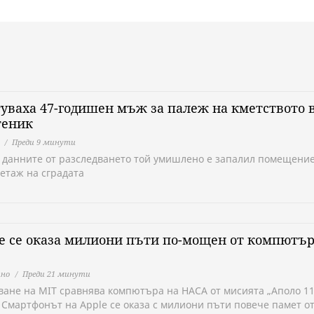
уваха 47-годишен мъж за палеж на кметството 
теник
Преди 9 минути
 данните от разследването той умишлено е запалил помещение
 етаж на сградата
e се оказа милиони пъти по-мощен от компютър
но
Преди 21 минути
ване на MIT сравнява компютъра на НАСА от мисията „Аполо 11
. Смартфонът на Apple се оказа с милиони пъти повече памет о