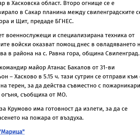
р в Хасковска област. Второ огнище се е
зирало в Сакар планина между свиленградските с
ора и Щит, предаде БГНЕС.
ет военнослужещи и специализирана техника от
ните войски оказват помощ днес в овладяването 
ва в района на с. Равна гора, община Свиленград.
командир майор Атанас Бакалов от 31-ви
н – Хасково в 5.15 ч. тази сутрин се отправи към 
 на терен, за да действа съвместно с пожарникар
 огъня, съобщиха от МО.
за Крумово има готовност да излети, за да се
гасенето на пожара от въздуха.
"Марица"