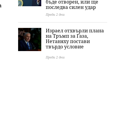
бъде отворен, или ще
а
последва силен удар
Преди 2 дни
Израел отхвърли плана
на Тръмп за Газа,
Нетаняху постави
твърдо условие
Преди 2 дни