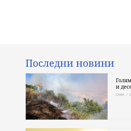
Последни новини
Голям
и дес
Свят