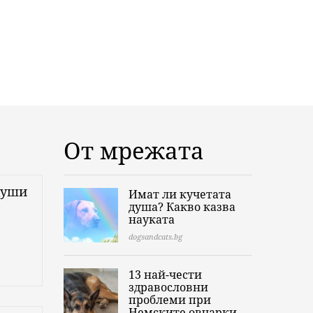
От мрежата
души
Имат ли кучетата
душа? Какво казва
науката
dogsandcats.bg
13 най-чести
здравословни
проблеми при
Немските овчарки