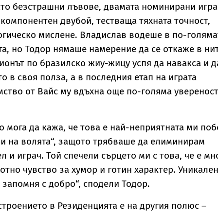
ато безстрашни лъвове, двамата номинирани игр
окомпонентен двубой, тестваща тяхната точност,
огическо мислене. Владислав водеше в по-голяма
та, но Тодор нямаше намерение да се откаже в ни
онът по бразилско жиу-жицу успя да навакса и д
о в своя полза, а в последния етап на играта
ство от Вайс му вдъхна още по-голяма увереност
 но мога да кажа, че това е най-неприятната ми по
ри на волята“, защото трябваше да елиминирам
 и играч. Той спечели сърцето ми с това, че е мн
отно чувство за хумор и готин характер. Уникале
 запомня с добро“, сподели Тодор.
роението в Резиденцията е на другия полюс –