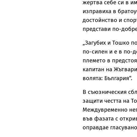
жертва себе си в и
изправиха в братоу
достойнство и спор
представи по-добре
„Загубих и Тошко п
по-силен и е в по-
племето в предстоя
капитан на Жътвари
волята: България“.
В съюзническия сбл
защити честта на Т
Междувременно нег
във фазата с открив
оправдае гласувано