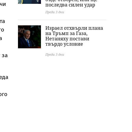
ачи
последва силен удар
Преди 3 дни
та
Израел отхвърли плана
то
на Тръмп за Газа,
а
Нетаняху постави
твърдо условие
 за
Преди 3 дни
беда
ого
н