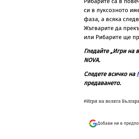
Рибарите са в пове
си в луксозното им
фаза, а всяка след
Жътварите да прекъ
или Рибарите ще п
Гледайте „Игри на в
NOVA.
Следете всичко на
предаването.
Игри на волята Българ
Добави ни в предпо