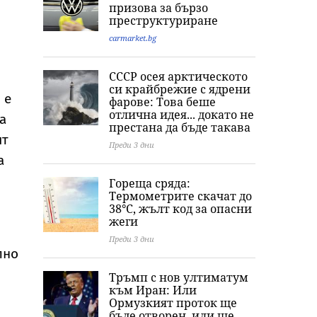
призова за бързо
преструктуриране
carmarket.bg
СССР осея арктическото
си крайбрежие с ядрени
 е
фарове: Това беше
отлична идея... докато не
а
престана да бъде такава
ят
Преди 3 дни
а
Гореща сряда:
Термометрите скачат до
38°C, жълт код за опасни
жеги
Преди 3 дни
лно
Тръмп с нов ултиматум
към Иран: Или
Ормузкият проток ще
бъде отворен, или ще