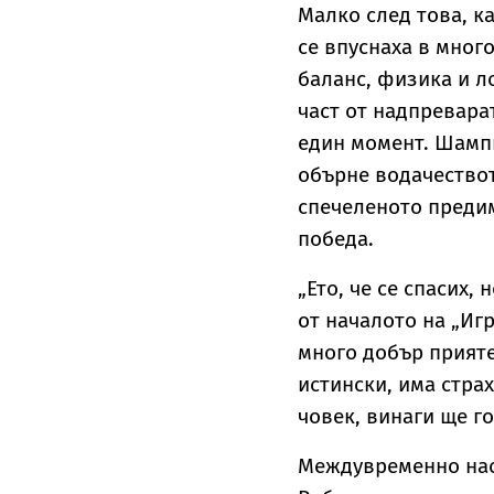
Малко след това, к
се впуснаха в мног
баланс, физика и л
част от надпревара
един момент. Шампи
обърне водачествот
спечеленото предим
победа.
„Ето, че се спасих,
от началото на „Иг
много добър приятел
истински, има страх
човек, винаги ще го
Междувременно наст