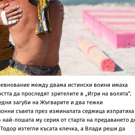
ревнование между двама истински воини имаха
тта да проследят зрителите в „Игри на волята“.
дни загуби на Жътварите и два тежки
онни съвета през изминалата седмица изпратиха
 най-лошата му серия от старта на предаването д
 Тодор изтегли късата клечка, а Влади реши да