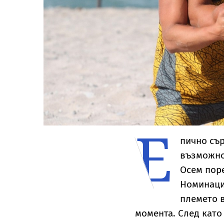
Е
пично съ
възможнос
Осем поре
Номинаци
племето в
момента. След като