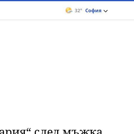
32°
София
гария“ след мъжка