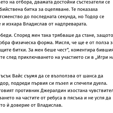
мето на отбора, двамата достойни състезатели се
бийствена битка за оцеляване. Те показаха
тсменство до последната секунда, но Тодор се
 и изкара Владислав от надпреварата.
обеди. Според мен така трябваше да стане, защото
добра физическа форма. Мисля, че ще е от полза з
щите битки. За мен беше чест“, коментира бивши
те след приключването на участието си в „Игри н
ъсък Вайс съумя да се възползва от шанса да
одор, подреди първия си пъзел и спечели дуела.
овият противник Джералдин изостана чувствите
ането на частите от ребуса в пясъка и не успя да
то ѝ доверие от Владислав.