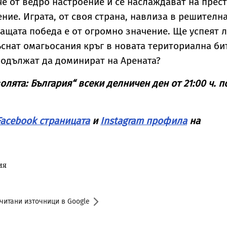
че от ведро настроение и се наслаждават на прес
ение. Играта, от своя страна, навлиза в решителн
ващата победа е от огромно значение. Ще успеят 
снат омагьосания кръг в новата териториална би
родължат да доминират на Арената?
олята: България“ всеки делничен ден от 21:00 ч. п
Facebook страницата
и
Instagram профила
на
ия
читани източници в Google