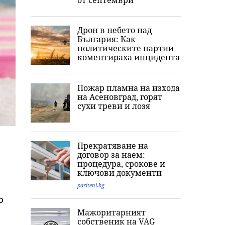
от септември
Дрон в небето над
България: Как
политическите партии
коментираха инцидента
Пожар пламна на изхода
на Асеновград, горят
сухи треви и лозя
Прекратяване на
договор за наем:
процедура, срокове и
ключови документи
pariteni.bg
о
Мажоритарният
собственик на VAG