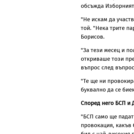
обсъжда Изборният 
"Не искам да участ
той. "Нека трите п
Борисов.
"За тези месец и п
откриваше този пре
въпрос след въпрос
"Те ще ни провокира
буквално да се бие
Според него БСП и 
"БСП само ще падат 
провокация, какъв 
бил с най-високия 