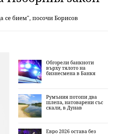
а се бием", посочи Борисов
Обгорели банкноти
върху тялото на
бизнесмена в Банкя
Румъния потопи два
шлепа, натоварени със
скали, в Дунав
Евро 2026 остава без