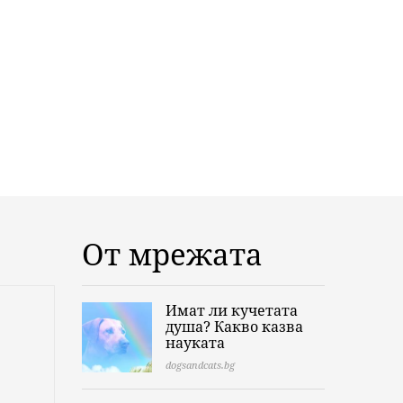
От мрежата
Имат ли кучетата
душа? Какво казва
науката
dogsandcats.bg