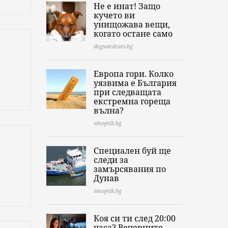
Не е инат! Защо
кучето ви
унищожава вещи,
когато остане само
dogsandcats.bg
Европа гори. Колко
уязвима е България
при следващата
екстремна гореща
вълна?
sinoptik.bg
Специален буй ще
следи за
замърсявания по
Дунав
sinoptik.bg
Коя си ти след 20:00
часа? Вечерните