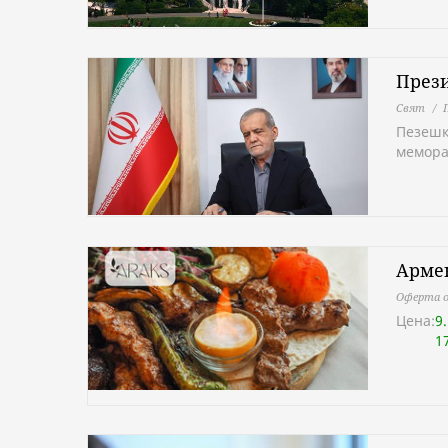
През
Свят
Пезешк
мемора
Армен
Оферта о
Цена:
9
1