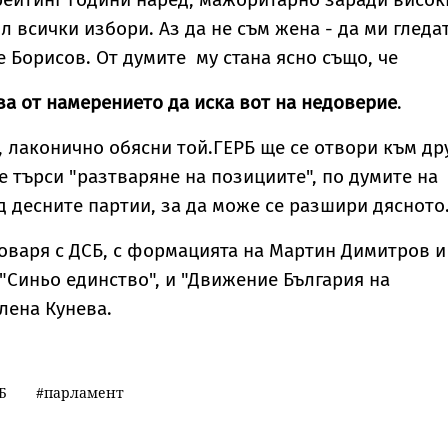
л всички избори. Аз да не съм жена - да ми гледа
е Борисов. От думите му стана ясно също, че
зва от намерението да иска вот на недоверие
.
, лаконично обясни той.ГЕРБ ще се отвори към др
 търси "разтваряне на позициите", по думите на
д десните партии, за да може се разшири дясното
говаря с ДСБ, с формацията на Мартин Димитров и
"Синьо единство", и "Движение България на
лена Кунева.
"
Б
парламент