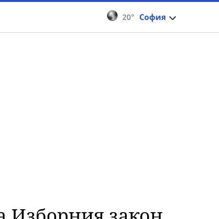
20°
София
за Изборния закон