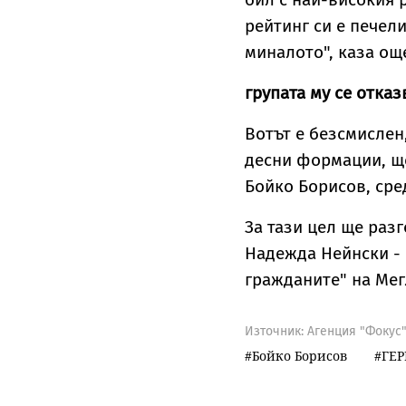
рейтинг си е печели
миналото", каза ощ
групата му се отка
Вотът е безсмислен
десни формации, ще
Бойко Борисов, сре
За тази цел ще раз
Надежда Нейнски - 
гражданите" на Мег
Източник:
Агенция "Фокус
Бойко Борисов
ГЕР