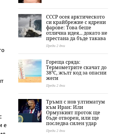
СССР осея арктическото
си крайбрежие с ядрени
фарове: Това беше
отлична идея... докато не
престана да бъде такава
Преди 2 дни
то
Гореща сряда:
Термометрите скачат до
38°C, жълт код за опасни
жеги
ят
Преди 2 дни
Тръмп с нов ултиматум
към Иран: Или
Ормузкият проток ще
с
бъде отворен, или ще
последва силен удар
и е
Преди 2 дни
ия