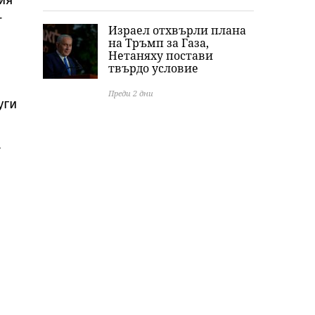
т
Израел отхвърли плана
на Тръмп за Газа,
Нетаняху постави
твърдо условие
Преди 2 дни
уги
.