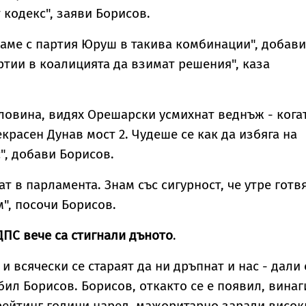
кодекс", заяви Борисов.
ваме с партия Юруш в такива комбинации", добави
артии в коалицията да взимат решения", каза
оловина, видях Орешарски усмихнат веднъж - кога
красен Дунав мост 2. Чудеше се как да избяга на
", добави Борисов.
т в парламента. Знам със сигурност, че утре готв
м", посочи Борисов.
ДПС вече са стигнали дъното
.
и всячески се стараят да ни дръпнат и нас - дали 
бил Борисов. Борисов, откакто се е появил, винаг
рейтинг години наред, мажоритарно заради висок