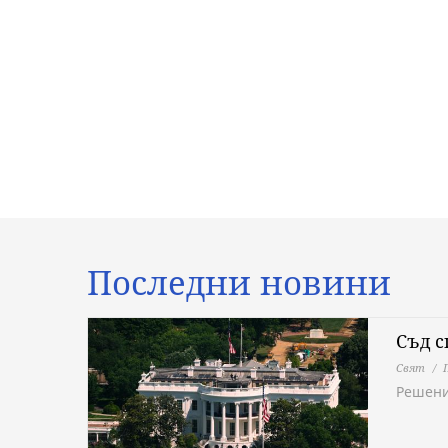
Последни новини
Съд с
Свят
Решени