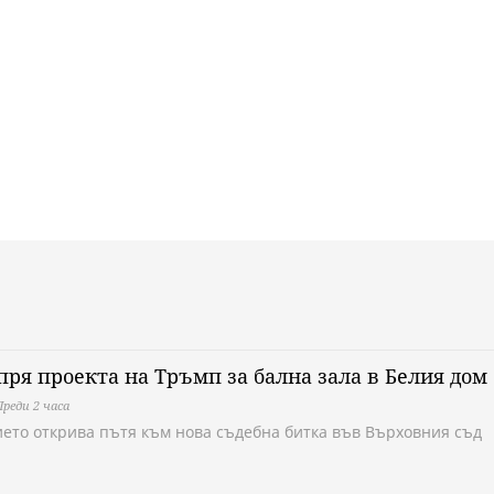
пря проекта на Тръмп за бална зала в Белия дом
Преди 2 часа
ето открива пътя към нова съдебна битка във Върховния съд