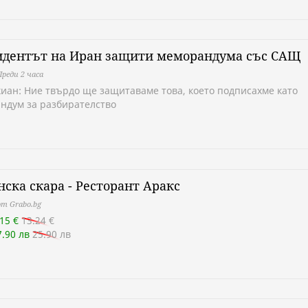
идентът на Иран защити меморандума със САЩ
Преди 2 часа
иан: Ние твърдо ще защитаваме това, което подписахме като
ндум за разбирателство
ска скара - Ресторант Аракс
т Grabo.bg
.15 €
13.24 €
7.90 лв
25.90 лв