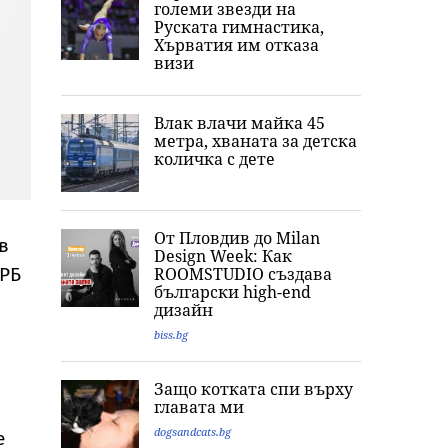
големи звезди на
Руската гимнастика,
Хърватия им отказа
визи
Влак влачи майка 45
метра, хваната за детска
количка с дете
От Пловдив до Milan
в
Design Week: Как
ЕРБ
ROOMSTUDIO създава
български high-end
дизайн
biss.bg
Защо котката спи върху
главата ми
dogsandcats.bg
е