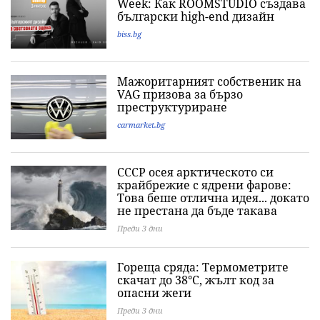
Week: Как ROOMSTUDIO създава
български high-end дизайн
biss.bg
Мажоритарният собственик на
VAG призова за бързо
преструктуриране
carmarket.bg
СССР осея арктическото си
крайбрежие с ядрени фарове:
Това беше отлична идея... докато
не престана да бъде такава
Преди 3 дни
Гореща сряда: Термометрите
скачат до 38°C, жълт код за
опасни жеги
Преди 3 дни