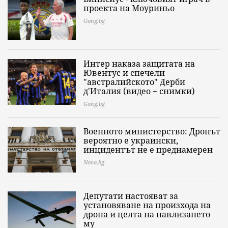
проекта на Моуриньо
Gong.bg
Интер наказа защитата на
Ювентус и спечели
"австралийското" Дерби
д'Италия (видео + снимки)
Gong.bg
Военното министерство: Дронът
вероятно е украински,
инцидентът не е преднамерен
Nova.bg
Депутати настояват за
установяване на произхода на
дрона и целта на навлизането
му