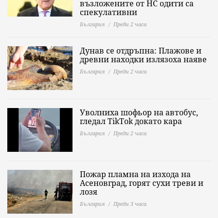
възложените от НС одити са
спекулативни
България
Преди 2 часа
Дунав се отдръпна: Плажове и
древни находки излязоха наяве
България
Преди 2 часа
Уволниха шофьор на автобус,
гледал TikTok докато кара
България
Преди 2 часа
Пожар пламна на изхода на
Асеновград, горят сухи треви и
лозя
България
Преди 3 часа