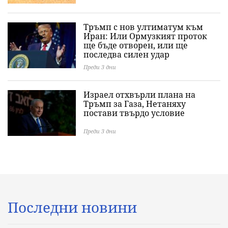
Тръмп с нов ултиматум към
Иран: Или Ормузкият проток
ще бъде отворен, или ще
последва силен удар
Преди 3 дни
Израел отхвърли плана на
Тръмп за Газа, Нетаняху
постави твърдо условие
Преди 3 дни
Последни новини