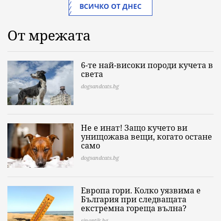
ВСИЧКО ОТ ДНЕС
От мрежата
6-те най-високи породи кучета в
света
dogsandcats.bg
Не е инат! Защо кучето ви
унищожава вещи, когато остане
само
dogsandcats.bg
Европа гори. Колко уязвима е
България при следващата
екстремна гореща вълна?
sinoptik.bg