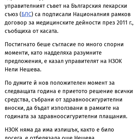
управителният съвет на Българския лекарски
съюз (
БЛС
) са подписали Националния рамков
договор за медицинските дейности през 2011 г.,
съобщиха от касата.
Постигнато беше съгласие по много спорни
моменти, като надделяха разумните
предложения, е казал управителят на НЗОК
Нели Нешева.
По думите й нов положителен момент за
следващата година е приетото решение всички
средства, събрани от здравноосигурителни
вноски, да бъдат използвани в рамките на
годината за здравноосигурителни плащания.
НЗОК няма да има излишък, както е било
досега, е отбелязала още Нешева.