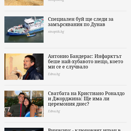
Специален буй ще следи за
замърсявания по Дунав
sinoptik.bg
Антонио Бандерас: Инфарктът
беше най-хубавото нещо, което
ми се е случвало
Edna.bg
Сватбата на Кристиано Роналдо
и Джорджина: Ще има ли
церемония днес?
Edna.bg
Винисиус - ключовият играч в