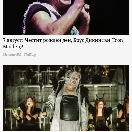
7 август: Честит рожден ден, Брус Дикинсън (Iron
Maiden)!
MelomanBG - Sled5.bg