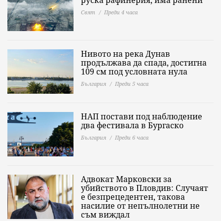
руска рафинерия, има ранени
Свят
Преди 4 часа
Нивото на река Дунав
продължава да спада, достигна
109 см под условната нула
България
Преди 5 часа
НАП постави под наблюдение
два фестивала в Бургаско
България
Преди 6 часа
Адвокат Марковски за
убийството в Пловдив: Случаят
е безпрецедентен, такова
насилие от непълнолетни не
съм виждал