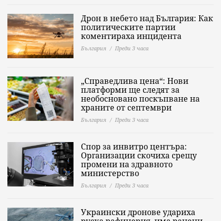
Дрон в небето над България: Как
политическите партии
коментираха инцидента
България
Преди 3 часа
„Справедлива цена“: Нови
платформи ще следят за
необосновано поскъпване на
храните от септември
България
Преди 3 часа
Спор за инвитро центъра:
Организации скочиха срещу
промени на здравното
министерство
България
Преди 3 часа
Украински дронове удариха