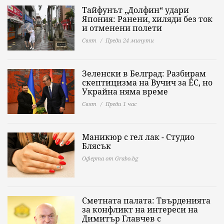
Тайфунът „Долфин“ удари
Япония: Ранени, хиляди без ток
и отменени полети
Свят
Преди 24 минути
Зеленски в Белград: Разбирам
скептицизма на Вучич за ЕС, но
Украйна няма време
Свят
Преди 1 час
Маникюр с гел лак - Студио
Блясък
Оферта от Grabo.bg
Сметната палата: Твърденията
за конфликт на интереси на
Димитър Главчев с