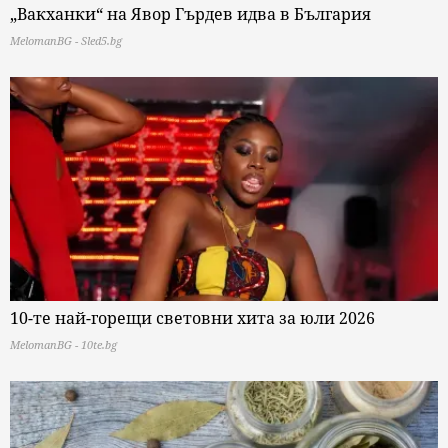
„Вакханки“ на Явор Гърдев идва в България
MelomanBG - Sled5.bg
10-те най-горещи световни хита за юли 2026
MelomanBG - 10te.bg