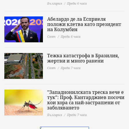
България
Преди 6 часа
Абелардо де ла Есприеля
положи клетва като президент
на Колумбия
Свят
Преди 6 часа
Тежка катастрофа в Бразилия,
жертви и много ранени
Свят
Преди 7 часа
"Западнонилската треска вече е
тук": Проф. Кантарджиев посочи
кои хора са най-застрашени от
заболяването
България
Преди 7 часа