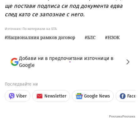
ще постави подписа си под документа едва
след като се запознае с него.
Източник:
По материали на БТА
Националния рамков договор
БЛС
НЗОК
Добави ни в предпочитани източници в
Google
Последвайте ни
Viber
Newsletter
Google News
Faceb