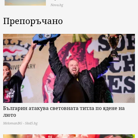
Nova.bg
Препоръчано
Българин атакува световната титла по ядене на
люто
MelomanBG - Sled5.bg