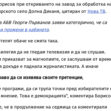
орисов при откриването на завод за обработка н
рското село Долна Диканя, цитиран от
Нова ТВ
.
а АБВ Георги Първанов заяви категорично, че са
и промени в кабинета
.
елят обаче не смята така.
илегия да не гледам телевизия и да не слушам.
и приказват за магнолиите, се заслушвам от врем
дя докъде е паднала журналистиката. А иначе
раво да си изявява своите претенции
,
е програми, да си трупа точки пред избирателите 
 мнение. Това е демокрацията“, коментира Борисо
, че в продължение на седмица са коментирали