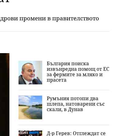
кадрови промени в правителството
България поиска
извънредна помощ от ЕС
за фермите за мляко и
прасета
Румъния потопи два
шлепа, натоварени със
скали, в Дунав
Д-р Герев: Отглеждат се