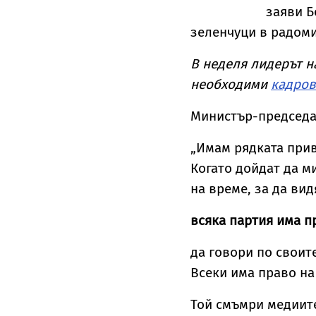
заяви Б
зеленчуци в радоми
В неделя лидерът н
необходими
кадров
Министър-председат
„Имам рядката прив
Когато дойдат да м
на време, за да ви
всяка партия има п
да говори по своит
Всеки има право на
Той смъмри медиите