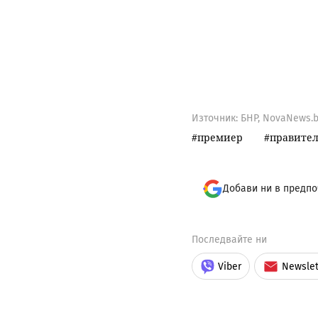
Източник:
БНР, NovaNews.b
премиер
правител
Добави ни в предпо
Последвайте ни
Viber
Newslet