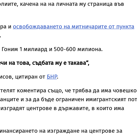
олиите, качена на на личната му страница във
ира и
освобождаването на митничарите от пункта
.
 Гоним 1 милиард и 500-600 милиона.
чи на това, съдбата му е такава“,
исов, цитиран от
БНР
.
телят коментира също, че трябва да има човешко
нците и за да бъде ограничен имигрантският пот
 изградят центрове в държавите, в които има
инансирането на изграждане на центрове за