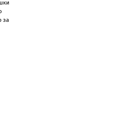
ешки
о
о за