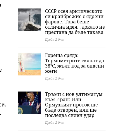
а
СССР осея арктическото
си крайбрежие с ядрени
фарове: Това беше
отлична идея... докато не
престана да бъде такава
Преди 2 дни
Гореща сряда:
Термометрите скачат до
38°C, жълт код за опасни
е
жеги
Преди 2 дни
Тръмп с нов ултиматум
към Иран: Или
си.
Ормузкият проток ще
бъде отворен, или ще
.
последва силен удар
Преди 2 дни