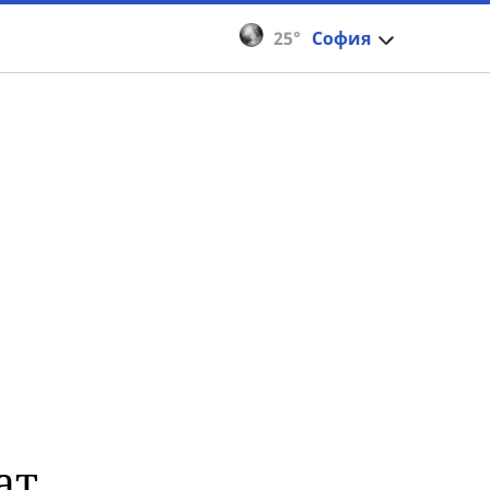
25°
София
ат