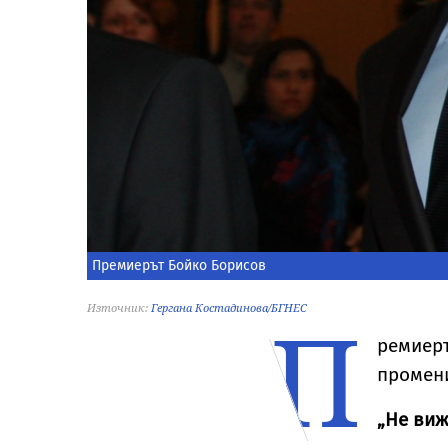
Премиерът Бойко Борисов
П
Източник:
Гергана Костадинова/БГНЕС
ремиеръ
промени
„Не виж