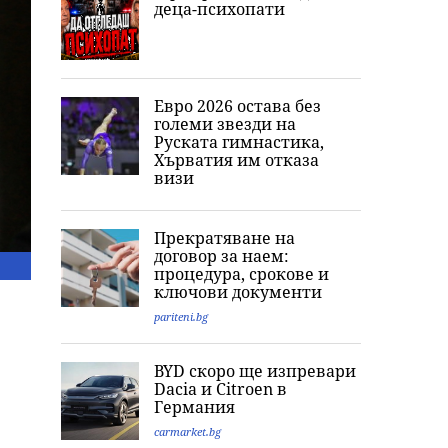
деца-психопати
Евро 2026 остава без
големи звезди на
Руската гимнастика,
Хърватия им отказа
визи
Прекратяване на
договор за наем:
процедура, срокове и
ключови документи
pariteni.bg
BYD скоро ще изпревари
Dacia и Citroеn в
Германия
carmarket.bg