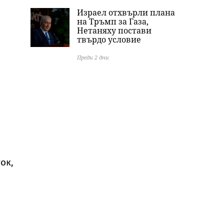
Израел отхвърли плана
на Тръмп за Газа,
Нетаняху постави
твърдо условие
Преди 2 дни
ок,