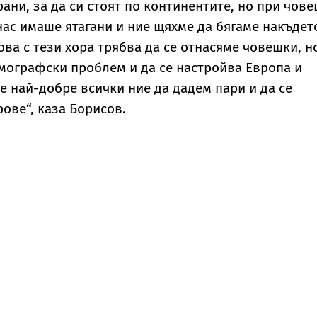
рани, за да си стоят по континентите, но при чов
 нас имаше ятагани и ние щяхме да бягаме накъдет
ова с тези хора трябва да се отнасяме човешки, н
емографски проблем и да се настройва Европа и
 е най-добре всички ние да дадем пари и да се
ове“, каза Борисов.