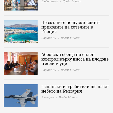
Любопитно
Преди 14 часа
По-скъпите нощувки вдигат
приходите на хотелите в
Гърция
Парите ни
Преди 14 часа
Абровски обеща по-силен
контрол върху вноса на плодове
и зеленчуци
Парите ни
Преди 14 часа
Испански изтребители ще пазят
небето на България
България
Преди 14 часа