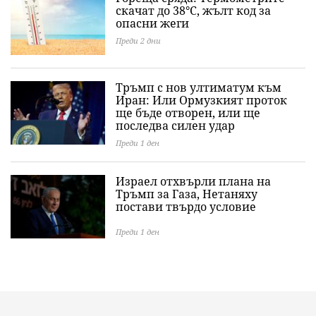
скачат до 38°C, жълт код за
опасни жеги
Преди 2 дни
Тръмп с нов ултиматум към
Иран: Или Ормузкият проток
ще бъде отворен, или ще
последва силен удар
Преди 1 ден
Израел отхвърли плана на
Тръмп за Газа, Нетаняху
постави твърдо условие
Преди 1 ден