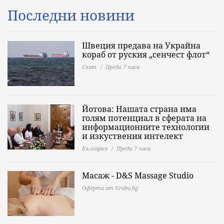
Последни новини
Швеция предава на Украйна
кораб от руския „сенчест флот“
Свят
Преди 7 часа
Йотова: Нашата страна има
голям потенциал в сферата на
информационните технологии
и изкуствения интелект
България
Преди 7 часа
Масаж - D&S Massage Studio
Оферта от Grabo.bg