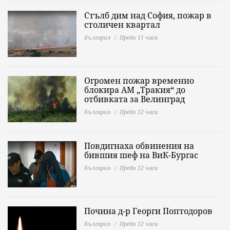
Стълб дим над София, пожар в
столичен квартал
България
Преди 11 часа
Огромен пожар временно
блокира АМ „Тракия“ до
отбивката за Велинград
България
Преди 12 часа
Повдигнаха обвинения на
бившия шеф на ВиК-Бургас
България
Преди 12 часа
Почина д-р Георги Поптодоров
България
Преди 12 часа