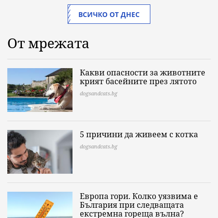
ВСИЧКО ОТ ДНЕС
От мрежата
Какви опасности за животните
крият басейните през лятото
dogsandcats.bg
5 причини да живеем с котка
dogsandcats.bg
Европа гори. Колко уязвима е
България при следващата
екстремна гореща вълна?