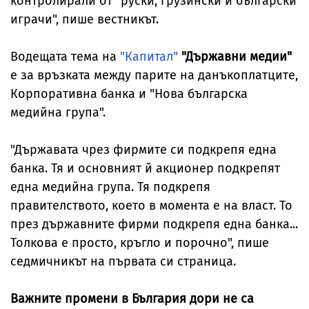
контролирали от "руски, грузински и български
играчи", пише вестникът.
Водещата тема на
"Капитал"
"Държавни медии"
е за връзката между парите на данъкоплатците,
Корпоративна банка и "Нова българска
медийна група".
"Държавата чрез фирмите си подкрепя една
банка. Тя и основният й акционер подкрепят
една медийна група. Тя подкрепя
правителството, което в момента е на власт. То
през държавните фирми подкрепя една банка...
Толкова е просто, кръгло и порочно", пише
седмичникът на първата си страница.
Важните промени в България дори не са