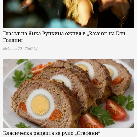
Гласът на Янка Рупкина оживя в „Ravers“ на Ели
Голдинг
MelomanBG - Sled5.bg
Класическа рецепта за руло „Стефани“