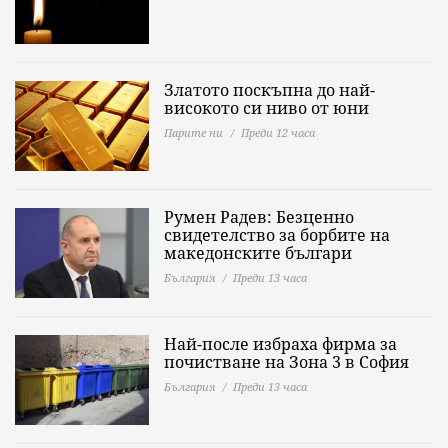
Златото поскъпна до най-
високото си ниво от юни
Парите ни
Преди 12 часа
Румен Радев: Безценно
свидетелство за борбите на
македонските българи
България
Преди 13 часа
Най-после избраха фирма за
почистване на Зона 3 в София
България
Преди 13 часа