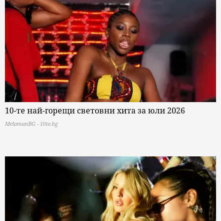
10-те най-горещи световни хита за юли 2026
MelomanBG - 10te.bg