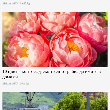
MelomanBG - Sled5.bg
10 цветя, които задължително трябва да имате в
дома си
MelomanBG - 10te.bg