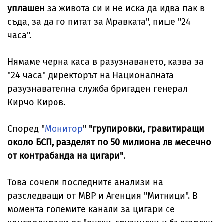
уплашен
за живота си и не иска да идва пак в
съда, за да го питат за Мравката", пише "24
часа".
Нямаме черна каса в разузнаването, казва за
"24 часа" директорът на Националната
разузнавателна служба бригаден генерал
Кирчо Киров.
Според "
Монитор
"
"групировки, гравитиращи
около БСП, разделят по 50 милиона лв месечно
от контрабанда на цигари"
.
Това сочели последните анализи на
разследващи от МВР и Агенция "Митници". В
момента големите канали за цигари се