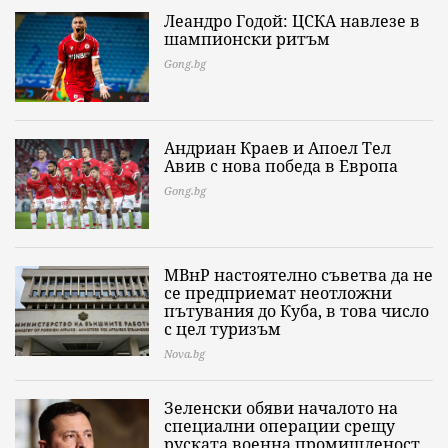
Леандро Годой: ЦСКА навлезе в
шампионски ритъм
Gong.bg
Андриан Краев и Апоел Тел
Авив с нова победа в Европа
Gong.bg
МВнР настоятелно съветва да не
се предприемат неотложни
пътувания до Куба, в това число
с цел туризъм
Nova.bg
Зеленски обяви началото на
специални операции срещу
руската военна промишленост