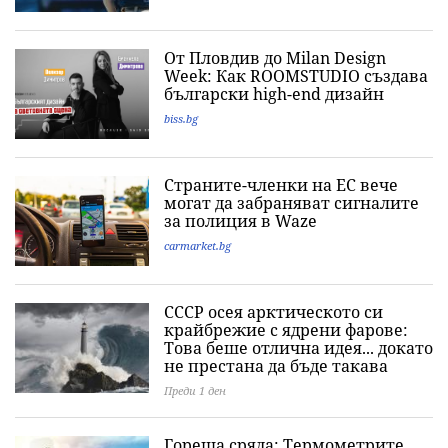
От Пловдив до Milan Design
Week: Как ROOMSTUDIO създава
български high-end дизайн
biss.bg
Страните-членки на ЕС вече
могат да забраняват сигналите
за полиция в Waze
carmarket.bg
СССР осея арктическото си
крайбрежие с ядрени фарове:
Това беше отлична идея... докато
не престана да бъде такава
Преди 1 ден
Гореща сряда: Термометрите