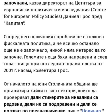
започнали,
казва директорът на Цетнтъра за
европейски политическси изследвания (Centre
for European Policy Studies) Даниел Грос пред
"
Капитал
".
Според него ключовият проблем не е толкова
фискалната политика, а че всичко останало
още не е започнало, никой няма интерес да го
започне. Големите неща бяха направени и след
това - нищо при последните правителства от
2001 г. насам, коментира Грос.
От началото на юни Столичната община ще
организира хайки от инспектори, които да
проверяват
дали стикерите за инвалиди са
редовни, дали не са подправени и дали се
ползват по предназначение
, пише "
Новинар
"