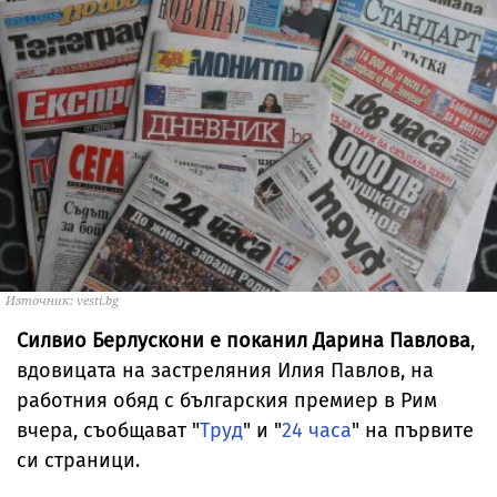
Източник: vesti.bg
Силвио Берлускони е поканил Дарина Павлова
,
вдовицата на застреляния Илия Павлов, на
работния обяд с българския премиер в Рим
вчера, съобщават "
Труд
" и "
24 часа
" на първите
си страници.