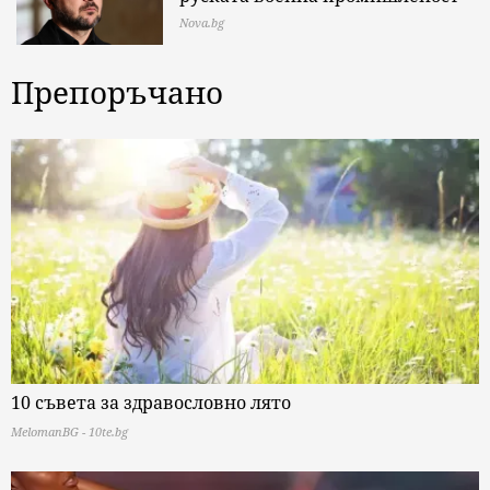
Nova.bg
Препоръчано
10 съвета за здравословно лято
MelomanBG - 10te.bg