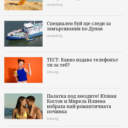
sinoptik.bg
Специален буй ще следи за
замърсявания по Дунав
sinoptik.bg
ТЕСТ: Какво издава телефонът
ти за теб?
Edna.bg
Палатка под звездите! Юлиан
Костов и Мирела Илиева
избраха най-романтичната
почивка
Edna.bg