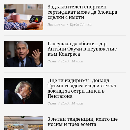
Задължителен енергиен
сертификат може да блокира
сделки с имоти
Парите ни
Преди 14 часа
Гласуваха да обвинят д-р
Антъни Фаучи в неуважение
към Конгреса
Свят
Преди 14 часа
„Ще ги издирим!“: Доналд
Тръмп се ядоса след изтекъл
доклад за остри липси в
Пентагона
Свят
Преди 14 часа
3 летни тенденции, които ще
носим и през есента