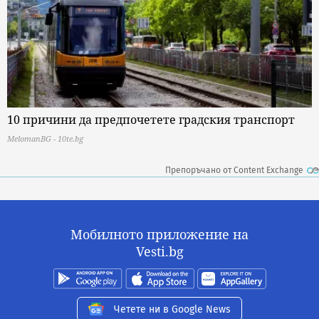
10 причини да предпочетете градския транспорт
MelomanBG - 10te.bg
Препоръчано от Content Exchange
Мобилното приложение на
Vesti.bg
Четете ни в Google News