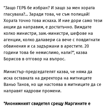
"Защо ГЕРБ бе избран? И защо за мен хората
гласуваха?... Заради това, че съм полицай!
Хората точно това искаха. И ние дори само тези
акции да направим, е достатъчно. Виждате
колко министри, зам.-министри, шефове на
агенции, колко далавери са вече с повдигнати
обвинения и са задържани в арестите. 20
години това бе немислимо, нали?", казва
Борисов в отговор на въпрос.
Министър-председателят казва, че няма да
иска оставката на директора на митниците
Ваньо Танов, но ще настоява в митниците да се
направят кадрови промени.
"Анонимният свидетел срещу Маргините е