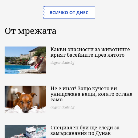
ВСИЧКО ОТ ДНЕС
От мрежата
Какви опасности за животните
крият басейните през лятото
dogsandcats.bg
Не е инат! Защо кучето ви
унищожава вещи, когато остане
само
dogsandcats.bg
Специален буй ще следи за
замърсявания по Дунав