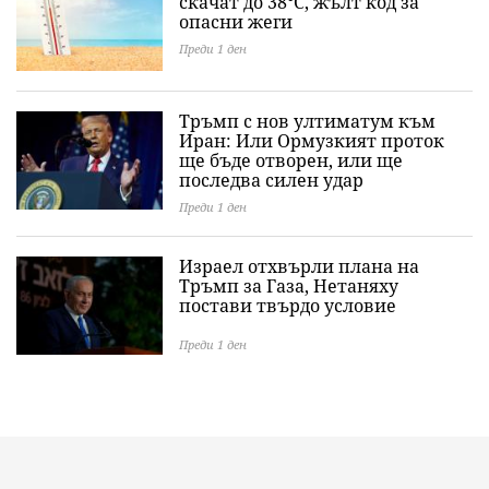
скачат до 38°C, жълт код за
опасни жеги
Преди 1 ден
Тръмп с нов ултиматум към
Иран: Или Ормузкият проток
ще бъде отворен, или ще
последва силен удар
Преди 1 ден
Израел отхвърли плана на
Тръмп за Газа, Нетаняху
постави твърдо условие
Преди 1 ден