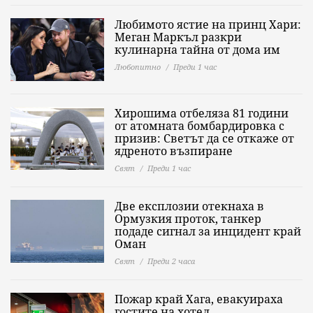
Любимото ястие на принц Хари:
Меган Маркъл разкри
кулинарна тайна от дома им
Любопитно
Преди 1 час
Хирошима отбеляза 81 години
от атомната бомбардировка с
призив: Светът да се откаже от
ядреното възпиране
Свят
Преди 1 час
Две експлозии отекнаха в
Ормузкия проток, танкер
подаде сигнал за инцидент край
Оман
Свят
Преди 2 часа
Пожар край Хага, евакуираха
гостите на хотел