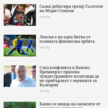
Салах дебютира срещу Гьозтепе
на Мъри Стоилов
Gong.bg
Левски е на една битка от
голямата финансова орбита
Gong.bg
След конфликта в Банско:
Премиерът призова
чуждестранните политици да
не прибързват с оценките за
България
Nova.bg
Какво се вижда на записите от