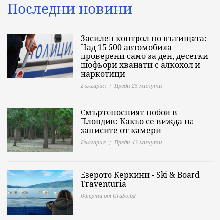
Последни новини
Засилен контрол по пътищата:
Над 15 500 автомобила
проверени само за ден, десетки
шофьори хванати с алкохол и
наркотици
България
Преди 25 минути
Смъртоносният побой в
Пловдив: Какво се вижда на
записите от камери
България
Преди 43 минути
Езерото Керкини - Ski & Board
Traventuria
Оферта от Grabo.bg