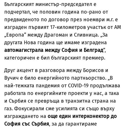
Българският министър-председател е
подчертал, че половин година по-рано от
предвиденото по договор през ноември м.г. е
изграден първият 17-километров участък от АМ
„Европа” между Драгоман и Сливница. „За
другата Нова година ще имаме изградена
автомагистрала между София и Белград
”,
категоричен е бил българският премиер.
Друг акцент в разговора между Борисов и
Вучич е било енергийното партньорство. „В
най-тежката пандемия от COVID-19 продължава
работата по енергийните проекти у нас, а така
и Сърбия се превръща в транзитна страна на
газ. Фокусирали сме усилията си също върху
изграждането на
още един интерконектор до
София със Сърбия
, за да гарантираме