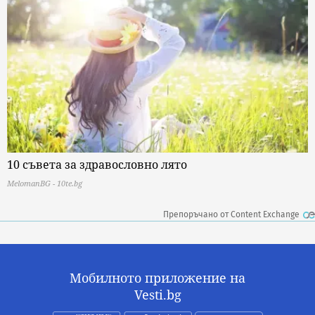
10 съвета за здравословно лято
MelomanBG - 10te.bg
Препоръчано от Content Exchange
Мобилното приложение на
Vesti.bg