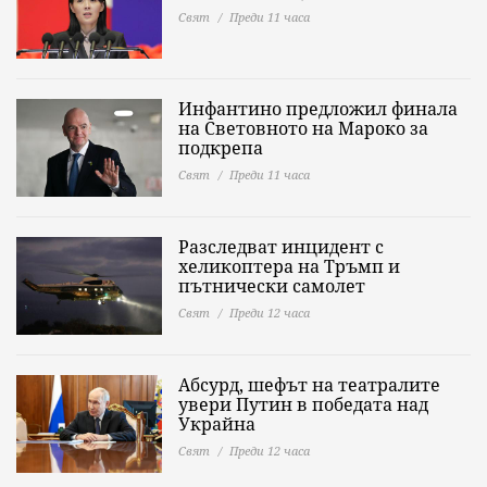
Свят
Преди 11 часа
Инфантино предложил финала
на Световното на Мароко за
подкрепа
Свят
Преди 11 часа
Разследват инцидент с
хеликоптера на Тръмп и
пътнически самолет
Свят
Преди 12 часа
Абсурд, шефът на театралите
увери Путин в победата над
Украйна
Свят
Преди 12 часа