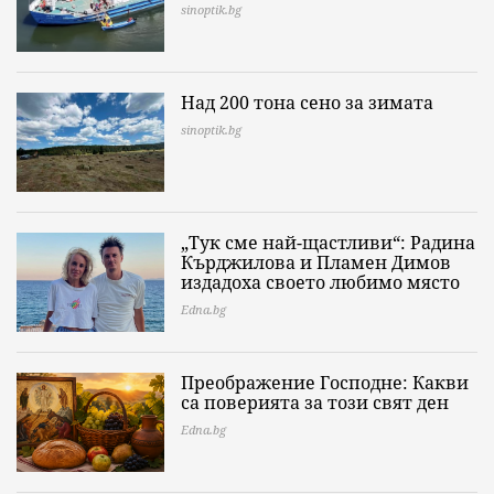
sinoptik.bg
Над 200 тона сено за зимата
sinoptik.bg
„Тук сме най-щастливи“: Радина
Кърджилова и Пламен Димов
издадоха своето любимо място
Edna.bg
Преображение Господне: Какви
са поверията за този свят ден
Edna.bg