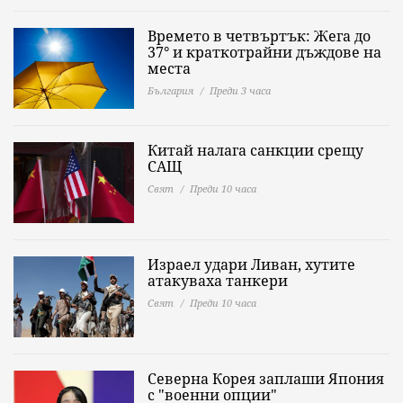
Времето в четвъртък: Жега до
37° и краткотрайни дъждове на
места
България
Преди 3 часа
Китай налага санкции срещу
САЩ
Свят
Преди 10 часа
Израел удари Ливан, хутите
атакуваха танкери
Свят
Преди 10 часа
Северна Корея заплаши Япония
с "военни опции"