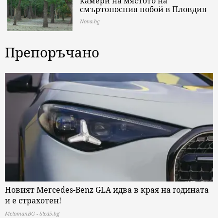
камери на мястото на
смъртоносния побой в Пловдив
Nova.bg
Препоръчано
Новият Mercedes-Benz GLA идва в края на годината
и е страхотен!
MelomanBG - Sled5.bg