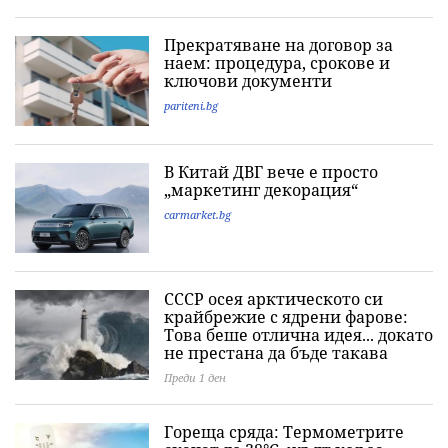
Прекратяване на договор за
наем: процедура, срокове и
ключови документи
pariteni.bg
В Китай ДВГ вече е просто
„маркетинг декорация“
carmarket.bg
СССР осея арктическото си
крайбрежие с ядрени фарове:
Това беше отлична идея... докато
не престана да бъде такава
Преди 1 ден
Гореща сряда: Термометрите