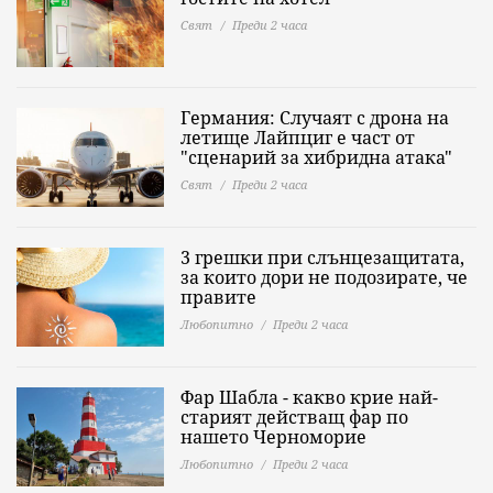
Свят
Преди 2 часа
Германия: Случаят с дрона на
летище Лайпциг е част от
"сценарий за хибридна атака"
Свят
Преди 2 часа
3 грешки при слънцезащитата,
за които дори не подозирате, че
правите
Любопитно
Преди 2 часа
Фар Шабла - какво крие най-
старият действащ фар по
нашето Черноморие
Любопитно
Преди 2 часа