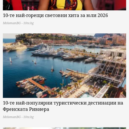
10-те най-горещи световни хита за юли 2026
MelomanBG - 10te.bg
10-те най-популярни туристически дестинации на
Френската Ривиера
MelomanBG - 10te.bg