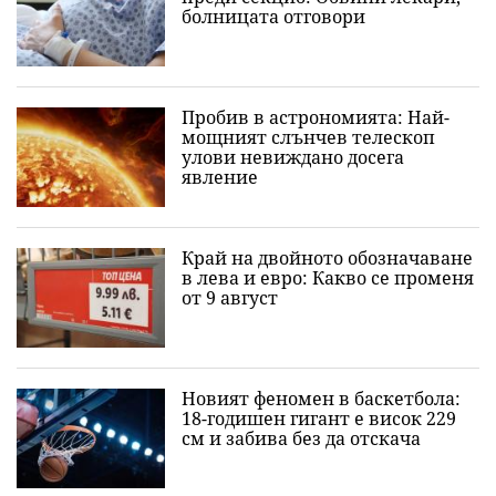
болницата отговори
Пробив в астрономията: Най-
мощният слънчев телескоп
улови невиждано досега
явление
Край на двойното обозначаване
в лева и евро: Какво се променя
от 9 август
Новият феномен в баскетбола:
18-годишен гигант е висок 229
см и забива без да отскача