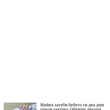
Майка загуби бебето си два дни
преди секцио: Обвини лекари,