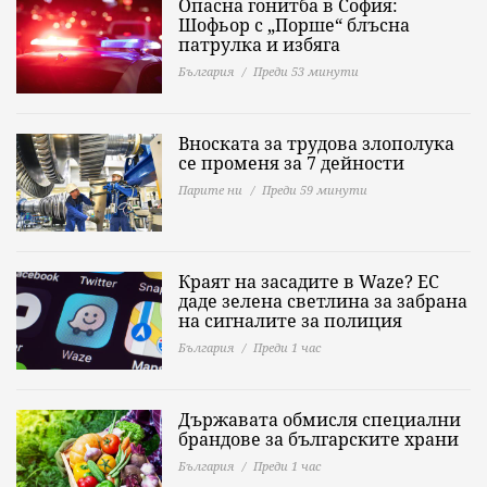
Опасна гонитба в София:
Шофьор с „Порше“ блъсна
патрулка и избяга
България
Преди 53 минути
Вноската за трудова злополука
се променя за 7 дейности
Парите ни
Преди 59 минути
Краят на засадите в Waze? ЕС
даде зелена светлина за забрана
на сигналите за полиция
България
Преди 1 час
Държавата обмисля специални
брандове за българските храни
България
Преди 1 час