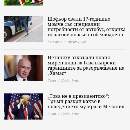
Шофьор свали 17-годишно
момче със специални
потребности от автобус, откриха
го часове по-късно обезводнено
България
Преди 1 час
Нетаняху отхвърли новия
мирен план за Газа въпреки
гаранциите за разоръжаване на
„Хамас“
Свят
Преди 1 час
„Това не е президентско“:
Тръмп разкри какво в
поведението му мрази Мелания
Свят
Преди 1 час