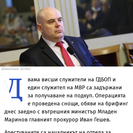
Източник: БГНЕС
Д
вама висши служители на ГДБОП и
един служител на МВР са задържани
за получаване на подкуп. Операцията
е проведена снощи, обяви на брифинг
днес заедно с вътрешния министър Младен
Маринов главният прокурор Иван Гешев.
Арестуваните са началникът на отдела за