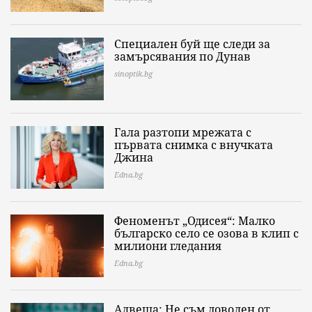
Специален буй ще следи за
замърсявания по Дунав
sinoptik.bg
Гала разтопи мрежата с
първата снимка с внучката
Джина
Edna.bg
Феноменът „Одисея“: Малко
българско село се озова в клип с
милиони гледания
Edna.bg
Алвеша: Не съм доволен от