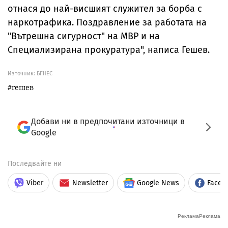
отнася до най-висшият служител за борба с
наркотрафика. Поздравление за работата на
"Вътрешна сигурност" на МВР и на
Специализирана прокуратура", написа Гешев.
Източник:
БГНЕС
гешев
Добави ни в предпочитани източници в
Google
Последвайте ни
Viber
Newsletter
Google News
Faceb