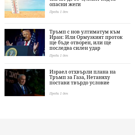
опасни жеги
Преди 1 ден
Тръмп с нов ултиматум към
Иран: Или Ормузкият проток
ще бъде отворен, или ще
последва силен удар
Преди 1 ден
Израел отхвърли плана на
Тръмп за Газа, Нетаняху
постави твърдо условие
Преди 1 ден