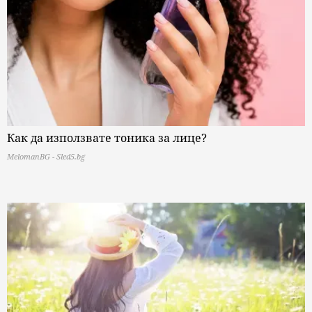
Как да използвате тоника за лице?
MelomanBG - Sled5.bg