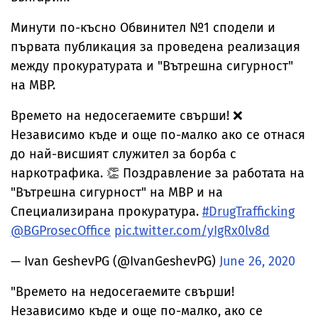
Минути по-късно Обвинител №1 сподели и
първата публикация за проведена реализация
между прокуратурата и "Вътрешна сигурност"
на МВР.
Времето на недосегаемите свърши! ❌
Независимо къде и още по-малко ако се отнася
до най-висшият служител за борба с
наркотрафика. 👏 Поздравление за работата на
"Вътрешна сигурност" на МВР и на
Специализирана прокуратура.
#DrugTrafficking
@BGProsecOffice
pic.twitter.com/yIgRx0lv8d
— Ivan GeshevPG (@IvanGeshevPG)
June 26, 2020
"Времето на недосегаемите свърши!
Независимо къде и още по-малко, ако се