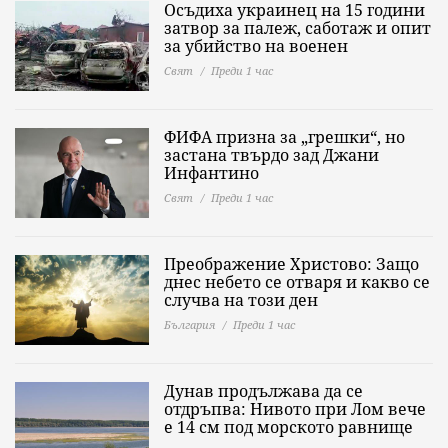
Осъдиха украинец на 15 години
затвор за палеж, саботаж и опит
за убийство на военен
Свят
Преди 1 час
ФИФА призна за „грешки“, но
застана твърдо зад Джани
Инфантино
Свят
Преди 1 час
Преображение Христово: Защо
днес небето се отваря и какво се
случва на този ден
България
Преди 1 час
Дунав продължава да се
отдръпва: Нивото при Лом вече
е 14 см под морското равнище