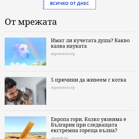
ВСИЧКО ОТ ДНЕС
От мрежата
Имат ли кучетата душа? Какво
казва науката
dogsandcats.bg
5 причини да живеем с котка
dogsandcats.bg
Европа гори. Колко уязвима е
България при следващата
екстремна гореща вълна?
sinoptik.bg