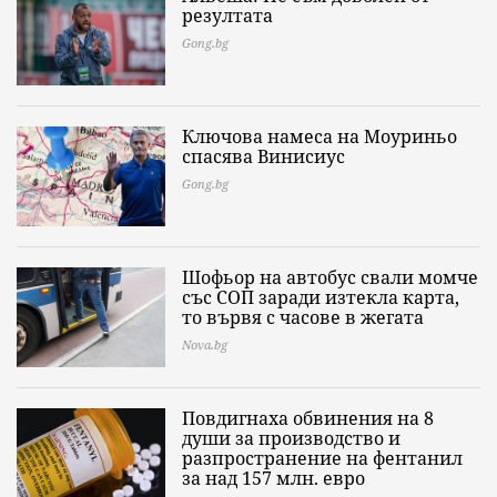
резултата
Gong.bg
Ключова намеса на Моуриньо
спасява Винисиус
Gong.bg
Шофьор на автобус свали момче
със СОП заради изтекла карта,
то вървя с часове в жегата
Nova.bg
Повдигнаха обвинения на 8
души за производство и
разпространение на фентанил
за над 157 млн. евро