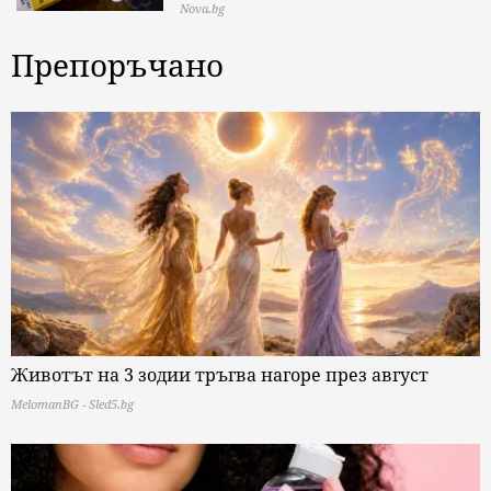
Nova.bg
Препоръчано
Животът на 3 зодии тръгва нагоре през август
MelomanBG - Sled5.bg