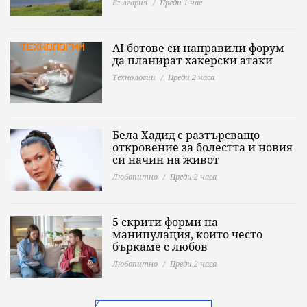
България
Преди 1 час
AI ботове си направили форум
да планират хакерски атаки
Технологии
Преди 2 часа
Бела Хадид с разтърсващо
откровение за болестта и новия
си начин на живот
Любопитно
Преди 2 часа
5 скрити форми на
манипулация, които често
бъркаме с любов
Любопитно
Преди 2 часа