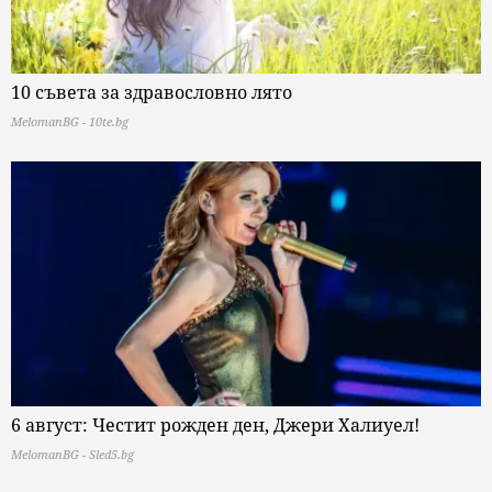
10 съвета за здравословно лято
MelomanBG - 10te.bg
6 август: Честит рожден ден, Джери Халиуел!
MelomanBG - Sled5.bg