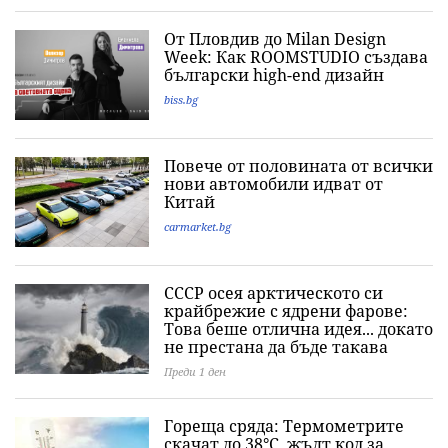
От Пловдив до Milan Design
Week: Как ROOMSTUDIO създава
български high-end дизайн
biss.bg
Повече от половината от всички
нови автомобили идват от
Китай
carmarket.bg
СССР осея арктическото си
крайбрежие с ядрени фарове:
Това беше отлична идея... докато
не престана да бъде такава
Преди 1 ден
Гореща сряда: Термометрите
скачат до 38°C, жълт код за