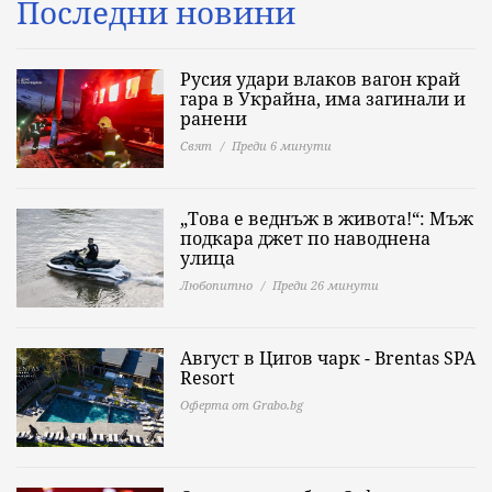
Последни новини
Русия удари влаков вагон край
гара в Украйна, има загинали и
ранени
Свят
Преди 6 минути
„Това е веднъж в живота!“: Мъж
подкара джет по наводнена
улица
Любопитно
Преди 26 минути
Август в Цигов чарк - Brentas SPA
Resort
Оферта от Grabo.bg