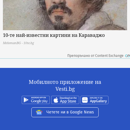
10-те най-известни картини на Караваджо
MelomanBG - 10te.bg
Препоръчано от Content Exchange
Мобилното приложение на
Vesti.bg
Четете ни в Google News