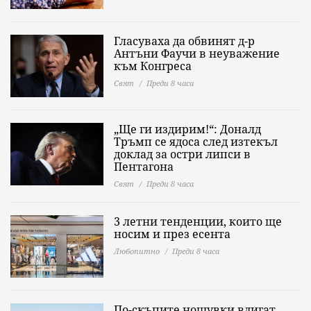
Гласуваха да обвинят д-р
Антъни Фаучи в неуважение
към Конгреса
Свят
Преди 8 часа
„Ще ги издирим!“: Доналд
Тръмп се ядоса след изтекъл
доклад за остри липси в
Пентагона
Свят
Преди 8 часа
3 летни тенденции, които ще
носим и през есента
Любопитно
Преди 8 часа
По-скъпите нощувки вдигат