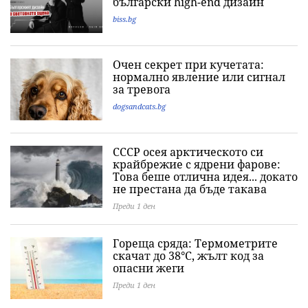
български high-end дизайн
biss.bg
Очен секрет при кучетата:
нормално явление или сигнал
за тревога
dogsandcats.bg
СССР осея арктическото си
крайбрежие с ядрени фарове:
Това беше отлична идея... докато
не престана да бъде такава
Преди 1 ден
Гореща сряда: Термометрите
скачат до 38°C, жълт код за
опасни жеги
Преди 1 ден