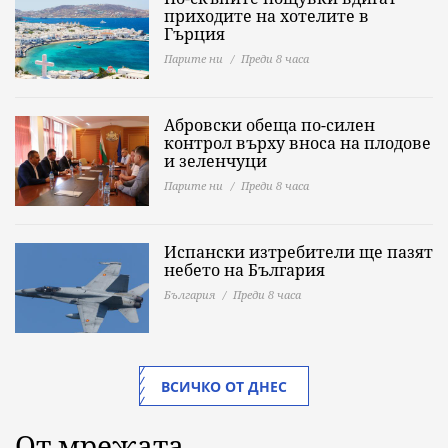
приходите на хотелите в
Гърция
Парите ни
Преди 8 часа
Абровски обеща по-силен
контрол върху вноса на плодове
и зеленчуци
Парите ни
Преди 8 часа
Испански изтребители ще пазят
небето на България
България
Преди 8 часа
ВСИЧКО ОТ ДНЕС
От мрежата