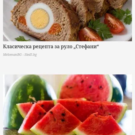
Класическа рецепта за руло „Стефани“
MelomanBG - Sled5.bg