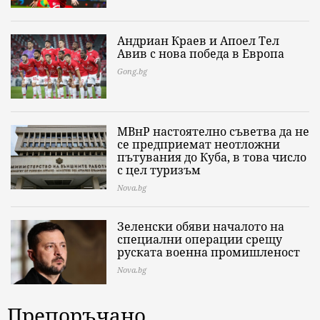
Андриан Краев и Апоел Тел
Авив с нова победа в Европа
Gong.bg
МВнР настоятелно съветва да не
се предприемат неотложни
пътувания до Куба, в това число
с цел туризъм
Nova.bg
Зеленски обяви началото на
специални операции срещу
руската военна промишленост
Nova.bg
Препоръчано