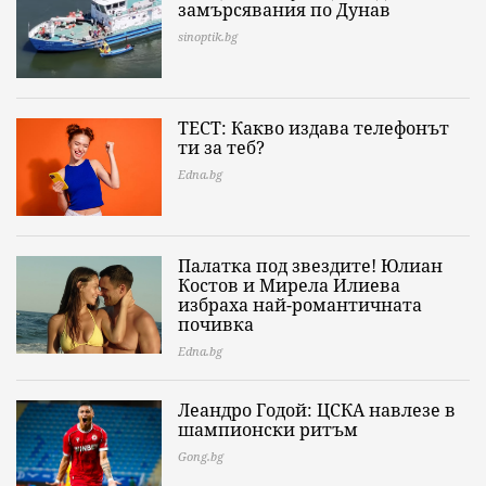
замърсявания по Дунав
sinoptik.bg
ТЕСТ: Какво издава телефонът
ти за теб?
Edna.bg
Палатка под звездите! Юлиан
Костов и Мирела Илиева
избраха най-романтичната
почивка
Edna.bg
Леандро Годой: ЦСКА навлезе в
шампионски ритъм
Gong.bg