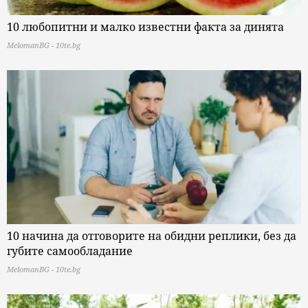
10 любопитни и малко известни факта за динята
MelomanBG - 10te.bg
10 начина да отговорите на обидни реплики, без да
губите самообладание
MelomanBG - 10te.bg