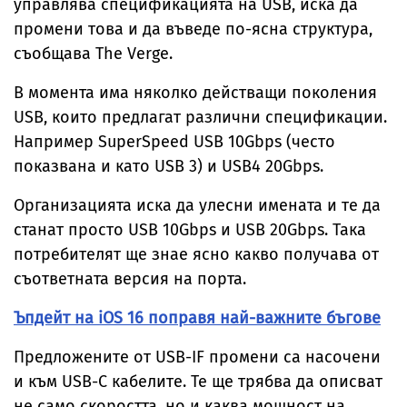
управлява спецификацията на USB, иска да
промени това и да въведе по-ясна структура,
съобщава The Verge.
В момента има няколко действащи поколения
USB, които предлагат различни спецификации.
Например SuperSpeed USB 10Gbps (често
показвана и като USB 3) и USB4 20Gbps.
Организацията иска да улесни имената и те да
станат просто USB 10Gbps и USB 20Gbps. Така
потребителят ще знае ясно какво получава от
съответната версия на порта.
Ъпдейт на iOS 16 поправя най-важните бъгове
Предложените от USB-IF промени са насочени
и към USB-C кабелите. Те ще трябва да описват
не само скоростта, но и каква мощност на