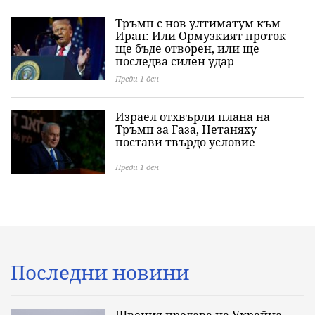
Тръмп с нов ултиматум към
Иран: Или Ормузкият проток
ще бъде отворен, или ще
последва силен удар
Преди 1 ден
Израел отхвърли плана на
Тръмп за Газа, Нетаняху
постави твърдо условие
Преди 1 ден
Последни новини
Швеция предава на Украйна