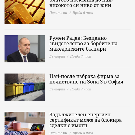
високото си ниво от юни
Парите ни
Преди 6 часа
Румен Радев: Безценно
свидетелство за борбите на
македонските българи
България
Преди 7 часа
Най-после избраха фирма за
почистване на Зона 3 в София
България
Преди 7 часа
Задължителен енергиен
сертификат може да блокира
сделки с имоти
Парите ни
Преди 8 часа