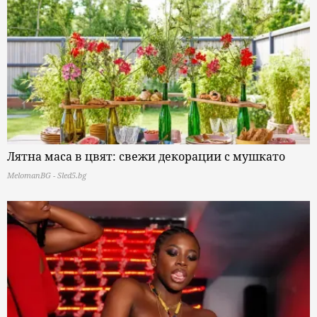
Лятна маса в цвят: свежи декорации с мушкато
MelomanBG - Sled5.bg