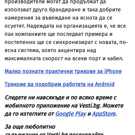
производители могат да продължат да
използват друго брандиране и така добрите
намерения за въвеждане на яснота да се
осуетят. Надеждата на организацията е, че все
пак компаниите ще последват примера и
постепенно ще се синхронизират с новата, по-
ясна система, която акцентира над
максималната скорост на всеки порт и кабел.
Малко познати практични трикове за iPhone
Трикове да подобрим работата на Android
Следете ни навсякъде и по всяко време с
мобилното приложение на
Vesti
.
bg
. Можете
да го изтеглите от
Google Play
и
AppStore
.
За още любопитно
съдържание от
Vesti
.
bg
последвайте