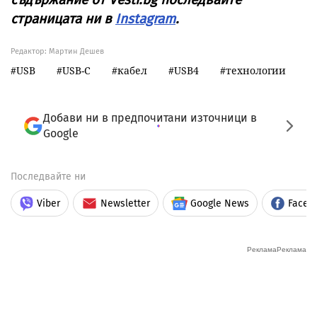
страницата ни в
Instagram
.
Редактор: Мартин Дешев
USB
USB-C
кабел
USB4
технологии
Добави ни в предпочитани източници в
Google
Последвайте ни
Viber
Newsletter
Google News
Faceb