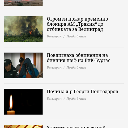
Огромен пожар временно
блокира АМ „Тракия“ до
отбивката за Велинград
България
Преди 6 часа
Повдигнаха обвинения на
бившия шеф на ВиК-Бургас
България
Преди 6 часа
Почина д-р Георги Поптодоров
България
Преди 6 часа
Златото поскъпна до най-