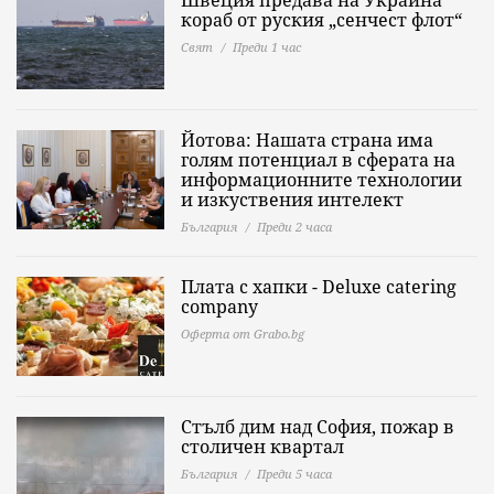
кораб от руския „сенчест флот“
Свят
Преди 1 час
Йотова: Нашата страна има
голям потенциал в сферата на
информационните технологии
и изкуствения интелект
България
Преди 2 часа
Плата с хапки - Deluxe catering
company
Оферта от Grabo.bg
Стълб дим над София, пожар в
столичен квартал
България
Преди 5 часа