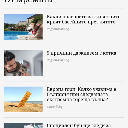
Какви опасности за животните
крият басейните през лятото
dogsandcats.bg
5 причини да живеем с котка
dogsandcats.bg
Европа гори. Колко уязвима е
България при следващата
екстремна гореща вълна?
sinoptik.bg
Специален буй ще следи за