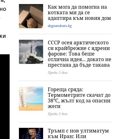
Как мога да помогна на
йно
котката ми да се
е
адаптира към новия дом
dogsandcats.bg
жи
СССР осея арктическото
си крайбрежие с ядрени
фарове: Това беше
отлична идея... докато не
престана да бъде такава
Преди 3 дни
Гореща сряда:
Термометрите скачат до
38°C, жълт код за опасни
жеги
Преди 3 дни
Тръмп с нов ултиматум
към Иран: Или