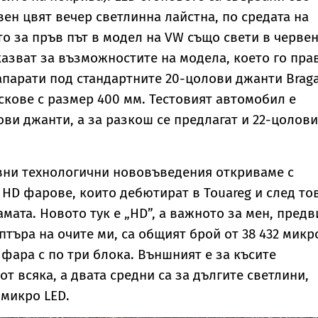
вен цвят вечер светлинна лайстна, по средата на
то за пръв път в модел на VW също свети в червен
казват за възможностите на модела, което го пра
апарати под стандартните 20-цолови джанти Braga
кове с размер 400 мм. Тестовият автомобил е
ови джанти, а за разкош се предлагат и 22-цолови
вни технологични нововъведения откриваме с
t HD фарове, които дебютират в Touareg и след то
амата. Новото тук е „HD”, а важното за мен, предв
птъра на очите ми, са общият брой от 38 432 микр
 фара с по три блока. Външният е за късите
 от всяка, а двата средни са за дългите светлини,
 микро LED.