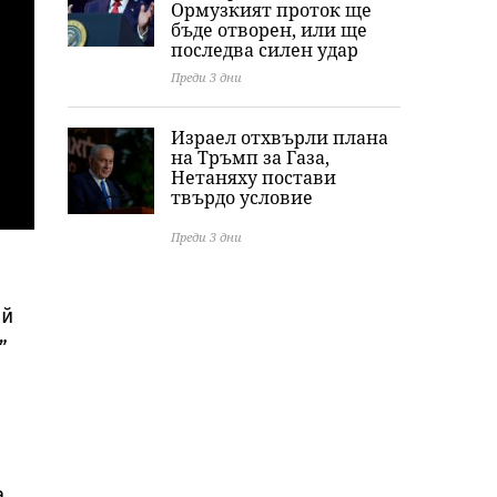
Ормузкият проток ще
бъде отворен, или ще
последва силен удар
Преди 3 дни
Израел отхвърли плана
на Тръмп за Газа,
Нетаняху постави
твърдо условие
Преди 3 дни
ой
”
а