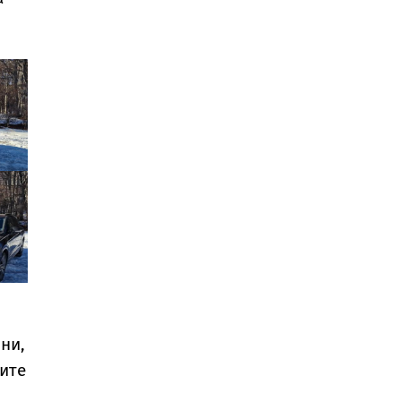
ни,
сите