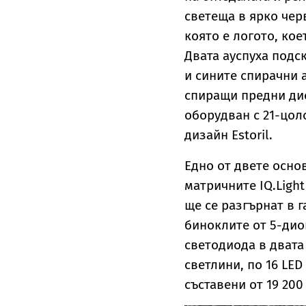
светеща в ярко чер
която е логото, кое
Двата ауспуха подс
и сините спирачни 
спиращи предни дис
оборудван с 21-цол
дизайн Estoril.
Едно от двете осно
матричните IQ.Ligh
ще се разгърнат в г
биноклите от 5-дио
светодиода в двата
светлини, по 16 LED
съставени от 19 200