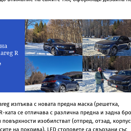
 на
areg R
reg изпъква с новата предна маска (решетка,
R-ката се отличава с различна предна и задна бро
 повърхности изобилстват (отпред, отзад, корпу
сите на покрива). LED стоповете са свързани със