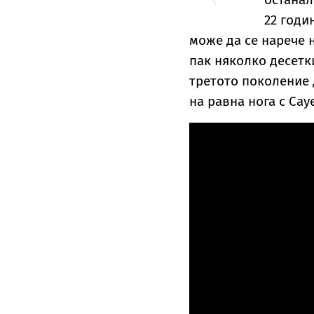
22 годи
може да се нарече н
пак няколко десетк
третото поколение 
на равна нога с Cay