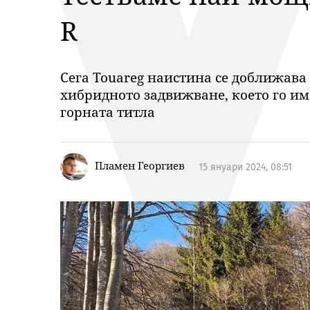
R
Сега Touareg наистина се доближава 
хибридното задвижване, което го има 
горната титла
Пламен Георгиев
15 януари 2024, 08:51