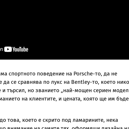
яма спортното поведение на Porsche-то, да не
 да се сравнява по лукс на Bentley-то, което ник
е и търсил, но званието „най-мощен сериен модел
манието на клиентите, и цената, която ще им бъде
до това, което е скрито под ламарините, нека
що внимание на самите тях, оформящи дизайна н