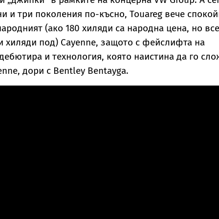
ни и три поколения по-късно, Touareg вече споко
ародният (ако 180 хиляди са народна цена, но вс
и хиляди под) Cayenne, защото с фейслифта на
дебютира и технология, която наистина да го сло
enne, дори с Bentley Bentayga.