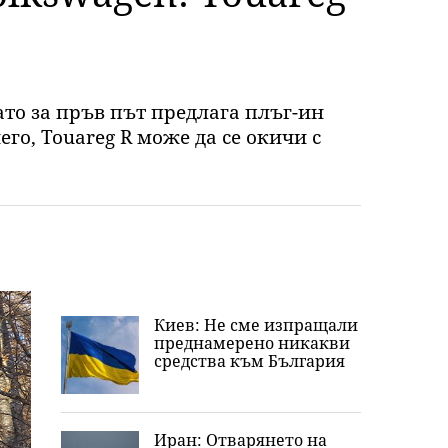
ато за пръв път предлага плъг-ин
его, Touareg R може да се окичи с
Киев: Не сме изпращали
преднамерено никакви
средства към България
Иран: Отварянето на