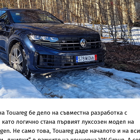
на Touareg бе дело на съвместна разработка с
, като логично стана първият луксозен модел на
gen. Не само това, Touareg даде началото и на вс
и „джипки” в рамките на концерна VW Group. А сег