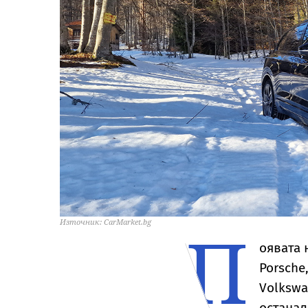
П
Източник: CarMarket.bg
оявата 
Porsche
Volkswa
останал