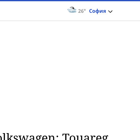
26°
София
lkswagen: Touareg