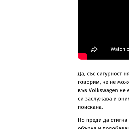
Да, със сигурност н
говорим, че не може
във Volkswagen не 
си заслужава и вни
поискана.
Но преди да стигна 
обърна и подобава