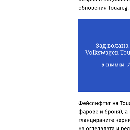
обновения Touareg.
Зад волана
Volkswagen Tou
9 СНИМКИ
Фейслифтът на Toua
фарове и броня), а 
гланцираните черни
на огледалата и рел