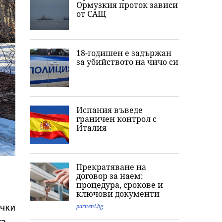
Ормузкия проток зависи
от САЩ
18-годишен е задържан
за убийството на чичо си
Испания въведе
граничен контрол с
Италия
Прекратяване на
договор за наем:
процедура, срокове и
ключови документи
ички
pariteni.bg
а,