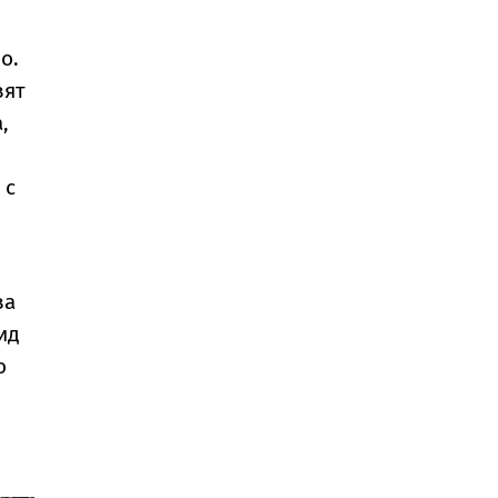
о.
вят
,
 с
ва
ид
о