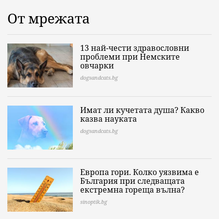
От мрежата
13 най-чести здравословни
проблеми при Немските
овчарки
dogsandcats.bg
Имат ли кучетата душа? Какво
казва науката
dogsandcats.bg
Европа гори. Колко уязвима е
България при следващата
екстремна гореща вълна?
sinoptik.bg