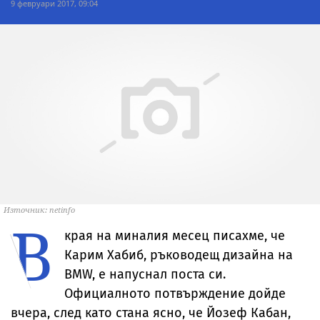
9 февруари 2017, 09:04
Източник: netinfo
В
края на миналия месец писахме, че
Карим Хабиб, ръководещ дизайна на
BMW, е напуснал поста си.
Официалното потвърждение дойде
вчера, след като стана ясно, че Йозеф Кабан,