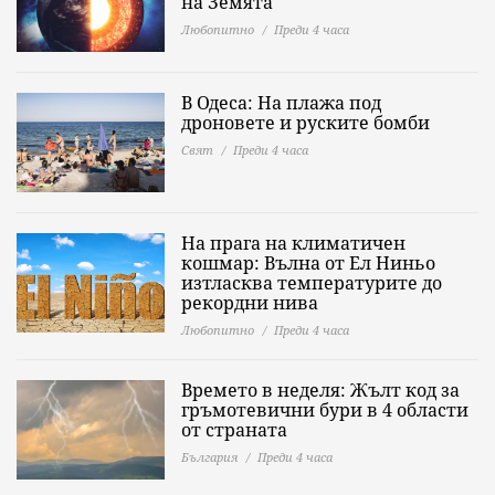
на Земята
Любопитно
Преди 4 часа
В Одеса: На плажа под
дроновете и руските бомби
Свят
Преди 4 часа
На прага на климатичен
кошмар: Вълна от Ел Ниньо
изтласква температурите до
рекордни нива
Любопитно
Преди 4 часа
Времето в неделя: Жълт код за
гръмотевични бури в 4 области
от страната
България
Преди 4 часа