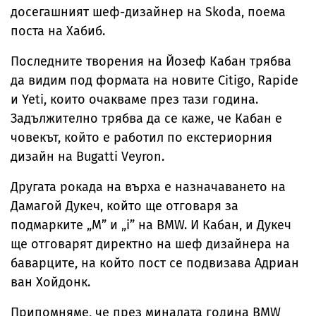
досегашният шеф-дизайнер на Skoda, поема
поста на Хабиб.
Последните творения на Йозеф Кабан трябва
да видим под формата на новите Citigo, Rapide
и Yeti, които очакваме през тази година.
Задължително трябва да се каже, че Кабан е
човекът, който е работил по екстериорния
дизайн на Bugatti Veyron.
Другата рокада на върха е назначаването на
Дамагой Дукеч, който ще отговаря за
подмарките „М” и „i” на BMW. И Кабан, и Дукеч
ще отговарят директно на шеф дизайнера на
баварците, на който пост се подвизава Адриан
ван Хойдонк.
Припомняме, че през миналата година BMW