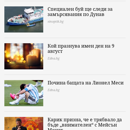
Специален буй ще следи за
замърсявания по Дунав
sinoptik.bg
Кой празнува имен ден на 9
август
Edna.bg
Почина бащата на Лионел Меси
Edna.bg
Карик призна, че е трябвало да
бъде „внимателен“ с Мейсън