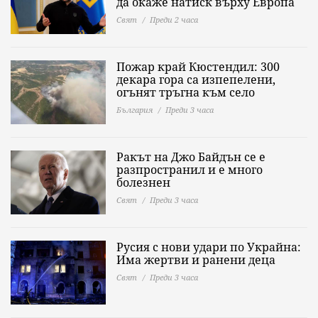
да окаже натиск върху Европа
Свят
Преди 2 часа
Пожар край Кюстендил: 300
декара гора са изпепелени,
огънят тръгна към село
България
Преди 3 часа
Ракът на Джо Байдън се е
разпространил и е много
болезнен
Свят
Преди 3 часа
Русия с нови удари по Украйна:
Има жертви и ранени деца
Свят
Преди 3 часа