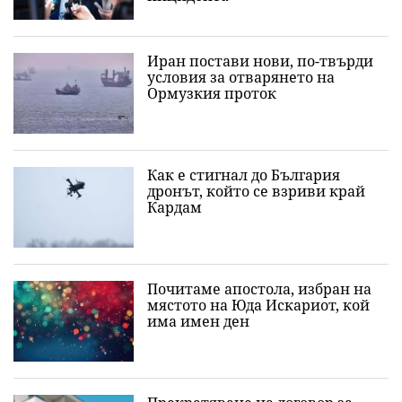
Иран постави нови, по-твърди
условия за отварянето на
Ормузкия проток
Как е стигнал до България
дронът, който се взриви край
Кардам
Почитаме апостола, избран на
мястото на Юда Искариот, кой
има имен ден