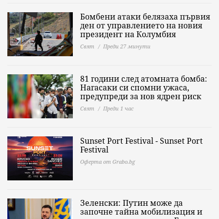
Бомбени атаки белязаха първия
ден от управлението на новия
президент на Колумбия
Свят
Преди 27 минути
81 години след атомната бомба:
Нагасаки си спомни ужаса,
предупреди за нов ядрен риск
Свят
Преди 1 час
Sunset Port Festival - Sunset Port
Festival
Оферта от Grabo.bg
Зеленски: Путин може да
започне тайна мобилизация и