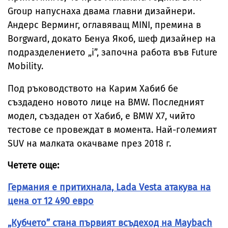
Group напуснаха двама главни дизайнери.
Андерс Верминг, оглавяващ MINI, премина в
Borgward, докато Бенуа Якоб, шеф дизайнер на
подразделението „i”, започна работа във Future
Mobility.
Под ръководството на Карим Хабиб бе
създадено новото лице на BMW. Последният
модел, създаден от Хабиб, е BMW X7, чийто
тестове се провеждат в момента. Най-големият
SUV на малката окачваме през 2018 г.
Четете още:
Германия е притихнала, Lada Vesta атакува на
цена от 12 490 евро
„Кубчето” стана първият всъдеход на Maybach