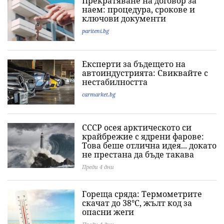
Прекратяване на договор за
наем: процедура, срокове и
ключови документи
pariteni.bg
Експерти за бъдещето на
автоиндустрията: Свиквайте с
нестабилността
carmarket.bg
СССР осея арктическото си
крайбрежие с ядрени фарове:
Това беше отлична идея... докато
не престана да бъде такава
Преди 4 дни
Гореща сряда: Термометрите
скачат до 38°C, жълт код за
опасни жеги