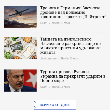
Тревога в Германия: Засякоха
дронове над подземно
хранилище с ракети „Пейтриът“
Свят
Преди 12 часа
Тайната на дълголетието:
Изследване разкрива защо по-
малкото протеини удължават
живота
Любопитно
Преди 13 часа
Турция призова Русия и
Украйна да прекратят ударите в
Черно море
Свят
Преди 13 часа
ВСИЧКО ОТ ДНЕС