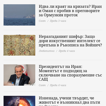
Идва ли краят на кризата? Иран
и Оман с пробив в преговорите
за Ормузкия проток
Свят
Преди 3 часа
Неразгаданият шифър: Защо
дори изкуственият интелект се
препъна в Ръкописа на Войнич?
Любопитно
Преди 4 часа
Президентът на Иран:
Моментът е подходящ за
сключване на споразумение със
САЩ
Свят
Преди 4 часа
Изненада, учени твърдят, че
животът е възникнал два пъти