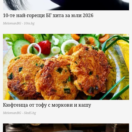
10-те най-горещи БГ хита за юли 2026
MelomanBG - 10te.bg
Кюфтенца от тофу с моркови и кашу
MelomanBG - Sled5.bg