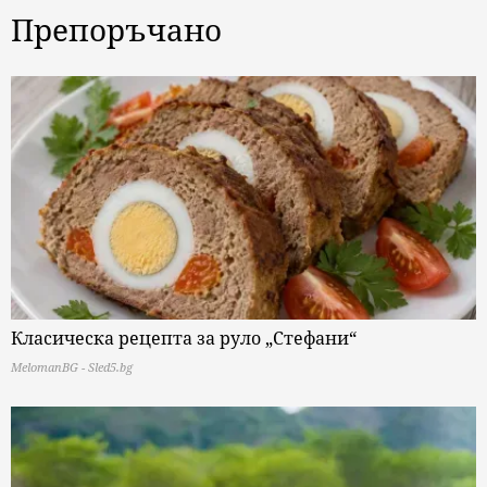
Препоръчано
Класическа рецепта за руло „Стефани“
MelomanBG - Sled5.bg