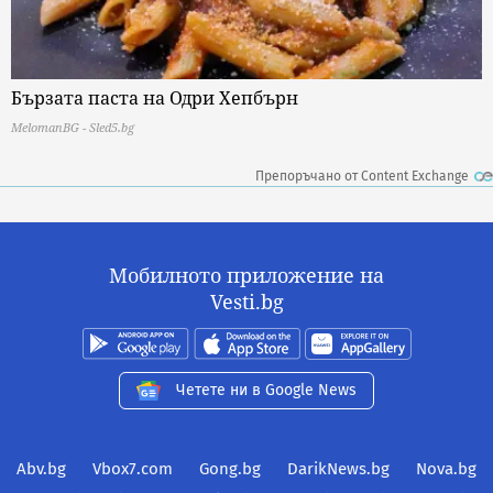
Бързата паста на Одри Хепбърн
MelomanBG - Sled5.bg
Препоръчано от Content Exchange
Мобилното приложение на
Vesti.bg
Четете ни в Google News
Abv.bg
Vbox7.com
Gong.bg
DarikNews.bg
Nova.bg