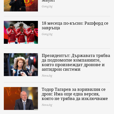
Маунт
Gong.bg
18 месеца по-късно: Рашфорд се
завръща
Gong.bg
Президентът: Държавата трябва
да подпомогне компаниите,
които произвеждат дронове и
антидрон системи
Nova.bg
Тодор Тагарев за взривилия се
дрон: Има още една версия,
която не трябва да изключваме
Nova.bg