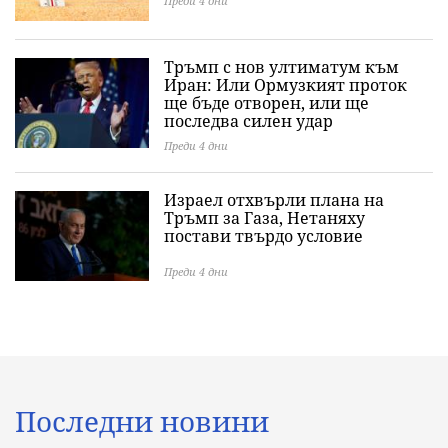
Преди 4 дни
Тръмп с нов ултиматум към
Иран: Или Ормузкият проток
ще бъде отворен, или ще
последва силен удар
Преди 4 дни
Израел отхвърли плана на
Тръмп за Газа, Нетаняху
постави твърдо условие
Преди 4 дни
Последни новини