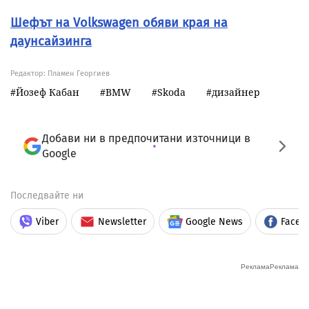
Шефът на Volkswagen обяви края на
даунсайзинга
Редактор: Пламен Георгиев
Йозеф Кабан
BMW
Skoda
дизайнер
Добави ни в предпочитани източници в
Google
Последвайте ни
Viber
Newsletter
Google News
Faceb