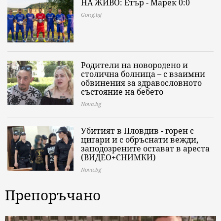
НА ЖИВО: Етър - Марек 0:0
Gong.bg
Родители на новородено и
столична болница – с взаимни
обвинения за здравословното
състояние на бебето
Nova.bg
Убитият в Пловдив - горен с
цигари и с обръснати вежди,
заподозрените остават в ареста
(ВИДЕО+СНИМКИ)
Nova.bg
Препоръчано