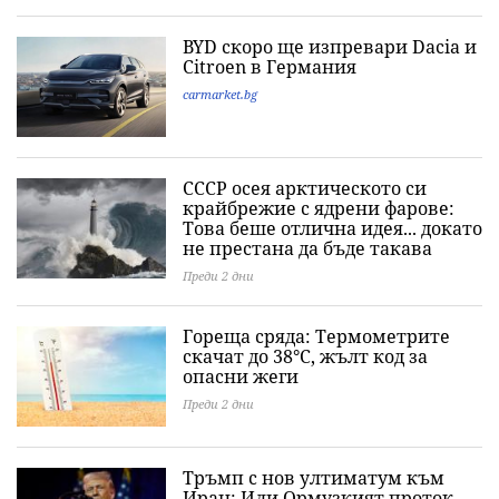
BYD скоро ще изпревари Dacia и
Citroеn в Германия
carmarket.bg
СССР осея арктическото си
крайбрежие с ядрени фарове:
Това беше отлична идея... докато
не престана да бъде такава
Преди 2 дни
Гореща сряда: Термометрите
скачат до 38°C, жълт код за
опасни жеги
Преди 2 дни
Тръмп с нов ултиматум към
Иран: Или Ормузкият проток