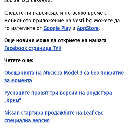
300 за 12,3 секунди.
Следете ни навсякъде и по всяко време с
мобилното приложение на Vesti bg. Можете да
го изтеглите от
Google Play
и
AppStore
.
Още новини може да откриете на нашата
Facebook страница ТУК
Четете още:
Обещанията на Мъск за Model 3 са без покритие
за момента
Руснаците правят три версии на роудстъра
„Крим”
Nissan стартира продажбите на Leaf със
специална версия