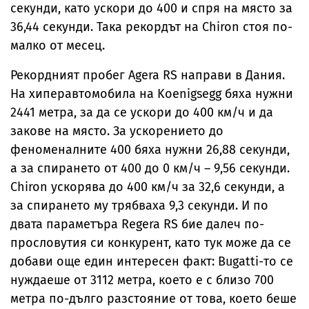
секунди, като ускори до 400 и спря на място за
36,44 секунди. Така рекордът на Chiron стоя по-
малко от месец.
Рекордният пробег Agera RS направи в Дания.
На хиперавтомобила на Koenigsegg бяха нужни
2441 метра, за да се ускори до 400 км/ч и да
закове на място. За ускорението до
феноменалните 400 бяха нужни 26,88 секунди,
а за спирането от 400 до 0 км/ч – 9,56 секунди.
Chiron ускорява до 400 км/ч за 32,6 секунди, а
за спирането му трябваха 9,3 секунди. И по
двата параметъра Regera RS бие далеч по-
прословутия си конкурент, като тук може да се
добави още един интересен факт: Bugatti-то се
нуждаеше от 3112 метра, което е с близо 700
метра по-дълго разстояние от това, което беше