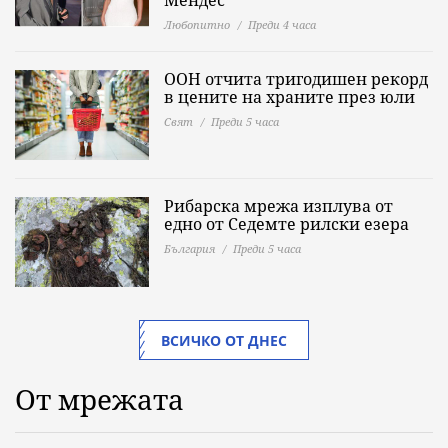
Мендес
Любопитно
Преди 4 часа
ООН отчита тригодишен рекорд
в цените на храните през юли
Свят
Преди 5 часа
Рибарска мрежа изплува от
едно от Седемте рилски езера
България
Преди 5 часа
ВСИЧКО ОТ ДНЕС
От мрежата