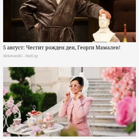
5 август: Честит рожден ден, Георги Мамалев!
MelomanBG - Sled5.bg