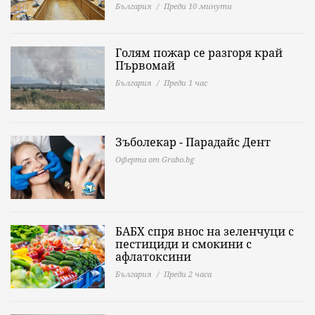
България
Преди 10 минути
Голям пожар се разгоря край
Първомай
България
Преди 1 час
Зъболекар - Парадайс Дент
Оферта от Grabo.bg
БАБХ спря внос на зеленчуци с
пестициди и смокини с
афлатоксини
България
Преди 2 часа