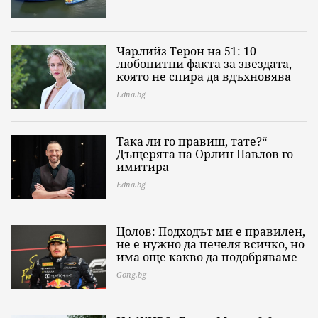
Чарлийз Терон на 51: 10
любопитни факта за звездата,
която не спира да вдъхновява
Edna.bg
Така ли го правиш, тате?“
Дъщерята на Орлин Павлов го
имитира
Edna.bg
Цолов: Подходът ми е правилен,
не е нужно да печеля всичко, но
има още какво да подобряваме
Gong.bg