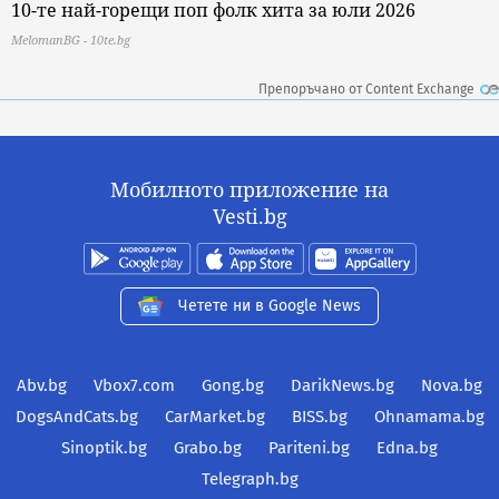
10-те най-горещи поп фолк хита за юли 2026
MelomanBG - 10te.bg
Препоръчано от Content Exchange
Мобилното приложение на
Vesti.bg
Четете ни в Google News
Abv.bg
Vbox7.com
Gong.bg
DarikNews.bg
Nova.bg
DogsAndCats.bg
CarMarket.bg
BISS.bg
Ohnamama.bg
Sinoptik.bg
Grabo.bg
Pariteni.bg
Edna.bg
Telegraph.bg