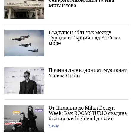
Северна Македония за Ива
Михайлова
Въздушен сблъсък между
Турция и Гърция над Егейско
море
Почина легендарният музикант
Уилям Орбит
От Пловдив до Milan Design
Week: Как ROOMSTUDIO създава
български high-end дизайн
biss.bg