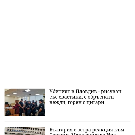
Убитият в Пловдив - рисуван
със свастики, с обръснати
вежди, горен с цигари
България с остра реакция към