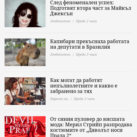
След феноменален успех:
Подготвят втора част за Майкъл
Джексън
Любопитно
Преди 2 часа
Капибари прекъснаха работата
на депутати в Бразилия
Любопитно
Преди 3 часа
Как могат да работят
непълнолетните и какво е
забранено за тях
Парите ни
Преди 3 часа
От синия пуловер до висшата
мода: Мерил Стрийп разпродава
костюмите от „Дяволът носи
Прада 2“