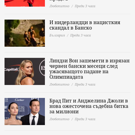
Любопитно
Преди 3 часа
И нидерландци в нацисткия
скандал в Банско
България
Преди 3 часа
Линдзи Вон зашемети в изрязан
червен бански месеци след
ужасяващото падане на
Олимпиадата
Любопитно
Преди 3 часа
Брад Пит и Анджелина Джоли в
нова ожесточена съдебна битка
за милиони
Любопитно
Преди 3 часа