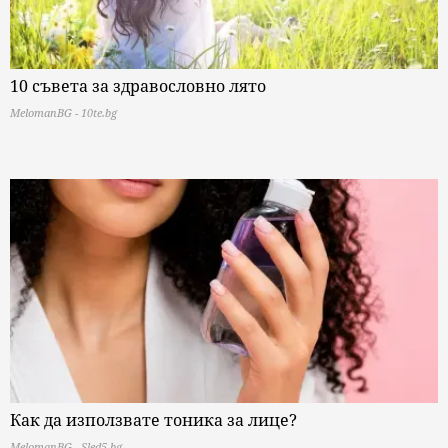
10 съвета за здравословно лято
MelomanBG - 10te.bg
Как да използвате тоника за лице?
MelomanBG - Sled5.bg