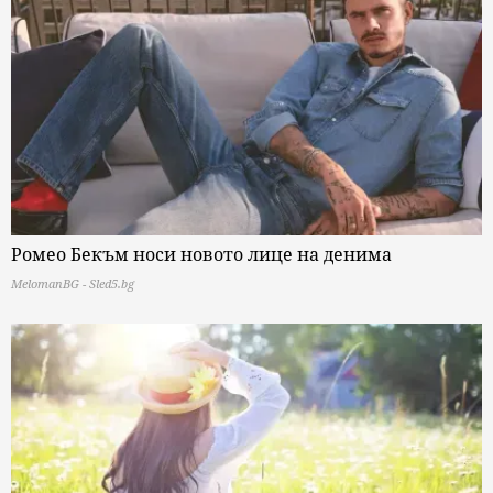
Ромео Бекъм носи новото лице на денима
MelomanBG - Sled5.bg