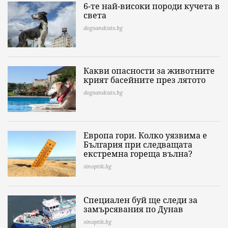
6-те най-високи породи кучета в
света
dogsandcats.bg
Какви опасности за животните
крият басейните през лятото
dogsandcats.bg
Европа гори. Колко уязвима е
България при следващата
екстремна гореща вълна?
sinoptik.bg
Специален буй ще следи за
замърсявания по Дунав
sinoptik.bg