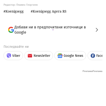
Редактор: Пламен Георгиев
Koenigsegg
Koenigsegg Agera RS
Добави ни в предпочитани източници в
Google
Последвайте ни
Viber
Newsletter
Google News
Faceb