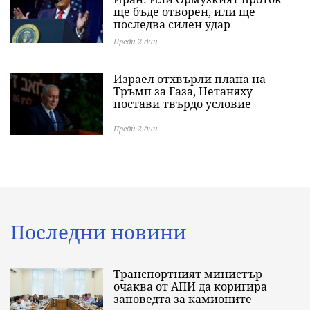
ще бъде отворен, или ще
последва силен удар
Преди 2 дни
Израел отхвърли плана на
Тръмп за Газа, Нетаняху
постави твърдо условие
Преди 2 дни
Последни новини
Транспортният министър
очаква от АПИ да коригира
заповедта за камионите