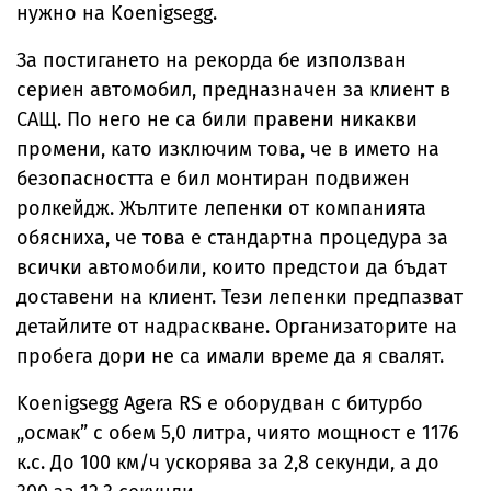
нужно на Koenigsegg.
За постигането на рекорда бе използван
сериен автомобил, предназначен за клиент в
САЩ. По него не са били правени никакви
промени, като изключим това, че в името на
безопасността е бил монтиран подвижен
ролкейдж. Жълтите лепенки от компанията
обясниха, че това е стандартна процедура за
всички автомобили, които предстои да бъдат
доставени на клиент. Тези лепенки предпазват
детайлите от надраскване. Организаторите на
пробега дори не са имали време да я свалят.
Koenigsegg Agera RS е оборудван с битурбо
„осмак” с обем 5,0 литра, чиято мощност е 1176
к.с. До 100 км/ч ускорява за 2,8 секунди, а до