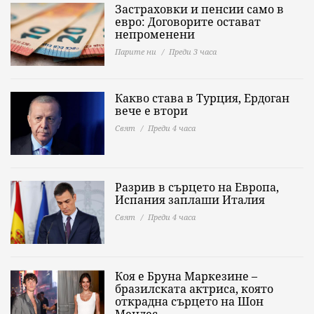
Застраховки и пенсии само в
евро: Договорите остават
непроменени
Парите ни
Преди 3 часа
Какво става в Турция, Ердоган
вече е втори
Свят
Преди 4 часа
Разрив в сърцето на Европа,
Испания заплаши Италия
Свят
Преди 4 часа
Коя е Бруна Маркезине –
бразилската актриса, която
открадна сърцето на Шон