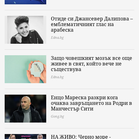
Отиде си Джансевер Далипова –
емблематичният глас на
арабеска
Edna.bg
Защо човешкият мозък все още
живее в свят, който вече не
съществува
Edna.bg
Енцо Мареска разкри кога
очаква завръщането на Родри в
Манчестър Сити
Gong.bg
НА ЖИВО: Черно море -