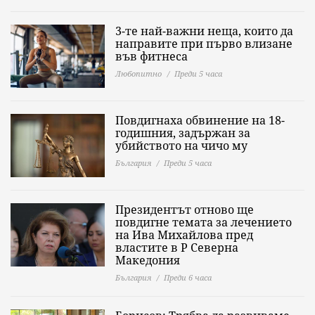
3-те най-важни неща, които да
направите при първо влизане
във фитнеса
Любопитно
Преди 5 часа
Повдигнаха обвинение на 18-
годишния, задържан за
убийството на чичо му
България
Преди 5 часа
Президентът отново ще
повдигне темата за лечението
на Ива Михайлова пред
властите в Р Северна
Македония
България
Преди 6 часа