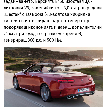
задвижването. Версията E450 изоставя 3,0-
литровия V6, заменяйки го с 3,0-литров редови
„шестак” с EQ Boost (48-волтова хибридна
система в интегриран стартер-генератор,
подоряващ икономията и даващ допълнителни
21 к.с. при нужда от рязко ускорение),
генериращ 366 к.с. и 500 Нм.