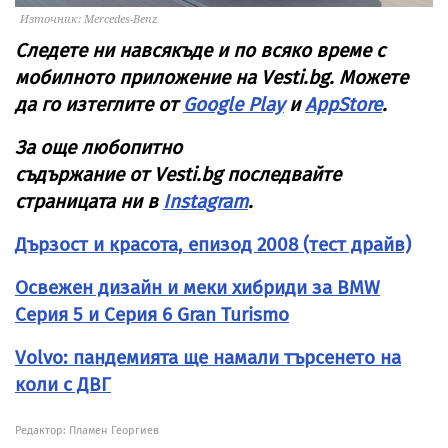
Източник: Mercedes-Benz
Следете ни навсякъде и по всяко време с
мобилното приложение на
Vesti
.
bg
. Можете
да го изтеглите от
Google Play
и
AppStore
.
За още любопитно
съдържание от
Vesti
.
bg
последвайте
страницата ни в
Instagram
.
Дързост и красота, епизод 2008 (тест драйв)
Освежен дизайн и меки хибриди за BMW
Серия 5 и Серия 6 Gran Turismo
Volvo: пандемията ще намали търсенето на
коли с ДВГ
Редактор: Пламен Георгиев