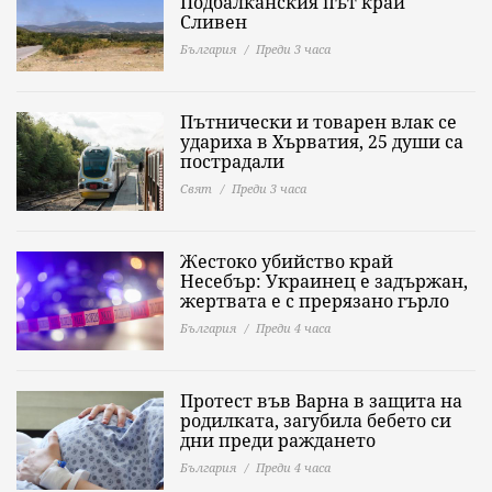
Подбалканския път край
Сливен
България
Преди 3 часа
Пътнически и товарен влак се
удариха в Хърватия, 25 души са
пострадали
Свят
Преди 3 часа
Жестоко убийство край
Несебър: Украинец е задържан,
жертвата е с прерязано гърло
България
Преди 4 часа
Протест във Варна в защита на
родилката, загубила бебето си
дни преди раждането
България
Преди 4 часа