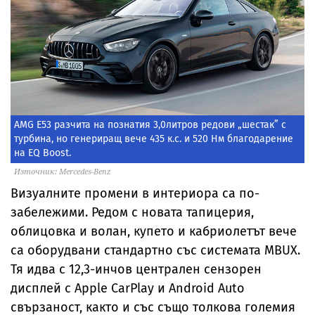
AMG E53 разчита на познатия 3,0литров редови „шестак” с
турбина, но генериращ вече 435 к.с. и 520 Нм благодарение
на ЕQ Boost.
Източник: Mercedes-Benz
Визуалните промени в интериора са по-
забележими. Редом с новата тапицерия,
облицовка и волан, купето и кабриолетът вече
са оборудвани стандартно със системата MBUX.
Тя идва с 12,3-инчов централен сензорен
дисплей с Apple CarPlay и Android Auto
свързаност, както и със също толкова големия