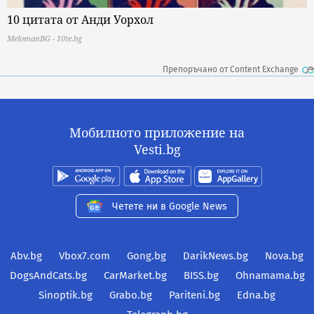
10 цитата от Анди Уорхол
MelomanBG - 10te.bg
Препоръчано от Content Exchange
Мобилното приложение на
Vesti.bg
Четете ни в Google News
Abv.bg
Vbox7.com
Gong.bg
DarikNews.bg
Nova.bg
DogsAndCats.bg
CarMarket.bg
BISS.bg
Ohnamama.bg
Sinoptik.bg
Grabo.bg
Pariteni.bg
Edna.bg