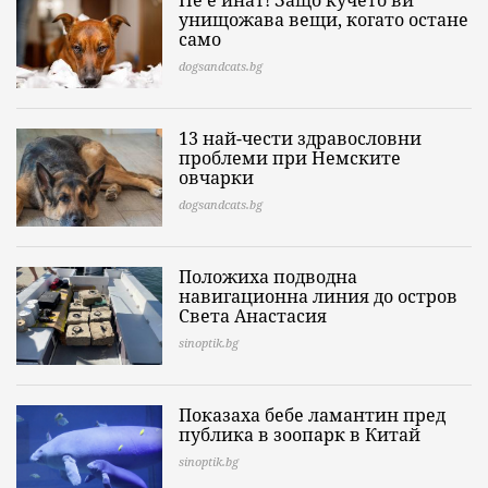
унищожава вещи, когато остане
само
dogsandcats.bg
13 най-чести здравословни
проблеми при Немските
овчарки
dogsandcats.bg
Положиха подводна
навигационна линия до остров
Света Анастасия
sinoptik.bg
Показаха бебе ламантин пред
публика в зоопарк в Китай
sinoptik.bg