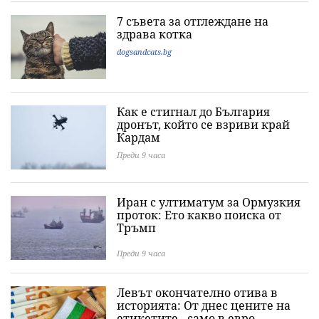
7 съвета за отглеждане на
здрава котка
dogsandcats.bg
Как е стигнал до България
дронът, който се взриви край
Кардам
Преди 9 часа
Иран с ултиматум за Ормузкия
проток: Ето какво поиска от
Тръмп
Преди 9 часа
Левът окончателно отива в
историята: Oт днес цените на
етикетите - само в евро