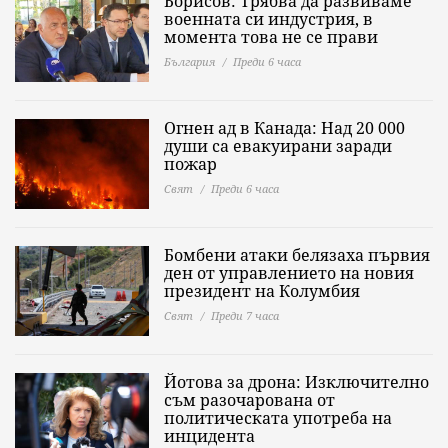
Борисов: Трябва да развиваме
военната си индустрия, в
момента това не се прави
България
Преди 6 часа
Огнен ад в Канада: Над 20 000
души са евакуирани заради
пожар
Свят
Преди 6 часа
Бомбени атаки белязаха първия
ден от управлението на новия
президент на Колумбия
Свят
Преди 7 часа
Йотова за дрона: Изключително
съм разочарована от
политическата употреба на
инцидента