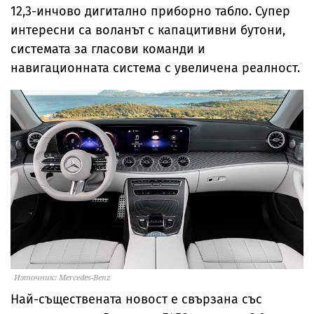
12,3-инчово дигитално приборно табло. Супер
интересни са воланът с капацитивни бутони,
системата за гласови команди и
навигационната система с увеличена реалност.
Източник: Mercedes-Benz
Най-съществената новост е свързана със