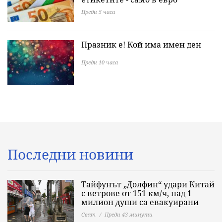
Преди 5 часа
Празник е! Кой има имен ден
Преди 10 часа
Последни новини
Тайфунът „Долфин“ удари Китай
с ветрове от 151 км/ч, над 1
милион души са евакуирани
Свят
Преди 43 минути