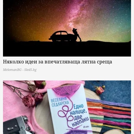
Няколко идеи за впечатляваща лятна среща
MelomanBG - Sled5.bg