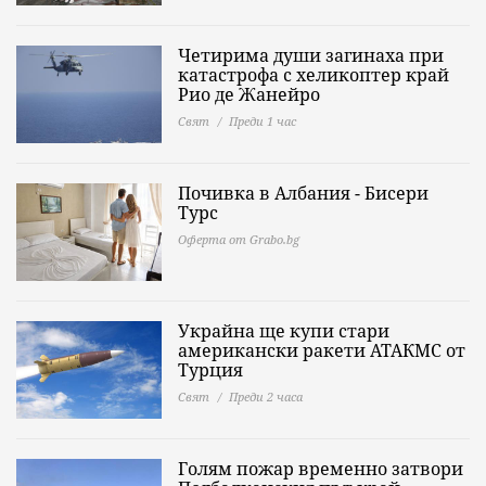
Четирима души загинаха при
катастрофа с хеликоптер край
Рио де Жанейро
Свят
Преди 1 час
Почивка в Албания - Бисери
Турс
Оферта от Grabo.bg
Украйна ще купи стари
американски ракети АТАКМС от
Турция
Свят
Преди 2 часа
Голям пожар временно затвори