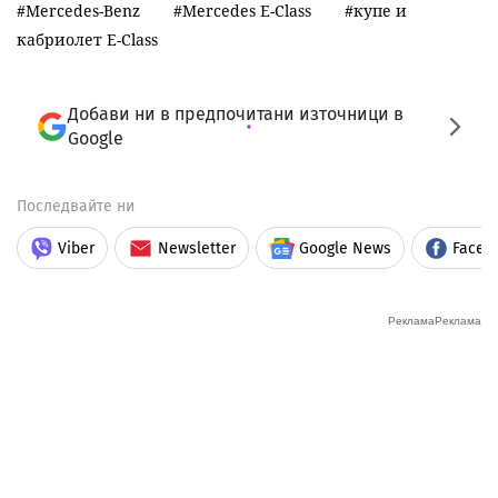
Mercedes-Benz
Mercedes E-Class
купе и
кабриолет E-Class
Добави ни в предпочитани източници в
Google
Последвайте ни
Viber
Newsletter
Google News
Faceb