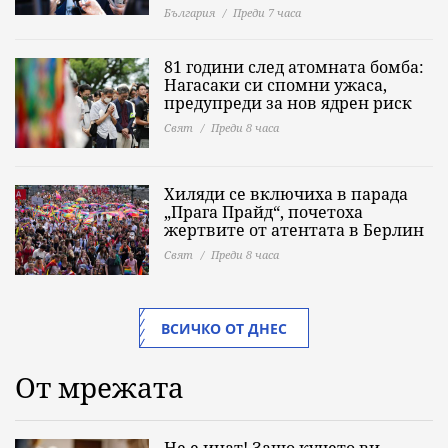
България
Преди 7 часа
81 години след атомната бомба:
Нагасаки си спомни ужаса,
предупреди за нов ядрен риск
Свят
Преди 8 часа
Хиляди се включиха в парада
„Прага Прайд“, почетоха
жертвите от атентата в Берлин
Свят
Преди 8 часа
ВСИЧКО ОТ ДНЕС
От мрежата
Не е инат! Защо кучето ви