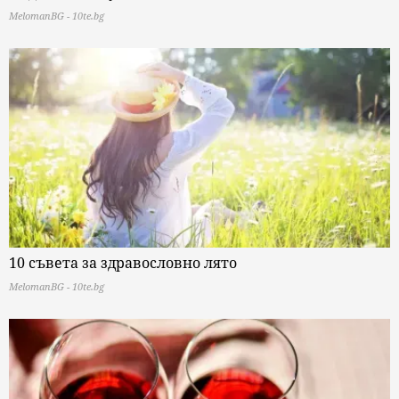
MelomanBG - 10te.bg
10 съвета за здравословно лято
MelomanBG - 10te.bg