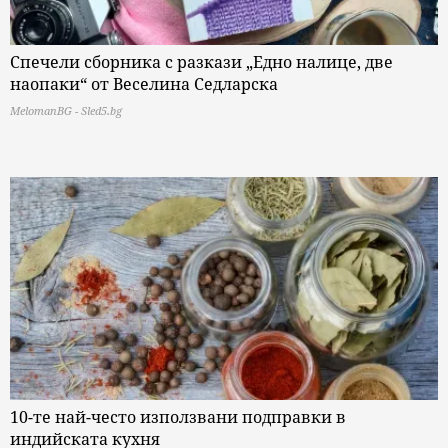
Спечели сборника с разкази „Едно налице, две
наопаки“ от Веселина Седларска
MelomanBG - Sled5.bg
10-те най-често използвани подправки в
индийската кухня