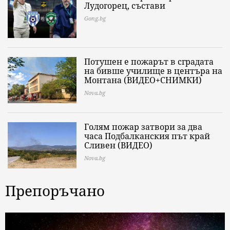
Лудогорец, състави
Gong.bg
Потушен е пожарът в сградата
на бивше училище в центъра на
Монтана (ВИДЕО+СНИМКИ)
Nova.bg
Голям пожар затвори за два
часа Подбалканския път край
Сливен (ВИДЕО)
Nova.bg
Препоръчано