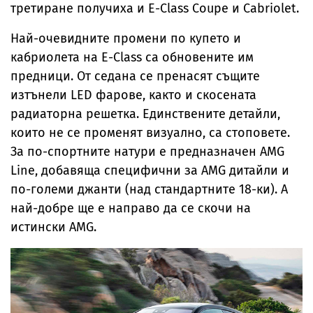
третиране получиха и E-Class Coupe и Cabriolet.
Най-очевидните промени по купето и
кабриолета на E-Class са обновените им
предници. От седана се пренасят същите
изтънели LED фарове, както и скосената
радиаторна решетка. Единствените детайли,
които не се променят визуално, са стоповете.
За по-спортните натури е предназначен AMG
Line, добавяща специфични за AMG дитайли и
по-големи джанти (над стандартните 18-ки). А
най-добре ще е направо да се скочи на
истински AMG.