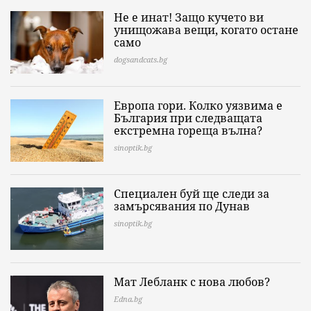
Не е инат! Защо кучето ви
унищожава вещи, когато остане
само
dogsandcats.bg
Европа гори. Колко уязвима е
България при следващата
екстремна гореща вълна?
sinoptik.bg
Специален буй ще следи за
замърсявания по Дунав
sinoptik.bg
Мат Лебланк с нова любов?
Edna.bg