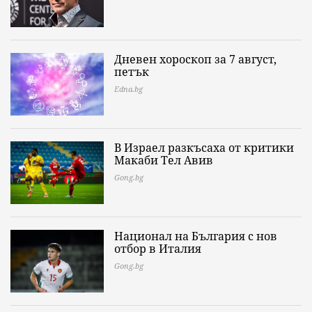
Дневен хороскоп за 7 август,
петък
Edna.bg
В Израел разкъсаха от критики
Макаби Тел Авив
Gong.bg
Национал на България с нов
отбор в Италия
Gong.bg