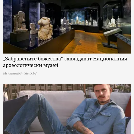
„Забравените божества“ завладяват Националния
археологически музей
MelomanBG - Sled5.bg