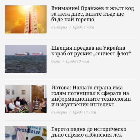
Внимание! Оранжев и жълт код
за жега днес, вижте къде ще
бъде най-горещо
България
Преди 2 часа
Швеция предава на Украйна
кораб от руския „сенчест флот“
Свят
Преди 10 часа
Йотова: Нашата страна има
голям потенциал в сферата на
информационните технологии
и изкуствения интелект
България
Преди 10 часа
Еврото падна до историческо
дъно спрямо албанския лек