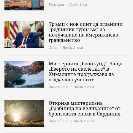
България
Преди 1 час
Тръмп с нов опит да ограничи
"родилния туризъм" за
получаване на американско
гражданство
Свят
Преди 2 часа
Мистерията „Роопкунд“: Защо
„Езерото на скелетите“ в
Хималаите продължава да
озадачава учените
Любопитно
Преди 2 часа
Откриха мистериозна
„Гробница на великаните“ от
бронзовата епоха в Сардиния
Любопитно
Преди 2 часа