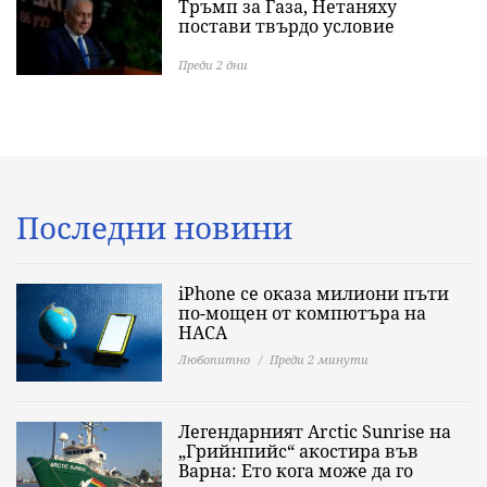
Тръмп за Газа, Нетаняху
постави твърдо условие
Преди 2 дни
Последни новини
iPhone се оказа милиони пъти
по-мощен от компютъра на
НАСА
Любопитно
Преди 2 минути
Легендарният Arctic Sunrise на
„Грийнпийс“ акостира във
Варна: Ето кога може да го