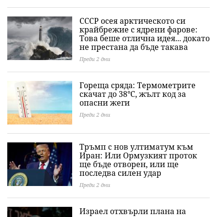
СССР осея арктическото си
крайбрежие с ядрени фарове:
Това беше отлична идея... докато
не престана да бъде такава
Преди 2 дни
Гореща сряда: Термометрите
скачат до 38°C, жълт код за
опасни жеги
Преди 2 дни
Тръмп с нов ултиматум към
Иран: Или Ормузкият проток
ще бъде отворен, или ще
последва силен удар
Преди 2 дни
Израел отхвърли плана на