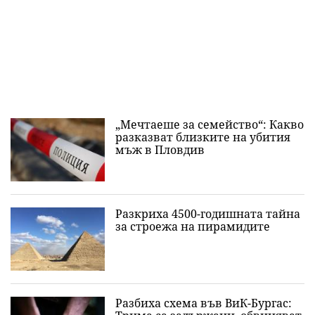
„Мечтаеше за семейство“: Какво
разказват близките на убития
мъж в Пловдив
Разкриха 4500-годишната тайна
за строежа на пирамидите
Разбиха схема във ВиК-Бургас: