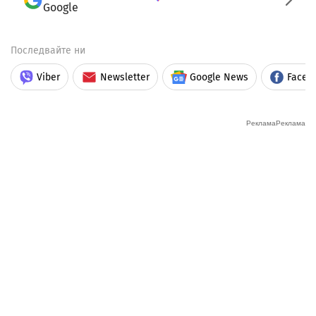
Google
Последвайте ни
Viber
Newsletter
Google News
Faceb