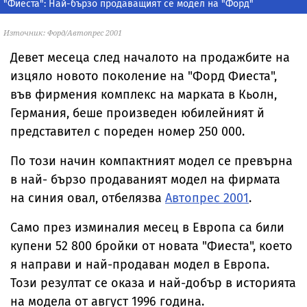
"Фиеста": Най-бързо продаващият се модел на "Форд"
Източник: Форд/Автопрес 2001
Девет месеца след началото на продажбите на
изцяло новото поколение на "Форд Фиеста",
във фирмения комплекс на марката в Кьолн,
Германия, беше произведен юбилейният й
представител с пореден номер 250 000.
По този начин компактният модел се превърна
в най- бързо продаваният модел на фирмата
на синия овал, отбелязва
Автопрес 2001
.
Само през изминалия месец в Европа са били
купени 52 800 бройки от новата "Фиеста", което
я направи и най-продаван модел в Европа.
Този резултат се оказа и най-добър в историята
на модела от август 1996 година.