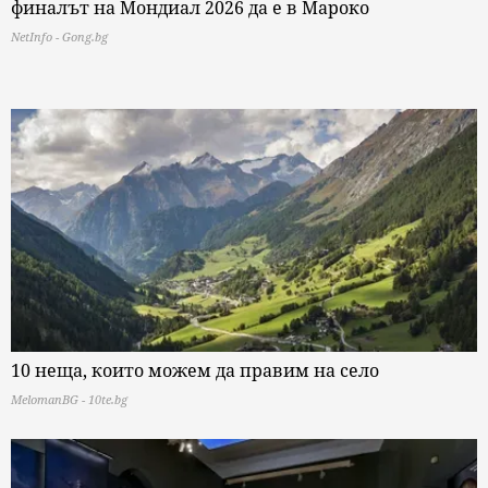
финалът на Мондиал 2026 да е в Мароко
NetInfo - Gong.bg
10 неща, които можем да правим на село
MelomanBG - 10te.bg