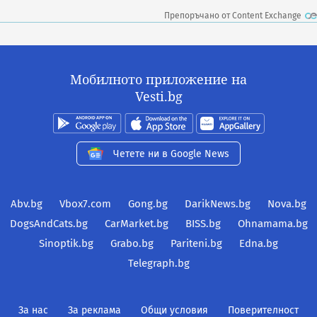
Препоръчано от Content Exchange
Мобилното приложение на
Vesti.bg
Четете ни в Google News
Abv.bg
Vbox7.com
Gong.bg
DarikNews.bg
Nova.bg
DogsAndCats.bg
CarMarket.bg
BISS.bg
Ohnamama.bg
Sinoptik.bg
Grabo.bg
Pariteni.bg
Edna.bg
Telegraph.bg
За нас
За реклама
Общи условия
Поверителност