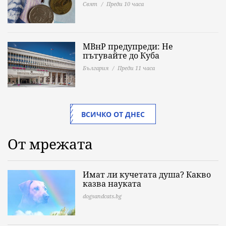
Свят
Преди 10 часа
МВнР предупреди: Не
пътувайте до Куба
България
Преди 11 часа
ВСИЧКО ОТ ДНЕС
От мрежата
Имат ли кучетата душа? Какво
казва науката
dogsandcats.bg