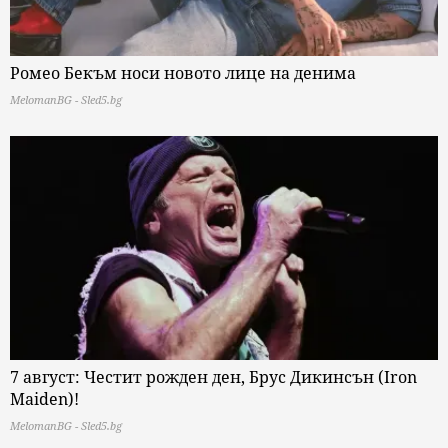
Ромео Бекъм носи новото лице на денима
MelomanBG - Sled5.bg
7 август: Честит рожден ден, Брус Дикинсън (Iron
Maiden)!
MelomanBG - Sled5.bg