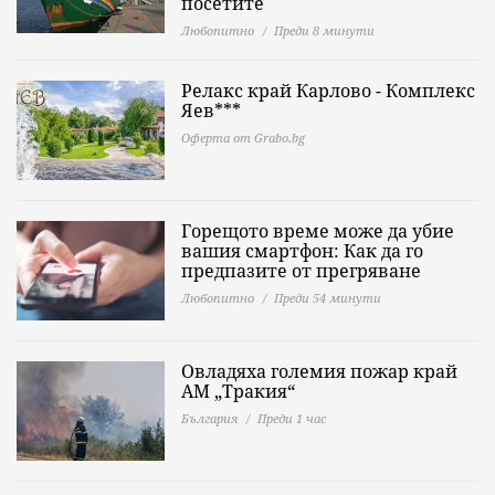
посетите
Любопитно
Преди 8 минути
Релакс край Карлово - Комплекс
Яев***
Оферта от Grabo.bg
Горещото време може да убие
вашия смартфон: Как да го
предпазите от прегряване
Любопитно
Преди 54 минути
Овладяха големия пожар край
АМ „Тракия“
България
Преди 1 час