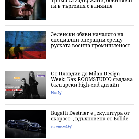
Трима са задържани, обвиняват
ги в търговия с влияние
Зеленски обяви началото на
специални операции срещу
руската военна промишленост
От Пловдив до Milan Design
Week: Как ROOMSTUDIO създава
български high-end дизайн
biss.bg
Bugatti Destrier е „скулптура от
скорост“, вдъхновена от Bolide
carmarket.bg