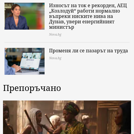
Износът на ток е рекорден, АЕЦ
„Козлодуй“ работи нормално
въпреки ниските нива на
Дунав, увери енергийният
министър
Nova.bg
Променя ли се пазарът на труда
Nova.bg
Препоръчано