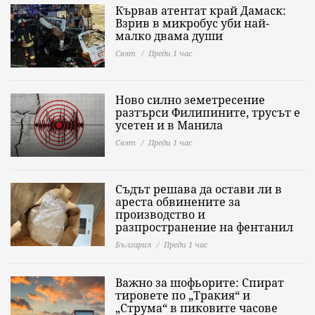
Кървав атентат край Дамаск:
Взрив в микробус уби най-
малко двама души
Свят
Преди 1 час
Ново силно земетресение
разтърси Филипините, трусът е
усетен и в Манила
Свят
Преди 1 час
Съдът решава да остави ли в
ареста обвинените за
производство и
разпространение на фентанил
България
Преди 1 час
Важно за шофьорите: Спират
тировете по „Тракия“ и
„Струма“ в пиковите часове