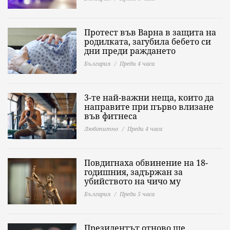
Протест във Варна в защита на
родилката, загубила бебето си
дни преди раждането
България
Преди 4 часа
3-те най-важни неща, които да
направите при първо влизане
във фитнеса
Любопитно
Преди 4 часа
Повдигнаха обвинение на 18-
годишния, задържан за
убийството на чичо му
България
Преди 5 часа
Президентът отново ще