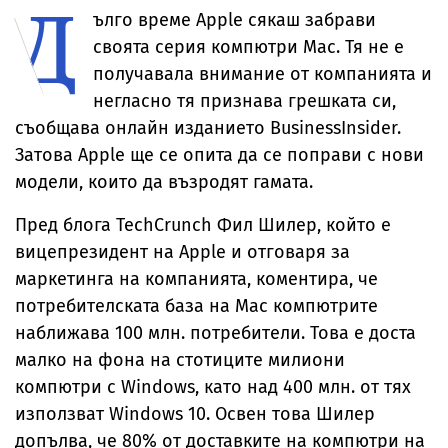
Д
ълго време Apple сякаш забрави
своята серия компютри Mac. Тя не е
получавала внимание от компанията и
негласно тя признава грешката си,
съобщава онлайн изданието BusinessInsider.
Затова Apple ще се опита да се поправи с нови
модели, които да възродят гамата.
Пред блога TechCrunch Фил Шилер, който е
вицепрезидент на Apple и отговаря за
маркетинга на компанията, коментира, че
потребителската база на Mac компютрите
наближава 100 млн. потребители. Това е доста
малко на фона на стотиците милиони
компютри с Windows, като над 400 млн. от тях
използват Windows 10. Освен това Шилер
допълва, че 80% от доставките на компютри на