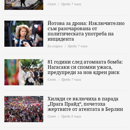
Свят
Преди 7 часа
Йотова за дрона: Изключително
съм разочарована от
политическата употреба на
инцидента
България
Преди 7 часа
81 години след атомната бомба:
Нагасаки си спомни ужаса,
предупреди за нов ядрен риск
Свят
Преди 7 часа
Хиляди се включиха в парада
„Прага Прайд“, почетоха
жертвите от атентата в Берлин
Свят
Преди 8 часа