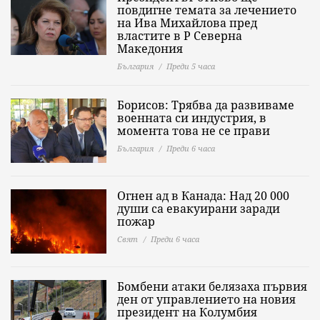
повдигне темата за лечението
на Ива Михайлова пред
властите в Р Северна
Македония
България
Преди 5 часа
Борисов: Трябва да развиваме
военната си индустрия, в
момента това не се прави
България
Преди 6 часа
Огнен ад в Канада: Над 20 000
души са евакуирани заради
пожар
Свят
Преди 6 часа
Бомбени атаки белязаха първия
ден от управлението на новия
президент на Колумбия