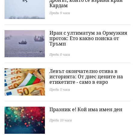
дронът, който се взриви край
Кардам
Преди 9 часа
Иран с ултиматум за Ормузкия
проток: Ето какво поиска от
Тръмп
Преди 8 часа
Левът окончателно отива в
историята: Oт днес цените на
етикетите - само в евро
Преди 5 часа
Празник е! Кой има имен ден
Преди 10 часа