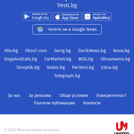
Vesti.bg
Четете ни в Google News
Abv.bg
Vbox7.com
Gong.bg
DarikNews.bg
Nova.bg
DogsAndCats.bg
CarMarket.bg
BISS.bg
Ohnamama.bg
Sinoptik.bg
Grabo.bg
Pariteni.bg
Edna.bg
Telegraph.bg
За нас
За реклама
Общи условия
Поверителност
Платени публикации
Контакти
© 2026 Всички права запазени.