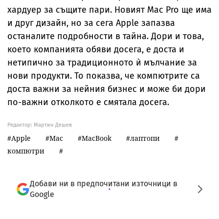
хардуер за същите пари. Новият Mac Pro ще има
и друг дизайн, но за сега Apple запазва
останалите подробности в тайна. Дори и това,
което компанията обяви досега, е доста и
нетипично за традиционното ѝ мълчание за
нови продукти. То показва, че компютрите са
доста важни за нейния бизнес и може би дори
по-важни отколкото е смятала досега.
Редактор: Мартин Дешев
Apple
Mac
MacBook
лаптопи
компютри
Добави ни в предпочитани източници в
Google