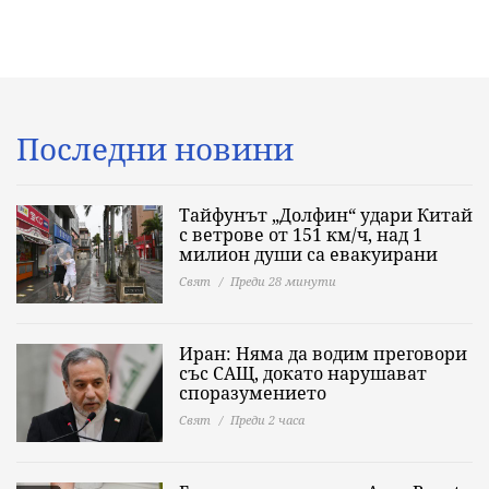
Последни новини
Тайфунът „Долфин“ удари Китай
с ветрове от 151 км/ч, над 1
милион души са евакуирани
Свят
Преди 28 минути
Иран: Няма да водим преговори
със САЩ, докато нарушават
споразумението
Свят
Преди 2 часа