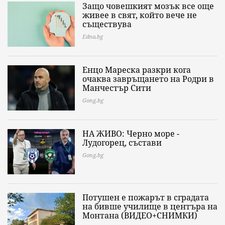
Защо човешкият мозък все още
живее в свят, който вече не
съществува
Edna.bg
Енцо Мареска разкри кога
очаква завръщането на Родри в
Манчестър Сити
Gong.bg
НА ЖИВО: Черно море -
Лудогорец, състави
Gong.bg
Потушен е пожарът в сградата
на бивше училище в центъра на
Монтана (ВИДЕО+СНИМКИ)