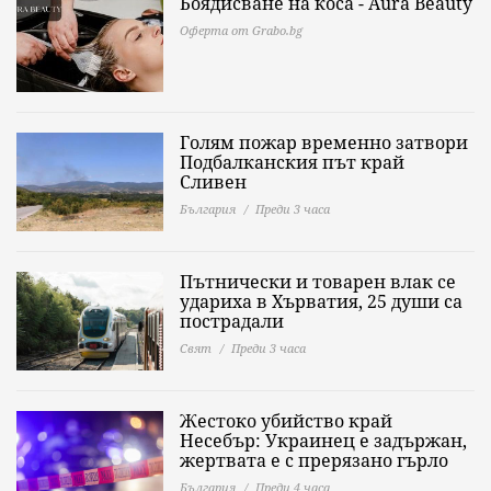
Боядисване на коса - Aura Beauty
Оферта от Grabo.bg
Голям пожар временно затвори
Подбалканския път край
Сливен
България
Преди 3 часа
Пътнически и товарен влак се
удариха в Хърватия, 25 души са
пострадали
Свят
Преди 3 часа
Жестоко убийство край
Несебър: Украинец е задържан,
жертвата е с прерязано гърло
България
Преди 4 часа