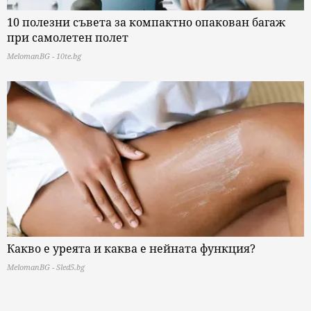
10 полезни съвета за компактно опакован багаж
при самолетен полет
MelomanBG - 10te.bg
Какво е уреята и каква е нейната функция?
MelomanBG - Sled5.bg