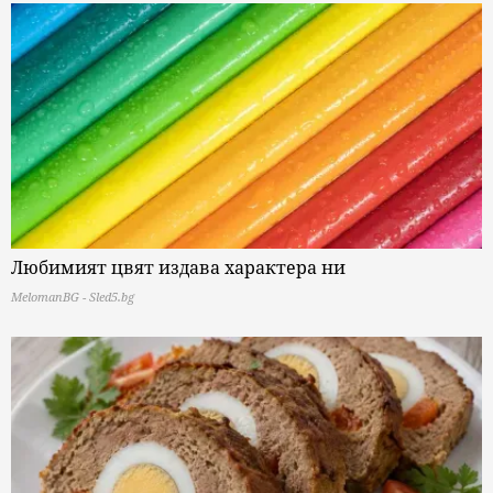
Любимият цвят издава характера ни
MelomanBG - Sled5.bg