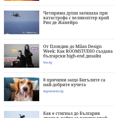
Четирима души загинаха при
катастрофа с хеликоптер край
Рио де Жанейро
От Пловдив до Milan Design
Week: Как ROOMSTUDIO създава
български high-end дизайн
biss.bg
8 причини защо Бигълите са
най-добрите кучета
dogsandcats.bg
Как е стигнал до България