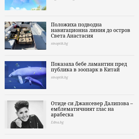
Положиха подводна
навигационна линия до остров
Света Анастасия
sinoptik.bg
Показаха бебе ламантин пред
публика в зоопарк в Китай
sinoptik.bg
Отиде си Джансевер Далипова –
емблематичният глас на
арабеска
Edna.bg