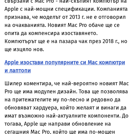
свързани с Mac Pro - най-скъпият компютър на
Apple с най-мощни спецификации. Компанията
признава, че моделът от 2013 г. не е отговорил
на очакванията. Новият Mac Pro обаче ще се
опита да компенсира изоставянето.
Компютърът ще е на пазара чак през 2018 г., но
ще изцяло нов.
Apple изостави популярните си Mac компютри
и лаптопи
Шилер коментира, че най-вероятно новият Mac
Pro ще има модулен дизайн. Това ще позволява
на притежателите му по-лесно и редовно да
обновяват хардуера, който желаят и винаги да
имат възможно най-актуалните компоненти. До
тогава, Apple ще направи обновление на
сегашния Mac Pro, който ще има по-мощен