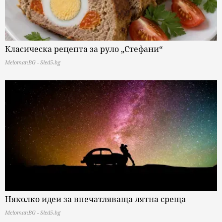
Класическа рецепта за руло „Стефани“
MelomanBG - Sled5.bg
Няколко идеи за впечатляваща лятна среща
MelomanBG - Sled5.bg