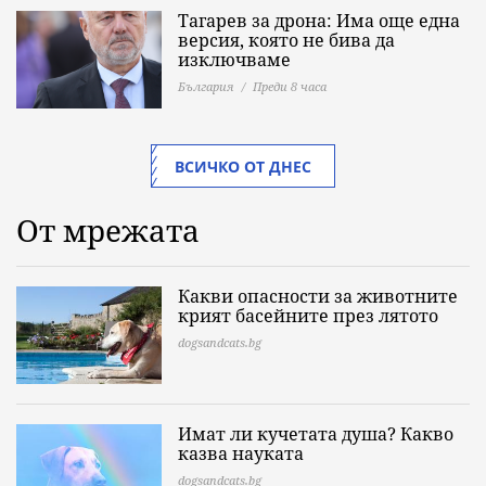
Тагарев за дрона: Има още една
версия, която не бива да
изключваме
България
Преди 8 часа
ВСИЧКО ОТ ДНЕС
От мрежата
Какви опасности за животните
крият басейните през лятото
dogsandcats.bg
Имат ли кучетата душа? Какво
казва науката
dogsandcats.bg