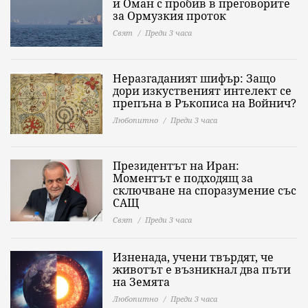
и Оман с пробив в преговорите
за Ормузкия проток
Свят
Преди 3 часа
Неразгаданият шифър: Защо
дори изкуственият интелект се
препъна в Ръкописа на Войнич?
Любопитно
Преди 3 часа
Президентът на Иран:
Моментът е подходящ за
сключване на споразумение със
САЩ
Свят
Преди 3 часа
Изненада, учени твърдят, че
животът е възникнал два пъти
на Земята
Любопитно
Преди 3 часа