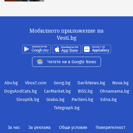
Мобилното приложение на
Vesti.bg
Четете ни в Google News
Abv.bg
Vbox7.com
Gong.bg
DarikNews.bg
Nova.bg
DogsAndCats.bg
CarMarket.bg
BISS.bg
Ohnamama.bg
Sinoptik.bg
Grabo.bg
Pariteni.bg
Edna.bg
Telegraph.bg
За нас
За реклама
Общи условия
Поверителност