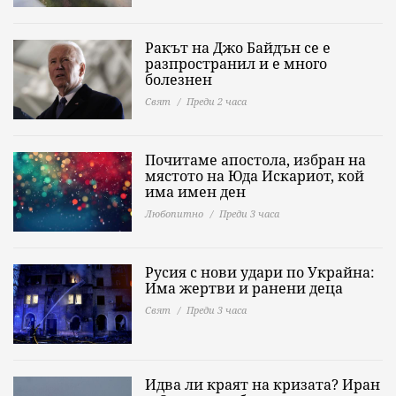
Ракът на Джо Байдън се е
разпространил и е много
болезнен
Свят
Преди 2 часа
Почитаме апостола, избран на
мястото на Юда Искариот, кой
има имен ден
Любопитно
Преди 3 часа
Русия с нови удари по Украйна:
Има жертви и ранени деца
Свят
Преди 3 часа
Идва ли краят на кризата? Иран