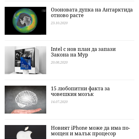
Озоновата дупка на Антарктида
отново расте
23.10.2020
Intel с нов план да запази
Закона на Мур
20.08.2020
15 любопитни факта за
човешкия мозък
14.07.2020
Новият iPhone може да има по-
мощен и малък процесор