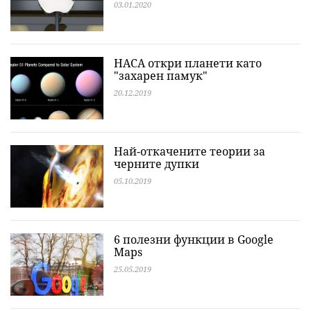
03.01.2020
НАСА откри планети като
"захарен памук"
20.12.2019
Най-откачените теории за
черните дупки
05.10.2019
6 полезни функции в Google
Maps
25.05.2019