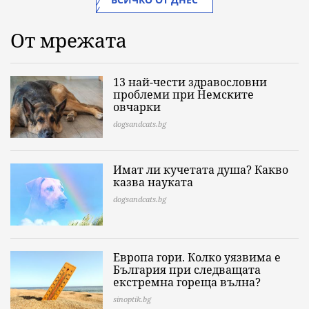
От мрежата
13 най-чести здравословни
проблеми при Немските
овчарки
dogsandcats.bg
Имат ли кучетата душа? Какво
казва науката
dogsandcats.bg
Европа гори. Колко уязвима е
България при следващата
екстремна гореща вълна?
sinoptik.bg