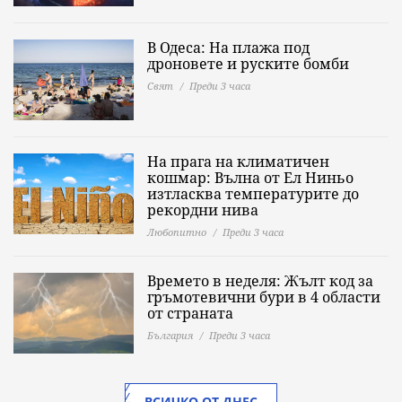
В Одеса: На плажа под
дроновете и руските бомби
Свят
Преди 3 часа
На прага на климатичен
кошмар: Вълна от Ел Ниньо
изтласква температурите до
рекордни нива
Любопитно
Преди 3 часа
Времето в неделя: Жълт код за
гръмотевични бури в 4 области
от страната
България
Преди 3 часа
ВСИЧКО ОТ ДНЕС