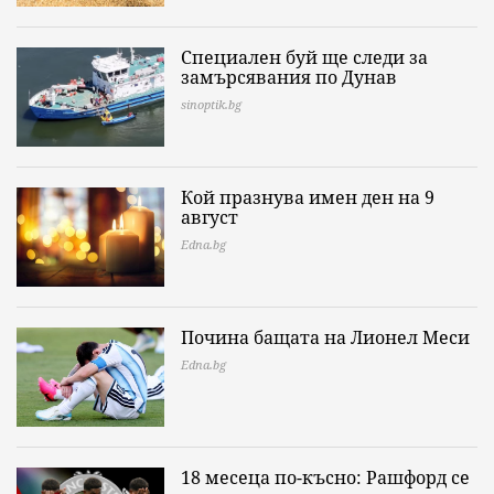
Специален буй ще следи за
замърсявания по Дунав
sinoptik.bg
Кой празнува имен ден на 9
август
Edna.bg
Почина бащата на Лионел Меси
Edna.bg
18 месеца по-късно: Рашфорд се