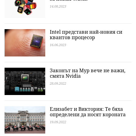
14.08.2023
Intel представи най-новия си
квантов процесор
16.06.2023
Законът на Мур вече не важи,
смята Nvidia
28.09.2022
Елизабет и Виктория: Те бяха
определени да носят короната
19.09.2022