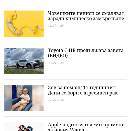
Човешките пениси се смаляват
заради химическо замърсяване
21.07.2025
Toyota C-HR продължава завета
(ВИДЕО)
30.05.2024
Зов за помощ! 11-годишният
Дани се бори с агресивен рак
17.05.2024
Apple подготвя големи промени
за новия Watch