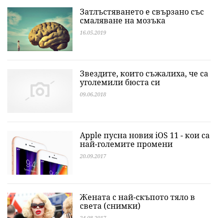
Затлъстяването е свързано със
смаляване на мозъка
16.05.2019
Звездите, които съжалиха, че са
уголемили бюста си
09.06.2018
Apple пусна новия iOS 11 - кои са
най-големите промени
20.09.2017
Жената с най-скъпото тяло в
света (снимки)
24.08.2017