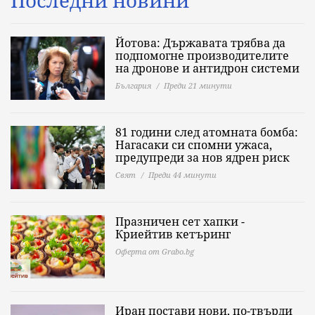
Последни новини
Йотова: Държавата трябва да
подпомогне производителите
на дронове и антидрон системи
България
Преди 21 минути
81 години след атомната бомба:
Нагасаки си спомни ужаса,
предупреди за нов ядрен риск
Свят
Преди 44 минути
Празничен сет хапки -
Криейтив кетъринг
Оферта от Grabo.bg
Иран постави нови, по-твърди