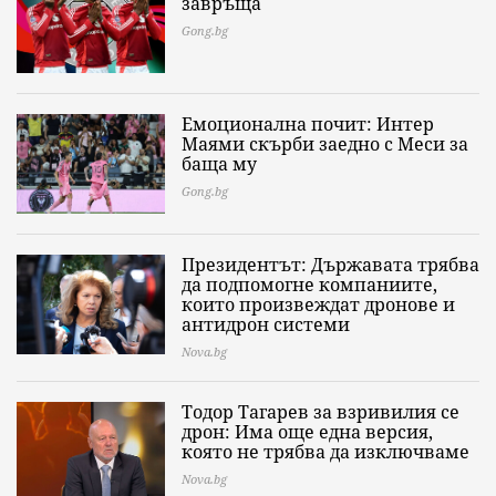
завръща
Gong.bg
Емоционална почит: Интер
Маями скърби заедно с Меси за
баща му
Gong.bg
Президентът: Държавата трябва
да подпомогне компаниите,
които произвеждат дронове и
антидрон системи
Nova.bg
Тодор Тагарев за взривилия се
дрон: Има още една версия,
която не трябва да изключваме
Nova.bg