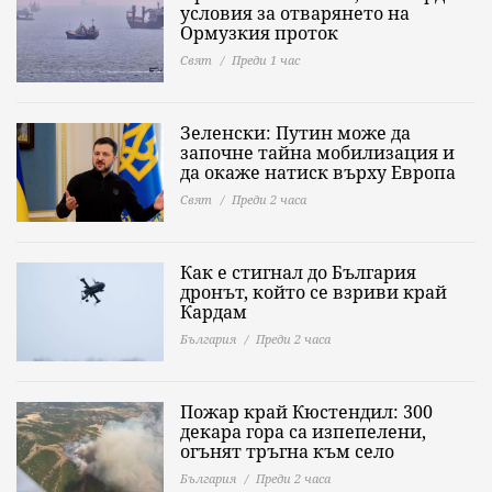
условия за отварянето на
Ормузкия проток
Свят
Преди 1 час
Зеленски: Путин може да
започне тайна мобилизация и
да окаже натиск върху Европа
Свят
Преди 2 часа
Как е стигнал до България
дронът, който се взриви край
Кардам
България
Преди 2 часа
Пожар край Кюстендил: 300
декара гора са изпепелени,
огънят тръгна към село
България
Преди 2 часа