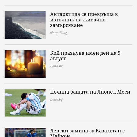
Антарктида се превръща в
източник на живачно
замърсяване
sinoptik.bg
Кой празнува имен ден на 9
август
Edna.bg
Почина бащата на Лионел Меси
Edna.bg
Левски замина за Казахстан с
Майкон