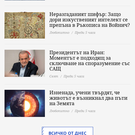
Неразгаданият шифър: Защо
дори изкуственият интелект се
препъна в Ръкописа на Войнич?
Любопитно
Преди 5 часа
Президентът на Иран:
Моментът е подходящ за
сключване на споразумение със
САЩ
Свят
Преди 5 часа
Изненада, учени твърдят, че
животът е възникнал два пъти
на Земята
Любопитно
Преди 5 часа
ВСИЧКО ОТ ДНЕС