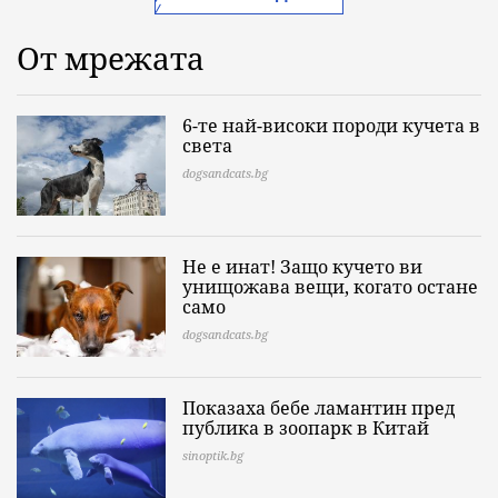
От мрежата
6-те най-високи породи кучета в
света
dogsandcats.bg
Не е инат! Защо кучето ви
унищожава вещи, когато остане
само
dogsandcats.bg
Показаха бебе ламантин пред
публика в зоопарк в Китай
sinoptik.bg