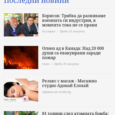
Последни новини
Борисов: Трябва да развиваме
военната си индустрия, в
момента това не се прави
България
Преди 33 минути
Огнен ад в Канада: Над 20 000
души са евакуирани заради
пожар
Свят
Преди 39 минути
Релакс с масаж - Масажно
студио Адонай Елохай
Оферта от Grabo.bg
81 години след атомната бомба: