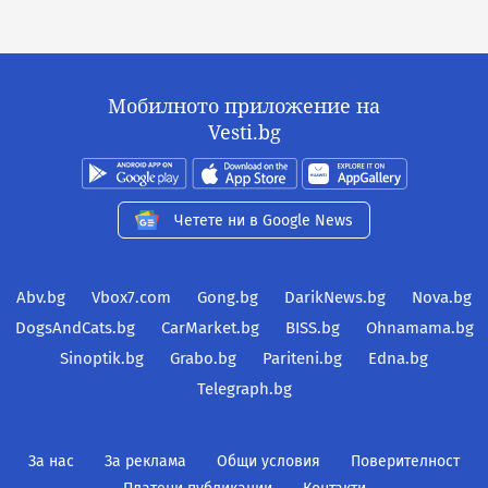
Мобилното приложение на
Vesti.bg
Четете ни в Google News
Abv.bg
Vbox7.com
Gong.bg
DarikNews.bg
Nova.bg
DogsAndCats.bg
CarMarket.bg
BISS.bg
Ohnamama.bg
Sinoptik.bg
Grabo.bg
Pariteni.bg
Edna.bg
Telegraph.bg
За нас
За реклама
Общи условия
Поверителност