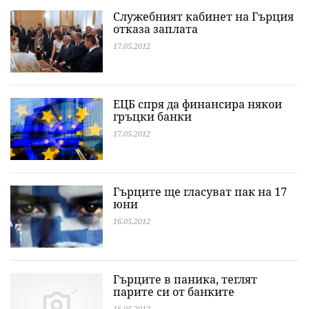
Служебният кабинет на Гърция
отказа заплата
17.05.2012
ЕЦБ спря да финансира някои
гръцки банки
17.05.2012
Гърците ще гласуват пак на 17
юни
16.05.2012
Гърците в паника, теглят
парите си от банките
16.05.2012