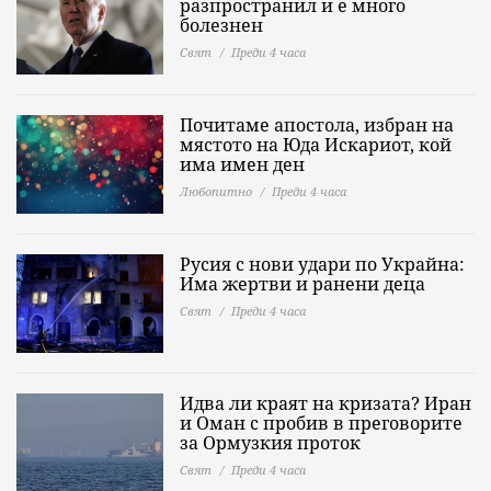
разпространил и е много
болезнен
Свят
Преди 4 часа
Почитаме апостола, избран на
мястото на Юда Искариот, кой
има имен ден
Любопитно
Преди 4 часа
Русия с нови удари по Украйна:
Има жертви и ранени деца
Свят
Преди 4 часа
Идва ли краят на кризата? Иран
и Оман с пробив в преговорите
за Ормузкия проток
Свят
Преди 4 часа