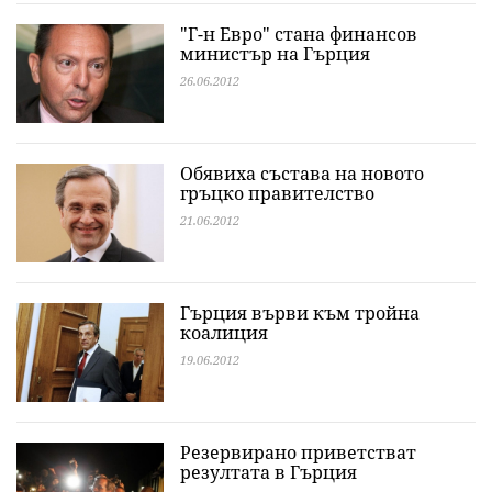
"Г-н Евро" стана финансов
министър на Гърция
26.06.2012
Обявиха състава на новото
гръцко правителство
21.06.2012
Гърция върви към тройна
коалиция
19.06.2012
Резервирано приветстват
резултата в Гърция