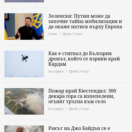
Зеленски: Путин може да
започне тайна мобилизация и
да окаже натиск върху Европа
Свят
Преди 3 часа
Как е стигнал до България
дронът, който се взриви край
Кардам
България
Преди 3 часа
Пожар край Кюстендил: 300
декара гора са изпепелени,
огънят тръгна към село
България
Преди 4 часа
Ракът на Джо Байдън се е