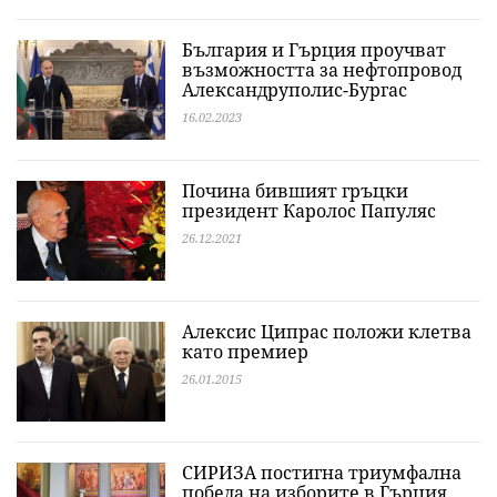
България и Гърция проучват
възможността за нефтопровод
Александруполис-Бургас
16.02.2023
Почина бившият гръцки
президент Каролос Папуляс
26.12.2021
Алексис Ципрас положи клетва
като премиер
26.01.2015
СИРИЗА постигна триумфална
победа на изборите в Гърция