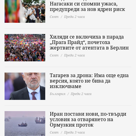
Нагасаки си спомни ужаса,
предупреди за нов ядрен риск
Свят
Преди 2 часа
Хиляди се включиха в парада
„Прага Прайд“, почетоха
жертвите от атентата в Берлин
Свят
Преди 2 часа
Тагарев за дрона: Има още една
версия, която не бива да
изключваме
България
Преди 2 часа
Иран постави нови, по-твърди
условия за отварянето на
Ормузкия проток
Свят
Преди 3 часа