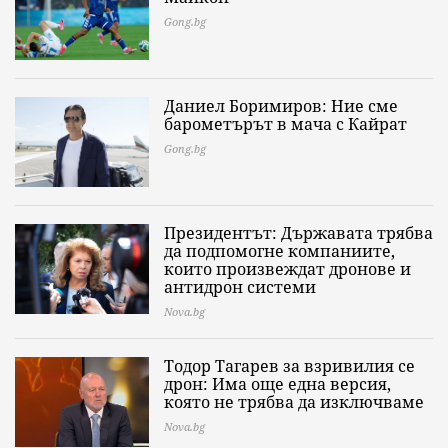
Gong.bg
Даниел Боримиров: Ние сме
барометърът в мача с Кайрат
Gong.bg
Президентът: Държавата трябва
да подпомогне компаниите,
които произвеждат дронове и
антидрон системи
Nova.bg
Тодор Тагарев за взривилия се
дрон: Има още една версия,
която не трябва да изключваме
Nova.bg