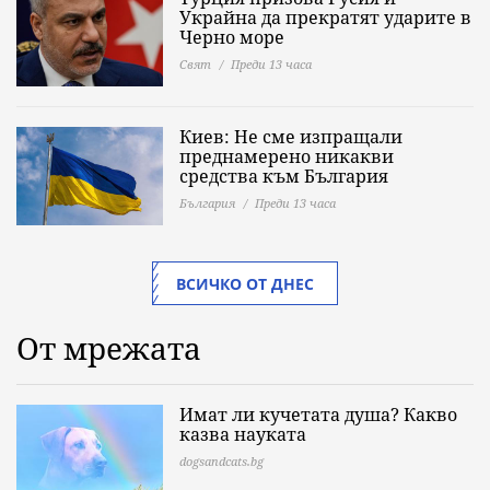
Украйна да прекратят ударите в
Черно море
Свят
Преди 13 часа
Киев: Не сме изпращали
преднамерено никакви
средства към България
България
Преди 13 часа
ВСИЧКО ОТ ДНЕС
От мрежата
Имат ли кучетата душа? Какво
казва науката
dogsandcats.bg