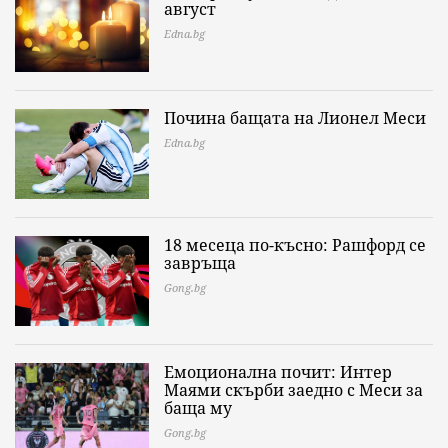
август
Edna.bg
Почина бащата на Лионел Меси
Edna.bg
18 месеца по-късно: Рашфорд се
завръща
Gong.bg
Емоционална почит: Интер
Маями скърби заедно с Меси за
баща му
Gong.bg