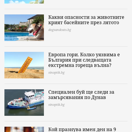
Какви опасности за животните
крият басейните през лятото
dogsandcats.bg
Европа гори. Колко уязвима е
България при следващата
екстремна гореща вълна?
sinoptik.bg
Специален буй ще следи за
замърсявания по Дунав
sinoptik.bg
Кой празнува имен ден на 9