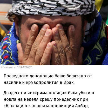
Източник: ЕПА/БГНЕС
Последното денонощие беше белязано от
насилие и кръвопролития в Ирак.
Двадесет и четирима полицаи бяха убити в
нощта на неделя срещу понеделник при
сблъсъци в западната провинция Анбар,