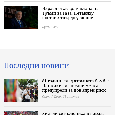
Израел отхвърли плана на
Тръмп за Газа, Нетаняху
постави твърдо условие
Преди 4 дни
Последни новини
81 години след атомната бомба:
Нагасаки си спомни ужаса,
предупреди за нов ядрен риск
Свят
Преди 35 минути
Хиляди се включиха в парада