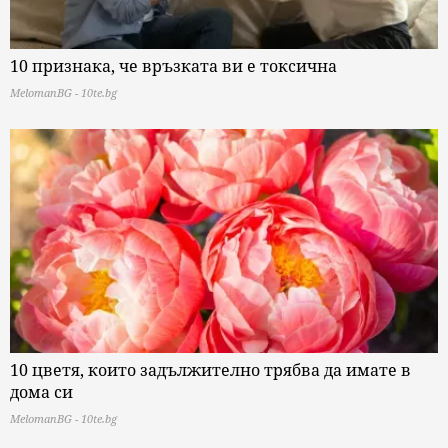
10 признака, че връзката ви е токсична
MelomanBG - 10te.bg
10 цветя, които задължително трябва да имате в
дома си
MelomanBG - 10te.bg