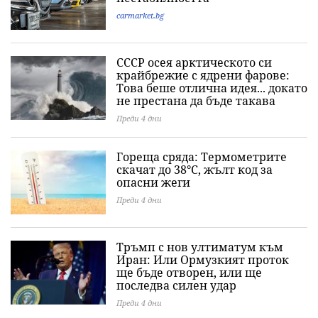
carmarket.bg
СССР осея арктическото си
крайбрежие с ядрени фарове:
Това беше отлична идея... докато
не престана да бъде такава
Преди 4 дни
Гореща сряда: Термометрите
скачат до 38°C, жълт код за
опасни жеги
Преди 4 дни
Тръмп с нов ултиматум към
Иран: Или Ормузкият проток
ще бъде отворен, или ще
последва силен удар
Преди 4 дни