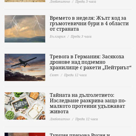
Любопитно
Преди 3 часа
Времето в неделя: Жълт код за
гръмотевични бури в 4 области
от страната
България
Преди 3 часа
Тревога в Германия: Засякоха
дронове над подземно
хранилище с ракети „Пейтриът“
Свят
Преди 12 часа
Тайната на дълголетието:
Изследване разкрива защо по-
малкото протеини удължават
живота
Любопитно
Преди 12 часа
Турция призова Русия и