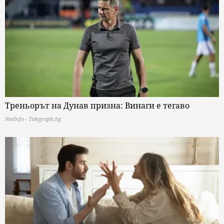
Треньорът на Дунав призна: Винаги е тегаво
NetInfo - Telegraph.bg