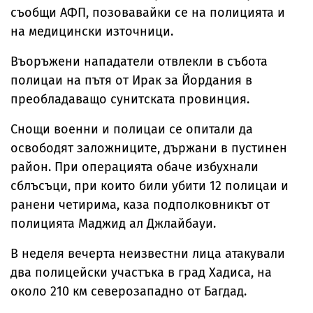
съобщи АФП, позовавайки се на полицията и
на медицински източници.
Въоръжени нападатели отвлекли в събота
полицаи на пътя от Ирак за Йордания в
преобладаващо сунитската провинция.
Снощи военни и полицаи се опитали да
освободят заложниците, държани в пустинен
район. При операцията обаче избухнали
сблъсъци, при които били убити 12 полицаи и
ранени четирима, каза подполковникът от
полицията Маджид ал Джлайбауи.
В неделя вечерта неизвестни лица атакували
два полицейски участъка в град Хадиса, на
около 210 км северозападно от Багдад.