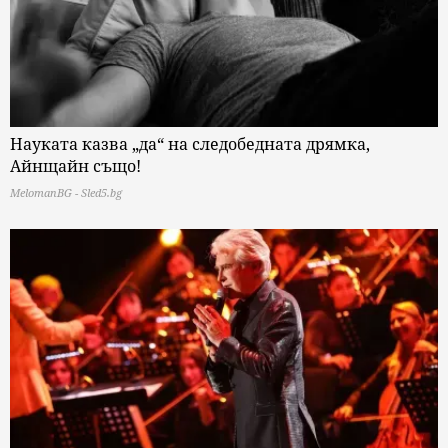
Науката казва „да“ на следобедната дрямка,
Айнщайн също!
MelomanBG - Sled5.bg