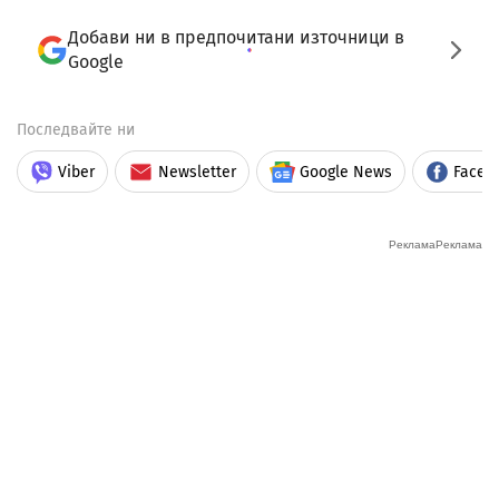
Добави ни в предпочитани източници в
Google
Последвайте ни
Viber
Newsletter
Google News
Faceb