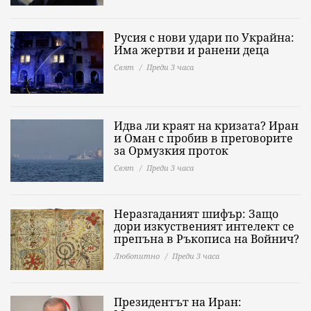
Русия с нови удари по Украйна:
Има жертви и ранени деца
Свят
Преди 3 часа
Идва ли краят на кризата? Иран
и Оман с пробив в преговорите
за Ормузкия проток
Свят
Преди 3 часа
Неразгаданият шифър: Защо
дори изкуственият интелект се
препъна в Ръкописа на Войнич?
Любопитно
Преди 3 часа
Президентът на Иран: