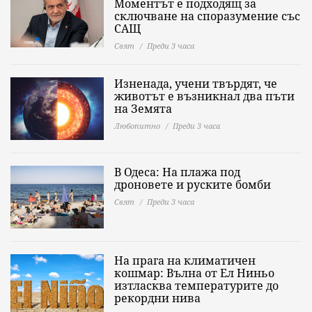
Моментът е подходящ за
сключване на споразумение със
САЩ
Свят
Преди 3 часа
Изненада, учени твърдят, че
животът е възникнал два пъти
на Земята
Любопитно
Преди 3 часа
В Одеса: На плажа под
дроновете и руските бомби
Свят
Преди 3 часа
На прага на климатичен
кошмар: Вълна от Ел Ниньо
изтласква температурите до
рекордни нива