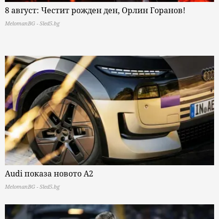
8 август: Честит рожден ден, Орлин Горанов!
MelomanBG - Sled5.bg
Audi показа новото A2
MelomanBG - Sled5.bg