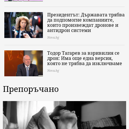
Президентът: Държавата трябва
да подпомогне компаниите,
които произвеждат дронове и
антидрон системи
Nova.bg
Тодор Тагарев за взривилия се
дрон: Има още една версия,
която не трябва да изключваме
Nova.bg
Препоръчано