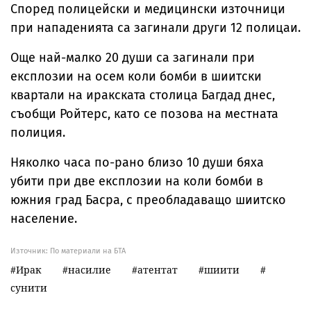
Според полицейски и медицински източници
при нападенията са загинали други 12 полицаи.
Още най-малко 20 души са загинали при
експлозии на осем коли бомби в шиитски
квартали на иракската столица Багдад днес,
съобщи Ройтерс, като се позова на местната
полиция.
Няколко часа по-рано близо 10 души бяха
убити при две експлозии на коли бомби в
южния град Басра, с преобладаващо шиитско
население.
Източник:
По материали на БТА
Ирак
насилие
атентат
шиити
сунити