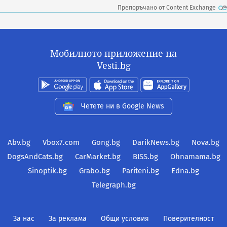
Препоръчано от Content Exchange
Мобилното приложение на
Vesti.bg
Четете ни в Google News
Abv.bg
Vbox7.com
Gong.bg
DarikNews.bg
Nova.bg
DogsAndCats.bg
CarMarket.bg
BISS.bg
Ohnamama.bg
Sinoptik.bg
Grabo.bg
Pariteni.bg
Edna.bg
Telegraph.bg
За нас
За реклама
Общи условия
Поверителност