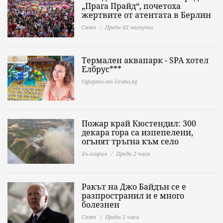
„Прага Прайд“, почетоха
жертвите от атентата в Берлин
Свят
Преди 43 минути
Термален аквапарк - SPA хотел
Елбрус***
Оферта от Grabo.bg
Пожар край Кюстендил: 300
декара гора са изпепелени,
огънят тръгна към село
България
Преди 2 часа
Ракът на Джо Байдън се е
разпространил и е много
болезнен
Свят
Преди 2 часа